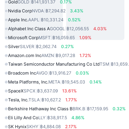
Gold
GOLD
฿141,931.37
0.17%
Nvidia Corp
NVDA
฿7,294.82
3.43%
Apple Inc.
AAPL
฿10,331.24
0.52%
Alphabet Inc Class A
GOOGL
฿12,056.55
4.03%
Microsoft Corp
MSFT
฿16,059.65
1.09%
Silver
SILVER
฿2,062.74
0.27%
Amazon.com Inc
AMZN
฿9,017.28
1.72%
Taiwan Semiconductor Manufacturing Co Ltd
TSM
฿13,659
Broadcom Inc
AVGO
฿13,916.27
0.03%
Meta Platforms, Inc.
META
฿19,545.03
0.14%
SpaceX
SPCX
฿3,637.09
13.61%
Tesla, Inc.
TSLA
฿10,627.2
1.77%
Berkshire Hathaway Inc Class B
BRK.B
฿17,159.95
0.32%
Eli Lilly And Co
LLY
฿38,917.5
4.86%
SK Hynix
SKHY
฿4,884.08
2.17%