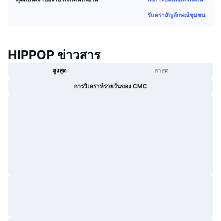
กำลังเป็นที่นิยม
คริปโตฯ ETFs
รับตราสัญลักษณ์ชุมชน
การเรียนรู้
CMC MCP
ใหม่
บิตคอยน์ ETFs
x402
ข่าว
HIPPOP ข่าวสาร
คริปโต
อีเธอเรียม ETFs
Academy
สูงสุด
ล่าสุด
การเมือง
การวิเคราะห์ทางเทคนิค
การวิเคราห์รายวันของ CMC
วิจัย
สปอต
RSI
วิดีโอ
การเงิน
MACD
คลังคำศัพท์
เทคโนโลยี
ตราสารอนุพันธ์
แคมเปญ
NFT
ภาพรวม
Airdrop
สถิติ NFT โดยภาพรวม
การชำระบัญชี
รางวัลเพชร