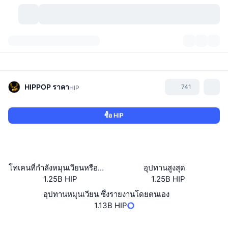
สกุลเงินคริปโต
แดชบอร์ด
สกุลเงินคริปโต
DexScan
ตลาด
อันดับ
HIPPOP
ราคา
741
HIP
สัญญาณ
ตัวกลางการแลกเปลี่ยน
หมวดหมู่
New
ภาพรวมของตลาด
ซื้อ HIP
กำลังมาแรง
ชุมชน
ภาพตลาดย้อนหลัง
ตลาด Spot
การซื้อขายสินทรัพย์ดิจิทัลโดยผ่านคนกลาง:
ใหม่
ฟีด
API
การปลดล็อกโทเคน
จำนวนคริปโทเคอร์เรนซี
Spot
โทเคนที่กำลังหมุนเวียนหรือถูกล็อค
อุปทานสูงสุด
1.25B HIP
1.25B HIP
ราคาบวก
หัวข้อ
อัตราผลตอบแทน
ผลิตภัณฑ์
คลังของ บิตคอยน์
ตราสารอนุพันธ์
API
อุปทานหมุนเวียน ซึ่งรายงานโดยตนเอง
Meme Explorer
1.13B HIP
ไลฟ์สด
สินทรัพย์ในโลกแห่งความเป็นจริง
คลังของ บีเอนบี
ผลิตภัณฑ์
API คริปโต
การซื้อขายสินทรัพย์ดิจิทัลโดยไม่มีคนกลาง:
Website
Whitepaper