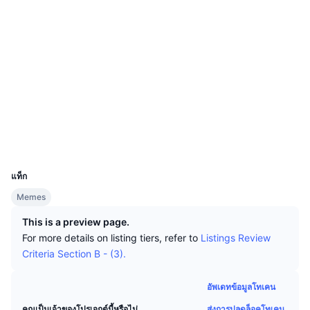
นักเทรดชั้นนำ
บทความ
เว็บไซต์
เงินไหลเข้า/ไหลออกของ Exchange
DEX API
แปลงสกุลเงิน
ตารางอันดับ
Spot
เซนติเมนต์
องค์กร
จดหมายข่าว
โซเชียล
ตัวชี้วัด
กำลังเป็นที่นิยม
ตราสารอนุพันธ์
สัญญา
0xa099...77cEC2
ราคา
CMC Launch
ที่กำลังจะมาถึง
ดัชนีความกลัวและความโลภ
Audits
แหล่งข้อมูล
CMC Labs
ที่เพิ่มเข้ามาล่าสุด
ดัชนีฤดูกาลอัลท์คอยน์
สำรวจ
arbiscan.io
วอลเลท
CMC Max
GainersและLosers
ตัวชี้วัดวัฏจักรตลาด
UCID
31457
เอกสาร
ข่าวเด่น
แท็ก
ที่มีผู้เข้าชมมากที่สุด
สัดส่วนมูลค่าตลาดรวมของบิตคอยน์เปรียบเทียบกับตลา
คำถามพบบ่อย
Memes
เทเลบอท
ความรู้สึกที่มีต่อชุมชน
ดัชนี CoinMarketCap 20
This is a preview page.
การบูรณาการ AI
For more details on listing tiers, refer to
Listings Review
ลงโฆษณา
อันดับเชน
ดัชนี CoinMarketCap 100
Criteria Section B - (3).
CMC Agent Hub
อัพเดทข้อมูลโทเคน
ตลาดการคาดการณ์
กระแสเงินทุน ETF
วิดเจ็ตสำหรับเว็บไซต์
ตลาดทักษะ
ส่งการปลดล็อคโทเคน
คุณเป็นเจ้าของโปรเจกต์นี้หรือไม่