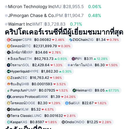
Micron Technology Inc
MU
฿28,955.5
0.06%
JPmorgan Chase & Co
JPM
฿11,904.7
0.48%
Walmart Inc
WMT
฿3,728.83
0.71%
คริปโตเคอร์เรนซีที่มีผู้เยี่ยมชมมากที่สุด
Casper
CSPR
฿0.06082
ZIGChain
ZIG
฿1.34
2.46%
0.79%
บิตคอยน์
BTC
฿2,131,899.79
0.30%
เอ็กซ์อาร์พี
XRP
฿34.66
2.78%
อีเธอเรียม
ETH
฿62,763.73
Pi
PI
฿3.11
0.93%
12.28%
โซลานา
SOL
฿2,429.64
คาร์ดาโน
ADA
฿6.30
1.33%
1.50%
Hyperliquid
HYPE
฿1,862.30
0.30%
Zcash
ZEC
฿16,763.42
1.96%
ชิบะอินุ
SHIB
฿0.0001593
3.52%
Pump.fun
PUMP
฿0.07925
Heima
HEI
฿9.05
1.52%
67.73%
Lorenzo Protocol
BANK
฿1.39
24.26%
โดชคอยน์
DOGE
฿2.30
Sui
SUI
฿22.67
1.29%
1.62%
Stellar
XLM
฿5.32
4.57%
Terra Classic
LUNC
฿0.001632
2.81%
Kaspa
KAS
฿0.8597
Ondo
ONDO
฿12.25
1.85%
2.28%