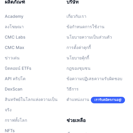
ผลิตภัณฑ์
บริษัท
Academy
เกี่ยวกับเรา
ลงโฆษณา
ข้อกำหนดการใช้งาน
CMC Labs
นโยบายความเป็นส่วนตัว
CMC Max
การตั้งค่าคุกกี้
ข่าวเด่น
นโยบายคุ้กกี้
บิตคอยน์ ETFs
กฎของชุมชน
API คริปโต
ข้อความปฏิเสธความรับผิดชอบ
DexScan
วิธีการ
สินทรัพย์ในโลกแห่งความเป็น
ตำแหน่งงาน
เรารับสมัครงานอยู่!
จริง
ช่วยเหลือ
กราฟทั้งโลก
NFTs