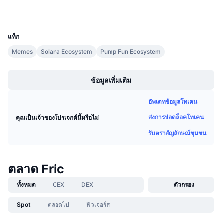
การขายที่กำลังจะมีขึ้น
อัตราเงินทุน
เรียนรู้และรับ
UCID
34406
แท็ก
ปฏิทิน
Memes
Solana Ecosystem
Pump Fun Ecosystem
Boost
ปฏิทิน ICO
ข้อมูลเพิ่มเติม
ปฏิทินกิจกรรม
อัพเดทข้อมูลโทเคน
ส่งการปลดล็อคโทเคน
คุณเป็นเจ้าของโปรเจกต์นี้หรือไม่
รับตราสัญลักษณ์ชุมชน
ตลาด Fric
ทั้งหมด
CEX
DEX
ตัวกรอง
Spot
ตลอดไป
ฟิวเจอร์ส