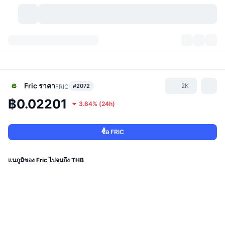
สกุลเงินคริปโต
แดชบอร์ด
สกุลเงินคริปโต
DexScan
ตลาด
อันดับ
Fric
ราคา
2K
#2072
FRIC
฿0.02201
3.64%
(
24h
)
สัญญาณ
ตัวกลางการแลกเปลี่ยน
หมวดหมู่
New
ภาพรวมของตลาด
กำลังมาแรง
ชุมชน
ภาพตลาดย้อนหลัง
ตลาด Spot
การซื้อขายสินทรัพย์ดิจิทัลโดยผ่านคนกลาง:
ซื้อ FRIC
ใหม่
ฟีด
API
การปลดล็อกโทเคน
จำนวนคริปโทเคอร์เรนซี
Spot
แนภูมิของ Fric ไปจนถึง THB
ราคาบวก
หัวข้อ
อัตราผลตอบแทน
ผลิตภัณฑ์
คลังของ บิตคอยน์
ตราสารอนุพันธ์
API
Meme Explorer
ไลฟ์สด
สินทรัพย์ในโลกแห่งความเป็นจริง
คลังของ บีเอนบี
ผลิตภัณฑ์
API คริปโต
การซื้อขายสินทรัพย์ดิจิทัลโดยไม่มีคนกลาง: