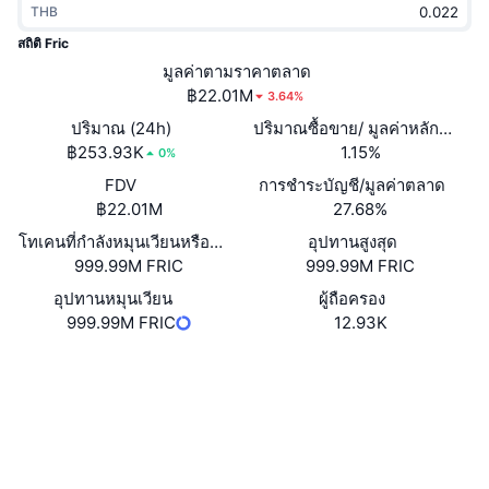
THB
กำลังเป็นที่นิยม
คริปโตฯ ETFs
การเรียนรู้
CMC MCP
สถิติ Fric
ใหม่
มูลค่าตามราคาตลาด
บิตคอยน์ ETFs
x402
ข่าว
฿22.01M
3.64%
คริปโต
อีเธอเรียม ETFs
ปริมาณ (24h)
ปริมาณซื้อขาย/ มูลค่าหลักทรัพย
Academy
฿253.93K
1.15%
0%
การเมือง
FDV
การชำระบัญชี/มูลค่าตลาด
การวิเคราะห์ทางเทคนิค
วิจัย
฿22.01M
27.68%
สปอต
โทเคนที่กำลังหมุนเวียนหรือถูกล็อค
อุปทานสูงสุด
RSI
วิดีโอ
999.99M FRIC
999.99M FRIC
การเงิน
MACD
อุปทานหมุนเวียน
ผู้ถือครอง
คลังคำศัพท์
999.99M FRIC
12.93K
เทคโนโลยี
เว็บไซต์
Website
ตราสารอนุพันธ์
แคมเปญ
โซเชียล
NFT
ภาพรวม
สัญญา
EsP4kJ...LHpump
Airdrop
สำรวจ
solscan.io
สถิติ NFT โดยภาพรวม
การชำระบัญชี
รางวัลเพชร
วอลเลท