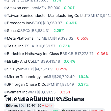
Silver
SILVER
฿2,133.65
1.15%
Amazon.com Inc
AMZN
฿9,000
0.00%
Taiwan Semiconductor Manufacturing Co Ltd
TSM
฿13,941
Broadcom Inc
AVGO
฿13,969.97
0.49%
SpaceX
SPCX
฿3,884.31
2.25%
Meta Platforms, Inc.
META
฿19,392.32
0.55%
Tesla, Inc.
TSLA
฿10,639.57
0.73%
Berkshire Hathaway Inc Class B
BRK.B
฿17,278.71
0.36%
Eli Lilly And Co
LLY
฿39,415.18
0.04%
SK Hynix
SKHY
฿4,732.69
0.25%
Micron Technology Inc
MU
฿29,702.49
1.94%
JPmorgan Chase & Co
JPM
฿11,821.49
0.37%
Walmart Inc
WMT
฿3,691.53
0.35%
โทเคนยอดนิยมบนเชนSolana
Solana
SOL
฿2,401.90
1.04%
Pump.fun
PUMP
฿0.07918
Jupiter
JUP
฿5.99
3.12%
2.96%