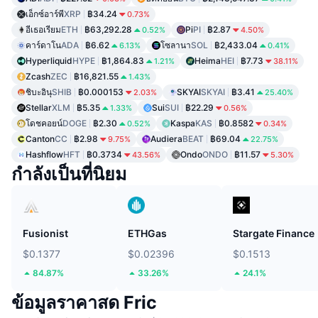
เอ็กซ์อาร์พี
XRP
฿34.24
0.73%
อีเธอเรียม
ETH
฿63,292.28
Pi
PI
฿2.87
0.52%
4.50%
คาร์ดาโน
ADA
฿6.62
โซลานา
SOL
฿2,433.04
6.13%
0.41%
Hyperliquid
HYPE
฿1,864.83
Heima
HEI
฿7.73
1.21%
38.11%
Zcash
ZEC
฿16,821.55
1.43%
ชิบะอินุ
SHIB
฿0.000153
SKYAI
SKYAI
฿3.41
2.03%
25.40%
Stellar
XLM
฿5.35
Sui
SUI
฿22.29
1.33%
0.56%
โดชคอยน์
DOGE
฿2.30
Kaspa
KAS
฿0.8582
0.52%
0.34%
Canton
CC
฿2.98
Audiera
BEAT
฿69.04
9.75%
22.75%
Hashflow
HFT
฿0.3734
Ondo
ONDO
฿11.57
43.56%
5.30%
กำลังเป็นที่นิยม
Fusionist
ETHGas
Stargate Finance
$0.1377
$0.02396
$0.1513
84.87%
33.26%
24.1%
ข้อมูลราคาสด Fric