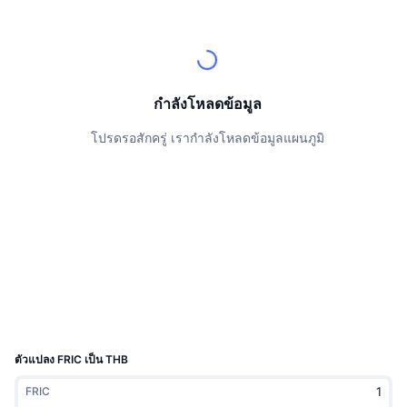
นักเทรดชั้นนำ
บทความ
เงินไหลเข้า/ไหลออกของ Exchange
DEX API
แปลงสกุลเงิน
ตารางอันดับ
Spot
เซนติเมนต์
องค์กร
จดหมายข่าว
ตัวชี้วัด
กำลังเป็นที่นิยม
ตราสารอนุพันธ์
ราคา
CMC Launch
กำลังโหลดข้อมูล
ที่กำลังจะมาถึง
ดัชนีความกลัวและความโลภ
โปรดรอสักครู่ เรากำลังโหลดข้อมูลแผนภูมิ
แหล่งข้อมูล
CMC Labs
ที่เพิ่มเข้ามาล่าสุด
ดัชนีฤดูกาลอัลท์คอยน์
CMC Max
GainersและLosers
ตัวชี้วัดวัฏจักรตลาด
เอกสาร
ข่าวเด่น
ที่มีผู้เข้าชมมากที่สุด
สัดส่วนมูลค่าตลาดรวมของบิตคอยน์เปรียบเทียบกับตลา
คำถามพบบ่อย
เทเลบอท
ความรู้สึกที่มีต่อชุมชน
ดัชนี CoinMarketCap 20
การบูรณาการ AI
ลงโฆษณา
อันดับเชน
ดัชนี CoinMarketCap 100
CMC Agent Hub
ตัวแปลง FRIC เป็น THB
ตลาดการคาดการณ์
กระแสเงินทุน ETF
วิดเจ็ตสำหรับเว็บไซต์
FRIC
ตลาดทักษะ