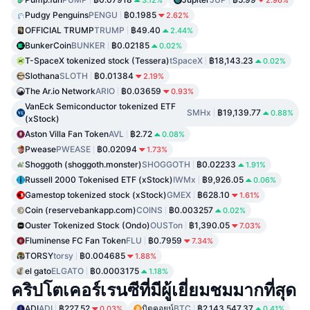
Pudgy Penguins
PENGU
฿0.1985
2.62%
OFFICIAL TRUMP
TRUMP
฿49.40
2.44%
BunkerCoin
BUNKER
฿0.02185
0.02%
T-SpaceX tokenized stock (Tessera)
tSpaceX
฿18,143.23
0.02%
Slothana
SLOTH
฿0.01384
2.19%
The Ar.io Network
ARIO
฿0.03659
0.93%
VanEck Semiconductor tokenized ETF
SMHx
฿19,139.77
0.88%
(xStock)
Aston Villa Fan Token
AVL
฿2.72
0.08%
Pwease
PWEASE
฿0.02094
1.73%
Shoggoth (shoggoth.monster)
SHOGGOTH
฿0.02233
1.91%
Russell 2000 Tokenised ETF (xStock)
IWMx
฿9,926.05
0.06%
Gamestop tokenized stock (xStock)
GMEX
฿628.10
1.61%
Coin (reservebankapp.com)
COINS
฿0.003257
0.02%
Ouster Tokenized Stock (Ondo)
OUSTon
฿1,390.05
7.03%
Fluminense FC Fan Token
FLU
฿0.7959
7.34%
TORSY
torsy
฿0.004685
1.88%
el gato
ELGATO
฿0.0003175
1.18%
คริปโตเคอร์เรนซีที่มีผู้เยี่ยมชมมากที่สุด
ADI
ADI
฿227.52
บิตคอยน์
BTC
฿2,143,547.37
0.03%
0.41%