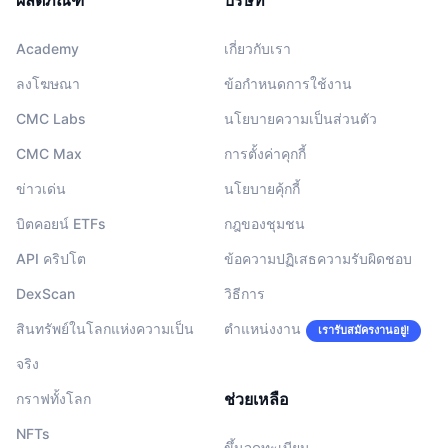
Academy
เกี่ยวกับเรา
ลงโฆษณา
ข้อกำหนดการใช้งาน
CMC Labs
นโยบายความเป็นส่วนตัว
CMC Max
การตั้งค่าคุกกี้
ข่าวเด่น
นโยบายคุ้กกี้
บิตคอยน์ ETFs
กฎของชุมชน
API คริปโต
ข้อความปฏิเสธความรับผิดชอบ
DexScan
วิธีการ
สินทรัพย์ในโลกแห่งความเป็น
ตำแหน่งงาน
เรารับสมัครงานอยู่!
จริง
ช่วยเหลือ
กราฟทั้งโลก
NFTs
ขึ้นจดทะเบียน