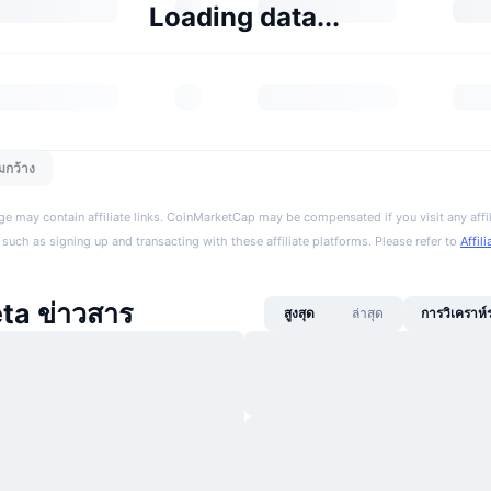
Loading data...
มกว้าง
ge may contain affiliate links. CoinMarketCap may be compensated if you visit any affil
 such as signing up and transacting with these affiliate platforms. Please refer to
Affil
ta ข่าวสาร
สูงสุด
ล่าสุด
การวิเคราห