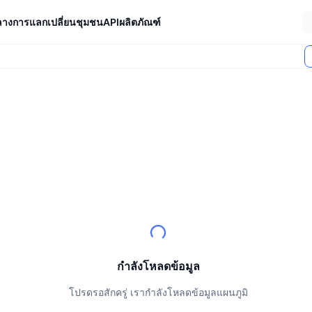
ลางการแลกเปลี่ยน
ชุมชน
API
ผลิตภัณฑ์
ตลาด (24 ชม.)
กำลังโหลดข้อมูล
โปรดรอสักครู่ เรากำลังโหลดข้อมูลแผนภูมิ