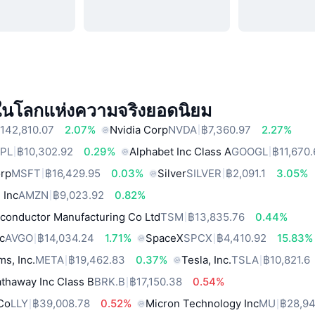
์ในโลกแห่งความจริงยอดนิยม
142,810.07
2.07%
Nvidia Corp
NVDA
฿7,360.97
2.27%
PL
฿10,302.92
0.29%
Alphabet Inc Class A
GOOGL
฿11,670
orp
MSFT
฿16,429.95
0.03%
Silver
SILVER
฿2,091.1
3.05%
 Inc
AMZN
฿9,023.92
0.82%
conductor Manufacturing Co Ltd
TSM
฿13,835.76
0.44%
c
AVGO
฿14,034.24
1.71%
SpaceX
SPCX
฿4,410.92
15.83%
ms, Inc.
META
฿19,462.83
0.37%
Tesla, Inc.
TSLA
฿10,821.6
thaway Inc Class B
BRK.B
฿17,150.38
0.54%
 Co
LLY
฿39,008.78
0.52%
Micron Technology Inc
MU
฿28,94