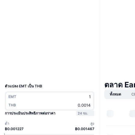
เว็บไซต์
Website
Whitepaper
โซเชียล
สัญญา
0x7083...de119A
4.0
เรตติ้ง (CertiK)
Audits
สำรวจ
polygonscan.com
วอลเลท
UCID
34348
ตลาด Ea
ตัวแปลง EMT เป็น THB
ทั้งหมด
C
EMT
THB
การประเมินประสิทธิภาพต่อราคา
24 ชม.
ต่ำ
สูง
฿0.001227
฿0.001467