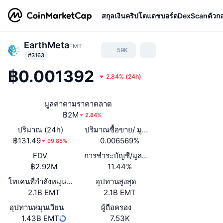
สกุลเงินคริปโต
แดชบอร์ด
DexScan
ตัวก
EarthMeta
EMT
59K
#3163
฿0.001392
2.84%
(
24h
)
มูลค่าตามราคาตลาด
฿2M
2.84%
ปริมาณ (24h)
ปริมาณซื้อขาย/ มูลค่าหลักทรัพย์ตามราคา
฿131.49
0.006569%
99.85%
FDV
การชำระบัญชี/มูลค่าตลาด
฿2.92M
11.44%
โทเคนที่กำลังหมุนเวียนหรือถูกล็อค
อุปทานสูงสุด
2.1B EMT
2.1B EMT
อุปทานหมุนเวียน
ผู้ถือครอง
1.43B EMT
7.53K