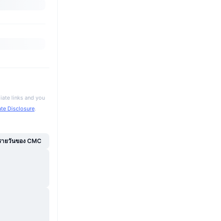
iate links and you
iate Disclosure
.
์รายวันของ CMC