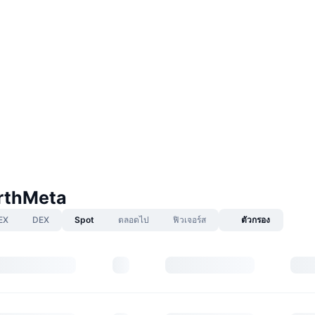
rthMeta
EX
DEX
Spot
ตลอดไป
ฟิวเจอร์ส
ตัวกรอง