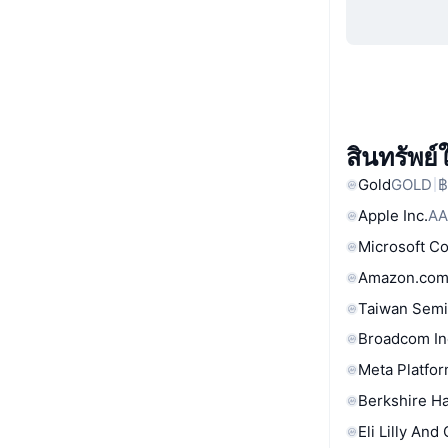
สินทรัพย
Gold
GOLD
฿
Apple Inc.
AA
Microsoft C
Amazon.com
Taiwan Semi
Broadcom In
Meta Platfor
Berkshire Ha
Eli Lilly And