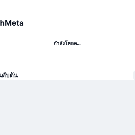
rthMeta
กำลังโหลด…
นดับต้น