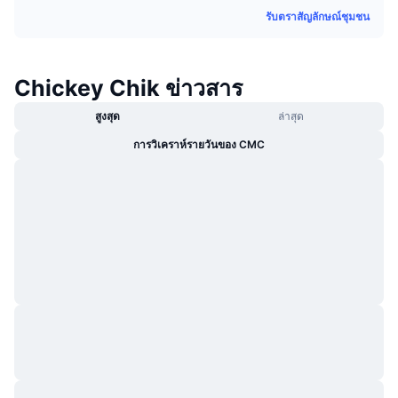
กำลังเป็นที่นิยม
คริปโตฯ ETFs
รับตราสัญลักษณ์ชุมชน
การเรียนรู้
CMC MCP
ใหม่
บิตคอยน์ ETFs
x402
ข่าว
Chickey Chik ข่าวสาร
คริปโต
อีเธอเรียม ETFs
Academy
สูงสุด
ล่าสุด
การเมือง
การวิเคราห์รายวันของ CMC
การวิเคราะห์ทางเทคนิค
วิจัย
สปอต
RSI
วิดีโอ
การเงิน
MACD
คลังคำศัพท์
เทคโนโลยี
ตราสารอนุพันธ์
แคมเปญ
NFT
ภาพรวม
Airdrop
สถิติ NFT โดยภาพรวม
การชำระบัญชี
รางวัลเพชร