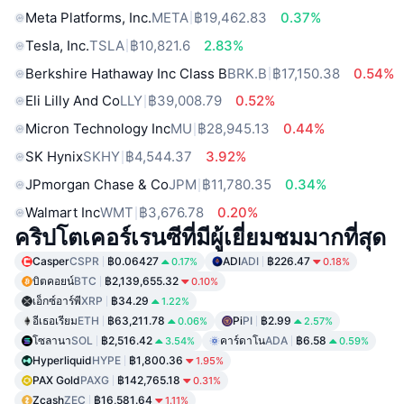
Meta Platforms, Inc.
META
฿19,462.83
0.37%
Tesla, Inc.
TSLA
฿10,821.6
2.83%
Berkshire Hathaway Inc Class B
BRK.B
฿17,150.38
0.54%
Eli Lilly And Co
LLY
฿39,008.79
0.52%
Micron Technology Inc
MU
฿28,945.13
0.44%
SK Hynix
SKHY
฿4,544.37
3.92%
JPmorgan Chase & Co
JPM
฿11,780.35
0.34%
Walmart Inc
WMT
฿3,676.78
0.20%
คริปโตเคอร์เรนซีที่มีผู้เยี่ยมชมมากที่สุด
Casper
CSPR
฿0.06427
ADI
ADI
฿226.47
0.17%
0.18%
บิตคอยน์
BTC
฿2,139,655.32
0.10%
เอ็กซ์อาร์พี
XRP
฿34.29
1.22%
อีเธอเรียม
ETH
฿63,211.78
Pi
PI
฿2.99
0.06%
2.57%
โซลานา
SOL
฿2,516.42
คาร์ดาโน
ADA
฿6.58
3.54%
0.59%
Hyperliquid
HYPE
฿1,800.36
1.95%
PAX Gold
PAXG
฿142,765.18
0.31%
Zcash
ZEC
฿16,581.64
1.11%