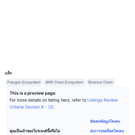
นักเทรดชั้นนำ
บทความ
เว็บไซต์
เงินไหลเข้า/ไหลออกของ Exchange
DEX API
แปลงสกุลเงิน
ตารางอันดับ
Spot
เซนติเมนต์
องค์กร
จดหมายข่าว
โซเชียล
ตัวชี้วัด
กำลังเป็นที่นิยม
ตราสารอนุพันธ์
สัญญา
0xD63b...E93503
ราคา
CMC Launch
ที่กำลังจะมาถึง
ดัชนีความกลัวและความโลภ
bscscan.com
สำรวจ
แหล่งข้อมูล
CMC Labs
ที่เพิ่มเข้ามาล่าสุด
ดัชนีฤดูกาลอัลท์คอยน์
วอลเลท
CMC Max
UCID
GainersและLosers
ตัวชี้วัดวัฏจักรตลาด
20855
เอกสาร
แท็ก
ข่าวเด่น
ที่มีผู้เข้าชมมากที่สุด
สัดส่วนมูลค่าตลาดรวมของบิตคอยน์เปรียบเทียบกับตลา
Polygon Ecosystem
BNB Chain Ecosystem
Binance Chain
คำถามพบบ่อย
เทเลบอท
ความรู้สึกที่มีต่อชุมชน
ดัชนี CoinMarketCap 20
This is a preview page.
For more details on listing tiers, refer to
Listings Review
การบูรณาการ AI
ลงโฆษณา
Criteria Section B - (3).
อันดับเชน
ดัชนี CoinMarketCap 100
CMC Agent Hub
อัพเดทข้อมูลโทเคน
ตลาดการคาดการณ์
กระแสเงินทุน ETF
วิดเจ็ตสำหรับเว็บไซต์
ตลาดทักษะ
ส่งการปลดล็อคโทเคน
คุณเป็นเจ้าของโปรเจกต์นี้หรือไม่