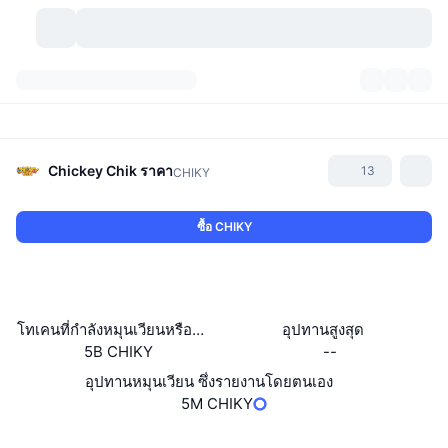
สกุลเงินคริปโต
แดชบอร์ด
สกุลเงินคริปโต
DexScan
ตลาด
อันดับ
Chickey Chik
ราคา
13
CHIKY
สัญญาณ
ตัวกลางการแลกเปลี่ยน
หมวดหมู่
New
ภาพรวมของตลาด
ซื้อ CHIKY
กำลังมาแรง
ชุมชน
ภาพตลาดย้อนหลัง
ตลาด Spot
การซื้อขายสินทรัพย์ดิจิทัลโดยผ่านคนกลาง:
ใหม่
ฟีด
API
การปลดล็อกโทเคน
จำนวนคริปโทเคอร์เรนซี
Spot
โทเคนที่กำลังหมุนเวียนหรือถูกล็อค
อุปทานสูงสุด
5B CHIKY
--
ราคาบวก
หัวข้อ
อัตราผลตอบแทน
ผลิตภัณฑ์
คลังของ บิตคอยน์
ตราสารอนุพันธ์
API
อุปทานหมุนเวียน ซึ่งรายงานโดยตนเอง
Meme Explorer
5M CHIKY
ไลฟ์สด
สินทรัพย์ในโลกแห่งความเป็นจริง
คลังของ บีเอนบี
ผลิตภัณฑ์
API คริปโต
การซื้อขายสินทรัพย์ดิจิทัลโดยไม่มีคนกลาง:
Website
Whitepaper