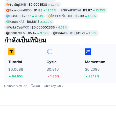
ชิบะอินุ
SHIB
฿0.0001538
1.24%
Biconomy
BICO
฿1.83
SKYAI
SKYAI
฿3.87
12.22%
10.75%
Sui
SUI
฿23.15
โดชคอยน์
DOGE
฿2.33
4.54%
1.59%
Kaspa
KAS
฿0.8813
2.32%
Wiki Cat
WKC
฿0.000002635
6.38%
Stellar
XLM
฿5.47
Ondo
ONDO
฿11.71
3.62%
1.66%
กำลังเป็นที่นิยม
Tutorial
Cysic
Momentum
$0.0688
$0.816
$0.2096
94.95%
1.86%
23.19%
CoinMarketCap
โทเคน
Chickey Chik