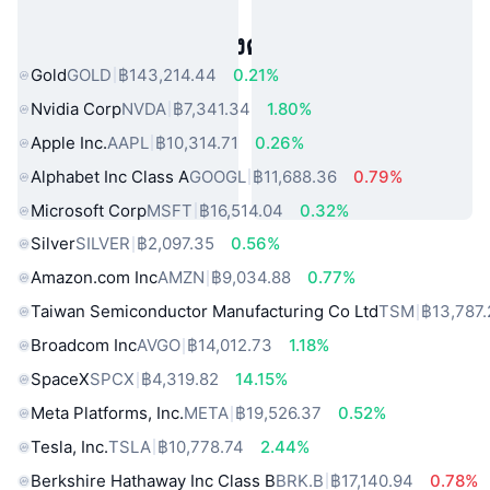
สินทรัพย์ในโลกแห่งความจริงยอดนิยม
Gold
GOLD
฿143,214.44
0.21%
Nvidia Corp
NVDA
฿7,341.34
1.80%
Apple Inc.
AAPL
฿10,314.71
0.26%
Alphabet Inc Class A
GOOGL
฿11,688.36
0.79%
Microsoft Corp
MSFT
฿16,514.04
0.32%
Silver
SILVER
฿2,097.35
0.56%
Amazon.com Inc
AMZN
฿9,034.88
0.77%
Taiwan Semiconductor Manufacturing Co Ltd
TSM
฿13,787.
Broadcom Inc
AVGO
฿14,012.73
1.18%
SpaceX
SPCX
฿4,319.82
14.15%
Meta Platforms, Inc.
META
฿19,526.37
0.52%
Tesla, Inc.
TSLA
฿10,778.74
2.44%
Berkshire Hathaway Inc Class B
BRK.B
฿17,140.94
0.78%