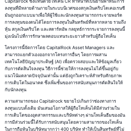
Capitalrock ซึ่งแทนด้วยโทเค็น CR ทำหน้าที่เป็นยานพาหนะการ
ลงทุนที่มีหลายด้านภายในระบบนิเวศของสกุลเงินคริปโตเคอเรนซี
มันถูกออกแบบมาเพื่อให้ผู้ใช้และนักลงทุนสามารถกระจายพอร์ต
การลงทุนของตนได้โดยการลงทุนในสินทรัพย์ที่หลากหลาย รวมถึง
หุ้น สกุลเงินคริปโต และสตาร์ทอัพ กลยุทธ์การกระจายการลงทุนนี้
มุ่งเน้นไปที่การรักษาผลตอบแทนระยะยาวสำหรับผู้ถือโทเค็น
โครงการนี้จัดการโดย CapitalRock Asset Managers และ
สามารถแยกตัวเองออกจากโครงการอื่นๆ โดยการผสาน
เทคโนโลยีปัญญาประดิษฐ์ (AI) เพื่อตรวจสอบและให้ข้อมูลเกี่ยว
กับการตัดสินใจลงทุน วิธีการนี้ช่วยให้การลงทุนไม่ได้ขึ้นอยู่กับ
แนวโน้มตลาดปัจจุบันเท่านั้น แต่ยังถูกวิเคราะห์สำหรับศักยภาพ
การเติบโตในอนาคต ซึ่งเพิ่มชั้นของการสนับสนุนการตัดสินใจให้
กับนักลงทุน
ความสามารถของ Capitalrock ขยายไปเกินกว่าช่องทางการ
ลงทุนแบบดั้งเดิม มันเสนอโอกาสให้ผู้ถือโทเค็นได้มีส่วนร่วมใน
การเติบโตของอุตสาหกรรมและบริษัทต่างๆ ผ่านโทเค็นธีมของมัน
การมีส่วนร่วมนี้ได้รับการสนับสนุนโดยความสามารถของโทเค็น
ในการถือหุ้นในบริษัทมากกว่า 400 บริษัท ทำให้เป็นสินทรัพย์ที่ไม่