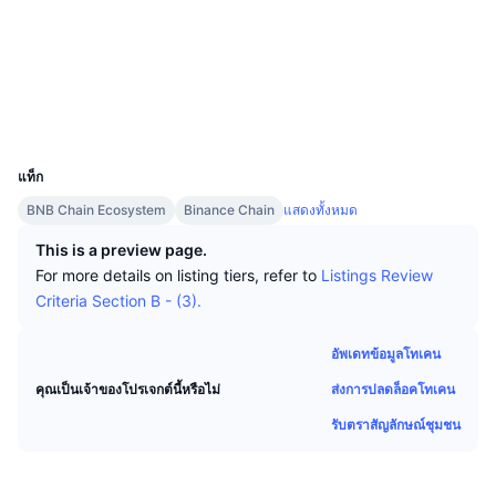
นักเทรดชั้นนำ
บทความ
เงินไหลเข้า/ไหลออกของ Exchange
DEX API
แปลงสกุลเงิน
โซเชียล
ตารางอันดับ
Spot
สัญญา
0x3542...28C1c8
เซนติเมนต์
องค์กร
จดหมายข่าว
ตัวชี้วัด
กำลังเป็นที่นิยม
ตราสารอนุพันธ์
สำรวจ
bscscan.com
วอลเลท
ราคา
CMC Launch
ที่กำลังจะมาถึง
ดัชนีความกลัวและความโลภ
UCID
27910
แหล่งข้อมูล
CMC Labs
แท็ก
ที่เพิ่มเข้ามาล่าสุด
ดัชนีฤดูกาลอัลท์คอยน์
BNB Chain Ecosystem
Binance Chain
แสดงทั้งหมด
CMC Max
GainersและLosers
ตัวชี้วัดวัฏจักรตลาด
This is a preview page.
เอกสาร
For more details on listing tiers, refer to
Listings Review
ข่าวเด่น
ที่มีผู้เข้าชมมากที่สุด
สัดส่วนมูลค่าตลาดรวมของบิตคอยน์เปรียบเทียบกับตลา
Criteria Section B - (3).
คำถามพบบ่อย
เทเลบอท
ความรู้สึกที่มีต่อชุมชน
ดัชนี CoinMarketCap 20
อัพเดทข้อมูลโทเคน
การบูรณาการ AI
ลงโฆษณา
ส่งการปลดล็อคโทเคน
คุณเป็นเจ้าของโปรเจกต์นี้หรือไม่
อันดับเชน
ดัชนี CoinMarketCap 100
รับตราสัญลักษณ์ชุมชน
CMC Agent Hub
ตลาดการคาดการณ์
กระแสเงินทุน ETF
วิดเจ็ตสำหรับเว็บไซต์
ตลาดทักษะ