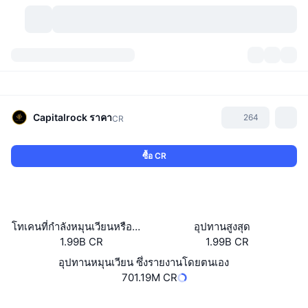
สกุลเงินคริปโต
แดชบอร์ด
สกุลเงินคริปโต
DexScan
ตลาด
อันดับ
Capitalrock
ราคา
264
CR
สัญญาณ
ตัวกลางการแลกเปลี่ยน
หมวดหมู่
New
ภาพรวมของตลาด
ซื้อ CR
กำลังมาแรง
ชุมชน
ภาพตลาดย้อนหลัง
ตลาด Spot
การซื้อขายสินทรัพย์ดิจิทัลโดยผ่านคนกลาง:
ใหม่
ฟีด
API
การปลดล็อกโทเคน
จำนวนคริปโทเคอร์เรนซี
Spot
โทเคนที่กำลังหมุนเวียนหรือถูกล็อค
อุปทานสูงสุด
1.99B CR
1.99B CR
ราคาบวก
หัวข้อ
อัตราผลตอบแทน
ผลิตภัณฑ์
คลังของ บิตคอยน์
ตราสารอนุพันธ์
API
อุปทานหมุนเวียน ซึ่งรายงานโดยตนเอง
Meme Explorer
701.19M CR
ไลฟ์สด
สินทรัพย์ในโลกแห่งความเป็นจริง
คลังของ บีเอนบี
ผลิตภัณฑ์
API คริปโต
การซื้อขายสินทรัพย์ดิจิทัลโดยไม่มีคนกลาง:
เว็บไซต์
Website
Whitepaper