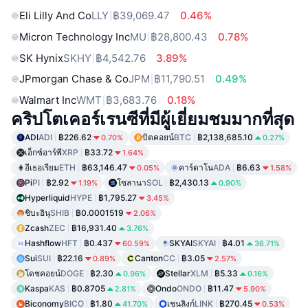
Eli Lilly And Co
LLY
฿39,069.47
0.46%
Micron Technology Inc
MU
฿28,800.43
0.78%
SK Hynix
SKHY
฿4,542.76
3.89%
JPmorgan Chase & Co
JPM
฿11,790.51
0.49%
Walmart Inc
WMT
฿3,683.76
0.18%
คริปโตเคอร์เรนซีที่มีผู้เยี่ยมชมมากที่สุด
ADI
ADI
฿226.62
บิตคอยน์
BTC
฿2,138,685.10
0.70%
0.27%
เอ็กซ์อาร์พี
XRP
฿33.72
1.64%
อีเธอเรียม
ETH
฿63,146.47
คาร์ดาโน
ADA
฿6.63
0.05%
1.58%
Pi
PI
฿2.92
โซลานา
SOL
฿2,430.13
1.19%
0.90%
Hyperliquid
HYPE
฿1,795.27
3.45%
ชิบะอินุ
SHIB
฿0.0001519
2.06%
Zcash
ZEC
฿16,931.40
3.76%
Hashflow
HFT
฿0.437
SKYAI
SKYAI
฿4.01
60.59%
36.71%
Sui
SUI
฿22.16
Canton
CC
฿3.05
0.89%
2.57%
โดชคอยน์
DOGE
฿2.30
Stellar
XLM
฿5.33
0.96%
0.16%
Kaspa
KAS
฿0.8705
Ondo
ONDO
฿11.47
2.81%
5.90%
Biconomy
BICO
฿1.80
เชนลิงก์
LINK
฿270.45
41.70%
0.53%