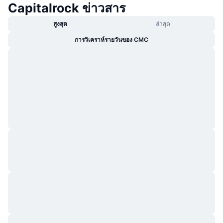
Capitalrock ข่าวสาร
กำลังเป็นที่นิยม
คริปโตฯ ETFs
การเรียนรู้
CMC MCP
สูงสุด
ล่าสุด
ใหม่
บิตคอยน์ ETFs
การวิเคราห์รายวันของ CMC
x402
ข่าว
คริปโต
อีเธอเรียม ETFs
Academy
การเมือง
การวิเคราะห์ทางเทคนิค
วิจัย
สปอต
RSI
วิดีโอ
การเงิน
MACD
คลังคำศัพท์
เทคโนโลยี
ตราสารอนุพันธ์
แคมเปญ
NFT
ภาพรวม
Airdrop
สถิติ NFT โดยภาพรวม
การชำระบัญชี
รางวัลเพชร