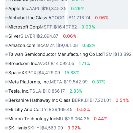
Apple Inc.
AAPL
฿10,345.35
0.29%
Alphabet Inc Class A
GOOGL
฿11,718.74
0.96%
Microsoft Corp
MSFT
฿16,497.62
0.03%
Silver
SILVER
฿2,094.87
0.06%
Amazon.com Inc
AMZN
฿9,061.08
0.82%
Taiwan Semiconductor Manufacturing Co Ltd
TSM
฿13,892
Broadcom Inc
AVGO
฿14,092.05
1.71%
SpaceX
SPCX
฿4,429.09
15.83%
Meta Platforms, Inc.
META
฿19,542.99
0.37%
Tesla, Inc.
TSLA
฿10,866.17
2.83%
Berkshire Hathaway Inc Class B
BRK.B
฿17,221.01
0.54%
Eli Lilly And Co
LLY
฿39,169.45
0.52%
Micron Technology Inc
MU
฿29,064.35
0.44%
SK Hynix
SKHY
฿4,563.09
3.92%