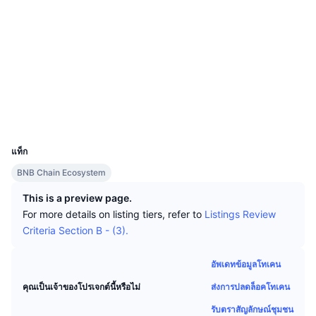
นักเทรดชั้นนำ
บทความ
เงินไหลเข้า/ไหลออกของ Exchange
DEX API
แปลงสกุลเงิน
โซเชียล
ตารางอันดับ
Spot
0x1DE5...831057
เซนติเมนต์
องค์กร
จดหมายข่าว
สัญญา
ตัวชี้วัด
กำลังเป็นที่นิยม
ตราสารอนุพันธ์
etherscan.io
ราคา
CMC Launch
สำรวจ
ที่กำลังจะมาถึง
ดัชนีความกลัวและความโลภ
วอลเลท
แหล่งข้อมูล
CMC Labs
ที่เพิ่มเข้ามาล่าสุด
ดัชนีฤดูกาลอัลท์คอยน์
UCID
7436
CMC Max
GainersและLosers
ตัวชี้วัดวัฏจักรตลาด
แท็ก
เอกสาร
BNB Chain Ecosystem
ข่าวเด่น
ที่มีผู้เข้าชมมากที่สุด
สัดส่วนมูลค่าตลาดรวมของบิตคอยน์เปรียบเทียบกับตลา
คำถามพบบ่อย
This is a preview page.
เทเลบอท
For more details on listing tiers, refer to
Listings Review
ความรู้สึกที่มีต่อชุมชน
ดัชนี CoinMarketCap 20
Criteria Section B - (3).
การบูรณาการ AI
ลงโฆษณา
อันดับเชน
ดัชนี CoinMarketCap 100
อัพเดทข้อมูลโทเคน
CMC Agent Hub
ส่งการปลดล็อคโทเคน
คุณเป็นเจ้าของโปรเจกต์นี้หรือไม่
ตลาดการคาดการณ์
กระแสเงินทุน ETF
วิดเจ็ตสำหรับเว็บไซต์
ตลาดทักษะ
รับตราสัญลักษณ์ชุมชน