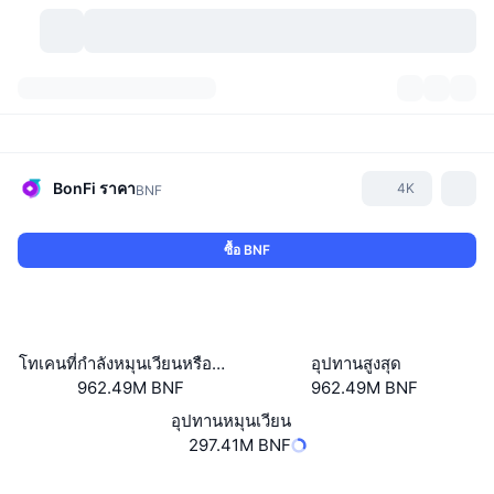
สกุลเงินคริปโต
แดชบอร์ด
สกุลเงินคริปโต
DexScan
ตลาด
อันดับ
BonFi
ราคา
4K
BNF
สัญญาณ
ตัวกลางการแลกเปลี่ยน
หมวดหมู่
New
ภาพรวมของตลาด
ซื้อ BNF
กำลังมาแรง
ชุมชน
ภาพตลาดย้อนหลัง
ตลาด Spot
การซื้อขายสินทรัพย์ดิจิทัลโดยผ่านคนกลาง:
ใหม่
ฟีด
API
การปลดล็อกโทเคน
จำนวนคริปโทเคอร์เรนซี
Spot
โทเคนที่กำลังหมุนเวียนหรือถูกล็อค
อุปทานสูงสุด
962.49M BNF
962.49M BNF
ราคาบวก
หัวข้อ
อัตราผลตอบแทน
ผลิตภัณฑ์
คลังของ บิตคอยน์
ตราสารอนุพันธ์
API
อุปทานหมุนเวียน
Meme Explorer
297.41M BNF
ไลฟ์สด
สินทรัพย์ในโลกแห่งความเป็นจริง
คลังของ บีเอนบี
ผลิตภัณฑ์
API คริปโต
การซื้อขายสินทรัพย์ดิจิทัลโดยไม่มีคนกลาง:
เว็บไซต์
Website
Whitepaper