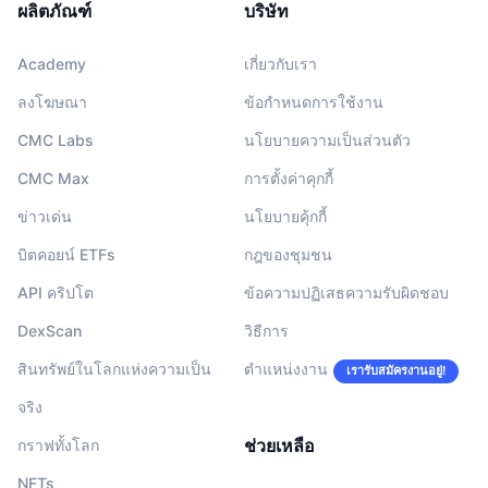
ผลิตภัณฑ์
บริษัท
Academy
เกี่ยวกับเรา
ลงโฆษณา
ข้อกำหนดการใช้งาน
CMC Labs
นโยบายความเป็นส่วนตัว
CMC Max
การตั้งค่าคุกกี้
ข่าวเด่น
นโยบายคุ้กกี้
บิตคอยน์ ETFs
กฎของชุมชน
API คริปโต
ข้อความปฏิเสธความรับผิดชอบ
DexScan
วิธีการ
สินทรัพย์ในโลกแห่งความเป็น
ตำแหน่งงาน
เรารับสมัครงานอยู่!
จริง
ช่วยเหลือ
กราฟทั้งโลก
NFTs