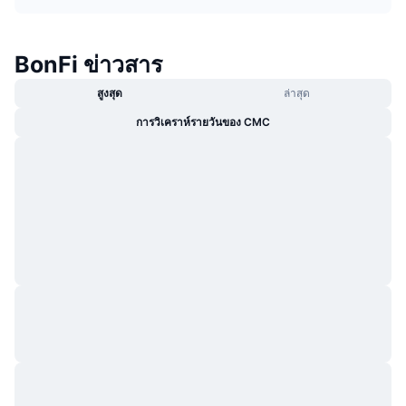
กำลังเป็นที่นิยม
คริปโตฯ ETFs
การเรียนรู้
CMC MCP
BonFi ข่าวสาร
ใหม่
บิตคอยน์ ETFs
x402
ข่าว
สูงสุด
ล่าสุด
คริปโต
อีเธอเรียม ETFs
Academy
การวิเคราห์รายวันของ CMC
การเมือง
การวิเคราะห์ทางเทคนิค
วิจัย
สปอต
RSI
วิดีโอ
การเงิน
MACD
คลังคำศัพท์
เทคโนโลยี
ตราสารอนุพันธ์
แคมเปญ
NFT
ภาพรวม
Airdrop
สถิติ NFT โดยภาพรวม
การชำระบัญชี
รางวัลเพชร