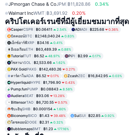
JPmorgan Chase & Co
JPM
฿11,828.86
0.34%
Walmart Inc
WMT
฿3,691.92
0.20%
คริปโตเคอร์เรนซีที่มีผู้เยี่ยมชมมากที่สุด
Casper
CSPR
฿0.06411
ADI
ADI
฿225.68
2.54%
0.36%
บิตคอยน์
BTC
฿2,148,040.24
0.83%
เอ็กซ์อาร์พี
XRP
฿34.16
0.41%
อีเธอเรียม
ETH
฿63,489.39
0.88%
Tutorial
TUT
฿6.52
Pi
PI
฿2.99
48.97%
0.17%
โซลานา
SOL
฿2,533.66
1.62%
PAX Gold
PAXG
฿142,480.26
0.27%
คาร์ดาโน
ADA
฿6.52
Zcash
ZEC
฿16,842.95
0.17%
0.03%
Hyperliquid
HYPE
฿1,796.90
0.43%
Pump.fun
PUMP
฿0.08843
8.58%
Audiera
BEAT
฿93.06
13.28%
Bittensor
TAO
฿6,720.55
0.57%
ชิบะอินุ
SHIB
฿0.000154
1.60%
Biconomy
BICO
฿1.43
Sui
SUI
฿22.85
39.48%
0.92%
โดชคอยน์
DOGE
฿2.31
0.32%
Bubblemaps
BMT
฿1.23
177.16%