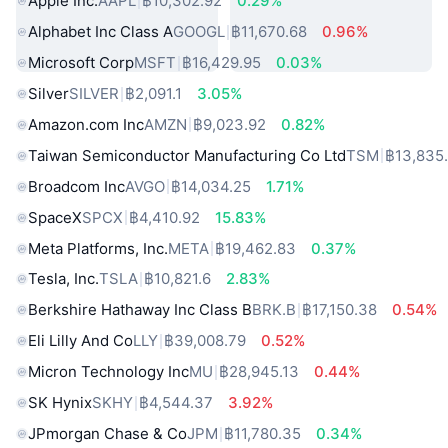
Apple Inc.
AAPL
฿10,302.92
0.29%
Alphabet Inc Class A
GOOGL
฿11,670.68
0.96%
Microsoft Corp
MSFT
฿16,429.95
0.03%
Silver
SILVER
฿2,091.1
3.05%
Amazon.com Inc
AMZN
฿9,023.92
0.82%
Taiwan Semiconductor Manufacturing Co Ltd
TSM
฿13,835
Broadcom Inc
AVGO
฿14,034.25
1.71%
SpaceX
SPCX
฿4,410.92
15.83%
Meta Platforms, Inc.
META
฿19,462.83
0.37%
Tesla, Inc.
TSLA
฿10,821.6
2.83%
Berkshire Hathaway Inc Class B
BRK.B
฿17,150.38
0.54%
Eli Lilly And Co
LLY
฿39,008.79
0.52%
Micron Technology Inc
MU
฿28,945.13
0.44%
SK Hynix
SKHY
฿4,544.37
3.92%
JPmorgan Chase & Co
JPM
฿11,780.35
0.34%