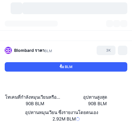
สกุลเงินคริปโต
แดชบอร์ด
สกุลเงินคริปโต
DexScan
ตลาด
อันดับ
Blombard
ราคา
3K
BLM
สัญญาณ
ตัวกลางการแลกเปลี่ยน
หมวดหมู่
New
ภาพรวมของตลาด
ซื้อ BLM
กำลังมาแรง
ชุมชน
ภาพตลาดย้อนหลัง
ตลาด Spot
การซื้อขายสินทรัพย์ดิจิทัลโดยผ่านคนกลาง:
ใหม่
ฟีด
API
การปลดล็อกโทเคน
จำนวนคริปโทเคอร์เรนซี
Spot
โทเคนที่กำลังหมุนเวียนหรือถูกล็อค
อุปทานสูงสุด
90B BLM
90B BLM
ราคาบวก
หัวข้อ
อัตราผลตอบแทน
ผลิตภัณฑ์
คลังของ บิตคอยน์
ตราสารอนุพันธ์
API
อุปทานหมุนเวียน ซึ่งรายงานโดยตนเอง
Meme Explorer
2.92M BLM
ไลฟ์สด
สินทรัพย์ในโลกแห่งความเป็นจริง
คลังของ บีเอนบี
ผลิตภัณฑ์
API คริปโต
การซื้อขายสินทรัพย์ดิจิทัลโดยไม่มีคนกลาง:
Website
Whitepaper