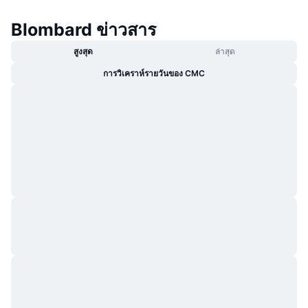
กำลังเป็นที่นิยม
คริปโตฯ ETFs
การเรียนรู้
CMC MCP
Blombard ข่าวสาร
ใหม่
บิตคอยน์ ETFs
สูงสุด
ล่าสุด
x402
ข่าว
การวิเคราห์รายวันของ CMC
คริปโต
อีเธอเรียม ETFs
Academy
การเมือง
การวิเคราะห์ทางเทคนิค
วิจัย
สปอต
RSI
วิดีโอ
การเงิน
MACD
คลังคำศัพท์
เทคโนโลยี
ตราสารอนุพันธ์
แคมเปญ
NFT
ภาพรวม
Airdrop
สถิติ NFT โดยภาพรวม
การชำระบัญชี
รางวัลเพชร