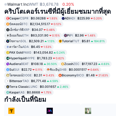
Walmart Inc
WMT
฿3,676.78
0.20%
คริปโตเคอร์เรนซีที่มีผู้เยี่ยมชมมากที่สุด
Casper
CSPR
฿0.06288
ADI
ADI
฿225.99
1.93%
0.20%
บิตคอยน์
BTC
฿2,134,515.17
0.12%
เอ็กซ์อาร์พี
XRP
฿34.07
0.48%
อีเธอเรียม
ETH
฿63,031.90
Pi
PI
฿2.96
0.15%
1.48%
โซลานา
SOL
฿2,509.21
Tutorial
TUT
฿5.81
1.13%
184.81%
คาร์ดาโน
ADA
฿6.45
1.53%
PAX Gold
PAXG
฿143,054.82
0.24%
Hyperliquid
HYPE
฿1,783.23
0.62%
Audiera
BEAT
฿108.18
Zcash
ZEC
฿17,197.23
30.50%
4.63%
Sui
SUI
฿22.72
ชิบะอินุ
SHIB
฿0.0001517
0.11%
0.64%
โดชคอยน์
DOGE
฿2.31
Biconomy
BICO
฿1.48
0.43%
21.63%
Bittensor
TAO
฿6,771.48
4.59%
Terra Classic
LUNC
฿0.001657
2.46%
Kaspa
KAS
฿0.8668
1.75%
กำลังเป็นที่นิยม