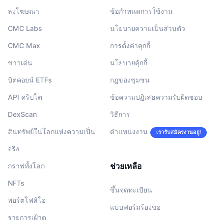
ลงโฆษณา
ข้อกำหนดการใช้งาน
CMC Labs
นโยบายความเป็นส่วนตัว
CMC Max
การตั้งค่าคุกกี้
ข่าวเด่น
นโยบายคุ้กกี้
บิตคอยน์ ETFs
กฎของชุมชน
API คริปโต
ข้อความปฏิเสธความรับผิดชอบ
DexScan
วิธีการ
สินทรัพย์ในโลกแห่งความเป็น
ตำแหน่งงาน
เรารับสมัครงานอยู่!
จริง
ช่วยเหลือ
กราฟทั้งโลก
NFTs
ขึ้นจดทะเบียน
พอร์ตโฟลิโอ
แบบฟอร์มร้องขอ
รายการเฝ้าดู