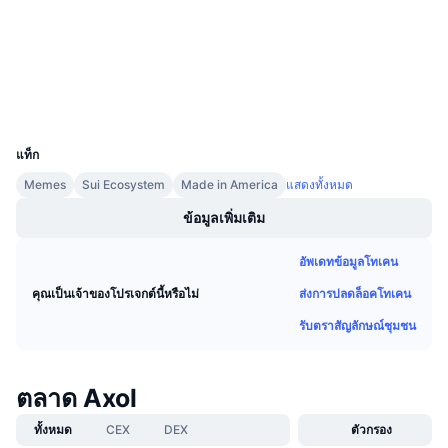
การขายที่กำลังจะมีขึ้น
สัญญา
0xf00e...::AXOL
อัตราเงินทุน
เรียนรู้และรับ
3.6
เรตติ้ง (CertiK)
สำรวจ
suivision.xyz
ปฏิทิน
วอลเลท
UCID
33183
ปฏิทิน ICO
แท็ก
Memes
Sui Ecosystem
Made in America
แสดงทั้งหมด
ปฏิทินกิจกรรม
ข้อมูลเพิ่มเติม
อัพเดทข้อมูลโทเคน
ส่งการปลดล็อคโทเคน
คุณเป็นเจ้าของโปรเจกต์นี้หรือไม่
รับตราสัญลักษณ์ชุมชน
ตลาด Axol
ทั้งหมด
CEX
DEX
ตัวกรอง