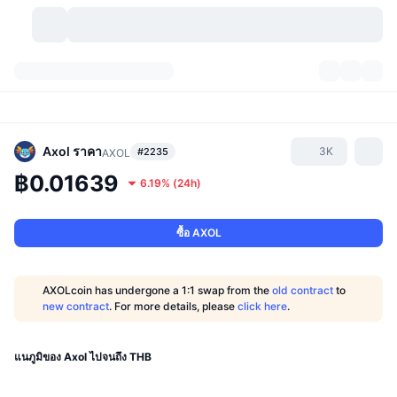
สกุลเงินคริปโต
แดชบอร์ด
สกุลเงินคริปโต
DexScan
ตลาด
อันดับ
Axol
ราคา
3K
#2235
AXOL
฿0.01639
6.19%
(
24h
)
สัญญาณ
ตัวกลางการแลกเปลี่ยน
หมวดหมู่
New
ภาพรวมของตลาด
กำลังมาแรง
ชุมชน
ภาพตลาดย้อนหลัง
ตลาด Spot
การซื้อขายสินทรัพย์ดิจิทัลโดยผ่านคนกลาง:
ซื้อ AXOL
ใหม่
ฟีด
API
การปลดล็อกโทเคน
จำนวนคริปโทเคอร์เรนซี
Spot
AXOLcoin has undergone a 1:1 swap from the
old contract
to
new contract
. For more details, please
click here
.
ราคาบวก
หัวข้อ
อัตราผลตอบแทน
ผลิตภัณฑ์
คลังของ บิตคอยน์
ตราสารอนุพันธ์
API
Meme Explorer
แนภูมิของ Axol ไปจนถึง THB
ไลฟ์สด
สินทรัพย์ในโลกแห่งความเป็นจริง
คลังของ บีเอนบี
ผลิตภัณฑ์
API คริปโต
การซื้อขายสินทรัพย์ดิจิทัลโดยไม่มีคนกลาง: