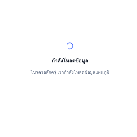
นักเทรดชั้นนำ
บทความ
เงินไหลเข้า/ไหลออกของ Exchange
DEX API
แปลงสกุลเงิน
ตารางอันดับ
Spot
เซนติเมนต์
องค์กร
จดหมายข่าว
ตัวชี้วัด
กำลังเป็นที่นิยม
ตราสารอนุพันธ์
ราคา
CMC Launch
ที่กำลังจะมาถึง
ดัชนีความกลัวและความโลภ
แหล่งข้อมูล
CMC Labs
ที่เพิ่มเข้ามาล่าสุด
ดัชนีฤดูกาลอัลท์คอยน์
กำลังโหลดข้อมูล
CMC Max
GainersและLosers
ตัวชี้วัดวัฏจักรตลาด
เอกสาร
โปรดรอสักครู่ เรากำลังโหลดข้อมูลแผนภูมิ
ข่าวเด่น
ที่มีผู้เข้าชมมากที่สุด
สัดส่วนมูลค่าตลาดรวมของบิตคอยน์เปรียบเทียบกับตลา
คำถามพบบ่อย
เทเลบอท
ความรู้สึกที่มีต่อชุมชน
ดัชนี CoinMarketCap 20
การบูรณาการ AI
ลงโฆษณา
อันดับเชน
ดัชนี CoinMarketCap 100
CMC Agent Hub
ตลาดการคาดการณ์
กระแสเงินทุน ETF
วิดเจ็ตสำหรับเว็บไซต์
ตลาดทักษะ