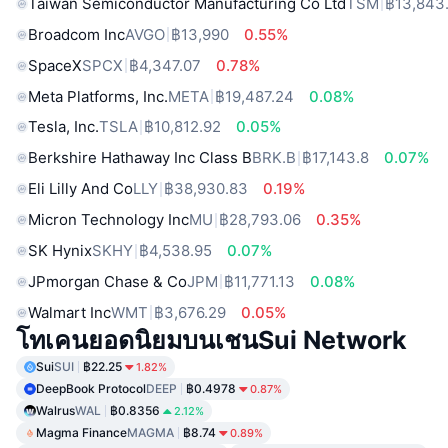
Taiwan Semiconductor Manufacturing Co Ltd
TSM
฿13,843
Broadcom Inc
AVGO
฿13,990
0.55%
SpaceX
SPCX
฿4,347.07
0.78%
Meta Platforms, Inc.
META
฿19,487.24
0.08%
Tesla, Inc.
TSLA
฿10,812.92
0.05%
Berkshire Hathaway Inc Class B
BRK.B
฿17,143.8
0.07%
Eli Lilly And Co
LLY
฿38,930.83
0.19%
Micron Technology Inc
MU
฿28,793.06
0.35%
SK Hynix
SKHY
฿4,538.95
0.07%
JPmorgan Chase & Co
JPM
฿11,771.13
0.08%
Walmart Inc
WMT
฿3,676.29
0.05%
โทเคนยอดนิยมบนเชนSui Network
Sui
SUI
฿22.25
1.82%
DeepBook Protocol
DEEP
฿0.4978
0.87%
Walrus
WAL
฿0.8356
2.12%
Magma Finance
MAGMA
฿8.74
0.89%