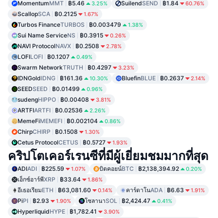
Momentum
MMT
฿5.46
Suilend
SEND
฿1.84
3.25%
60.76%
Scallop
SCA
฿0.2125
1.67%
Turbos Finance
TURBOS
฿0.003479
1.38%
Sui Name Service
NS
฿0.3915
0.26%
NAVI Protocol
NAVX
฿0.2508
2.78%
LOFI
LOFI
฿0.1207
0.49%
Swarm Network
TRUTH
฿0.4297
3.23%
IDNGold
IDNG
฿161.36
Bluefin
BLUE
฿0.2637
10.30%
2.14%
SEED
SEED
฿0.01499
0.96%
sudeng
HIPPO
฿0.00408
3.81%
ARTFI
ARTFI
฿0.02536
2.26%
MemeFi
MEMEFI
฿0.002104
0.86%
Chirp
CHIRP
฿0.1508
1.30%
Cetus Protocol
CETUS
฿0.5727
1.93%
คริปโตเคอร์เรนซีที่มีผู้เยี่ยมชมมากที่สุด
ADI
ADI
฿225.59
บิตคอยน์
BTC
฿2,138,394.92
1.07%
0.20%
เอ็กซ์อาร์พี
XRP
฿33.64
1.86%
อีเธอเรียม
ETH
฿63,081.60
คาร์ดาโน
ADA
฿6.63
0.14%
1.91%
Pi
PI
฿2.93
โซลานา
SOL
฿2,424.47
1.90%
0.41%
Hyperliquid
HYPE
฿1,782.41
3.90%