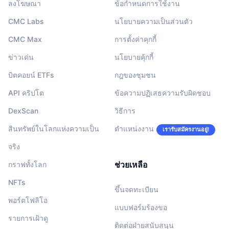
ลงโฆษณา
ข้อกำหนดการใช้งาน
CMC Labs
นโยบายความเป็นส่วนตัว
CMC Max
การตั้งค่าคุกกี้
ข่าวเด่น
นโยบายคุ้กกี้
บิตคอยน์ ETFs
กฎของชุมชน
API คริปโต
ข้อความปฏิเสธความรับผิดชอบ
DexScan
วิธีการ
สินทรัพย์ในโลกแห่งความเป็น
ตำแหน่งงาน
เรารับสมัครงานอยู่!
จริง
ช่วยเหลือ
กราฟทั้งโลก
NFTs
ขึ้นจดทะเบียน
พอร์ตโฟลิโอ
แบบฟอร์มร้องขอ
รายการเฝ้าดู
ติดต่อฝ่ายสนับสนุน