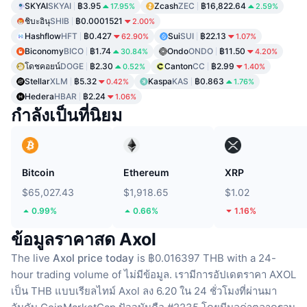
SKYAI
SKYAI
฿3.95
Zcash
ZEC
฿16,822.64
17.95%
2.59%
ชิบะอินุ
SHIB
฿0.0001521
2.00%
Hashflow
HFT
฿0.427
Sui
SUI
฿22.13
62.90%
1.07%
Biconomy
BICO
฿1.74
Ondo
ONDO
฿11.50
30.84%
4.20%
โดชคอยน์
DOGE
฿2.30
Canton
CC
฿2.99
0.52%
1.40%
Stellar
XLM
฿5.32
Kaspa
KAS
฿0.863
0.42%
1.76%
Hedera
HBAR
฿2.24
1.06%
กำลังเป็นที่นิยม
Bitcoin
Ethereum
XRP
$65,027.43
$1,918.65
$1.02
0.99%
0.66%
1.16%
ข้อมูลราคาสด Axol
The live
Axol price today
is ฿0.016397 THB with a 24-
hour trading volume of ไม่มีข้อมูล.
เรามีการอัปเดตราคา AXOL
เป็น THB แบบเรียลไทม์
Axol ลง 6.20 ใน 24 ชั่วโมงที่ผ่านมา