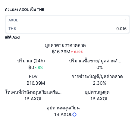
กำลังเป็นที่นิยม
คริปโตฯ ETFs
ตัวแปลง AXOL เป็น THB
การเรียนรู้
CMC MCP
ใหม่
บิตคอยน์ ETFs
AXOL
x402
ข่าว
THB
คริปโต
อีเธอเรียม ETFs
สถิติ Axol
Academy
มูลค่าตามราคาตลาด
การเมือง
฿16.39M
6.19%
การวิเคราะห์ทางเทคนิค
วิจัย
ปริมาณ (24h)
ปริมาณซื้อขาย/ มูลค่าหลักทรัพย
สปอต
฿0
0%
RSI
วิดีโอ
0%
FDV
การชำระบัญชี/มูลค่าตลาด
การเงิน
MACD
คลังคำศัพท์
฿16.39M
2.30%
โทเคนที่กำลังหมุนเวียนหรือถูกล็อค
เทคโนโลยี
อุปทานสูงสุด
1B AXOL
1B AXOL
ตราสารอนุพันธ์
แคมเปญ
อุปทานหมุนเวียน
NFT
1B AXOL
ภาพรวม
Airdrop
สถิติ NFT โดยภาพรวม
เว็บไซต์
Website
การชำระบัญชี
รางวัลเพชร
โซเชียล