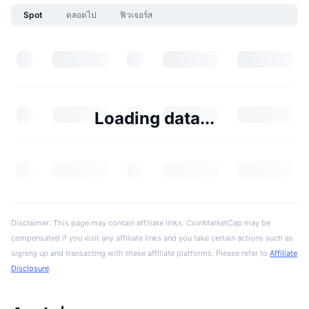
Spot
ตลอดไป
ฟิวเจอร์ส
Loading data...
Disclaimer: This page may contain affiliate links. CoinMarketCap may be
compensated if you visit any affiliate links and you take certain actions such as
signing up and transacting with these affiliate platforms. Please refer to
Affiliate
Disclosure
.