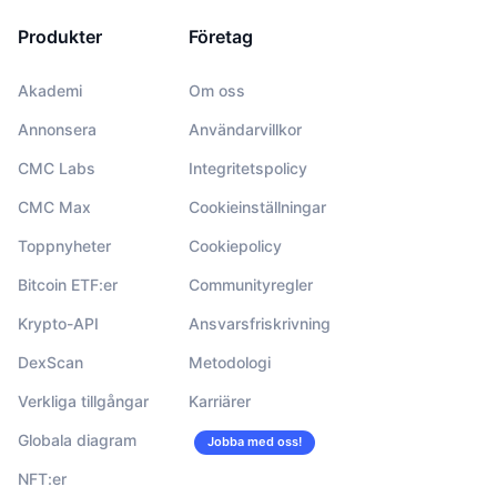
Produkter
Företag
Akademi
Om oss
Annonsera
Användarvillkor
CMC Labs
Integritetspolicy
CMC Max
Cookieinställningar
Toppnyheter
Cookiepolicy
Bitcoin ETF:er
Communityregler
Krypto-API
Ansvarsfriskrivning
DexScan
Metodologi
Verkliga tillgångar
Karriärer
Globala diagram
Jobba med oss!
NFT:er