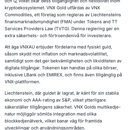
och Q, vilket ökar dess tillgänglighet och flexibilitet inom
kryptoekosystemet. VNX Gold utfärdas av VNX
Commodities, ett företag som regleras av Liechtensteins
finansmarknadsmyndighet (FMA) under Tokens and TT
Services Providers Law (TVTG). Denna reglering ger en
extra säkerhets- och förtroendenivå för investerare.
Att äga VNXAU erbjuder fördelarna med fysiskt guld,
såsom skydd mot inflation och marknadsvolatilitet,
samtidigt som det ger bekvämligheten och likviditeten av
digitala tillgångar. Tokenen kan handlas på olika börser,
inklusive LBank och EMIREX, och finns även tillgänglig på
VNX-plattformen.
Liechtenstein, där guldet är lagrat, är känt för sin stabila
ekonomi och AAA-rating av S&P, vilket ytterligare
säkerställer tillgångens säkerhet. VNX Golds multikedje-
natur möjliggör sömlös integration med olika
blockkedjenätverk, vilket banar väg för framtida
utvecklingar och användningsområden.