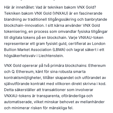
Här är innehållet: Vad är tekniken bakom VNX Gold?
Tekniken bakom VNX Gold (VNXAU) är en fascinerande
blandning av traditionell tillgångssäkring och banbrytande
blockchain-innovation. I sitt kärna använder VNX Gold
tokenisering, en process som omvandlar fysiska tillgångar
till digitala tokens på en blockchain. Varje VNXAU-token
representerar ett gram fysiskt guld, certifierat av London
Bullion Market Association (LBMA) och lagrat säkert i ett
högsäkerhetsvalv i Liechtenstein.
VNX Gold opererar på två primära blockchains: Ethereum
och Q. Ethereum, känt för sina robusta smarta
kontraktsmöjligheter, tillåter skapandet och utförandet av
självutförande kontrakt med villkoren direkt skrivna i kod.
Detta säkerställer att transaktioner som involverar
VNXAU-tokens är transparenta, oföränderliga och
automatiserade, vilket minskar behovet av mellanhänder
och minimerar risken för mänskliga fel.