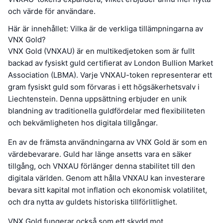
och värde för användare.
Här är innehållet: Vilka är de verkliga tillämpningarna av
VNX Gold?
VNX Gold (VNXAU) är en multikedjetoken som är fullt
backad av fysiskt guld certifierat av London Bullion Market
Association (LBMA). Varje VNXAU-token representerar ett
gram fysiskt guld som förvaras i ett högsäkerhetsvalv i
Liechtenstein. Denna uppsättning erbjuder en unik
blandning av traditionella guldfördelar med flexibiliteten
och bekvämligheten hos digitala tillgångar.
En av de främsta användningarna av VNX Gold är som en
värdebevarare. Guld har länge ansetts vara en säker
tillgång, och VNXAU förlänger denna stabilitet till den
digitala världen. Genom att hålla VNXAU kan investerare
bevara sitt kapital mot inflation och ekonomisk volatilitet,
och dra nytta av guldets historiska tillförlitlighet.
VNX Gold fungerar också som ett skydd mot