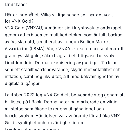
landskapet.
Här är innehållet: Vilka viktiga händelser har det varit
för VNX Gold?
VNX Gold (VNXAU) utmärker sig i kryptovalutalandskapet
genom att erbjuda en multikedjetoken som är fullt backad
av fysiskt guld, certifierat av London Bullion Market
Association (LBMA). Varje VNXAU-token representerar ett
gram fysiskt guld, säkert lagrat i ett högsäkerhetsvalv i
Liechtenstein. Denna tokenisering av guld ger fördelar
som ett stabilt värdebevarande, skydd mot volatilitet och
inflation, samt hög likviditet, allt med bekvämligheten av
digitala tillgångar.
I oktober 2022 tog VNX Gold ett betydande steg genom att
bli listad på LBank. Denna notering markerade en viktig
milstolpe som ökade tokenens tillgänglighet och
handelsvolym. Händelsen var avgörande för att öka VNX
Golds synlighet och trovärdighet inom
kryptovalutagemenskapen.