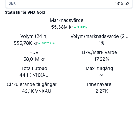
SEK
Trendande
Krypto-ETF:er
Skola
CMC MCP
Statistik för VNX Gold
Nytt
Marknadsvärde
Bitcoin ETF:er
x402
Nyheter
55,38M kr
1.93%
Krypto
Ethereum ETF:er
Volym (24 h)
Volym/marknadsvärde (24h)
Akademi
555,78K kr
1%
627.12%
Politik
FDV
Likv./Mark.värde
Teknisk analys
Analys
58,01M kr
17.22%
Sport
Totalt utbud
Max. tillgång
RSI
Videor
44,1K VNXAU
∞
Finans
MACD
Cirkulerande tillgångar
Innehavare
Ordlista
42,1K VNXAU
2,27K
Teknik
Webbplats
Website
Whitepaper
Derivat
Kampanjer
Sociala medier
NFT
Översikt
Airdrops
0x6d57...e4a488
Kontrakt
Övergripande NFT-statistik
Likvidationer
3.1
Diamantbelöningar
Betyg (CertiK)