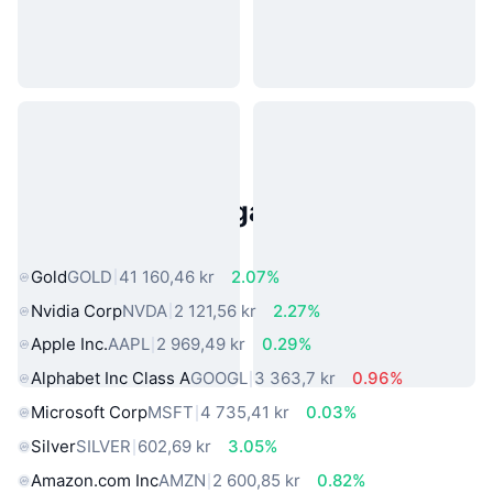
Populära tillgångar från den
verkliga världen
Gold
GOLD
41 160,46 kr
2.07%
Nvidia Corp
NVDA
2 121,56 kr
2.27%
Apple Inc.
AAPL
2 969,49 kr
0.29%
Alphabet Inc Class A
GOOGL
3 363,7 kr
0.96%
Microsoft Corp
MSFT
4 735,41 kr
0.03%
Silver
SILVER
602,69 kr
3.05%
Amazon.com Inc
AMZN
2 600,85 kr
0.82%