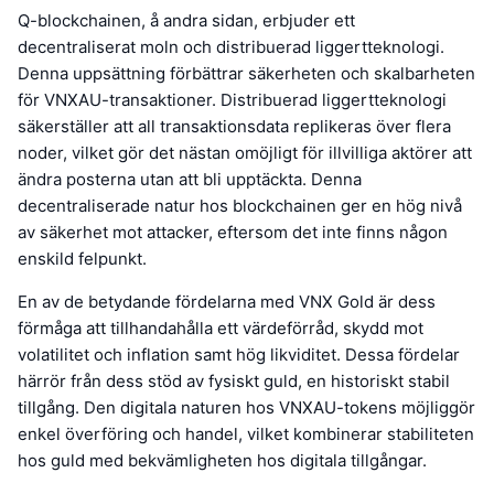
Q-blockchainen, å andra sidan, erbjuder ett
decentraliserat moln och distribuerad liggertteknologi.
Denna uppsättning förbättrar säkerheten och skalbarheten
för VNXAU-transaktioner. Distribuerad liggertteknologi
säkerställer att all transaktionsdata replikeras över flera
noder, vilket gör det nästan omöjligt för illvilliga aktörer att
ändra posterna utan att bli upptäckta. Denna
decentraliserade natur hos blockchainen ger en hög nivå
av säkerhet mot attacker, eftersom det inte finns någon
enskild felpunkt.
En av de betydande fördelarna med VNX Gold är dess
förmåga att tillhandahålla ett värdeförråd, skydd mot
volatilitet och inflation samt hög likviditet. Dessa fördelar
härrör från dess stöd av fysiskt guld, en historiskt stabil
tillgång. Den digitala naturen hos VNXAU-tokens möjliggör
enkel överföring och handel, vilket kombinerar stabiliteten
hos guld med bekvämligheten hos digitala tillgångar.