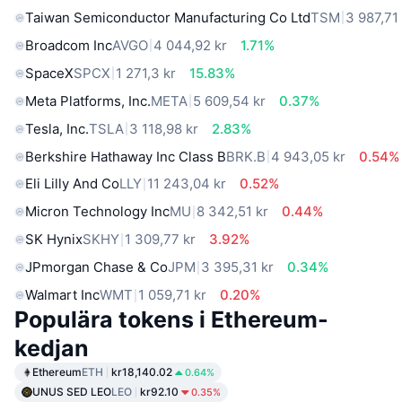
Taiwan Semiconductor Manufacturing Co Ltd
TSM
3 987,71
Broadcom Inc
AVGO
4 044,92 kr
1.71%
SpaceX
SPCX
1 271,3 kr
15.83%
Meta Platforms, Inc.
META
5 609,54 kr
0.37%
Tesla, Inc.
TSLA
3 118,98 kr
2.83%
Berkshire Hathaway Inc Class B
BRK.B
4 943,05 kr
0.54%
Eli Lilly And Co
LLY
11 243,04 kr
0.52%
Micron Technology Inc
MU
8 342,51 kr
0.44%
SK Hynix
SKHY
1 309,77 kr
3.92%
JPmorgan Chase & Co
JPM
3 395,31 kr
0.34%
Walmart Inc
WMT
1 059,71 kr
0.20%
Populära tokens i Ethereum-
kedjan
Ethereum
ETH
kr18,140.02
0.64%
UNUS SED LEO
LEO
kr92.10
0.35%