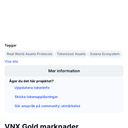
Kommande försäljningar
etherscan.io
Finansieringsräntor
Explorers
Lär dig och tjäna
Wallets
Kalendrar
UCID
22492
ICO-kalender
Taggar
Real World Assets Protocols
Tokenized Assets
Solana Ecosystem
Händelsekalender
Visa alla
Mer information
Äger du det här projektet?
Uppdatera tokeninfo
Skicka tokenupplåsningar
Gör anspråk på community-utmärkelse
VNX Gold marknader