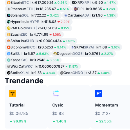
Bitcoin
BTC
kr617,309.14
XRP
XRP
kr9.90
0.26%
1.67%
Ethereum
ETH
kr18,235.47
Pi
PI
kr0.8635
0.51%
3.26%
Solana
SOL
kr722.22
Cardano
ADA
kr1.90
3.42%
1.38%
Hyperliquid
HYPE
kr518.08
2.29%
PAX Gold
PAXG
kr41,151.69
0.15%
Zcash
ZEC
kr4,774.69
1.06%
Shiba Inu
SHIB
kr0.00004434
1.52%
Biconomy
BICO
kr0.5253
SKYAI
SKYAI
kr1.08
9.14%
3.16%
Sui
SUI
kr6.67
Dogecoin
DOGE
kr0.6761
5.63%
2.27%
Kaspa
KAS
kr0.2548
3.56%
Wiki Cat
WKC
kr0.0000007857
11.97%
Stellar
XLM
kr1.58
Ondo
ONDO
kr3.37
3.83%
1.48%
Trendande
Tutorial
Cysic
Momentum
$0.06785
$0.83
$0.2127
96.99%
1.46%
22.55%