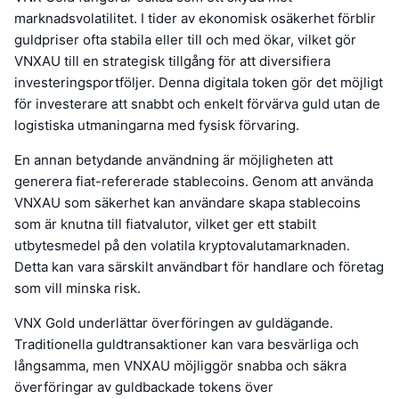
marknadsvolatilitet. I tider av ekonomisk osäkerhet förblir
guldpriser ofta stabila eller till och med ökar, vilket gör
VNXAU till en strategisk tillgång för att diversifiera
investeringsportföljer. Denna digitala token gör det möjligt
för investerare att snabbt och enkelt förvärva guld utan de
logistiska utmaningarna med fysisk förvaring.
En annan betydande användning är möjligheten att
generera fiat-refererade stablecoins. Genom att använda
VNXAU som säkerhet kan användare skapa stablecoins
som är knutna till fiatvalutor, vilket ger ett stabilt
utbytesmedel på den volatila kryptovalutamarknaden.
Detta kan vara särskilt användbart för handlare och företag
som vill minska risk.
VNX Gold underlättar överföringen av guldägande.
Traditionella guldtransaktioner kan vara besvärliga och
långsamma, men VNXAU möjliggör snabba och säkra
överföringar av guldbackade tokens över