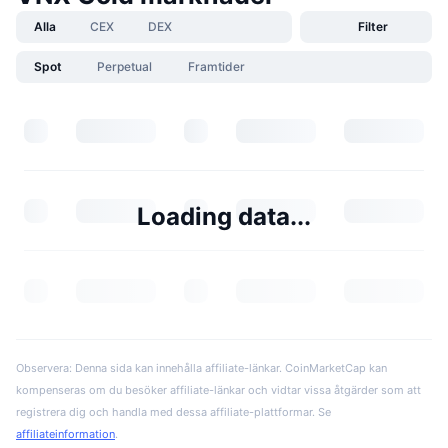
Alla
CEX
DEX
Filter
Spot
Perpetual
Framtider
Loading data...
Observera: Denna sida kan innehålla affiliate-länkar. CoinMarketCap kan
kompenseras om du besöker affiliate-länkar och vidtar vissa åtgärder som att
registrera dig och handla med dessa affiliate-plattformar. Se
affiliateinformation
.