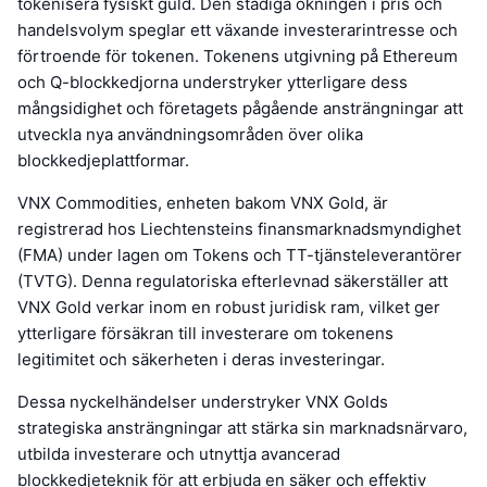
tokenisera fysiskt guld. Den stadiga ökningen i pris och
handelsvolym speglar ett växande investerarintresse och
förtroende för tokenen. Tokenens utgivning på Ethereum
och Q-blockkedjorna understryker ytterligare dess
mångsidighet och företagets pågående ansträngningar att
utveckla nya användningsområden över olika
blockkedjeplattformar.
VNX Commodities, enheten bakom VNX Gold, är
registrerad hos Liechtensteins finansmarknadsmyndighet
(FMA) under lagen om Tokens och TT-tjänsteleverantörer
(TVTG). Denna regulatoriska efterlevnad säkerställer att
VNX Gold verkar inom en robust juridisk ram, vilket ger
ytterligare försäkran till investerare om tokenens
legitimitet och säkerheten i deras investeringar.
Dessa nyckelhändelser understryker VNX Golds
strategiska ansträngningar att stärka sin marknadsnärvaro,
utbilda investerare och utnyttja avancerad
blockkedjeteknik för att erbjuda en säker och effektiv