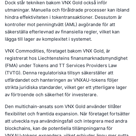
Dock står tekniken bakom VNX Gold också inför
utmaningar. Manuella och föråldrade processer kan ibland
hindra effektiviteten i tokentransaktioner. Dessutom är
kontroller mot penningtvätt (AML) avgörande för att
säkerställa efterlevnad av finansiella regler, vilket kan
lägga till lager av komplexitet i systemet.
VNX Commodities, företaget bakom VNX Gold, är
registrerat hos Liechtensteins finansmarknadsmyndighet
(FMA) under Tokens and TT Services Providers Law
(TVTG). Denna regulatoriska tillsyn säkerställer att
utfärdandet och hanteringen av VNXAU-tokens följer
strikta juridiska standarder, vilket ger ett ytterligare lager
av förtroende och säkerhet för investerare.
Den multichain-ansats som VNX Gold använder tillåter
flexibilitet och framtida expansion. När företaget fortsätter
att utveckla nya användningsfall och integrera med andra
blockchains, kan de potentiella tillämpningarna för
VNXAU-tokens expandera, vilket erbjuder ännu mer nytta