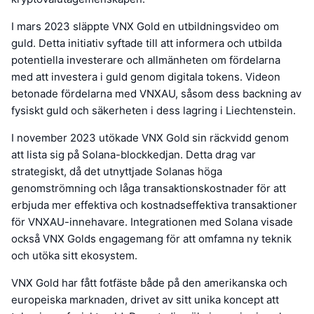
I mars 2023 släppte VNX Gold en utbildningsvideo om
guld. Detta initiativ syftade till att informera och utbilda
potentiella investerare och allmänheten om fördelarna
med att investera i guld genom digitala tokens. Videon
betonade fördelarna med VNXAU, såsom dess backning av
fysiskt guld och säkerheten i dess lagring i Liechtenstein.
I november 2023 utökade VNX Gold sin räckvidd genom
att lista sig på Solana-blockkedjan. Detta drag var
strategiskt, då det utnyttjade Solanas höga
genomströmning och låga transaktionskostnader för att
erbjuda mer effektiva och kostnadseffektiva transaktioner
för VNXAU-innehavare. Integrationen med Solana visade
också VNX Golds engagemang för att omfamna ny teknik
och utöka sitt ekosystem.
VNX Gold har fått fotfäste både på den amerikanska och
europeiska marknaden, drivet av sitt unika koncept att