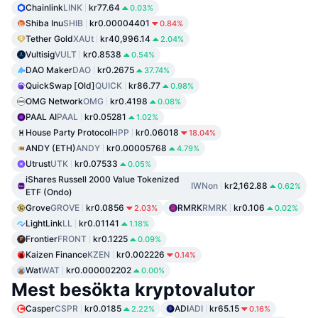
Chainlink
LINK
kr77.64
0.03%
Shiba Inu
SHIB
kr0.00004401
0.84%
Tether Gold
XAUt
kr40,996.14
2.04%
Vultisig
VULT
kr0.8538
0.54%
DAO Maker
DAO
kr0.2675
37.74%
QuickSwap [Old]
QUICK
kr86.77
0.98%
OMG Network
OMG
kr0.4198
0.08%
PAAL AI
PAAL
kr0.05281
1.02%
House Party Protocol
HPP
kr0.06018
18.04%
ANDY (ETH)
ANDY
kr0.00005768
4.79%
Utrust
UTK
kr0.07533
0.05%
iShares Russell 2000 Value Tokenized
IWNon
kr2,162.88
0.62%
ETF (Ondo)
Grove
GROVE
kr0.0856
RMRK
RMRK
kr0.106
2.03%
0.02%
LightLink
LL
kr0.01141
1.18%
Frontier
FRONT
kr0.1225
0.09%
Kaizen Finance
KZEN
kr0.002226
0.14%
Wat
WAT
kr0.000002202
0.00%
Mest besökta kryptovalutor
Casper
CSPR
kr0.0185
ADI
ADI
kr65.15
2.22%
0.16%