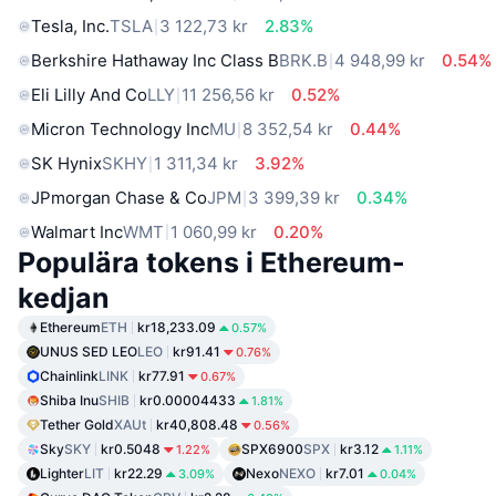
Tesla, Inc.
TSLA
3 122,73 kr
2.83%
Berkshire Hathaway Inc Class B
BRK.B
4 948,99 kr
0.54%
Eli Lilly And Co
LLY
11 256,56 kr
0.52%
Micron Technology Inc
MU
8 352,54 kr
0.44%
SK Hynix
SKHY
1 311,34 kr
3.92%
JPmorgan Chase & Co
JPM
3 399,39 kr
0.34%
Walmart Inc
WMT
1 060,99 kr
0.20%
Populära tokens i Ethereum-
kedjan
Ethereum
ETH
kr18,233.09
0.57%
UNUS SED LEO
LEO
kr91.41
0.76%
Chainlink
LINK
kr77.91
0.67%
Shiba Inu
SHIB
kr0.00004433
1.81%
Tether Gold
XAUt
kr40,808.48
0.56%
Sky
SKY
kr0.5048
SPX6900
SPX
kr3.12
1.22%
1.11%
Lighter
LIT
kr22.29
Nexo
NEXO
kr7.01
3.09%
0.04%