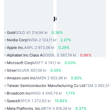
Populära tillgångar från den
verkliga världen
Gold
GOLD
41 214,94 kr
0.36%
Nvidia Corp
NVDA
2 124,11 kr
2.27%
Apple Inc.
AAPL
2 973,06 kr
0.29%
Alphabet Inc Class A
GOOGL
3 367,74 kr
0.96%
Microsoft Corp
MSFT
4 741,1 kr
0.03%
Silver
SILVER
607,06 kr
0.55%
Amazon.com Inc
AMZN
2 603,98 kr
0.82%
Taiwan Semiconductor Manufacturing Co Ltd
TSM
3 992,51
Broadcom Inc
AVGO
4 049,79 kr
1.71%
SpaceX
SPCX
1 272,83 kr
15.83%
Meta Platforms, Inc.
META
5 616,28 kr
0.37%