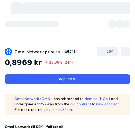
Kryptovalutor
Instrumentpaneler
Kryptovalutor
DexScan
Marknader
Rankningar
Omni Network
pris
29K
#5246
OMNI
0,8969 kr
38.86%
(
24h
)
Signaler
Börser
Kategorier
New
Marknadsöversikt
Trendar
Community
Historiska ögonblicksbilder
Spotmarknad
Centraliserade börser
Köp OMNI
Ny
Feed
API
Tokenupplåsningar
Antal kryptovalutor
Spot
Omni Network (OMNI)
has rebranded to
Nomina (NOM)
and
undergone a 1:75 swap from the
old contract
to
new contract
.
Vinnare
Ämnen
Avkastning
Produkter
Bitcoins kassor
Derivat
API
For more details, please
click here
.
Meme-utforskare
Lives
Verkliga tillgångar
BNBs kassor
Produkter
Krypto-API
Decentraliserade börser
Omni Network till SEK - full tabell