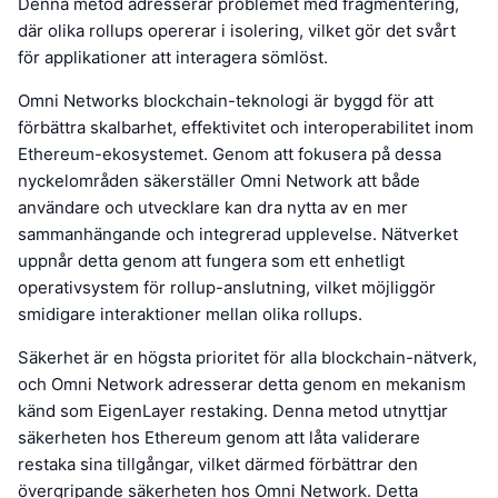
Denna metod adresserar problemet med fragmentering,
där olika rollups opererar i isolering, vilket gör det svårt
för applikationer att interagera sömlöst.
Omni Networks blockchain-teknologi är byggd för att
förbättra skalbarhet, effektivitet och interoperabilitet inom
Ethereum-ekosystemet. Genom att fokusera på dessa
nyckelområden säkerställer Omni Network att både
användare och utvecklare kan dra nytta av en mer
sammanhängande och integrerad upplevelse. Nätverket
uppnår detta genom att fungera som ett enhetligt
operativsystem för rollup-anslutning, vilket möjliggör
smidigare interaktioner mellan olika rollups.
Säkerhet är en högsta prioritet för alla blockchain-nätverk,
och Omni Network adresserar detta genom en mekanism
känd som EigenLayer restaking. Denna metod utnyttjar
säkerheten hos Ethereum genom att låta validerare
restaka sina tillgångar, vilket därmed förbättrar den
övergripande säkerheten hos Omni Network. Detta