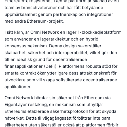
Ethereum-ekosystemet. Denna plattform är skapad av ett
team av branschveteraner och har fått betydande
uppmärksamhet genom partnerskap och integrationer
med andra Ethereum-projekt.
I sitt kärn, är Omni Network en lager 1-blockkedjeplattform
som använder en lagerarkitektur och en hybrid
konsensusmekanism. Denna design säkerställer
skalbarhet, säkerhet och interoperabilitet, vilket gör den
till en idealisk grund för decentraliserade
finansapplikationer (DeFi). Plattformens robusta stöd för
smarta kontrakt ökar ytterligare dess attraktionskraft för
utvecklare som vill skapa sofistikerade decentraliserade
applikationer.
Omni Network hämtar sin säkerhet från Ethereum via
EigenLayer restaking, en mekanism som utnyttjar
Ethereums etablerade säkerhetsprotokoll för att skydda
nätverket. Detta tillvägagångssätt förbättrar inte bara
säkerheten utan säkerställer också att plattformen förblir