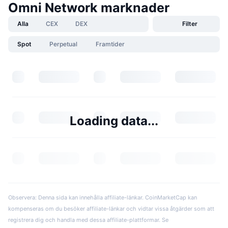
Omni Network marknader
Alla
CEX
DEX
Filter
Spot
Perpetual
Framtider
Loading data...
Observera: Denna sida kan innehålla affiliate-länkar. CoinMarketCap kan
kompenseras om du besöker affiliate-länkar och vidtar vissa åtgärder som att
registrera dig och handla med dessa affiliate-plattformar. Se