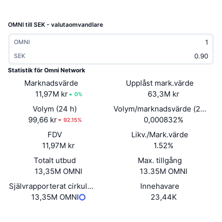
Trendande
Krypto-ETF:er
Skola
CMC MCP
OMNI till SEK - valutaomvandlare
Nytt
Bitcoin ETF:er
x402
Nyheter
OMNI
Krypto
SEK
Ethereum ETF:er
Akademi
Statistik för Omni Network
Politik
Marknadsvärde
Upplåst mark.värde
Teknisk analys
Analys
11,97M kr
63,3M kr
0%
Sport
Volym (24 h)
Volym/marknadsvärde (24h)
RSI
Videor
99,66 kr
0,000832%
92.15%
Finans
FDV
Likv./Mark.värde
MACD
Ordlista
11,97M kr
1.52%
Teknik
Totalt utbud
Max. tillgång
Derivat
Kampanjer
13,35M OMNI
13.35M OMNI
NFT
Självrapporterat cirkulerande utbud
Innehavare
Översikt
Airdrops
13,35M OMNI
23,44K
Övergripande NFT-statistik
Likvidationer
Diamantbelöningar
Webbplats
Website
Whitepaper