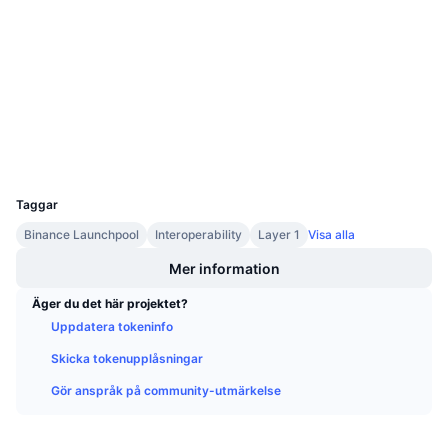
Kommande försäljningar
Sociala medier
Finansieringsräntor
Lär dig och tjäna
Kontrakt
0x36e6...8949d4
3.6
Kalendrar
Betyg (CertiK)
Explorers
etherscan.io
ICO-kalender
Wallets
UCID
30315
Händelsekalender
Taggar
Binance Launchpool
Interoperability
Layer 1
Visa alla
Mer information
Äger du det här projektet?
Uppdatera tokeninfo
Skicka tokenupplåsningar
Gör anspråk på community-utmärkelse