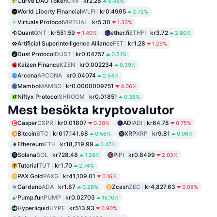
Curve DAO Token
CRV
kr2.28
6.48%
World Liberty Financial
WLFI
kr0.4995
2.72%
Virtuals Protocol
VIRTUAL
kr5.30
1.33%
Quant
QNT
kr551.59
ether.fi
ETHFI
kr3.72
1.40%
2.80%
Artificial Superintelligence Alliance
FET
kr1.28
1.29%
Dust Protocol
DUST
kr0.04757
0.31%
Kaizen Finance
KZEN
kr0.002234
0.39%
Arcona
ARCONA
kr0.04074
2.54%
Mambo
MAMBO
kr0.0000009751
4.06%
Niftyx Protocol
SHROOM
kr0.01851
0.38%
Mest besökta kryptovalutor
Casper
CSPR
kr0.01807
ADI
ADI
kr64.78
0.30%
0.75%
Bitcoin
BTC
kr617,141.68
XRP
XRP
kr9.81
0.56%
0.06%
Ethereum
ETH
kr18,219.99
0.47%
Solana
SOL
kr728.48
Pi
PI
kr0.8499
1.28%
2.03%
Tutorial
TUT
kr1.70
2.74%
PAX Gold
PAXG
kr41,109.01
0.16%
Cardano
ADA
kr1.87
Zcash
ZEC
kr4,827.63
0.28%
0.08%
Pump.fun
PUMP
kr0.02703
15.10%
Hyperliquid
HYPE
kr513.93
0.90%