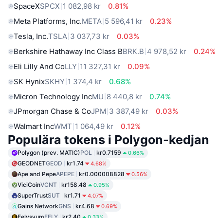
SpaceX
SPCX
1 082,98 kr
0.81%
Meta Platforms, Inc.
META
5 596,41 kr
0.23%
Tesla, Inc.
TSLA
3 037,73 kr
0.03%
Berkshire Hathaway Inc Class B
BRK.B
4 978,52 kr
0.24%
Eli Lilly And Co
LLY
11 327,31 kr
0.09%
SK Hynix
SKHY
1 374,4 kr
0.68%
Micron Technology Inc
MU
8 440,8 kr
0.74%
JPmorgan Chase & Co
JPM
3 387,49 kr
0.03%
Walmart Inc
WMT
1 064,49 kr
0.12%
Populära tokens i Polygon-kedjan
Polygon (prev. MATIC)
POL
kr0.7159
0.66%
GEODNET
GEOD
kr1.74
4.68%
Ape and Pepe
APEPE
kr0.000008828
0.56%
ViciCoin
VCNT
kr158.48
0.95%
SuperTrust
SUT
kr1.71
4.07%
Gains Network
GNS
kr4.68
0.69%
Felysyum
FELY
kr2.40
0.33%