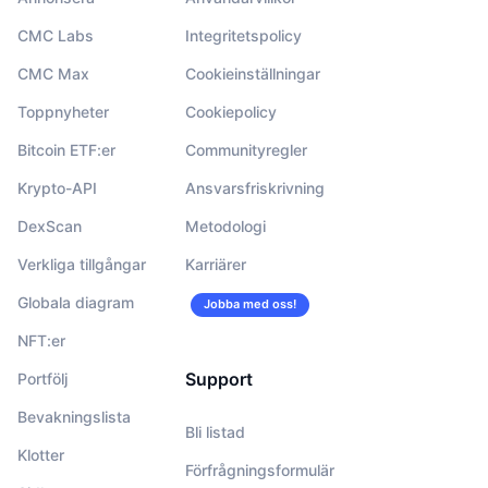
CMC Labs
Integritetspolicy
CMC Max
Cookieinställningar
Toppnyheter
Cookiepolicy
Bitcoin ETF:er
Communityregler
Krypto-API
Ansvarsfriskrivning
DexScan
Metodologi
Verkliga tillgångar
Karriärer
Globala diagram
Jobba med oss!
NFT:er
Support
Portfölj
Bevakningslista
Bli listad
Klotter
Förfrågningsformulär