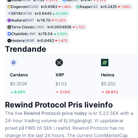
3.17%
2.31%
Dogecoin
DOGE
kr0.6562
Kaspa
KAS
kr0.2425
1.46%
1.89%
SKYAI
SKYAI
kr0.9445
52.09%
Audiera
BEAT
kr19.70
11.26%
Terra Classic
LUNC
kr0.0004656
1.72%
Chainlink
LINK
kr78.04
0.60%
Hedera
HBAR
kr0.6482
1.47%
Trendande
Cardano
XRP
Heima
$0.2026
$1.03
$0.202
6.04%
3.13%
28.61%
Rewind Protocol Pris liveinfo
The live
Rewind Protocol price today
is kr 5.23 SEK with a
24-hour trading volume of Ej tillgängligt.
Vi uppdaterar
priset på FWD till SEK i realtid.
Rewind Protocol has no
change in the last 24 hours.
The current CoinMarketCap