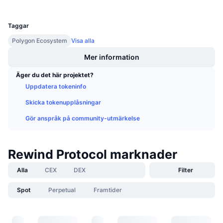
UCID
Kommande försäljningar
28671
Finansieringsräntor
Lär dig och tjäna
Taggar
Polygon Ecosystem
Visa alla
Kalendrar
Mer information
ICO-kalender
Äger du det här projektet?
Uppdatera tokeninfo
Händelsekalender
Skicka tokenupplåsningar
Gör anspråk på community-utmärkelse
Rewind Protocol marknader
Alla
CEX
DEX
Filter
Spot
Perpetual
Framtider