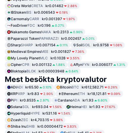
Creta World
CRETA
kr0.01462
2.88%
IBStoken
IBS
kr0.006543
0.19%
Carnomaly
CARR
kr0.001397
1.97%
FooDriver
FDC
kr0.196
0.27%
Nakamoto Games
NAKA
kr0.2313
0.90%
Paparazzi Token
PAPARAZZI
kr0.002457
0.01%
Sharp
SHARP
kr0.007154
Soil
SOIL
kr0.9758
0.11%
1.08%
Medieval Empires
MEE
kr0.001827
7.36%
My Lovely Planet
MLC
kr0.1028
3.55%
Cipher
CPR
kr0.001132
Affyn
FYN
kr0.006077
1.88%
1.31%
Bloktopia
BLOK
kr0.00003948
0.64%
Mest besökta kryptovalutor
ADI
ADI
kr65.50
Bitcoin
BTC
kr612,582.71
0.10%
0.26%
XRP
XRP
kr9.83
Ethereum
ETH
kr18,121.81
2.90%
0.09%
Pi
PI
kr0.8535
Cardano
ADA
kr1.93
2.97%
6.60%
Solana
SOL
kr693.04
Heima
HEI
kr1.93
1.56%
27.67%
Hyperliquid
HYPE
kr531.16
1.54%
Zcash
ZEC
kr4,703.15
3.98%
Shiba Inu
SHIB
kr0.00004472
3.83%
Stellar
XLM
kr1.53
Sui
SUI
kr6.41