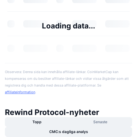
Loading data...
Observera: Denna sida kan innehålla affiliate-länkar. CoinMarketCap kan
kompenseras om du besöker affiliate-länkar och vidtar vissa åtgärder som att
registrera dig och handla med dessa affiliate-plattformar. Se
affiliateinformation
.
Rewind Protocol-nyheter
Topp
Senaste
CMC:s dagliga analys