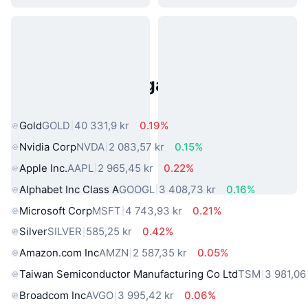
Populära tillgångar från den
verkliga världen
Gold
GOLD
40 331,9 kr
0.19%
Nvidia Corp
NVDA
2 083,57 kr
0.15%
Apple Inc.
AAPL
2 965,45 kr
0.22%
Alphabet Inc Class A
GOOGL
3 408,73 kr
0.16%
Microsoft Corp
MSFT
4 743,93 kr
0.21%
Silver
SILVER
585,25 kr
0.42%
Amazon.com Inc
AMZN
2 587,35 kr
0.05%
Taiwan Semiconductor Manufacturing Co Ltd
TSM
3 981,06
Broadcom Inc
AVGO
3 995,42 kr
0.06%