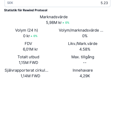
SEK
Trendande
Krypto-ETF:er
Skola
CMC MCP
Statistik för Rewind Protocol
Nytt
Marknadsvärde
Bitcoin ETF:er
x402
Nyheter
5,98M kr
0%
Krypto
Ethereum ETF:er
Volym (24 h)
Volym/marknadsvärde (24h)
Akademi
0 kr
0%
0%
Politik
FDV
Likv./Mark.värde
Teknisk analys
Analys
6,01M kr
4.58%
Sport
Totalt utbud
Max. tillgång
RSI
Videor
1,15M FWD
--
Finans
MACD
Självrapporterat cirkulerande utbud
Innehavare
Ordlista
1,14M FWD
4,29K
Teknik
Webbplats
Website
Whitepaper
Derivat
Kampanjer
Sociala medier
NFT
Översikt
Airdrops
Kontrakt
0xC9dF...00aB2d
Explorers
polygonscan.com
Övergripande NFT-statistik
Likvidationer
Diamantbelöningar
Wallets