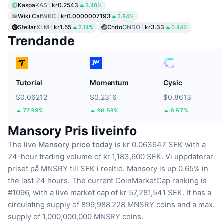
Kaspa
KAS
kr0.2543
3.40%
Wiki Cat
WKC
kr0.0000007193
5.84%
Stellar
XLM
kr1.55
Ondo
ONDO
kr3.33
2.14%
0.44%
Trendande
Tutorial
Momentum
Cysic
$0.06212
$0.2316
$0.8613
77.38%
36.58%
6.57%
Mansory Pris liveinfo
The live
Mansory price today
is kr 0.063647 SEK with a
24-hour trading volume of kr 1,183,600 SEK.
Vi uppdaterar
priset på MNSRY till SEK i realtid.
Mansory is up 0.65% in
the last 24 hours.
The current CoinMarketCap ranking is
#1096, with a live market cap of kr 57,281,541 SEK.
It has a
circulating supply of 899,988,228 MNSRY coins
and a max.
supply of 1,000,000,000 MNSRY coins.