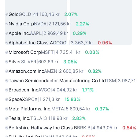
verkliga världen
Gold
GOLD
41 160,46 kr
2.07%
Nvidia Corp
NVDA
2 121,56 kr
2.27%
Apple Inc.
AAPL
2 969,49 kr
0.29%
Alphabet Inc Class A
GOOGL
3 363,7 kr
0.96%
Microsoft Corp
MSFT
4 735,41 kr
0.03%
Silver
SILVER
602,69 kr
3.05%
Amazon.com Inc
AMZN
2 600,85 kr
0.82%
Taiwan Semiconductor Manufacturing Co Ltd
TSM
3 987,71
Broadcom Inc
AVGO
4 044,92 kr
1.71%
SpaceX
SPCX
1 271,3 kr
15.83%
Meta Platforms, Inc.
META
5 609,54 kr
0.37%
Tesla, Inc.
TSLA
3 118,98 kr
2.83%
Berkshire Hathaway Inc Class B
BRK.B
4 943,05 kr
0.54%