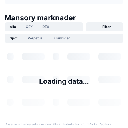
Mansory marknader
Alla
CEX
DEX
Filter
Spot
Perpetual
Framtider
Loading data...
Observera: Denna sida kan innehålla affiliate-länkar. CoinMarketCap kan