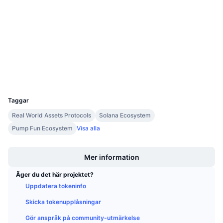
Kommande försäljningar
Audits
Finansieringsräntor
Lär dig och tjäna
solscan.io
Explorers
Kalendrar
Wallets
ICO-kalender
UCID
36078
Händelsekalender
Taggar
Real World Assets Protocols
Solana Ecosystem
Pump Fun Ecosystem
Visa alla
Boost
Mer information
Äger du det här projektet?
Uppdatera tokeninfo
Skicka tokenupplåsningar
Gör anspråk på community-utmärkelse