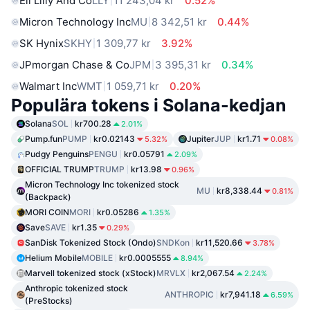
Eli Lilly And Co
LLY
11 243,04 kr
0.52%
Micron Technology Inc
MU
8 342,51 kr
0.44%
SK Hynix
SKHY
1 309,77 kr
3.92%
JPmorgan Chase & Co
JPM
3 395,31 kr
0.34%
Walmart Inc
WMT
1 059,71 kr
0.20%
Populära tokens i Solana-kedjan
Solana
SOL
kr700.28
2.01%
Pump.fun
PUMP
kr0.02143
Jupiter
JUP
kr1.71
5.32%
0.08%
Pudgy Penguins
PENGU
kr0.05791
2.09%
OFFICIAL TRUMP
TRUMP
kr13.98
0.96%
Micron Technology Inc tokenized stock
MU
kr8,338.44
0.81%
(Backpack)
MORI COIN
MORI
kr0.05286
1.35%
Save
SAVE
kr1.35
0.29%
SanDisk Tokenized Stock (Ondo)
SNDKon
kr11,520.66
3.78%
Helium Mobile
MOBILE
kr0.0005555
8.94%
Marvell tokenized stock (xStock)
MRVLX
kr2,067.54
2.24%
Anthropic tokenized stock
ANTHROPIC
kr7,941.18
6.59%
(PreStocks)