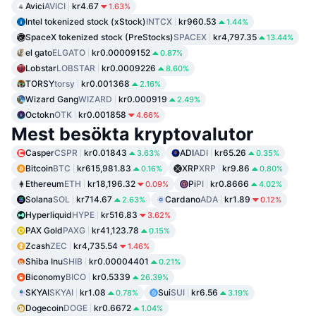
Avici
AVICI
kr4.67
1.63%
Intel tokenized stock (xStock)
INTCX
kr960.53
1.44%
SpaceX tokenized stock (PreStocks)
SPACEX
kr4,797.35
13.44%
el gato
ELGATO
kr0.00009152
0.87%
Lobstar
LOBSTAR
kr0.0009226
8.60%
TORSY
torsy
kr0.001368
2.16%
Wizard Gang
WIZARD
kr0.000919
2.49%
Octokn
OTK
kr0.001858
4.66%
Mest besökta kryptovalutor
Casper
CSPR
kr0.01843
ADI
ADI
kr65.26
3.63%
0.35%
Bitcoin
BTC
kr615,981.83
XRP
XRP
kr9.86
0.16%
0.80%
Ethereum
ETH
kr18,196.32
Pi
PI
kr0.8666
0.09%
4.02%
Solana
SOL
kr714.67
Cardano
ADA
kr1.89
2.63%
0.12%
Hyperliquid
HYPE
kr516.83
3.62%
PAX Gold
PAXG
kr41,123.78
0.15%
Zcash
ZEC
kr4,735.54
1.46%
Shiba Inu
SHIB
kr0.00004401
0.21%
Biconomy
BICO
kr0.5339
26.39%
SKYAI
SKYAI
kr1.08
Sui
SUI
kr6.56
0.78%
3.19%
Dogecoin
DOGE
kr0.6672
1.04%