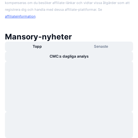
kompenseras om du besöker affiliate-länkar och vidtar vissa åtgärder som att
registrera dig och handla med dessa affiliate-plattformar. Se
affiliateinformation
.
Mansory-nyheter
Topp
Senaste
CMC:s dagliga analys