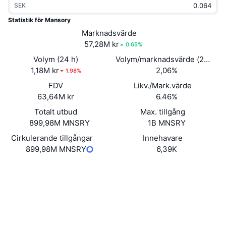
SEK
Trendande
Krypto-ETF:er
Skola
CMC MCP
Statistik för Mansory
Nytt
Marknadsvärde
Bitcoin ETF:er
x402
Nyheter
57,28M kr
0.65%
Krypto
Ethereum ETF:er
Volym (24 h)
Volym/marknadsvärde (24h)
Akademi
1,18M kr
2,06%
1.98%
Politik
FDV
Likv./Mark.värde
Teknisk analys
Analys
63,64M kr
6.46%
Sport
Totalt utbud
Max. tillgång
RSI
Videor
899,98M MNSRY
1B MNSRY
Finans
MACD
Cirkulerande tillgångar
Innehavare
Ordlista
899,98M MNSRY
6,39K
Teknik
Website
Derivat
Kampanjer
Webbplats
NFT
Översikt
Airdrops
Sociala medier
Övergripande NFT-statistik
0x0fcf...8f9255
Kontrakt
Likvidationer
Diamantbelöningar