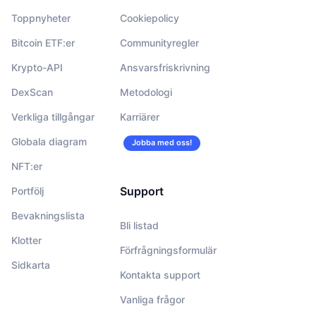
Toppnyheter
Cookiepolicy
Bitcoin ETF:er
Communityregler
Krypto-API
Ansvarsfriskrivning
DexScan
Metodologi
Verkliga tillgångar
Karriärer
Globala diagram
Jobba med oss!
NFT:er
Support
Portfölj
Bevakningslista
Bli listad
Klotter
Förfrågningsformulär
Sidkarta
Kontakta support
Vanliga frågor