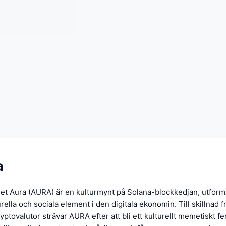
a
let Aura (AURA) är en kulturmynt på Solana-blockkedjan, utforma
rella och sociala element i den digitala ekonomin. Till skillnad f
ryptovalutor strävar AURA efter att bli ett kulturellt memetiskt f