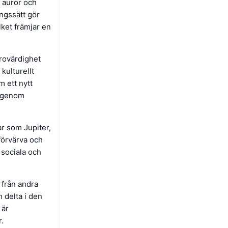
s auror och
ångssätt gör
lket främjar en
trovärdighet
kulturellt
m ett nytt
kt genom
r som Jupiter,
förvärva och
 sociala och
 från andra
 delta i den
 är
.