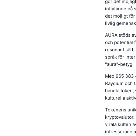
gör det möjlig
inflytande på 
det möjligt fö
livlig gemensk
AURA stöds av 
och potential f
resonant sätt, 
språk för inter
"aura"-betyg.
Med 965 383 47
Raydium och Or
handla token, 
kulturella aktiv
Tokenens unika
kryptovalutor
virala kulten a
intresserade a