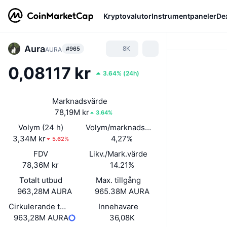
Kryptovalutor
Instrumentpaneler
De
Aura
8K
#965
AURA
0,08117 kr
3.64%
(
24h
)
Marknadsvärde
78,19M kr
3.64%
Volym (24 h)
Volym/marknadsvärde (24h)
3,34M kr
4,27%
5.62%
FDV
Likv./Mark.värde
78,36M kr
14.21%
Totalt utbud
Max. tillgång
963,28M AURA
965.38M AURA
Cirkulerande tillgångar
Innehavare
963,28M AURA
36,08K