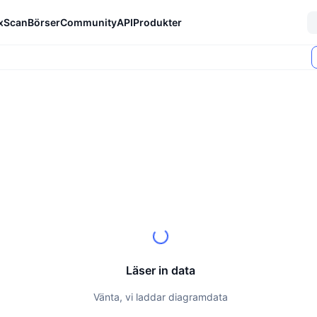
xScan
Börser
Community
API
Produkter
Läser in data
Vänta, vi laddar diagramdata