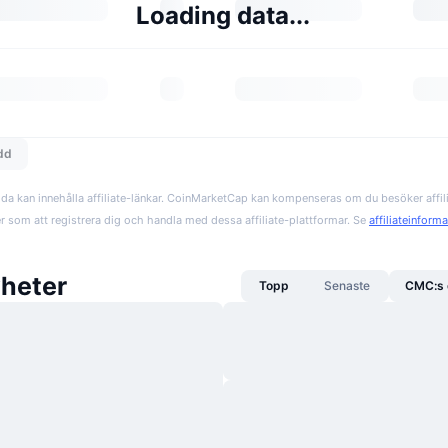
Loading data...
edd
da kan innehålla affiliate-länkar. CoinMarketCap kan kompenseras om du besöker affil
er som att registrera dig och handla med dessa affiliate-plattformar. Se
affiliateinform
heter
Topp
Senaste
CMC:s 