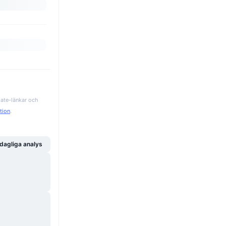
iate-länkar och
ation
.
dagliga analys