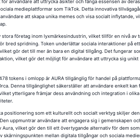
t för användare att uttrycka åsikter och fånga essensen av dera
sociala medieplattformar som TikTok. Detta innovativa tillvägag
r användare att skapa unika memes och visa socialt inflytande, vi
ap.
stora företag inom lyxmärkesindustrin, vilket tillför en nivå av 
ör bred spridning. Token underlättar sociala interaktioner på ett 
vilket gör det till mer än bara en digital tillgång. Det fungerar so
aktion, vilket gör det möjligt för användare att uttrycka sig uni
8 tokens i omlopp är AURA tillgänglig för handel på plattforma
ca. Denna tillgänglighet säkerställer att användare enkelt kan 
vilket ytterligare främjar dess användning och integration i olika
iteter.
 positionering som ett kulturellt och socialt verktyg skiljer den
. Den uppmuntrar användare att engagera sig i gemenskapen och
v Aura, vilket gör den till ett övertygande alternativ för dem som
v skärningspunkten mellan digitala tillgångar och sociala medier