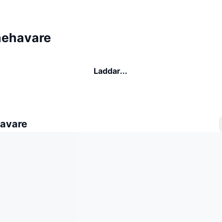
nehavare
Laddar...
avare