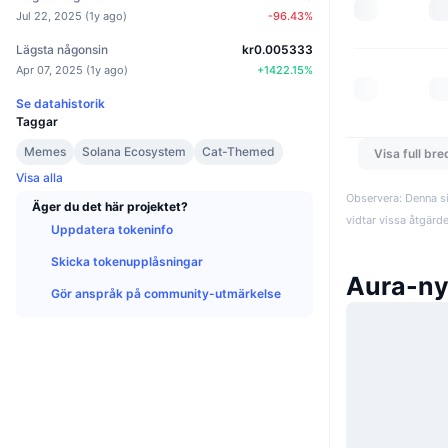
Jul 22, 2025
(
1y ago
)
-96.43
%
Lägsta någonsin
kr0.005333
Apr 07, 2025
(
1y ago
)
+
1422.15
%
Se datahistorik
Taggar
Memes
Solana Ecosystem
Cat-Themed
Visa full br
Visa alla
Observera: Denna si
Äger du det här projektet?
vidtar vissa åtgärd
Uppdatera tokeninfo
Skicka tokenupplåsningar
Aura-ny
Gör anspråk på community-utmärkelse