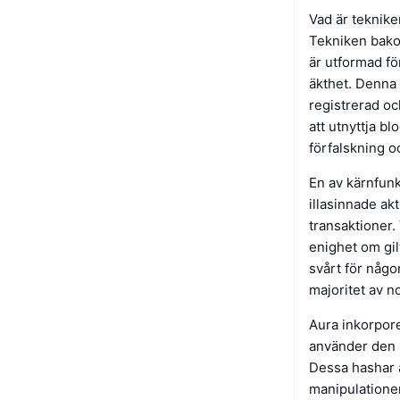
Vad är teknik
Tekniken bako
är utformad fö
äkthet. Denna 
registrerad oc
att utnyttja b
förfalskning o
En av kärnfunk
illasinnade ak
transaktioner.
enighet om gil
svårt för någo
majoritet av no
Aura inkorpore
använder den h
Dessa hashar ä
manipulatione