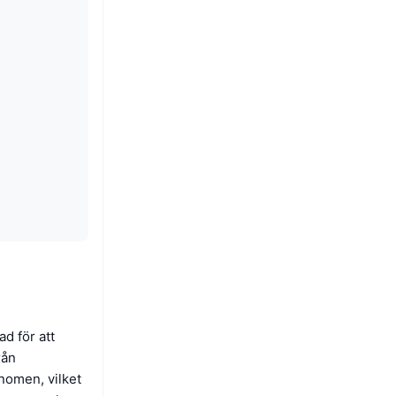
d för att
rån
enomen, vilket