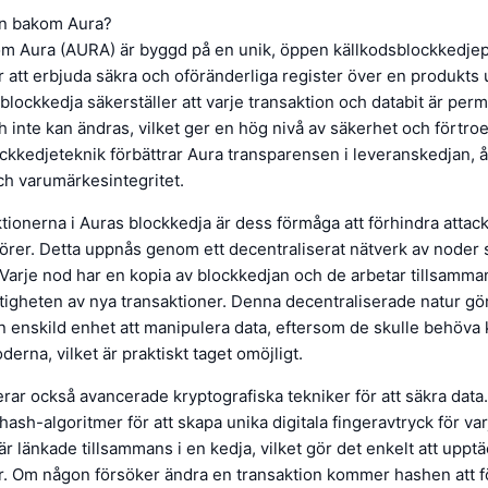
en bakom Aura?
m Aura (AURA) är byggd på en unik, öppen källkodsblockkedje
r att erbjuda säkra och oföränderliga register över en produkts
blockkedja säkerställer att varje transaktion och databit är per
h inte kan ändras, vilket ger en hög nivå av säkerhet och fört
lockkedjeteknik förbättrar Aura transparensen i leveranskedjan, 
ch varumärkesintegritet.
tionerna i Auras blockkedja är dess förmåga att förhindra attack
törer. Detta uppnås genom ett decentraliserat nätverk av noder 
 Varje nod har en kopia av blockkedjan och de arbetar tillsamman
tigheten av nya transaktioner. Denna decentraliserade natur gö
n enskild enhet att manipulera data, eftersom de skulle behöva 
derna, vilket är praktiskt taget omöjligt.
rar också avancerade kryptografiska tekniker för att säkra data.
ash-algoritmer för att skapa unika digitala fingeravtryck för var
r länkade tillsammans i en kedja, vilket gör det enkelt att uppt
r. Om någon försöker ändra en transaktion kommer hashen att f