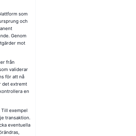
plattform som
 ursprung och
manent
roende. Genom
åtgärder mot
er från
som validerar
s för att nå
r det extremt
kontrollera en
 Till exempel
je transaktion.
äcka eventuella
örändras,