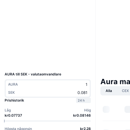
Boost
Webbplats
Website
Sociala medier
Kontrakt
DtR4D9...Rdk9B2
3.5
Betyg (CertiK)
Explorers
solscan.io
Wallets
UCID
31843
AURA till SEK - valutaomvandlare
Aura ma
AURA
Alla
CEX
SEK
Prishistorik
24 h
Låg
Hög
kr0.07737
kr0.08146
Högsta någonsin
kr2.28