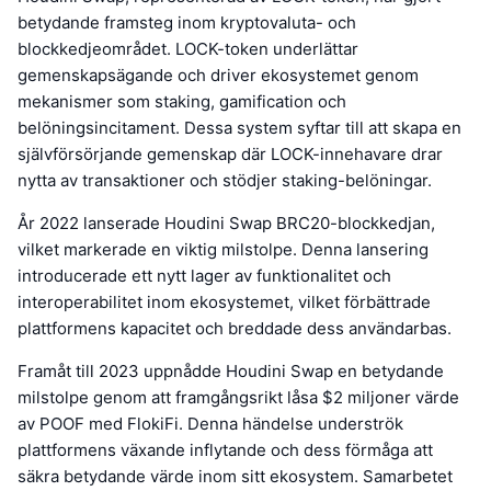
betydande framsteg inom kryptovaluta- och
blockkedjeområdet. LOCK-token underlättar
gemenskapsägande och driver ekosystemet genom
mekanismer som staking, gamification och
belöningsincitament. Dessa system syftar till att skapa en
självförsörjande gemenskap där LOCK-innehavare drar
nytta av transaktioner och stödjer staking-belöningar.
År 2022 lanserade Houdini Swap BRC20-blockkedjan,
vilket markerade en viktig milstolpe. Denna lansering
introducerade ett nytt lager av funktionalitet och
interoperabilitet inom ekosystemet, vilket förbättrade
plattformens kapacitet och breddade dess användarbas.
Framåt till 2023 uppnådde Houdini Swap en betydande
milstolpe genom att framgångsrikt låsa $2 miljoner värde
av POOF med FlokiFi. Denna händelse underströk
plattformens växande inflytande och dess förmåga att
säkra betydande värde inom sitt ekosystem. Samarbetet