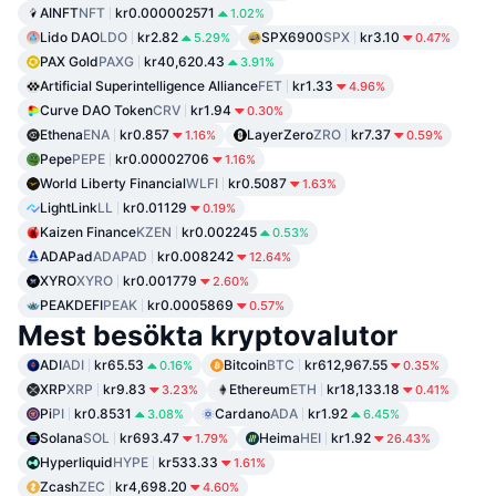
AINFT
NFT
kr0.000002571
1.02%
Lido DAO
LDO
kr2.82
SPX6900
SPX
kr3.10
5.29%
0.47%
PAX Gold
PAXG
kr40,620.43
3.91%
Artificial Superintelligence Alliance
FET
kr1.33
4.96%
Curve DAO Token
CRV
kr1.94
0.30%
Ethena
ENA
kr0.857
LayerZero
ZRO
kr7.37
1.16%
0.59%
Pepe
PEPE
kr0.00002706
1.16%
World Liberty Financial
WLFI
kr0.5087
1.63%
LightLink
LL
kr0.01129
0.19%
Kaizen Finance
KZEN
kr0.002245
0.53%
ADAPad
ADAPAD
kr0.008242
12.64%
XYRO
XYRO
kr0.001779
2.60%
PEAKDEFI
PEAK
kr0.0005869
0.57%
Mest besökta kryptovalutor
ADI
ADI
kr65.53
Bitcoin
BTC
kr612,967.55
0.16%
0.35%
XRP
XRP
kr9.83
Ethereum
ETH
kr18,133.18
3.23%
0.41%
Pi
PI
kr0.8531
Cardano
ADA
kr1.92
3.08%
6.45%
Solana
SOL
kr693.47
Heima
HEI
kr1.92
1.79%
26.43%
Hyperliquid
HYPE
kr533.33
1.61%
Zcash
ZEC
kr4,698.20
4.60%