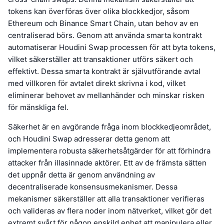
tokens kan överföras över olika blockkedjor, såsom
Ethereum och Binance Smart Chain, utan behov av en
centraliserad börs. Genom att använda smarta kontrakt
automatiserar Houdini Swap processen för att byta tokens,
vilket säkerställer att transaktioner utförs säkert och
effektivt. Dessa smarta kontrakt är självutförande avtal
med villkoren för avtalet direkt skrivna i kod, vilket
eliminerar behovet av mellanhänder och minskar risken
för mänskliga fel.
Säkerhet är en avgörande fråga inom blockkedjeområdet,
och Houdini Swap adresserar detta genom att
implementera robusta säkerhetsåtgärder för att förhindra
attacker från illasinnade aktörer. Ett av de främsta sätten
det uppnår detta är genom användning av
decentraliserade konsensusmekanismer. Dessa
mekanismer säkerställer att alla transaktioner verifieras
och valideras av flera noder inom nätverket, vilket gör det
extremt svårt för någon enskild enhet att manipulera eller