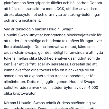
plattformens övergripande tillväxt och hållbarhet. Genom
att hålla och transaktera med LOCK, stödjer användare
direkt ekosystemet och drar nytta av staking-belöningar
och andra incitament.
Vad är teknologin bakom Houdini Swap?
Houdini Swap utnyttjar banbrytande blockkedjeteknik för
att underlätta smidiga och privata tokenöverföringar över
flera blockkedjor. Denna innovativa metod, känd som
cross-chain swaps, gör det möjligt för användare att flytta
tokens mellan olika blockkedjenätverk samtidigt som de
behåller ett valfritt lager av sekretess. Föreställ dig att
kunna överföra dina tokens från en blockkedja till en
annan utan att exponera dina transaktionsdetaljer för
allmänheten. Detta möjliggörs genom Houdini Swaps
sofistikerade ramverk, som stöder byten av över 4 000
olika kryptovalutor.
Kärnan i Houdini Swaps teknik är dess användning av
cross-chain swaps. Denna mekanism säkerställer att