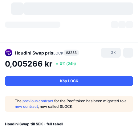
Kryptovalutor
Instrumentpaneler
Kryptovalutor
DexScan
Marknader
Rankningar
Houdini Swap
pris
3K
#3233
LOCK
0,005266 kr
0%
(
24h
)
Signaler
Börser
Kategorier
New
Marknadsöversikt
Trendar
Community
Historiska ögonblicksbilder
Spotmarknad
Centraliserade börser
Köp LOCK
Ny
Feed
API
Tokenupplåsningar
Antal kryptovalutor
Spot
The
previous contract
for the Poof token has been migrated to a
new contract
, now called $LOCK.
Vinnare
Ämnen
Avkastning
Produkter
Bitcoins kassor
Derivat
API
Meme-utforskare
Houdini Swap till SEK - full tabell
Lives
Verkliga tillgångar
BNBs kassor
Produkter
Krypto-API
Decentraliserade börser