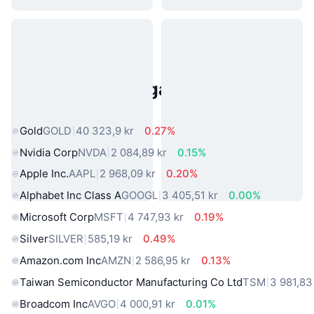
Populära tillgångar från den
verkliga världen
Gold
GOLD
40 323,9 kr
0.27%
Nvidia Corp
NVDA
2 084,89 kr
0.15%
Apple Inc.
AAPL
2 968,09 kr
0.20%
Alphabet Inc Class A
GOOGL
3 405,51 kr
0.00%
Microsoft Corp
MSFT
4 747,93 kr
0.19%
Silver
SILVER
585,19 kr
0.49%
Amazon.com Inc
AMZN
2 586,95 kr
0.13%
Taiwan Semiconductor Manufacturing Co Ltd
TSM
3 981,83
Broadcom Inc
AVGO
4 000,91 kr
0.01%