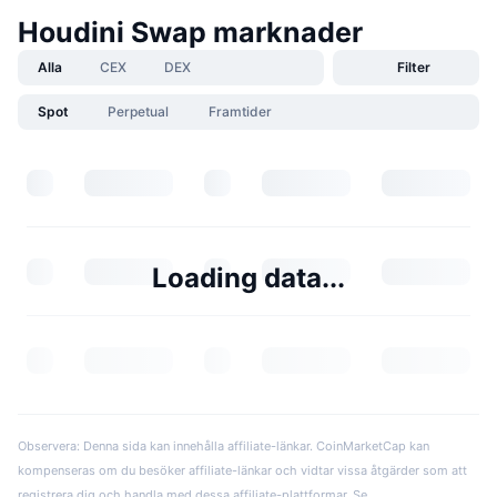
Houdini Swap marknader
Alla
CEX
DEX
Filter
Spot
Perpetual
Framtider
Loading data...
Observera: Denna sida kan innehålla affiliate-länkar. CoinMarketCap kan
kompenseras om du besöker affiliate-länkar och vidtar vissa åtgärder som att
registrera dig och handla med dessa affiliate-plattformar. Se