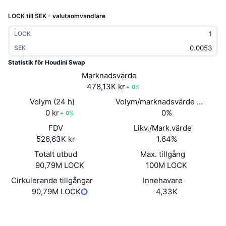
Trendande
Krypto-ETF:er
LOCK till SEK - valutaomvandlare
Skola
CMC MCP
Nytt
Bitcoin ETF:er
LOCK
x402
Nyheter
SEK
Krypto
Ethereum ETF:er
Statistik för Houdini Swap
Akademi
Marknadsvärde
Politik
478,13K kr
0%
Teknisk analys
Analys
Volym (24 h)
Volym/marknadsvärde (24h)
Sport
0 kr
0%
RSI
Videor
0%
FDV
Likv./Mark.värde
Finans
MACD
Ordlista
526,63K kr
1.64%
Teknik
Totalt utbud
Max. tillgång
90,79M LOCK
100M LOCK
Derivat
Kampanjer
Cirkulerande tillgångar
Innehavare
NFT
90,79M LOCK
4,33K
Översikt
Airdrops
Övergripande NFT-statistik
Webbplats
Website
Whitepaper
Likvidationer
Diamantbelöningar
Sociala medier