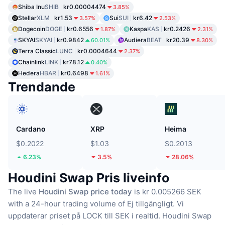
Shiba Inu
SHIB
kr0.00004474
3.85%
Stellar
XLM
kr1.53
Sui
SUI
kr6.42
3.57%
2.53%
Dogecoin
DOGE
kr0.6556
Kaspa
KAS
kr0.2426
1.87%
2.31%
SKYAI
SKYAI
kr0.9842
Audiera
BEAT
kr20.39
60.01%
8.30%
Terra Classic
LUNC
kr0.0004644
2.37%
Chainlink
LINK
kr78.12
0.40%
Hedera
HBAR
kr0.6498
1.61%
Trendande
Cardano
XRP
Heima
$0.2022
$1.03
$0.2013
6.23%
3.5%
28.06%
Houdini Swap Pris liveinfo
The live
Houdini Swap price today
is kr 0.005266 SEK
with a 24-hour trading volume of Ej tillgängligt.
Vi
uppdaterar priset på LOCK till SEK i realtid.
Houdini Swap