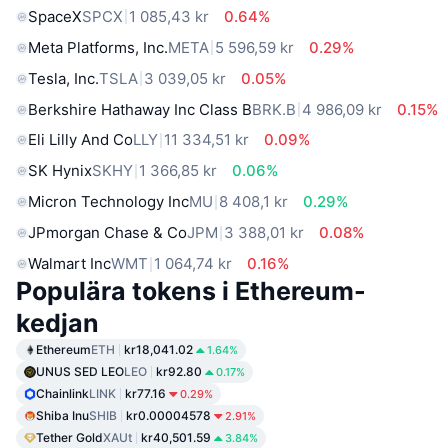
SpaceX
SPCX
1 085,43 kr
0.64%
Meta Platforms, Inc.
META
5 596,59 kr
0.29%
Tesla, Inc.
TSLA
3 039,05 kr
0.05%
Berkshire Hathaway Inc Class B
BRK.B
4 986,09 kr
0.15%
Eli Lilly And Co
LLY
11 334,51 kr
0.09%
SK Hynix
SKHY
1 366,85 kr
0.06%
Micron Technology Inc
MU
8 408,1 kr
0.29%
JPmorgan Chase & Co
JPM
3 388,01 kr
0.08%
Walmart Inc
WMT
1 064,74 kr
0.16%
Populära tokens i Ethereum-
kedjan
Ethereum
ETH
kr18,041.02
1.64%
UNUS SED LEO
LEO
kr92.80
0.17%
Chainlink
LINK
kr77.16
0.29%
Shiba Inu
SHIB
kr0.00004578
2.91%
Tether Gold
XAUt
kr40,501.59
3.84%