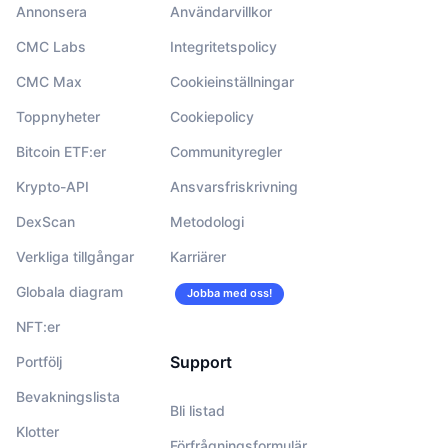
Annonsera
Användarvillkor
CMC Labs
Integritetspolicy
CMC Max
Cookieinställningar
Toppnyheter
Cookiepolicy
Bitcoin ETF:er
Communityregler
Krypto-API
Ansvarsfriskrivning
DexScan
Metodologi
Verkliga tillgångar
Karriärer
Globala diagram
Jobba med oss!
NFT:er
Support
Portfölj
Bevakningslista
Bli listad
Klotter
Förfrågningsformulär