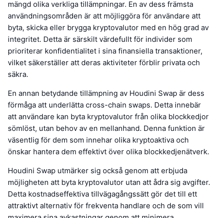
mängd olika verkliga tillämpningar. En av dess främsta
användningsområden är att möjliggöra för användare att
byta, skicka eller brygga kryptovalutor med en hög grad av
integritet. Detta är särskilt värdefullt för individer som
prioriterar konfidentialitet i sina finansiella transaktioner,
vilket säkerställer att deras aktiviteter förblir privata och
säkra.
En annan betydande tillämpning av Houdini Swap är dess
förmåga att underlätta cross-chain swaps. Detta innebär
att användare kan byta kryptovalutor från olika blockkedjor
sömlöst, utan behov av en mellanhand. Denna funktion är
väsentlig för dem som innehar olika kryptoaktiva och
önskar hantera dem effektivt över olika blockkedjenätverk.
Houdini Swap utmärker sig också genom att erbjuda
möjligheten att byta kryptovalutor utan att ådra sig avgifter.
Detta kostnadseffektiva tillvägagångssätt gör det till ett
attraktivt alternativ för frekventa handlare och de som vill
maximera sina avkastningar genom att minimera