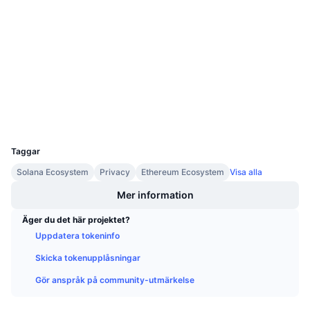
Kommande försäljningar
0x922D...bA0109
Finansieringsräntor
Lär dig och tjäna
Kontrakt
etherscan.io
Explorers
Kalendrar
ICO-kalender
Wallets
UCID
Händelsekalender
23396
Taggar
Solana Ecosystem
Privacy
Ethereum Ecosystem
Visa alla
Mer information
Äger du det här projektet?
Uppdatera tokeninfo
Skicka tokenupplåsningar
Gör anspråk på community-utmärkelse