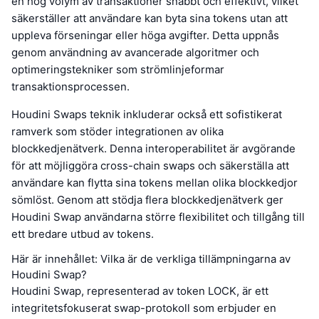
en hög volym av transaktioner snabbt och effektivt, vilket
säkerställer att användare kan byta sina tokens utan att
uppleva förseningar eller höga avgifter. Detta uppnås
genom användning av avancerade algoritmer och
optimeringstekniker som strömlinjeformar
transaktionsprocessen.
Houdini Swaps teknik inkluderar också ett sofistikerat
ramverk som stöder integrationen av olika
blockkedjenätverk. Denna interoperabilitet är avgörande
för att möjliggöra cross-chain swaps och säkerställa att
användare kan flytta sina tokens mellan olika blockkedjor
sömlöst. Genom att stödja flera blockkedjenätverk ger
Houdini Swap användarna större flexibilitet och tillgång till
ett bredare utbud av tokens.
Här är innehållet: Vilka är de verkliga tillämpningarna av
Houdini Swap?
Houdini Swap, representerad av token LOCK, är ett
integritetsfokuserat swap-protokoll som erbjuder en