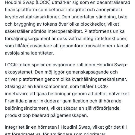
Houdini Swap (LOCK) utmärker sig som en decentraliserad
finansplattform som betonar integritet och anonymitet i
kryptovalutatransaktioner. Den underlättar sändning, byte
och bryggning av tokens över olika blockkedjor, vilket
säkerställer sömlös interoperabilitet. Plattformens unika
försäljningsargument är dess valfria integritetsfunktioner,
som tillåter användare att genomföra transaktioner utan att
avslöja sina identiteter.
LOCK-token spelar en avgörande roll inom Houdini Swap-
ekosystemet. Den möjliggör gemenskapsägande och
driver plattformen genom olika kvarhållningsmekanismer.
Staking är en kärnkomponent, som tillåter LOCK-
innehavare att tjäna belöningar genom att delta i nätverket.
Framtida planer inkluderar gamification och tillhörande
belöningsincitament, vilket skapar en självförsörjande
produktloop baserad på gemenskapen.
Integritet är en hörnsten i Houdini Swap, vilket gör det till
ett föredraget val för användare som prioriterar