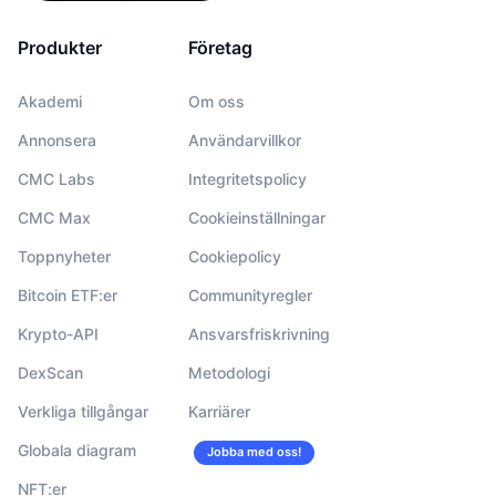
Produkter
Företag
Akademi
Om oss
Annonsera
Användarvillkor
CMC Labs
Integritetspolicy
CMC Max
Cookieinställningar
Toppnyheter
Cookiepolicy
Bitcoin ETF:er
Communityregler
Krypto-API
Ansvarsfriskrivning
DexScan
Metodologi
Verkliga tillgångar
Karriärer
Globala diagram
Jobba med oss!
NFT:er