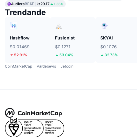
Audiera
BEAT
kr20.17
1.36%
Trendande
Hashflow
Fusionist
SKYAI
$0.01469
$0.1271
$0.1076
52.91%
53.04%
32.73%
CoinMarketCap
Värdebevis
Jetcoin