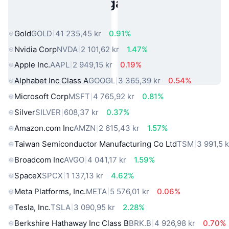
Populära tillgångar från den
verkliga världen
Gold
GOLD
41 235,45 kr
0.91%
Nvidia Corp
NVDA
2 101,62 kr
1.47%
Apple Inc.
AAPL
2 949,15 kr
0.19%
Alphabet Inc Class A
GOOGL
3 365,39 kr
0.54%
Microsoft Corp
MSFT
4 765,92 kr
0.81%
Silver
SILVER
608,37 kr
0.37%
Amazon.com Inc
AMZN
2 615,43 kr
1.57%
Taiwan Semiconductor Manufacturing Co Ltd
TSM
3 991,5 k
Broadcom Inc
AVGO
4 041,17 kr
1.59%
SpaceX
SPCX
1 137,13 kr
4.62%
Meta Platforms, Inc.
META
5 576,01 kr
0.06%
Tesla, Inc.
TSLA
3 090,95 kr
2.28%
Berkshire Hathaway Inc Class B
BRK.B
4 926,98 kr
0.70%