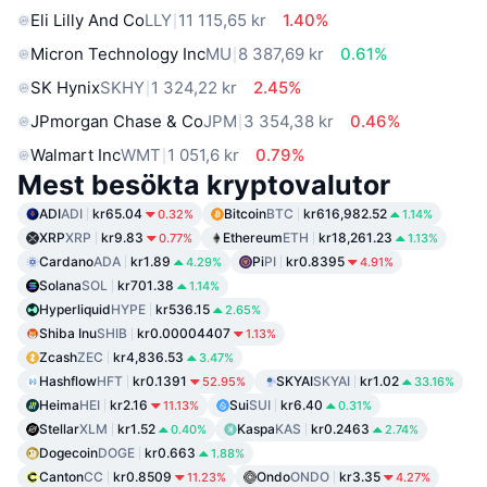
Eli Lilly And Co
LLY
11 115,65 kr
1.40%
Micron Technology Inc
MU
8 387,69 kr
0.61%
SK Hynix
SKHY
1 324,22 kr
2.45%
JPmorgan Chase & Co
JPM
3 354,38 kr
0.46%
Walmart Inc
WMT
1 051,6 kr
0.79%
Mest besökta kryptovalutor
ADI
ADI
kr65.04
Bitcoin
BTC
kr616,982.52
0.32%
1.14%
XRP
XRP
kr9.83
Ethereum
ETH
kr18,261.23
0.77%
1.13%
Cardano
ADA
kr1.89
Pi
PI
kr0.8395
4.29%
4.91%
Solana
SOL
kr701.38
1.14%
Hyperliquid
HYPE
kr536.15
2.65%
Shiba Inu
SHIB
kr0.00004407
1.13%
Zcash
ZEC
kr4,836.53
3.47%
Hashflow
HFT
kr0.1391
SKYAI
SKYAI
kr1.02
52.95%
33.16%
Heima
HEI
kr2.16
Sui
SUI
kr6.40
11.13%
0.31%
Stellar
XLM
kr1.52
Kaspa
KAS
kr0.2463
0.40%
2.74%
Dogecoin
DOGE
kr0.663
1.88%
Canton
CC
kr0.8509
Ondo
ONDO
kr3.35
11.23%
4.27%