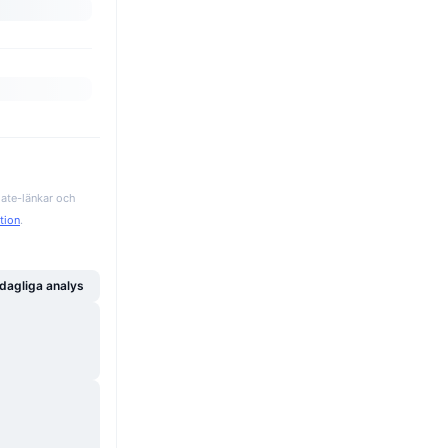
iate-länkar och
ation
.
dagliga analys