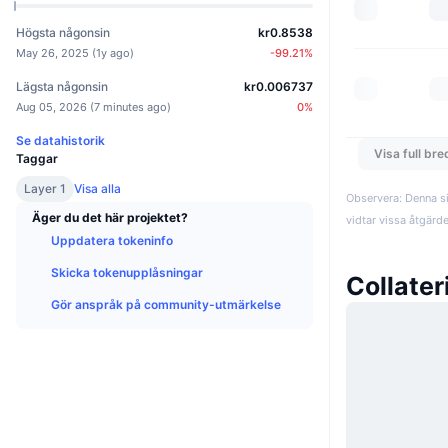
Högsta någonsin
kr0.8538
May 26, 2025
(
1y ago
)
-99.21
%
Lägsta någonsin
kr0.006737
Aug 05, 2026
(
7 minutes ago
)
0
%
Se datahistorik
Visa full br
Taggar
Layer 1
Visa alla
Observera: Denna si
Äger du det här projektet?
vidtar vissa åtgärd
Uppdatera tokeninfo
Skicka tokenupplåsningar
Collate
Gör anspråk på community-utmärkelse