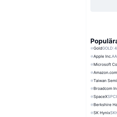
Populära
Gold
GOLD
4
Apple Inc.
AA
Microsoft C
Amazon.com
Taiwan Semi
Broadcom In
SpaceX
SPC
Berkshire Ha
SK Hynix
SK