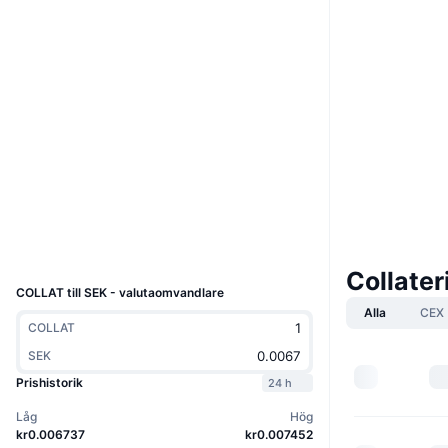
Boost
Webbplats
Website
Whitepaper
Sociala medier
Kontrakt
C7heQq...WYCLTZ
3.1
Betyg (CertiK)
Explorers
solscan.io
Wallets
UCID
35936
Collate
COLLAT till SEK - valutaomvandlare
Alla
CEX
COLLAT
SEK
Prishistorik
24 h
Låg
Hög
kr0.006737
kr0.007452