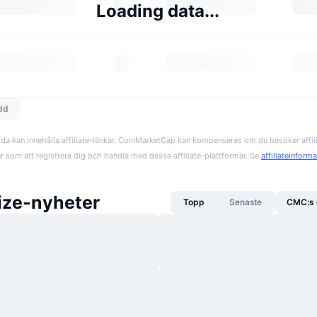
Loading data...
edd
da kan innehålla affiliate-länkar. CoinMarketCap kan kompenseras om du besöker affil
er som att registrera dig och handla med dessa affiliate-plattformar. Se
affiliateinform
rize-nyheter
Topp
Senaste
CMC:s 