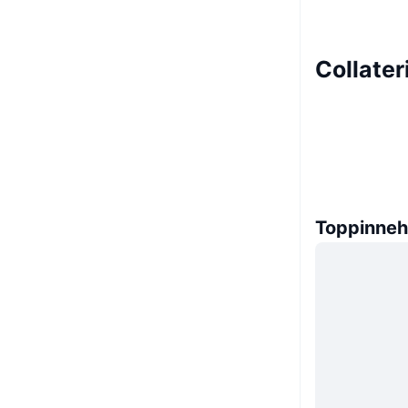
Collater
Toppinneh