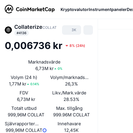
Kryptovalutor
Instrumentpaneler
De
Collaterize
COLLAT
3K
#4136
0,006736 kr
8%
(
24h
)
Marknadsvärde
6,73M kr
0%
Volym (24 h)
Volym/marknadsvärde (24h)
1,77M kr
26,3%
0.14%
FDV
Likv./Mark.värde
6,73M kr
28.53%
Totalt utbud
Max. tillgång
999,96M COLLAT
999.96M COLLAT
Självrapporterat cirkulerande utbud
Innehavare
999,96M COLLAT
12,45K