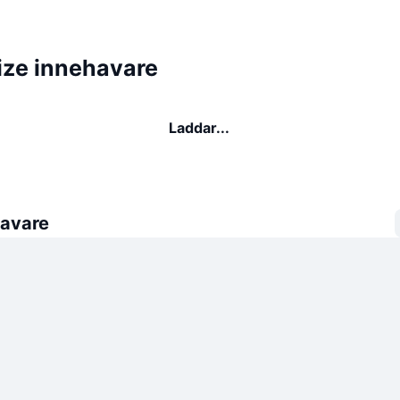
ize innehavare
Laddar...
avare