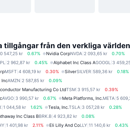
 tillgångar från den verkliga världe
0 547,25 kr
0.67%
Nvidia Corp
NVDA
2 093,65 kr
0.70%
PL
2 962,87 kr
0.45%
Alphabet Inc Class A
GOOGL
3 459,25
orp
MSFT
4 608,19 kr
0.30%
Silver
SILVER
589,36 kr
0.18%
 Inc
AMZN
2 587,85 kr
0.09%
conductor Manufacturing Co Ltd
TSM
3 915,57 kr
0.39%
c
AVGO
3 990,57 kr
0.67%
Meta Platforms, Inc.
META
5 609,
X
1 044,58 kr
1.62%
Tesla, Inc.
TSLA
3 057,28 kr
0.28%
thaway Inc Class B
BRK.B
4 923,82 kr
0.08%
HY
1 401,98 kr
2.11%
Eli Lilly And Co
LLY
11 140,6 kr
0.43%