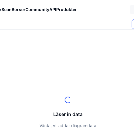
xScan
Börser
Community
API
Produkter
Läser in data
Vänta, vi laddar diagramdata