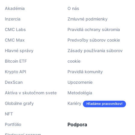
Akadémia
O nás
Inzercia
Zmluvné podmienky
CMC Labs
Pravidlá ochrany súkromia
CMC Max
Predvoľby súborov cookie
Hlavné správy
Zásady používania súborov
Bitcoin ETF
cookie
Krypto API
Pravidlá komunity
DexScan
Upozornenie
Aktíva v skutočnom svete
Metodológia
Globálne grafy
Kariéry
Hľadáme pracovníkov!
NFT
Podpora
Portfólio
Sledovací zoznam