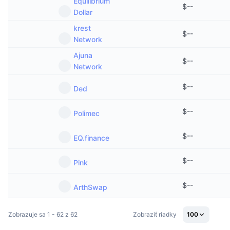
Equilibrium
$
--
Dollar
krest
$
--
Network
Ajuna
$
--
Network
$
--
Ded
$
--
Polimec
$
--
EQ.finance
$
--
Pink
$
--
ArthSwap
Zobrazuje sa 1 - 62 z 62
Zobraziť riadky
100