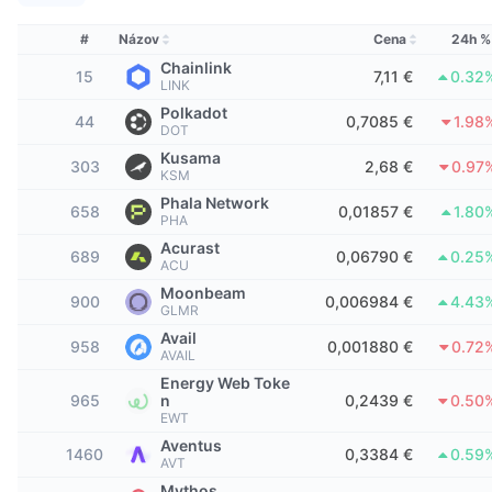
Najlepší obchodníci
Články
Prítoky/odtoky na burzách
DEX API
Prevádzač
Rebríček
Spot
#
Názov
Cena
24h %
Sentiment
Podnik
Newsletter
Chainlink
Indikátory
Trendy
Deriváty
15
7,11 €
0.32
LINK
Polkadot
Cenník
CMC Launch
44
0,7085 €
1.98
Nadchádzajúce
Index strachu a chamtivosti.
DOT
Kusama
303
2,68 €
0.97
Zdroje
CMC Labs
KSM
Nedávno pridané
Index sezóny altcoinov
Phala Network
658
0,01857 €
1.80
PHA
CMC Max
Rastúce a klesajúce
Ukazovatele cyklu trhu
Acurast
Dokumentácia
689
0,06790 €
0.25
ACU
Hlavné správy
Najnavštevovanejšie
Dominancia bitcoinu
Moonbeam
900
Časté otázky
0,006984 €
4.43
GLMR
Telegram Bot
Nálada komunity
CoinMarketCap 20 Index
Avail
958
0,001880 €
0.72
AVAIL
Integrácie AI
Inzercia
Energy Web Toke
Poradie reťazca
CoinMarketCap 100 Index
965
n
0,2439 €
0.50
EWT
Centrum agentov CMC
Aventus
1460
0,3384 €
0.59
Predikčné trhy
Toky ETF
Webové widgety
AVT
Trhovisko zručností
Mythos