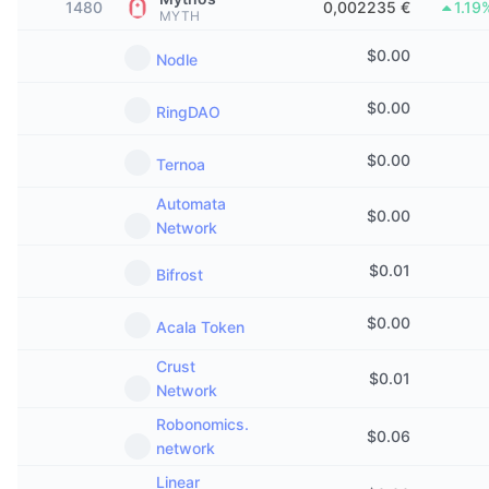
1480
0,002235 €
1.19
MYTH
Trendy
Krypto ETF
Zistite
CMC MCP
$
0.00
Nodle
Nové
Bitcoin ETF
x402
Noviny
$
0.00
RingDAO
Krypto
Ethereum ETF
Akadémia
$
0.00
Ternoa
Politika
Technická analýza
Preskúmať
Automata
$
0.00
Šport
Network
RSI
Videá
$
0.01
Bifrost
Financie
MACD
Glosár
$
0.00
Acala Token
Technológia
Deriváty
Kampane
Crust
$
0.01
Network
NFT
Prehľad
Výsadky
Robonomics.
$
0.06
network
Celkové štatistiky NFT
Likvidácie
Diamantové odmeny
Linear