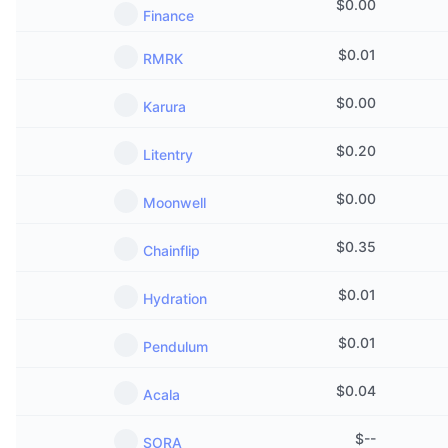
$
0.00
Nadchádzajúce predaje
Finance
Sadzby financovania
Učte sa a zarábajte
$
0.01
RMRK
Kalendáre
$
0.00
Karura
Kalendár ICO
$
0.20
Litentry
Kalendár udalostí
$
0.00
Moonwell
$
0.35
Chainflip
$
0.01
Hydration
$
0.01
Pendulum
$
0.04
Acala
$
--
SORA