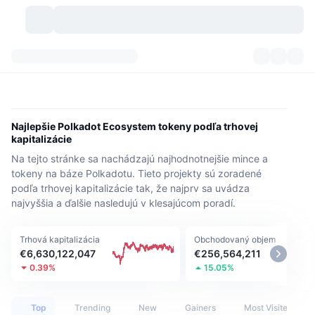
Kryptomeny
Prehľady
Kryptomeny
DexScan
Trhy
Poradie
Najlepšie Polkadot Ecosystem tokeny podľa trhovej
kapitalizácie
Signály
Burzy
Kategórie
New
Prehľad trhu
Na tejto stránke sa nachádzajú najhodnotnejšie mince a
tokeny na báze Polkadotu. Tieto projekty sú zoradené
Trendujúce
Komunita
Historické záznamy
Spotový trh
Centralizované burzy
podľa trhovej kapitalizácie tak, že najprv sa uvádza
najvyššia a ďalšie nasledujú v klesajúcom poradí.
Nový
Informačné kanály
API
Odomknutia tokenov
Počet kryptomien
Spot
Trhová kapitalizácia
Obchodovaný objem
Rastúce
Témy
Výnosy
Produkty
Pokladnice Bitcoin
Deriváty
API
€6,630,122,047
€256,564,211
0.39%
15.05%
Prieskumník mémov
Živé relácie
Aktíva v skutočnom svete
Pokladnice BNB
Produkty
Krypto API
Decentralizované burzy
Top
Trending
New
Gainers
Most Visited