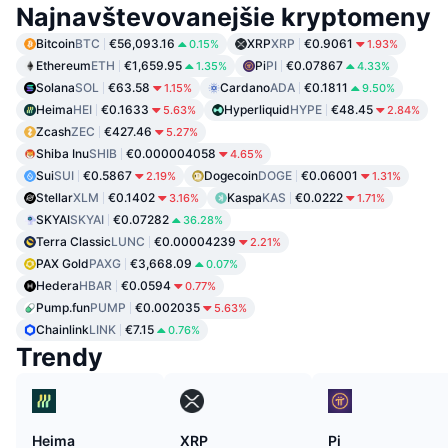
Najnavštevovanejšie kryptomeny
Bitcoin
BTC
€56,093.16
XRP
XRP
€0.9061
0.15%
1.93%
Ethereum
ETH
€1,659.95
Pi
PI
€0.07867
1.35%
4.33%
Solana
SOL
€63.58
Cardano
ADA
€0.1811
1.15%
9.50%
Heima
HEI
€0.1633
Hyperliquid
HYPE
€48.45
5.63%
2.84%
Zcash
ZEC
€427.46
5.27%
Shiba Inu
SHIB
€0.000004058
4.65%
Sui
SUI
€0.5867
Dogecoin
DOGE
€0.06001
2.19%
1.31%
Stellar
XLM
€0.1402
Kaspa
KAS
€0.0222
3.16%
1.71%
SKYAI
SKYAI
€0.07282
36.28%
Terra Classic
LUNC
€0.00004239
2.21%
PAX Gold
PAXG
€3,668.09
0.07%
Hedera
HBAR
€0.0594
0.77%
Pump.fun
PUMP
€0.002035
5.63%
Chainlink
LINK
€7.15
0.76%
Trendy
Heima
XRP
Pi