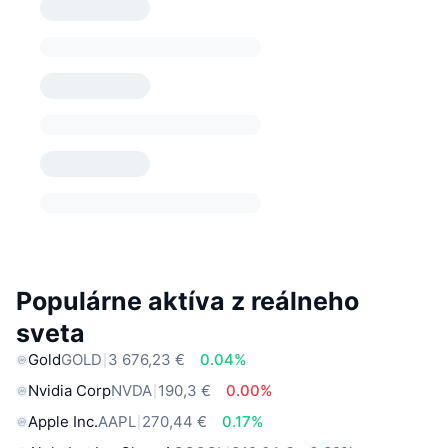
Populárne aktíva z reálneho
sveta
Gold
GOLD
3 676,23 €
0.04%
Nvidia Corp
NVDA
190,3 €
0.00%
Apple Inc.
AAPL
270,44 €
0.17%