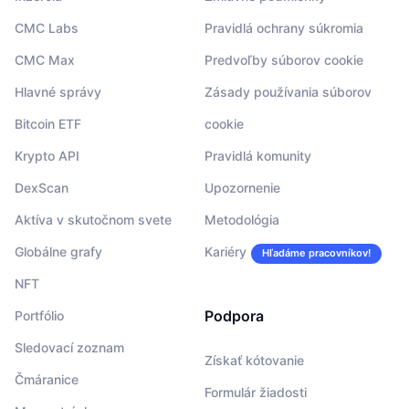
CMC Labs
Pravidlá ochrany súkromia
CMC Max
Predvoľby súborov cookie
Hlavné správy
Zásady používania súborov
Bitcoin ETF
cookie
Krypto API
Pravidlá komunity
DexScan
Upozornenie
Aktíva v skutočnom svete
Metodológia
Globálne grafy
Kariéry
Hľadáme pracovníkov!
NFT
Podpora
Portfólio
Sledovací zoznam
Získať kótovanie
Čmáranice
Formulár žiadosti