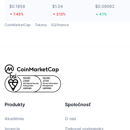
$0.1856
$1.04
$0.09062
7.43%
2.12%
4.1%
CoinMarketCap
Tokeny
EQ.finance
Produkty
Spoločnosť
Akadémia
O nás
Inzercia
Zmluvné podmienky