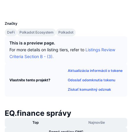
Najlepší obchodníci
Články
Prítoky/odtoky na burzách
DEX API
Prevádzač
Sociálne siete
Rebríček
Spot
UCID
28905
Sentiment
Podnik
Newsletter
Indikátory
Trendy
Deriváty
Značky
Cenník
CMC Launch
DeFi
Polkadot Ecosystem
Polkadot
Nadchádzajúce
Index strachu a chamtivosti.
This is a preview page.
Zdroje
CMC Labs
Nedávno pridané
Index sezóny altcoinov
For more details on listing tiers, refer to
Listings Review
Criteria Section B - (3).
CMC Max
Rastúce a klesajúce
Ukazovatele cyklu trhu
Dokumentácia
Aktualizácia informácií o tokene
Hlavné správy
Najnavštevovanejšie
Dominancia bitcoinu
Odoslať odomknutia tokenu
Vlastníte tento projekt?
Časté otázky
Telegram Bot
Získať komunitný odznak
Nálada komunity
CoinMarketCap 20 Index
Integrácie AI
Inzercia
Poradie reťazca
CoinMarketCap 100 Index
EQ.finance správy
Centrum agentov CMC
Predikčné trhy
Top
Najnovšie
Toky ETF
Webové widgety
Trhovisko zručností
Denná analýza CMC