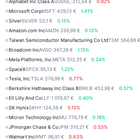
Alphabet Inc Class A
GOOGL
312,04 €
0.82%
Microsoft Corp
MSFT
429,13 €
1.41%
Silver
SILVER
53,1 €
0.15%
Amazon.com Inc
AMZN
236,99 €
0.13%
Taiwan Semiconductor Manufacturing Co Ltd
TSM
364,88 
Broadcom Inc
AVGO
367,28 €
1.15%
Meta Platforms, Inc.
META
512,35 €
0.24%
SpaceX
SPCX
95,13 €
1.22%
Tesla, Inc.
TSLA
276,99 €
0.77%
Berkshire Hathaway Inc Class B
BRK.B
452,98 €
0.57%
Eli Lilly And Co
LLY
1 019,67 €
0.40%
SK Hynix
SKHY
124,36 €
5.15%
Micron Technology Inc
MU
776,79 €
0.18%
JPmorgan Chase & Co
JPM
310,21 €
0.53%
Walmart Inc
WMT
96,91 €
0.63%