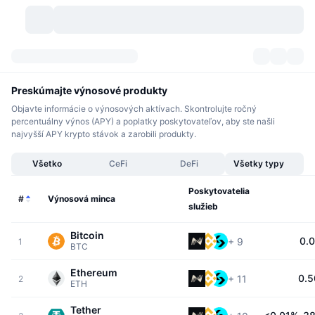
Kryptomeny
Prehľady
Kryptomeny
Preskúmajte výnosové produkty
Objavte informácie o výnosových aktívach. Skontrolujte ročný
DexScan
Trhy
Poradie
percentuálny výnos (APY) a poplatky poskytovateľov, aby ste našli
najvyšší APY krypto stávok a zarobili produkty.
Signály
Burzy
Kategórie
New
Prehľad trhu
Všetko
CeFi
DeFi
Všetky typy
Trendujúce
Komunita
Historické záznamy
Spotový trh
Centralizované burzy
Poskytovatelia
#
Výnosová minca
služieb
Nový
Informačné kanály
API
Odomknutia tokenov
Počet kryptomien
Spot
Bitcoin
0.
+
9
1
BTC
Rastúce
Témy
Výnosy
Produkty
Pokladnice Bitcoin
Deriváty
API
Ethereum
0.
+
11
2
Prieskumník mémov
Živé relácie
Aktíva v skutočnom svete
ETH
Pokladnice BNB
Produkty
Krypto API
Decentralizované burzy
Tether