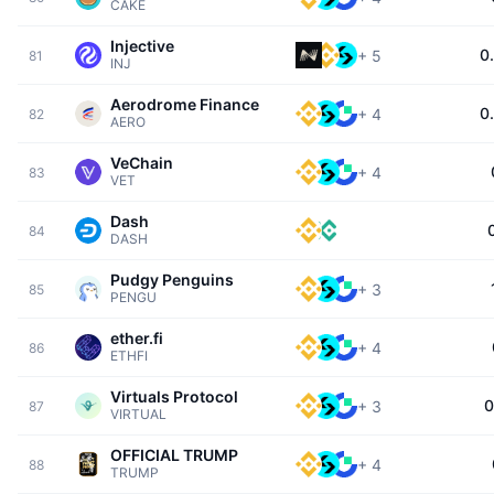
CAKE
Injective
0
+
5
81
INJ
Aerodrome Finance
0
+
4
82
AERO
VeChain
+
4
83
VET
Dash
84
DASH
Pudgy Penguins
+
3
85
PENGU
ether.fi
+
4
86
ETHFI
Virtuals Protocol
0
+
3
87
VIRTUAL
OFFICIAL TRUMP
+
4
88
TRUMP