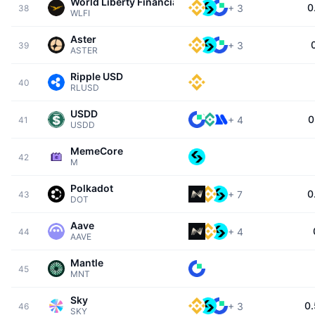
World Liberty Financial
0
+
3
38
WLFI
Aster
+
3
39
ASTER
Ripple USD
40
RLUSD
USDD
0
+
4
41
USDD
MemeCore
42
M
Polkadot
0
+
7
43
DOT
Aave
+
4
44
AAVE
Mantle
45
MNT
Sky
0
+
3
46
SKY