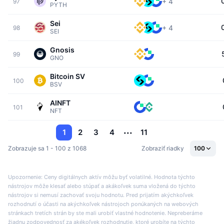
+
4
97
PYTH
Sei
+
4
98
SEI
Gnosis
99
GNO
Bitcoin SV
100
BSV
AINFT
101
NFT
1
2
3
4
11
Zobrazuje sa 1 - 100 z 1068
Zobraziť riadky
100
Upozornenie: Ceny digitálnych aktív môžu byť volatilné. Hodnota týchto
nástrojov môže klesať alebo stúpať a akákoľvek suma vložená do týchto
nástrojov si nemusí zachovať svoju hodnotu. Pred prijatím akýchkoľvek
rozhodnutí o účasti na akýchkoľvek nástrojoch ponúkaných na webových
stránkach tretích strán by ste mali urobiť vlastné hodnotenie. Nepreberáme
žiadnu zodpovednosť za akékoľvek rozhodnutie, ktoré urobíte na týchto