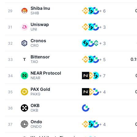
Shiba Inu
+
6
29
SHIB
Uniswap
+
3
31
UNI
Cronos
+
3
32
CRO
Bittensor
0.
+
5
33
TAO
NEAR Protocol
+
7
34
NEAR
PAX Gold
+
4
35
PAXG
OKB
36
OKB
Ondo
+
4
37
ONDO