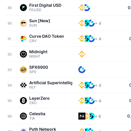
First Digital USD
0
89
FDUSD
Sun [New]
+
4
90
SUN
Curve DAO Token
+
4
91
CRV
Midnight
92
NIGHT
SPX6900
93
SPX
Artificial Superintelligence Alliance
+
4
94
FET
LayerZero
+
4
95
ZRO
Celestia
0
+
6
96
TIA
Pyth Network