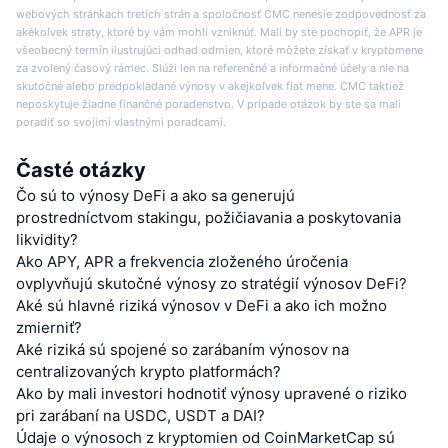
webových stránkach tretích strán a spoločnosť CMC nenesie zodpovednosť za
akékoľvek straty, ktoré by vám mohli vzniknúť. Mali by ste pochopiť, že APR je
všeobecný termín ilustrujúci odhad odmien, ktoré môžete získať v kryptomene
za zvolený časový rámec. Slúži len na referenčné a informačné účely a nie na
skutočné alebo predpokladané výnosy v akejkoľvek fiat mene. CMC taktiež
neposkytuje žiadne finančné poradenstvo. V prípade otázok by ste sa mali
poradiť so svojimi vlastnými poradcami.
Časté otázky
Čo sú to výnosy DeFi a ako sa generujú
prostredníctvom stakingu, požičiavania a poskytovania
likvidity?
Ako APY, APR a frekvencia zloženého úročenia
ovplyvňujú skutočné výnosy zo stratégií výnosov DeFi?
Aké sú hlavné riziká výnosov v DeFi a ako ich možno
zmierniť?
Aké riziká sú spojené so zarábaním výnosov na
centralizovaných krypto platformách?
Ako by mali investori hodnotiť výnosy upravené o riziko
pri zarábaní na USDC, USDT a DAI?
Údaje o výnosoch z kryptomien od CoinMarketCap sú