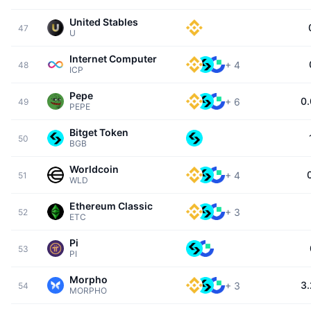
United Stables
47
U
Internet Computer
+
4
48
ICP
Pepe
0
+
6
49
PEPE
Bitget Token
50
BGB
Worldcoin
+
4
51
WLD
Ethereum Classic
+
3
52
ETC
Pi
53
PI
Morpho
3
+
3
54
MORPHO