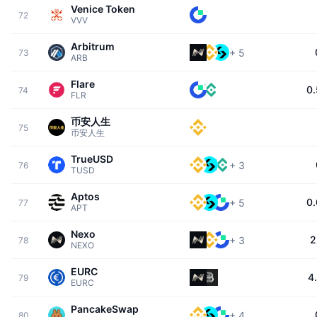
Venice Token
72
VVV
Arbitrum
+
5
73
ARB
Flare
0
74
FLR
币安人生
75
币安人生
TrueUSD
+
3
76
TUSD
Aptos
0
+
5
77
APT
Nexo
2
+
3
78
NEXO
EURC
4
79
EURC
PancakeSwap
+
4
80