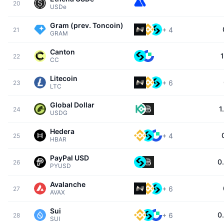
20
Nadchádzajúce predaje
USDe
Sadzby financovania
Učte sa a zarábajte
Gram (prev. Toncoin)
+
4
21
GRAM
Kalendáre
Canton
22
CC
Kalendár ICO
Litecoin
+
6
23
LTC
Kalendár udalostí
Global Dollar
1
24
USDG
Hedera
+
4
25
HBAR
PayPal USD
0
26
PYUSD
Avalanche
+
6
27
AVAX
Sui
0
+
6
28
SUI