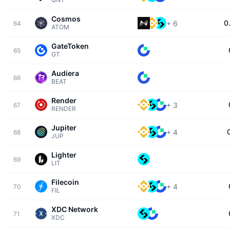
Cosmos
0
+
6
64
ATOM
GateToken
65
GT
Audiera
66
BEAT
Render
+
3
67
RENDER
Jupiter
+
4
68
JUP
Lighter
69
LIT
Filecoin
+
4
70
FIL
XDC Network
71
XDC