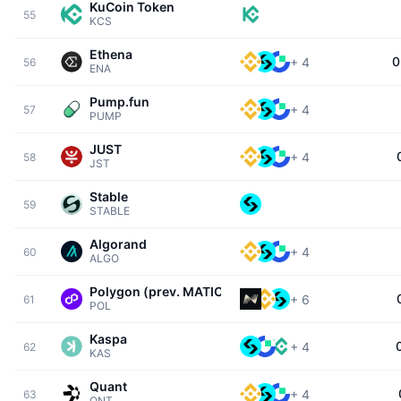
KuCoin Token
55
KCS
Ethena
0
+
4
56
ENA
Pump.fun
+
4
57
PUMP
JUST
+
4
58
JST
Stable
59
STABLE
Algorand
+
4
60
ALGO
Polygon (prev. MATIC)
+
6
61
POL
Kaspa
+
4
62
KAS
Quant
+
4
63
QNT