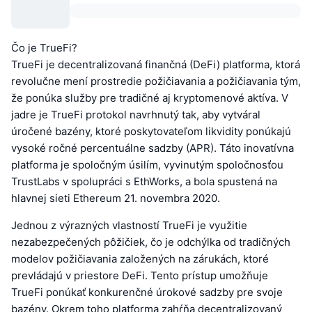
Čo je TrueFi?
TrueFi je decentralizovaná finančná (DeFi) platforma, ktorá
revolučne mení prostredie požičiavania a požičiavania tým,
že ponúka služby pre tradičné aj kryptomenové aktíva. V
jadre je TrueFi protokol navrhnutý tak, aby vytváral
úročené bazény, ktoré poskytovateľom likvidity ponúkajú
vysoké ročné percentuálne sadzby (APR). Táto inovatívna
platforma je spoločným úsilím, vyvinutým spoločnosťou
TrustLabs v spolupráci s EthWorks, a bola spustená na
hlavnej sieti Ethereum 21. novembra 2020.
Jednou z výrazných vlastností TrueFi je využitie
nezabezpečených pôžičiek, čo je odchýlka od tradičných
modelov požičiavania založených na zárukách, ktoré
prevládajú v priestore DeFi. Tento prístup umožňuje
TrueFi ponúkať konkurenčné úrokové sadzby pre svoje
bazény. Okrem toho platforma zahŕňa decentralizovaný