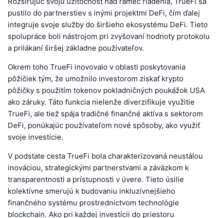
Rozširujúc svoju užitočnosť nad rámec riadenia, TrueFi sa
pustilo do partnerstiev s inými projektmi DeFi, čím ďalej
integruje svoje služby do širšieho ekosystému DeFi. Tieto
spolupráce boli nástrojom pri zvyšovaní hodnoty protokolu
a prilákaní širšej základne používateľov.
Okrem toho TrueFi inovovalo v oblasti poskytovania
pôžičiek tým, že umožnilo investorom získať krypto
pôžičky s použitím tokenov pokladničných poukážok USA
ako záruky. Táto funkcia nielenže diverzifikuje využitie
TrueFi, ale tiež spája tradičné finančné aktíva s sektorom
DeFi, ponúkajúc používateľom nové spôsoby, ako využiť
svoje investície.
V podstate cesta TrueFi bola charakterizovaná neustálou
inováciou, strategickými partnerstvami a záväzkom k
transparentnosti a prístupnosti v úvere. Tieto úsilie
kolektívne smerujú k budovaniu inkluzívnejšieho
finančného systému prostredníctvom technológie
blockchain. Ako pri každej investícii do priestoru