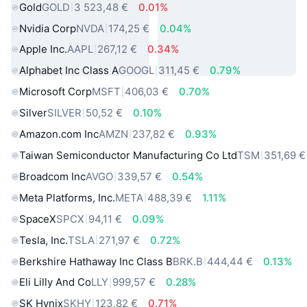
Gold
GOLD
3 523,48 €
0.01%
Nvidia Corp
NVDA
174,25 €
0.04%
Apple Inc.
AAPL
267,12 €
0.34%
Alphabet Inc Class A
GOOGL
311,45 €
0.79%
Microsoft Corp
MSFT
406,03 €
0.70%
Silver
SILVER
50,52 €
0.10%
Amazon.com Inc
AMZN
237,82 €
0.93%
Taiwan Semiconductor Manufacturing Co Ltd
TSM
351,69 €
Broadcom Inc
AVGO
339,57 €
0.54%
Meta Platforms, Inc.
META
488,39 €
1.11%
SpaceX
SPCX
94,11 €
0.09%
Tesla, Inc.
TSLA
271,97 €
0.72%
Berkshire Hathaway Inc Class B
BRK.B
444,44 €
0.13%
Eli Lilly And Co
LLY
999,57 €
0.28%
SK Hynix
SKHY
123,82 €
0.71%