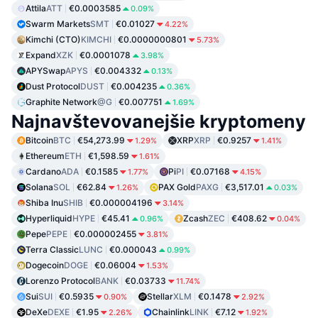
Attila
ATT
€0.0003585
0.09%
Swarm Markets
SMT
€0.01027
4.22%
Kimchi (CTO)
KIMCHI
€0.0000000801
5.73%
Expand
XZK
€0.0001078
3.98%
APYSwap
APYS
€0.004332
0.13%
Dust Protocol
DUST
€0.004235
0.36%
Graphite Network
@G
€0.007751
1.69%
Najnavštevovanejšie kryptomeny
Bitcoin
BTC
€54,273.99
XRP
XRP
€0.9257
1.29%
1.41%
Ethereum
ETH
€1,598.59
1.61%
Cardano
ADA
€0.1585
Pi
PI
€0.07168
1.77%
4.15%
Solana
SOL
€62.84
PAX Gold
PAXG
€3,517.01
1.26%
0.03%
Shiba Inu
SHIB
€0.000004196
3.14%
Hyperliquid
HYPE
€45.41
Zcash
ZEC
€408.62
0.96%
0.04%
Pepe
PEPE
€0.000002455
3.81%
Terra Classic
LUNC
€0.000043
0.99%
Dogecoin
DOGE
€0.06004
1.53%
Lorenzo Protocol
BANK
€0.03733
11.74%
Sui
SUI
€0.5935
Stellar
XLM
€0.1478
0.90%
2.92%
DeXe
DEXE
€1.95
Chainlink
LINK
€7.12
2.26%
1.92%