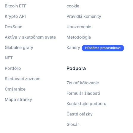
Bitcoin ETF
cookie
Krypto API
Pravidlá komunity
DexScan
Upozornenie
Aktíva v skutočnom svete
Metodológia
Globálne grafy
Kariéry
Hľadáme pracovníkov!
NFT
Podpora
Portfólio
Sledovací zoznam
Získať kótovanie
Čmáranice
Formulár žiadosti
Mapa stránky
Kontaktujte podporu
Časté otázky
Glosár