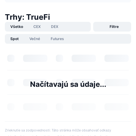
Trhy: TrueFi
Všetko
CEX
DEX
Filtre
Spot
Večné
Futures
Načítavajú sa údaje...
Zrieknutie sa zodpovednosti: Táto stránka môže obsahovať odkazy