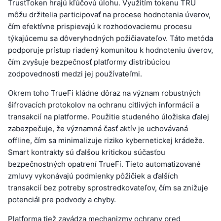
TrustToken hrajú kľúčovú úlohu. Využitím tokenu TRU
môžu držitelia participovať na procese hodnotenia úverov,
čím efektívne prispievajú k rozhodovaciemu procesu
týkajúcemu sa dôveryhodných požičiavateľov. Táto metóda
podporuje prístup riadený komunitou k hodnoteniu úverov,
čím zvyšuje bezpečnosť platformy distribúciou
zodpovednosti medzi jej používateľmi.
Okrem toho TrueFi kládne dôraz na význam robustných
šifrovacích protokolov na ochranu citlivých informácií a
transakcií na platforme. Použitie studeného úložiska ďalej
zabezpečuje, že významná časť aktív je uchovávaná
offline, čím sa minimalizuje riziko kybernetickej krádeže.
Smart kontrakty sú ďalšou kritickou súčasťou
bezpečnostných opatrení TrueFi. Tieto automatizované
zmluvy vykonávajú podmienky pôžičiek a ďalších
transakcií bez potreby sprostredkovateľov, čím sa znižuje
potenciál pre podvody a chyby.
Platforma tiež zavádza mechanizmy ochrany pred