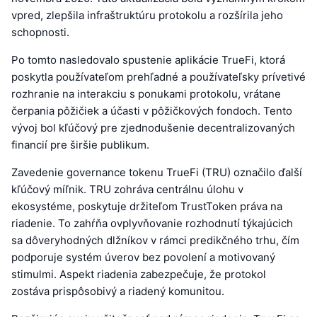
vpred, zlepšila infraštruktúru protokolu a rozšírila jeho
schopnosti.
Po tomto nasledovalo spustenie aplikácie TrueFi, ktorá
poskytla používateľom prehľadné a používateľsky prívetivé
rozhranie na interakciu s ponukami protokolu, vrátane
čerpania pôžičiek a účasti v pôžičkových fondoch. Tento
vývoj bol kľúčový pre zjednodušenie decentralizovaných
financií pre širšie publikum.
Zavedenie governance tokenu TrueFi (TRU) označilo ďalší
kľúčový míľnik. TRU zohráva centrálnu úlohu v
ekosystéme, poskytuje držiteľom TrustToken práva na
riadenie. To zahŕňa ovplyvňovanie rozhodnutí týkajúcich
sa dôveryhodných dlžníkov v rámci predikčného trhu, čím
podporuje systém úverov bez povolení a motivovaný
stimulmi. Aspekt riadenia zabezpečuje, že protokol
zostáva prispôsobivý a riadený komunitou.