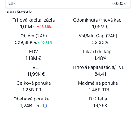
EUR
Trendy
Krypto ETF
Zistite
CMC MCP
TrueFi štatistík
Trhová kapitalizácia
Nové
Odomknutá trhová kap.
Bitcoin ETF
x402
Noviny
1,01M €
1,05M €
13.86%
Krypto
Ethereum ETF
Objem (24h)
Vol/Mkt Cap (24h)
Akadémia
529,88K €
52,33%
16.79%
Politika
FDV
Likv./Trh. kap.
Technická analýza
Preskúmať
1,18M €
1.48%
Šport
TVL
Trhová kapitalizácia/TVL
RSI
Videá
11,99K €
84,41
Financie
MACD
Celková ponuka
Maximálna ponuka
Glosár
1,25B TRU
1.45B TRU
Technológia
Obehová ponuka
Držitelia
Deriváty
Kampane
1,24B TRU
16,26K
NFT
Prehľad
Výsadky
Website
Web
Celkové štatistiky NFT
Likvidácie
Diamantové odmeny