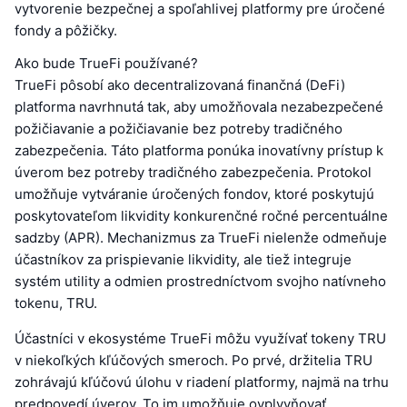
vytvorenie bezpečnej a spoľahlivej platformy pre úročené
fondy a pôžičky.
Ako bude TrueFi používané?
TrueFi pôsobí ako decentralizovaná finančná (DeFi)
platforma navrhnutá tak, aby umožňovala nezabezpečené
požičiavanie a požičiavanie bez potreby tradičného
zabezpečenia. Táto platforma ponúka inovatívny prístup k
úverom bez potreby tradičného zabezpečenia. Protokol
umožňuje vytváranie úročených fondov, ktoré poskytujú
poskytovateľom likvidity konkurenčné ročné percentuálne
sadzby (APR). Mechanizmus za TrueFi nielenže odmeňuje
účastníkov za prispievanie likvidity, ale tiež integruje
systém utility a odmien prostredníctvom svojho natívneho
tokenu, TRU.
Účastníci v ekosystéme TrueFi môžu využívať tokeny TRU
v niekoľkých kľúčových smeroch. Po prvé, držitelia TRU
zohrávajú kľúčovú úlohu v riadení platformy, najmä na trhu
predpovedí úverov. To im umožňuje ovplyvňovať