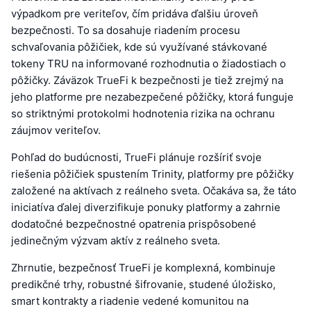
výpadkom pre veriteľov, čím pridáva ďalšiu úroveň
bezpečnosti. To sa dosahuje riadením procesu
schvaľovania pôžičiek, kde sú využívané stávkované
tokeny TRU na informované rozhodnutia o žiadostiach o
pôžičky. Záväzok TrueFi k bezpečnosti je tiež zrejmý na
jeho platforme pre nezabezpečené pôžičky, ktorá funguje
so striktnými protokolmi hodnotenia rizika na ochranu
záujmov veriteľov.
Pohľad do budúcnosti, TrueFi plánuje rozšíriť svoje
riešenia pôžičiek spustením Trinity, platformy pre pôžičky
založené na aktívach z reálneho sveta. Očakáva sa, že táto
iniciatíva ďalej diverzifikuje ponuky platformy a zahrnie
dodatočné bezpečnostné opatrenia prispôsobené
jedinečným výzvam aktív z reálneho sveta.
Zhrnutie, bezpečnosť TrueFi je komplexná, kombinuje
predikčné trhy, robustné šifrovanie, studené úložisko,
smart kontrakty a riadenie vedené komunitou na