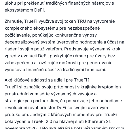
úlohu pri preklenutí tradičných finančných nástrojov s
ekosystémom DeFi.
Zhrnutie, TrueFi využíva svoj token TRU na vytvorenie
komplexného ekosystému pre nezabezpečené
požičiavanie, ponúkajúc konkurenčné výnosy,
decentralizovaný systém úverového hodnotenia a účasť na
riadení svojim používateľom. Predstavuje významný krok
vpred v evolúcii DeFi, poskytujúc rámec pre úvery bez
zabezpečenia a rozširujúc možnosti pre generovanie
výnosov a finančnú účasť za tradičnými hranicami.
Aké kľúčové udalosti sa udiali pre TrueFi?
TrueFi si označilo svoju prítomnosť v krajinke kryptomien
prostredníctvom série významných vývojov a
strategických partnerstiev, čo potvrdzuje jeho odhodlanie
revolucionizovať priestor DeFi so svojím úverovým
protokolom. Jedným z kľúčových momentov pre TrueFi
bola vydanie TrueFi 2.0 na hlavnej sieti Ethereum 21.
novembra 2020. Táto aktualizácia bola významným krokom