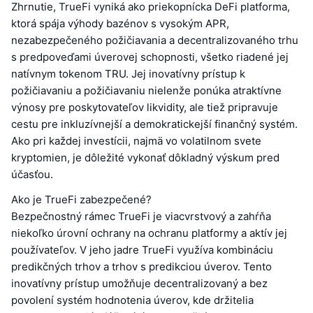
Zhrnutie, TrueFi vyniká ako priekopnícka DeFi platforma,
ktorá spája výhody bazénov s vysokým APR,
nezabezpečeného požičiavania a decentralizovaného trhu
s predpoveďami úverovej schopnosti, všetko riadené jej
natívnym tokenom TRU. Jej inovatívny prístup k
požičiavaniu a požičiavaniu nielenže ponúka atraktívne
výnosy pre poskytovateľov likvidity, ale tiež pripravuje
cestu pre inkluzívnejší a demokratickejší finančný systém.
Ako pri každej investícii, najmä vo volatilnom svete
kryptomien, je dôležité vykonať dôkladný výskum pred
účasťou.
Ako je TrueFi zabezpečené?
Bezpečnostný rámec TrueFi je viacvrstvový a zahŕňa
niekoľko úrovní ochrany na ochranu platformy a aktív jej
používateľov. V jeho jadre TrueFi využíva kombináciu
predikčných trhov a trhov s predikciou úverov. Tento
inovatívny prístup umožňuje decentralizovaný a bez
povolení systém hodnotenia úverov, kde držitelia