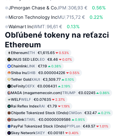
JPmorgan Chase & Co
JPM
306,93 €
0.56%
Micron Technology Inc
MU
715,72 €
0.22%
Walmart Inc
WMT
96,61 €
0.13%
Obľúbené tokeny na reťazci
Ethereum
Ethereum
ETH
€1,615.65
0.53%
UNUS SED LEO
LEO
€8.46
0.07%
Chainlink
LINK
€7.19
0.38%
Shiba Inu
SHIB
€0.000004226
0.55%
Tether Gold
XAUt
€3,509.77
0.10%
DeFinity
DEFX
€0.006431
2.19%
MAGA (magamemecoin.com)
TRUMP
€0.02245
0.86%
WELF
WELF
€0.07635
2.37%
Rai Reflex Index
RAI
€1.79
1.19%
Chipotle Tokenized Stock (Ondo)
CMGon
€32.47
0.21%
Starlink
STARL
€0.00000009586
0.95%
PayPal Tokenized Stock (Ondo)
PYPLon
€49.57
1.01%
Skey Network
SKEY
€0.00181
0.40%