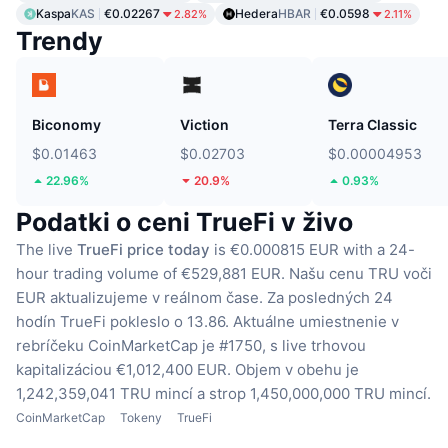
Kaspa
KAS
€0.02267
Hedera
HBAR
€0.0598
2.82%
2.11%
Trendy
Biconomy
Viction
Terra Classic
$0.01463
$0.02703
$0.00004953
22.96%
20.9%
0.93%
Podatki o ceni TrueFi v živo
The live
TrueFi price today
is €0.000815 EUR with a 24-
hour trading volume of €529,881 EUR.
Našu cenu TRU voči
EUR aktualizujeme v reálnom čase.
Za posledných 24
hodín TrueFi pokleslo o 13.86.
Aktuálne umiestnenie v
rebríčeku CoinMarketCap je #1750, s live trhovou
kapitalizáciou €1,012,400 EUR.
Objem v obehu je
1,242,359,041 TRU mincí
a strop 1,450,000,000 TRU mincí.
CoinMarketCap
Tokeny
TrueFi