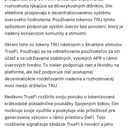
rozhodnutia týkajúce sa dôveryhodných dlžníkov, čím
efektívne prispievajú k decentralizovanému systému
úverového hodnotenia. Používanie tokenov TRU týmto
spôsobom podporuje systém úverov bez povolení, ktorý je
riadený konsenzom komunity a stimulmi.
Okrem toho sú tokeny TRU nástrojom v štruktúre stimulov
TrueFi. Používajú sa na odmeňovanie používateľov za ich
účasť a za udržiavanie stabilných, vysokých APR v rámci
úverových fondov. To nielen podporuje rast a likviditu na
platforme, ale tiež podporuje cieľ postupnej
decentralizácie rozdeľovaním riadenia a rozhodovacej
moci medzi držiteľov TRU.
Nedávno TrueFi rozšírilo svoju ponuku o tokenizované
krátkodobé pokladničné poukážky Spojených štátov, čím
rozširuje svoje využitie a poskytuje viac príležitostí pre
generovanie výnosov v rámci priestoru DeFi. Toto
rozšírenie signalizuje záväzok TrueFi k inovácii a jeho