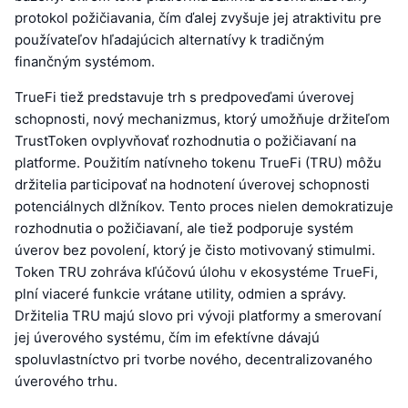
protokol požičiavania, čím ďalej zvyšuje jej atraktivitu pre
používateľov hľadajúcich alternatívy k tradičným
finančným systémom.
TrueFi tiež predstavuje trh s predpoveďami úverovej
schopnosti, nový mechanizmus, ktorý umožňuje držiteľom
TrustToken ovplyvňovať rozhodnutia o požičiavaní na
platforme. Použitím natívneho tokenu TrueFi (TRU) môžu
držitelia participovať na hodnotení úverovej schopnosti
potenciálnych dlžníkov. Tento proces nielen demokratizuje
rozhodnutia o požičiavaní, ale tiež podporuje systém
úverov bez povolení, ktorý je čisto motivovaný stimulmi.
Token TRU zohráva kľúčovú úlohu v ekosystéme TrueFi,
plní viaceré funkcie vrátane utility, odmien a správy.
Držitelia TRU majú slovo pri vývoji platformy a smerovaní
jej úverového systému, čím im efektívne dávajú
spoluvlastníctvo pri tvorbe nového, decentralizovaného
úverového trhu.