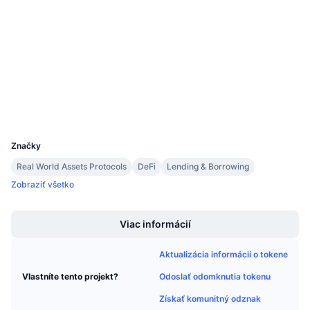
Sociálne siete
Nadchádzajúce predaje
Sadzby financovania
Učte sa a zarábajte
Kontraktné
0x4c19...543784
3.6
Hodnotenie (CertiK)
Kalendáre
etherscan.io
Prieskumníci
Kalendár ICO
Peňaženky
UCID
7725
Kalendár udalostí
Značky
Real World Assets Protocols
DeFi
Lending & Borrowing
Zobraziť všetko
Boost
Viac informácií
Aktualizácia informácií o tokene
Odoslať odomknutia tokenu
Vlastníte tento projekt?
Získať komunitný odznak