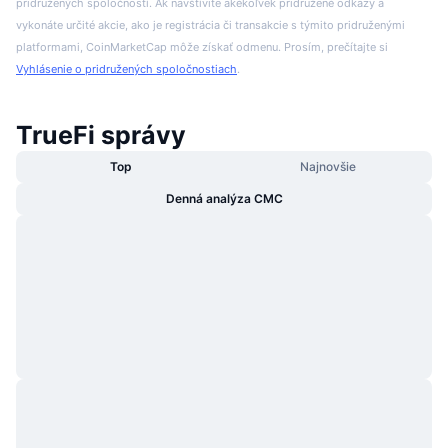
pridružených spoločností. Ak navštívite akékoľvek pridružené odkazy a
vykonáte určité akcie, ako je registrácia či transakcie s týmito pridruženými
platformami, CoinMarketCap môže získať odmenu. Prosím, prečítajte si
Vyhlásenie o pridružených spoločnostiach
.
TrueFi správy
Top
Najnovšie
Denná analýza CMC