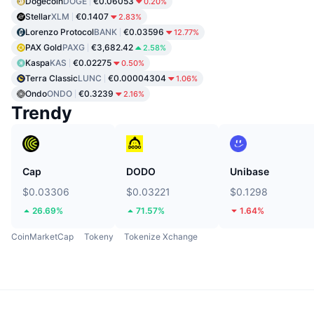
Dogecoin
DOGE
€0.06053
0.20%
Stellar
XLM
€0.1407
2.83%
Lorenzo Protocol
BANK
€0.03596
12.77%
PAX Gold
PAXG
€3,682.42
2.58%
Kaspa
KAS
€0.02275
0.50%
Terra Classic
LUNC
€0.00004304
1.06%
Ondo
ONDO
€0.3239
2.16%
Trendy
Cap
DODO
Unibase
$0.03306
$0.03221
$0.1298
26.69%
71.57%
1.64%
CoinMarketCap
Tokeny
Tokenize Xchange