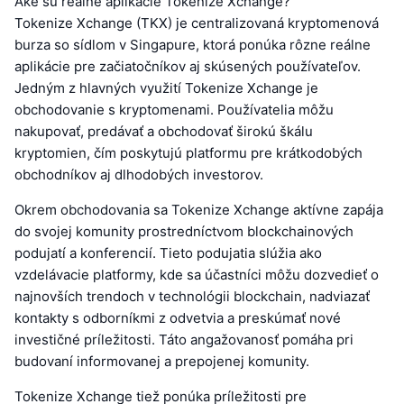
Aké sú reálne aplikácie Tokenize Xchange?
Tokenize Xchange (TKX) je centralizovaná kryptomenová
burza so sídlom v Singapure, ktorá ponúka rôzne reálne
aplikácie pre začiatočníkov aj skúsených používateľov.
Jedným z hlavných využití Tokenize Xchange je
obchodovanie s kryptomenami. Používatelia môžu
nakupovať, predávať a obchodovať širokú škálu
kryptomien, čím poskytujú platformu pre krátkodobých
obchodníkov aj dlhodobých investorov.
Okrem obchodovania sa Tokenize Xchange aktívne zapája
do svojej komunity prostredníctvom blockchainových
podujatí a konferencií. Tieto podujatia slúžia ako
vzdelávacie platformy, kde sa účastníci môžu dozvedieť o
najnovších trendoch v technológii blockchain, nadviazať
kontakty s odborníkmi z odvetvia a preskúmať nové
investičné príležitosti. Táto angažovanosť pomáha pri
budovaní informovanej a prepojenej komunity.
Tokenize Xchange tiež ponúka príležitosti pre