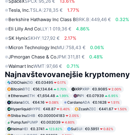
SpaceX
SPCX
95,26 €
13.61%
Tesla, Inc.
TSLA
278,35 €
1.77%
Berkshire Hathaway Inc Class B
BRK.B
449,46 €
0.32%
Eli Lilly And Co
LLY
1 019,36 €
4.86%
SK Hynix
SKHY
127,92 €
2.17%
Micron Technology Inc
MU
758,43 €
0.06%
JPmorgan Chase & Co
JPM
311,81 €
0.48%
Walmart Inc
WMT
97,66 €
0.71%
Najnavštevovanejšie kryptomeny
ZIGChain
ZIG
€0.03495
0.17%
Bitcoin
BTC
€56,134.64
XRP
XRP
€0.9085
0.70%
2.00%
Ethereum
ETH
€1,654.48
Pi
PI
€0.07939
1.99%
6.95%
Solana
SOL
€64.16
Cardano
ADA
€0.1628
0.08%
1.51%
Hyperliquid
HYPE
€48.87
Zcash
ZEC
€441.67
0.40%
1.50%
Shiba Inu
SHIB
€0.000004183
2.05%
Pump.fun
PUMP
€0.002039
4.60%
Heima
HEI
€0.3741
Sui
SUI
€0.5951
123.82%
0.82%