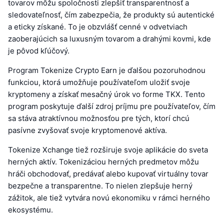
tovarov môžu spoločnosti zlepšiť transparentnosť a
sledovateľnosť, čím zabezpečia, že produkty sú autentické
a eticky získané. To je obzvlášť cenné v odvetviach
zaoberajúcich sa luxusným tovarom a drahými kovmi, kde
je pôvod kľúčový.
Program Tokenize Crypto Earn je ďalšou pozoruhodnou
funkciou, ktorá umožňuje používateľom uložiť svoje
kryptomeny a získať mesačný úrok vo forme TKX. Tento
program poskytuje ďalší zdroj príjmu pre používateľov, čím
sa stáva atraktívnou možnosťou pre tých, ktorí chcú
pasívne zvyšovať svoje kryptomenové aktíva.
Tokenize Xchange tiež rozširuje svoje aplikácie do sveta
herných aktív. Tokenizáciou herných predmetov môžu
hráči obchodovať, predávať alebo kupovať virtuálny tovar
bezpečne a transparentne. To nielen zlepšuje herný
zážitok, ale tiež vytvára novú ekonomiku v rámci herného
ekosystému.