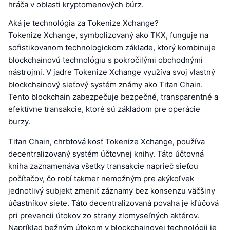
hráča v oblasti kryptomenových búrz.
Aká je technológia za Tokenize Xchange?
Tokenize Xchange, symbolizovaný ako TKX, funguje na
sofistikovanom technologickom základe, ktorý kombinuje
blockchainovú technológiu s pokročilými obchodnými
nástrojmi. V jadre Tokenize Xchange využíva svoj vlastný
blockchainový sieťový systém známy ako Titan Chain.
Tento blockchain zabezpečuje bezpečné, transparentné a
efektívne transakcie, ktoré sú základom pre operácie
burzy.
Titan Chain, chrbtová kosť Tokenize Xchange, používa
decentralizovaný systém účtovnej knihy. Táto účtovná
kniha zaznamenáva všetky transakcie naprieč sieťou
počítačov, čo robí takmer nemožným pre akýkoľvek
jednotlivý subjekt zmeniť záznamy bez konsenzu väčšiny
účastníkov siete. Táto decentralizovaná povaha je kľúčová
pri prevencii útokov zo strany zlomyseľných aktérov.
Napríklad bežným útokom v blockchainovej technológii je