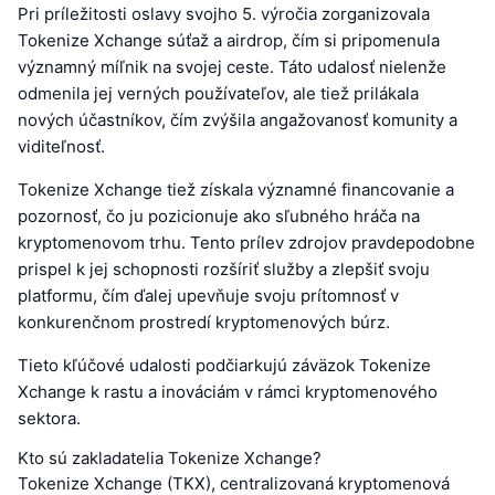
Pri príležitosti oslavy svojho 5. výročia zorganizovala
Tokenize Xchange súťaž a airdrop, čím si pripomenula
významný míľnik na svojej ceste. Táto udalosť nielenže
odmenila jej verných používateľov, ale tiež prilákala
nových účastníkov, čím zvýšila angažovanosť komunity a
viditeľnosť.
Tokenize Xchange tiež získala významné financovanie a
pozornosť, čo ju pozicionuje ako sľubného hráča na
kryptomenovom trhu. Tento prílev zdrojov pravdepodobne
prispel k jej schopnosti rozšíriť služby a zlepšiť svoju
platformu, čím ďalej upevňuje svoju prítomnosť v
konkurenčnom prostredí kryptomenových búrz.
Tieto kľúčové udalosti podčiarkujú záväzok Tokenize
Xchange k rastu a inováciám v rámci kryptomenového
sektora.
Kto sú zakladatelia Tokenize Xchange?
Tokenize Xchange (TKX), centralizovaná kryptomenová