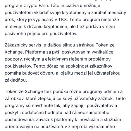
program Crypto Earn. Táto iniciatíva umožňuje
používateľom vkladať svoje kryptomeny a zarábať mesačný
úrok, ktorý je vyplácaný v TKX. Tento program nielenže
motivuje k držaniu kryptomien, ale tiež pridáva vrstvu
pasívneho príjmu pre používateľov.
Zákaznícky servis je ďalšou silnou stránkou Tokenize
Xchange. Platforma sa pýši poskytovaním vynikajúcej
podpory, rýchlym a efektívnym riešením problémov
používateľov. Tento dôraz na spokojnosť zákazníkov
pomáha budovať dôveru a lojalitu medzi jej užívateľskou
základňou.
Tokenize Xchange tiež ponúka rôzne programy odmien a
zárobkov, ktoré zlepšujú celkový užívateľský zážitok. Tieto
programy sú navrhnuté tak, aby zapojili používateľov a
poskytli dodatočnú hodnotu nad rámec samotného
obchodovania. Záväzok platformy k inováciám a službám
orientovaným na používateľov z nej robí významného