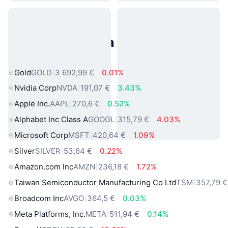
Populárne aktíva z reálneho
sveta
Gold
GOLD
3 692,99 €
0.01%
Nvidia Corp
NVDA
191,07 €
3.43%
Apple Inc.
AAPL
270,6 €
0.52%
Alphabet Inc Class A
GOOGL
315,79 €
4.03%
Microsoft Corp
MSFT
420,64 €
1.09%
Silver
SILVER
53,64 €
0.22%
Amazon.com Inc
AMZN
236,18 €
1.72%
Taiwan Semiconductor Manufacturing Co Ltd
TSM
357,79 €
Broadcom Inc
AVGO
364,5 €
0.03%
Meta Platforms, Inc.
META
511,94 €
0.14%