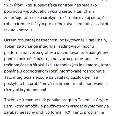
"51% útok", kde subjekt získa kontrolu nad viac ako
polovicou výpočtového výkonu siete. Titan Chain
zmierňuje toto riziko širokým rozšírením svojej siete, čo
robí extrémne ťažkým pre akéhokoľvek jednotlivca získať
takúto kontrolu.
Okrem robustnej bezpečnosti poskytovanej Titan Chain,
Tokenize Xchange integruje TradingView, mocnú
platformu na tvorbu grafov a obchodovanie. TradingView
ponúka pokročilé nástroje na tvorbu grafov, údaje v
reálnom čase a širokú škálu technických indikátorov, ktoré
pomáhajú obchodníkom robiť informované rozhodnutia.
Táto integrácia zlepšuje užívateľský zážitok tým, že
poskytuje bezproblémové rozhranie pre obchodovanie s
rôznymi kryptomenami.
Tokenize Xchange tiež ponúka program Tokenize Crypto
Earn, ktorý umožňuje používateľom vkladať kryptomeny a
zarábať mesačný úrok vo forme TKX. Tento program je