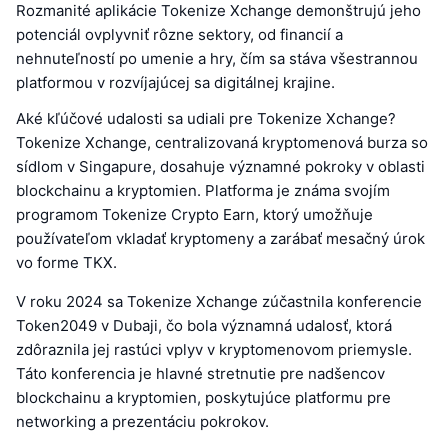
Rozmanité aplikácie Tokenize Xchange demonštrujú jeho
potenciál ovplyvniť rôzne sektory, od financií a
nehnuteľností po umenie a hry, čím sa stáva všestrannou
platformou v rozvíjajúcej sa digitálnej krajine.
Aké kľúčové udalosti sa udiali pre Tokenize Xchange?
Tokenize Xchange, centralizovaná kryptomenová burza so
sídlom v Singapure, dosahuje významné pokroky v oblasti
blockchainu a kryptomien. Platforma je známa svojím
programom Tokenize Crypto Earn, ktorý umožňuje
používateľom vkladať kryptomeny a zarábať mesačný úrok
vo forme TKX.
V roku 2024 sa Tokenize Xchange zúčastnila konferencie
Token2049 v Dubaji, čo bola významná udalosť, ktorá
zdôraznila jej rastúci vplyv v kryptomenovom priemysle.
Táto konferencia je hlavné stretnutie pre nadšencov
blockchainu a kryptomien, poskytujúce platformu pre
networking a prezentáciu pokrokov.