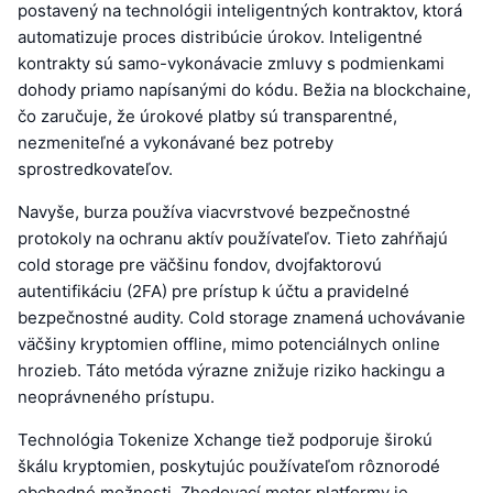
postavený na technológii inteligentných kontraktov, ktorá
automatizuje proces distribúcie úrokov. Inteligentné
kontrakty sú samo-vykonávacie zmluvy s podmienkami
dohody priamo napísanými do kódu. Bežia na blockchaine,
čo zaručuje, že úrokové platby sú transparentné,
nezmeniteľné a vykonávané bez potreby
sprostredkovateľov.
Navyše, burza používa viacvrstvové bezpečnostné
protokoly na ochranu aktív používateľov. Tieto zahŕňajú
cold storage pre väčšinu fondov, dvojfaktorovú
autentifikáciu (2FA) pre prístup k účtu a pravidelné
bezpečnostné audity. Cold storage znamená uchovávanie
väčšiny kryptomien offline, mimo potenciálnych online
hrozieb. Táto metóda výrazne znižuje riziko hackingu a
neoprávneného prístupu.
Technológia Tokenize Xchange tiež podporuje širokú
škálu kryptomien, poskytujúc používateľom rôznorodé
obchodné možnosti. Zhodovací motor platformy je