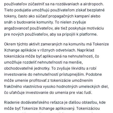
používateľov zúčastniť sa na rozdávaniach a airdropoch.
Tieto podujatia umožňujú používateľom získať bezplatné
tokeny, často ako súčasť propagačných kampaní alebo
snáh o budovanie komunity. To nielen zvyšuje
angažovanosť používateľov, ale tiež poskytuje motiváciu
pre nových používateľov, aby sa pripojili k platforme.
Okrem týchto aktivít zameraných na komunitu má Tokenize
Xchange aplikácie v rôznych odvetviach. Napríklad
tokenizácia môže byť aplikovaná na nehnuteľnosti, čo
umožňuje rozdeliť nehnuteľnosti na menšie,
obchodovateľné jednotky. To zvyšuje likviditu a robí
investovanie do nehnuteľností prístupnejším. Podobne
môže umenie profitovať z tokenizácie umožnením
frakčného vlastníctva vysoko hodnotných umeleckých diel,
čo uľahčuje investovanie do umenia pre viac ľudí.
Riadenie dodávateľského reťazca je ďalšou oblasťou, kde
môže byť Tokenize Xchange aplikovaný. Tokenizáciou