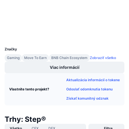
Audity
Nadchádzajúce predaje
Sadzby financovania
Učte sa a zarábajte
bscscan.com
Prieskumníci
Kalendáre
Peňaženky
UCID
Kalendár ICO
17010
Značky
Kalendár udalostí
Gaming
Move To Earn
BNB Chain Ecosystem
Zobraziť všetko
Viac informácií
Aktualizácia informácií o tokene
Odoslať odomknutia tokenu
Vlastníte tento projekt?
Získať komunitný odznak
Trhy: Step®
Všetko
CEX
DEX
Filtre