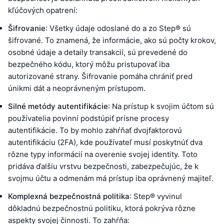
kľúčových opatrení:
Šifrovanie
: Všetky údaje odoslané do a zo Step® sú
šifrované. To znamená, že informácie, ako sú počty krokov,
osobné údaje a detaily transakcií, sú prevedené do
bezpečného kódu, ktorý môžu pristupovať iba
autorizované strany. Šifrovanie pomáha chrániť pred
únikmi dát a neoprávneným prístupom.
Silné metódy autentifikácie
: Na prístup k svojim účtom sú
používatelia povinní podstúpiť prísne procesy
autentifikácie. To by mohlo zahŕňať dvojfaktorovú
autentifikáciu (2FA), kde používateľ musí poskytnúť dva
rôzne typy informácií na overenie svojej identity. Toto
pridáva ďalšiu vrstvu bezpečnosti, zabezpečujúc, že k
svojmu účtu a odmenám má prístup iba oprávnený majiteľ.
Komplexná bezpečnostná politika
: Step® vyvinul
dôkladnú bezpečnostnú politiku, ktorá pokrýva rôzne
aspekty svojej činnosti. To zahŕňa: