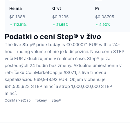
Heima
Grvt
Pi
$0.1888
$0.3235
$0.08795
112.61%
21.65%
4.93%
Podatki o ceni Step® v živo
The live
Step® price today
is €0.000071 EUR with a 24-
hour trading volume of nie je k dispozícii.
Našu cenu STEP
voči EUR aktualizujeme v reálnom čase.
Step® je za
posledných 24 hodín bez zmeny.
Aktuálne umiestnenie v
rebríčeku CoinMarketCap je #3071, s live trhovou
kapitalizáciou €69,948.92 EUR.
Objem v obehu je
981,505,923 STEP mincí
a strop 1,000,000,000 STEP
mincí.
CoinMarketCap
Tokeny
Step®