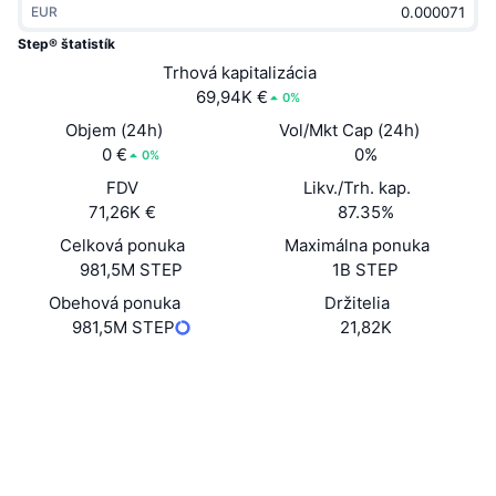
EUR
Trendy
Krypto ETF
Zistite
CMC MCP
Step® štatistík
Nové
Trhová kapitalizácia
Bitcoin ETF
x402
Noviny
69,94K €
0%
Krypto
Ethereum ETF
Objem (24h)
Vol/Mkt Cap (24h)
Akadémia
0 €
0%
0%
Politika
FDV
Likv./Trh. kap.
Technická analýza
Preskúmať
71,26K €
87.35%
Šport
Celková ponuka
Maximálna ponuka
RSI
Videá
981,5M STEP
1B STEP
Financie
MACD
Obehová ponuka
Držitelia
Glosár
981,5M STEP
21,82K
Technológia
Web
Website
Whitepaper
Deriváty
Kampane
NFT
Sociálne siete
Prehľad
Výsadky
Kontraktné
Celkové štatistiky NFT
0x4657...a154bD
Likvidácie
3.4
Diamantové odmeny
Hodnotenie (CertiK)