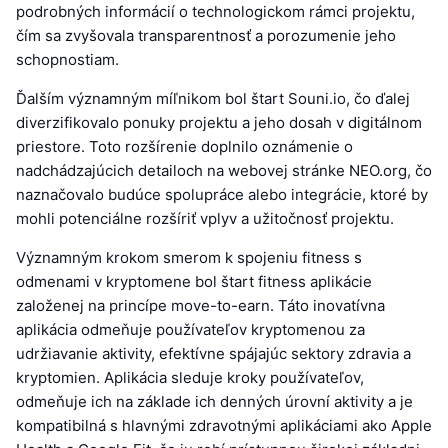
podrobných informácií o technologickom rámci projektu,
čím sa zvyšovala transparentnosť a porozumenie jeho
schopnostiam.
Ďalším významným míľnikom bol štart Souni.io, čo ďalej
diverzifikovalo ponuky projektu a jeho dosah v digitálnom
priestore. Toto rozšírenie doplnilo oznámenie o
nadchádzajúcich detailoch na webovej stránke NEO.org, čo
naznačovalo budúce spolupráce alebo integrácie, ktoré by
mohli potenciálne rozšíriť vplyv a užitočnosť projektu.
Významným krokom smerom k spojeniu fitness s
odmenami v kryptomene bol štart fitness aplikácie
založenej na princípe move-to-earn. Táto inovatívna
aplikácia odmeňuje používateľov kryptomenou za
udržiavanie aktivity, efektívne spájajúc sektory zdravia a
kryptomien. Aplikácia sleduje kroky používateľov,
odmeňuje ich na základe ich denných úrovní aktivity a je
kompatibilná s hlavnými zdravotnými aplikáciami ako Apple