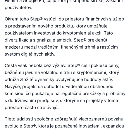
Health a Google Fit, čo ju robí prístupnou širokej základni
používateľov.
Okrem toho Step® vstúpil do priestoru finančných služieb
s predstavením nového produktu, ktorý umožňuje
používateľom investovať do kryptomien aj akcií. Táto
diverzifikácia signalizuje ambíciu Step® preklenúť
medzeru medzi tradičnými finančnými trhmi a rastúcim
svetom digitálnych aktív.
Cesta však nebola bez výziev. Step® čelil poklesu ceny,
bežnému javu na volatilnom trhu s kryptomenami, ktorý
odráža zložité dynamiky ovplyvňujúce hodnoty aktív.
Navyše, projekt sa dohodol s Federálnou obchodnou
komisiou, čo poukazuje na regulačné prekážky a problémy
s dodržiavaním predpisov, s ktorými sa projekty v tomto
priestore často stretávajú.
Tieto udalosti spoločne zdôrazňujú viacrozmernú povahu
evolúcie Step®, ktorá je poznačená inováciami, expanziou