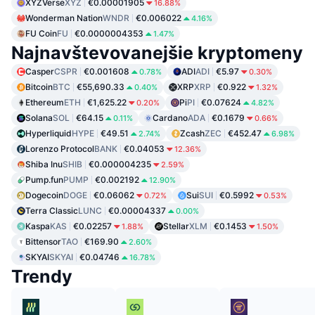
XYZVerse
XYZ
€0.00001905
16.88%
Wonderman Nation
WNDR
€0.006022
4.16%
FU Coin
FU
€0.0000004353
1.47%
Najnavštevovanejšie kryptomeny
Casper
CSPR
€0.001608
ADI
ADI
€5.97
0.78%
0.30%
Bitcoin
BTC
€55,690.33
XRP
XRP
€0.922
0.40%
1.32%
Ethereum
ETH
€1,625.22
Pi
PI
€0.07624
0.20%
4.82%
Solana
SOL
€64.15
Cardano
ADA
€0.1679
0.11%
0.66%
Hyperliquid
HYPE
€49.51
Zcash
ZEC
€452.47
2.74%
6.98%
Lorenzo Protocol
BANK
€0.04053
12.36%
Shiba Inu
SHIB
€0.000004235
2.59%
Pump.fun
PUMP
€0.002192
12.90%
Dogecoin
DOGE
€0.06062
Sui
SUI
€0.5992
0.72%
0.53%
Terra Classic
LUNC
€0.00004337
0.00%
Kaspa
KAS
€0.02257
Stellar
XLM
€0.1453
1.88%
1.50%
Bittensor
TAO
€169.90
2.60%
SKYAI
SKYAI
€0.04746
16.78%
Trendy