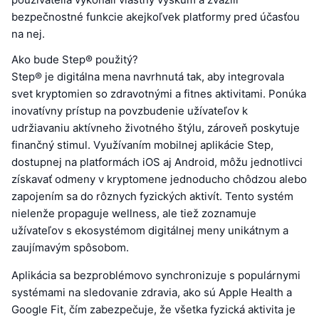
bezpečnostné funkcie akejkoľvek platformy pred účasťou
na nej.
Ako bude Step® použitý?
Step® je digitálna mena navrhnutá tak, aby integrovala
svet kryptomien so zdravotnými a fitnes aktivitami. Ponúka
inovatívny prístup na povzbudenie užívateľov k
udržiavaniu aktívneho životného štýlu, zároveň poskytuje
finančný stimul. Využívaním mobilnej aplikácie Step,
dostupnej na platformách iOS aj Android, môžu jednotlivci
získavať odmeny v kryptomene jednoducho chôdzou alebo
zapojením sa do rôznych fyzických aktivít. Tento systém
nielenže propaguje wellness, ale tiež zoznamuje
užívateľov s ekosystémom digitálnej meny unikátnym a
zaujímavým spôsobom.
Aplikácia sa bezproblémovo synchronizuje s populárnymi
systémami na sledovanie zdravia, ako sú Apple Health a
Google Fit, čím zabezpečuje, že všetka fyzická aktivita je