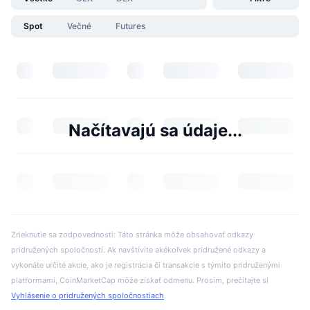
Spot
Večné
Futures
Načítavajú sa údaje...
Zrieknutie sa zodpovednosti: Táto stránka môže obsahovať odkazy
pridružených spoločností. Ak navštívite akékoľvek pridružené odkazy a
vykonáte určité akcie, ako je registrácia či transakcie s týmito pridruženými
platformami, CoinMarketCap môže získať odmenu. Prosím, prečítajte si
Vyhlásenie o pridružených spoločnostiach
.