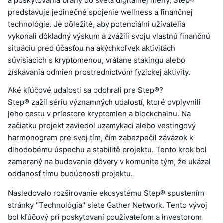
a poskytovania brány do sveta digitálnej meny, Step®
predstavuje jedinečné spojenie wellness a finančnej
technológie. Je dôležité, aby potenciálni užívatelia
vykonali dôkladný výskum a zvážili svoju vlastnú finančnú
situáciu pred účasťou na akýchkoľvek aktivitách
súvisiacich s kryptomenou, vrátane stakingu alebo
získavania odmien prostredníctvom fyzickej aktivity.
Aké kľúčové udalosti sa odohrali pre Step®?
Step® zažil sériu významných udalostí, ktoré ovplyvnili
jeho cestu v priestore kryptomien a blockchainu. Na
začiatku projekt zaviedol uzamykací alebo vestingový
harmonogram pre svoj tím, čím zabezpečil záväzok k
dlhodobému úspechu a stabilitě projektu. Tento krok bol
zameraný na budovanie dôvery v komunite tým, že ukázal
oddanosť tímu budúcnosti projektu.
Nasledovalo rozširovanie ekosystému Step® spustením
stránky "Technológia" siete Gather Network. Tento vývoj
bol kľúčový pri poskytovaní používateľom a investorom