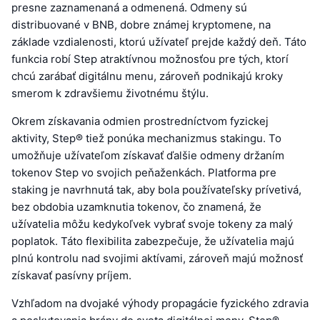
presne zaznamenaná a odmenená. Odmeny sú
distribuované v BNB, dobre známej kryptomene, na
základe vzdialenosti, ktorú užívateľ prejde každý deň. Táto
funkcia robí Step atraktívnou možnosťou pre tých, ktorí
chcú zarábať digitálnu menu, zároveň podnikajú kroky
smerom k zdravšiemu životnému štýlu.
Okrem získavania odmien prostredníctvom fyzickej
aktivity, Step® tiež ponúka mechanizmus stakingu. To
umožňuje užívateľom získavať ďalšie odmeny držaním
tokenov Step vo svojich peňaženkách. Platforma pre
staking je navrhnutá tak, aby bola používateľsky prívetivá,
bez obdobia uzamknutia tokenov, čo znamená, že
užívatelia môžu kedykoľvek vybrať svoje tokeny za malý
poplatok. Táto flexibilita zabezpečuje, že užívatelia majú
plnú kontrolu nad svojimi aktívami, zároveň majú možnosť
získavať pasívny príjem.
Vzhľadom na dvojaké výhody propagácie fyzického zdravia