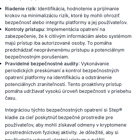
Riadenie rizík
: Identifikácia, hodnotenie a prijímanie
krokov na minimalizáciu rizík, ktoré by mohli ohroziť
bezpečnosť alebo integritu platformy a jej používateľov.
Kontroly prístupu
: Implementácia opatrení na
zabezpečenie, že k citlivým informáciám alebo systémom
majú prístup iba autorizované osoby. To pomáha
predchádzať neoprávnenému prístupu a potenciálnym
bezpečnostným porušeniam.
Pravidelné bezpečnostné audity
: Vykonávanie
periodických preskúmaní a kontrol bezpečnostných
opatrení platformy na identifikáciu a odstránenie
potenciálnych zraniteľností. Tento proaktívny prístup
pomáha udržiavať vysokú úroveň bezpečnosti v priebehu
času.
Integráciou týchto bezpečnostných opatrení si Step®
kladie za cieľ poskytnúť bezpečné prostredie pre
používateľov, aby mohli získavať odmeny v kryptomene
prostredníctvom fyzickej aktivity. Je dôležité, aby si
používatelia vykonali vlastný výskum a zvážili