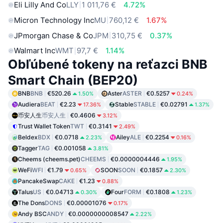
Eli Lilly And Co
LLY
1 011,76 €
4.72%
Micron Technology Inc
MU
760,12 €
1.67%
JPmorgan Chase & Co
JPM
310,75 €
0.37%
Walmart Inc
WMT
97,7 €
1.14%
Obľúbené tokeny na reťazci BNB
Smart Chain (BEP20)
BNB
BNB
€520.26
Aster
ASTER
€0.5257
1.50%
0.24%
Audiera
BEAT
€2.23
Stable
STABLE
€0.02791
17.36%
1.37%
币安人生
币安人生
€0.4606
3.12%
Trust Wallet Token
TWT
€0.3141
2.49%
Beldex
BDX
€0.0718
Ailey
ALE
€0.2254
2.23%
0.16%
Tagger
TAG
€0.001058
3.81%
Cheems (cheems.pet)
CHEEMS
€0.0000004446
1.95%
WeFi
WFI
€1.79
SOON
SOON
€0.1857
0.65%
2.30%
PancakeSwap
CAKE
€1.23
0.88%
Talus
US
€0.04713
Four
FORM
€0.1808
0.30%
1.23%
The Dons
DONS
€0.00001076
0.17%
Andy BSC
ANDY
€0.0000000008547
2.22%