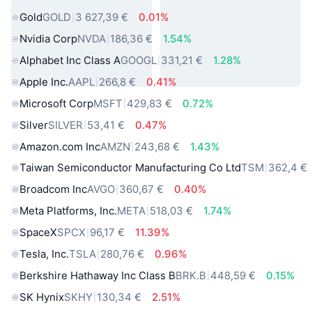
Gold
GOLD
3 627,39 €
0.01%
Nvidia Corp
NVDA
186,36 €
1.54%
Alphabet Inc Class A
GOOGL
331,21 €
1.28%
Apple Inc.
AAPL
266,8 €
0.41%
Microsoft Corp
MSFT
429,83 €
0.72%
Silver
SILVER
53,41 €
0.47%
Amazon.com Inc
AMZN
243,68 €
1.43%
Taiwan Semiconductor Manufacturing Co Ltd
TSM
362,4 €
Broadcom Inc
AVGO
360,67 €
0.40%
Meta Platforms, Inc.
META
518,03 €
1.74%
SpaceX
SPCX
96,17 €
11.39%
Tesla, Inc.
TSLA
280,76 €
0.96%
Berkshire Hathaway Inc Class B
BRK.B
448,59 €
0.15%
SK Hynix
SKHY
130,34 €
2.51%