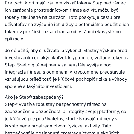
Pre tých, ktorí majú záujem získať tokeny Step nad rámec
ich zarábania prostredníctvom fitnes aktivít, môžu byť
tokeny zakúpené na burzách. Toto poskytuje cestu pre
užívateľov na zvýšenie ich držby a potenciálne použitie ich
tokenov pre širší rozsah transakcií v rámci ekosystému
aplikácie.
Je dôležité, aby si užívatelia vykonali vlastný výskum pred
investovaním do akýchkoľvek kryptomien, vrátane tokenov
Step. Svet digitálnej meny sa neustále vyvíja a hoci
integrácia fitnesu s odmenami v kryptomene predstavuje
vzrušujúcu príležitosť, je kľúčové pochopiť riziká a výhody
spojené s takýmito investíciami.
Ako je Step® zabezpečený?
Step® využíva robustný bezpečnostný rámec na
zabezpečenie bezpečnosti a integrity svojej platformy, čo
je kľúčové pre používateľov, ktorí získavajú odmeny v
kryptomene prostredníctvom fyzickej aktivity. Táto
bezpečnosť je dosiahnutá prostredníctvom niekoľkých