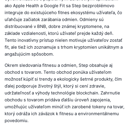
ako Apple Health a Google Fit sa Step bezproblémovo
integruje do existujúceho fitnes ekosystému užívateľa, čo
uľahčuje začiatok zarábania odmien. Odmieny sú
distribuované v BNB, dobre známej kryptomene, na
základe vzdialenosti, ktorú užívateľ prejde každý deň.
Tento inovatívny prístup nielen motivuje užívateľov zostať
fit, ale tiež ich zoznamuje s trhom kryptomien unikátnym a
angažujúcim spôsobom.
Okrem sledovania fitnesu a odmien, Step obsahuje aj
obchod s tovarom. Tento obchod ponúka užívateľom
možnosť kúpiť si trendy a ekologicky šetrné produkty, čím
ďalej podporuje životný štýl, ktorý si cení zdravie,
udržateľnosť a výhody technológie blockchain. Zahrnutie
obchodu s tovarom pridáva ďalšiu úroveň zapojenia,
umožňujúc užívateľom minúť ich zarobené tokeny na tovar,
ktorý odráža ich záväzok k fitnesu a environmentálnemu
povedomiu.