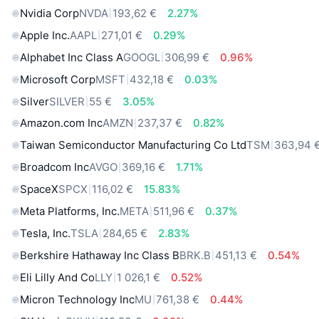
Nvidia Corp
NVDA
193,62 €
2.27%
Apple Inc.
AAPL
271,01 €
0.29%
Alphabet Inc Class A
GOOGL
306,99 €
0.96%
Microsoft Corp
MSFT
432,18 €
0.03%
Silver
SILVER
55 €
3.05%
Amazon.com Inc
AMZN
237,37 €
0.82%
Taiwan Semiconductor Manufacturing Co Ltd
TSM
363,94 
Broadcom Inc
AVGO
369,16 €
1.71%
SpaceX
SPCX
116,02 €
15.83%
Meta Platforms, Inc.
META
511,96 €
0.37%
Tesla, Inc.
TSLA
284,65 €
2.83%
Berkshire Hathaway Inc Class B
BRK.B
451,13 €
0.54%
Eli Lilly And Co
LLY
1 026,1 €
0.52%
Micron Technology Inc
MU
761,38 €
0.44%