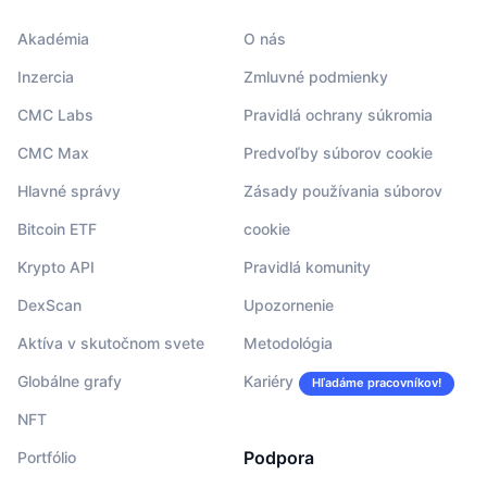
Akadémia
O nás
Inzercia
Zmluvné podmienky
CMC Labs
Pravidlá ochrany súkromia
CMC Max
Predvoľby súborov cookie
Hlavné správy
Zásady používania súborov
Bitcoin ETF
cookie
Krypto API
Pravidlá komunity
DexScan
Upozornenie
Aktíva v skutočnom svete
Metodológia
Globálne grafy
Kariéry
Hľadáme pracovníkov!
NFT
Podpora
Portfólio