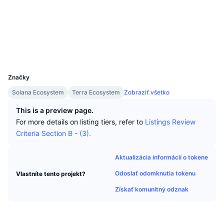
Najlepší obchodníci
Články
Prítoky/odtoky na burzách
DEX API
Prevádzač
Sociálne siete
Rebríček
Spot
Kontraktné
terra1...acxmdr
Sentiment
Podnik
Newsletter
Indikátory
Trendy
finder.terra.money
Deriváty
Prieskumníci
Cenník
CMC Launch
Nadchádzajúce
Index strachu a chamtivosti.
UCID
11460
Zdroje
CMC Labs
Značky
Nedávno pridané
Index sezóny altcoinov
Solana Ecosystem
Terra Ecosystem
Zobraziť všetko
CMC Max
Rastúce a klesajúce
Ukazovatele cyklu trhu
This is a preview page.
Dokumentácia
For more details on listing tiers, refer to
Listings Review
Hlavné správy
Najnavštevovanejšie
Dominancia bitcoinu
Criteria Section B - (3).
Časté otázky
Telegram Bot
Nálada komunity
CoinMarketCap 20 Index
Aktualizácia informácií o tokene
Integrácie AI
Inzercia
Odoslať odomknutia tokenu
Vlastníte tento projekt?
Poradie reťazca
CoinMarketCap 100 Index
Získať komunitný odznak
Centrum agentov CMC
Predikčné trhy
Toky ETF
Webové widgety
Trhovisko zručností