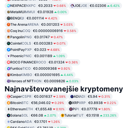
NEXPACE
NXPC
€0.2033
JOE
JOE
€0.02306
0.68%
6.42%
MetaMUI
MMUI
€0.01928
0.00%
BENQI
QI
€0.001114
4.42%
The Arena
ARENA
€0.001203
3.03%
Coq Inu
COQ
€0.00000006916
0.58%
Pangolin
PNG
€0.01747
0.47%
Cointel
COLS
€0.003283
0.07%
PointPay
PXP
€0.023
4.68%
Phoenic
PNIC
€0.001189
1.09%
ROCO FINANCE
ROCO
€0.01324
0.36%
Funtico
TICO
€0.00009368
0.92%
Kimbo
KIMBO
€0.000001695
4.44%
Heroes of NFT
HON
€0.0009826
0.03%
Najnavštevovanejšie kryptomeny
Casper
CSPR
€0.001637
ADI
ADI
€5.94
2.59%
0.31%
Bitcoin
BTC
€56,046.02
XRP
XRP
€0.8938
0.29%
0.22%
Ethereum
ETH
€1,655.48
Pi
PI
€0.07778
0.10%
1.80%
Solana
SOL
€66.08
Tutorial
TUT
€0.1518
2.07%
233.26%
Cardano
ADA
€0.1701
1.26%
PAX Gold
PAXG
€3,761.19