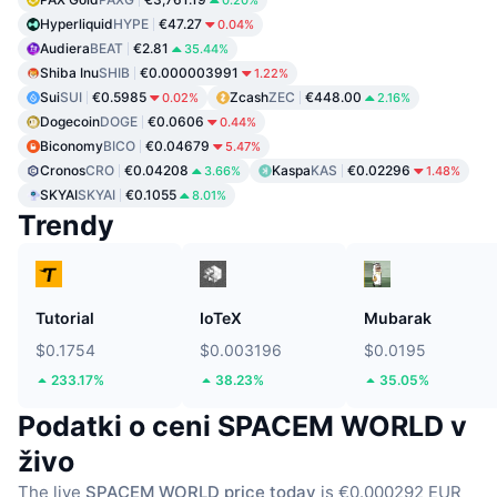
0.20%
Hyperliquid
HYPE
€47.27
0.04%
Audiera
BEAT
€2.81
35.44%
Shiba Inu
SHIB
€0.000003991
1.22%
Sui
SUI
€0.5985
Zcash
ZEC
€448.00
0.02%
2.16%
Dogecoin
DOGE
€0.0606
0.44%
Biconomy
BICO
€0.04679
5.47%
Cronos
CRO
€0.04208
Kaspa
KAS
€0.02296
3.66%
1.48%
SKYAI
SKYAI
€0.1055
8.01%
Trendy
Tutorial
IoTeX
Mubarak
$0.1754
$0.003196
$0.0195
233.17%
38.23%
35.05%
Podatki o ceni SPACEM WORLD v
živo
The live
SPACEM WORLD price today
is €0.000292 EUR