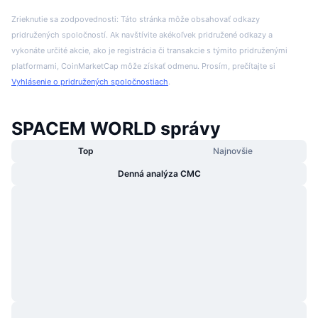
Zrieknutie sa zodpovednosti: Táto stránka môže obsahovať odkazy
pridružených spoločností. Ak navštívite akékoľvek pridružené odkazy a
vykonáte určité akcie, ako je registrácia či transakcie s týmito pridruženými
platformami, CoinMarketCap môže získať odmenu. Prosím, prečítajte si
Vyhlásenie o pridružených spoločnostiach
.
SPACEM WORLD správy
Top
Najnovšie
Denná analýza CMC