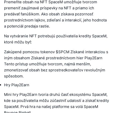
Premeňte obsah na NFT SpaceM umožňuje tvorcom
premeniť zaujímavé príspevky na NFT a priamo ich
predávať fanúšikom. Ako obsah získava pozornosť
prostredníctvom lajkov, zdieľaní a interakcií, jeho hodnota
a potenciál predaja rastie.
Na vytváranie NFT potrebujú používatelia kredity SpaceM,
ktoré môžu byť:
Zakúpené pomocou tokenov $SPCM Získané interakciou s
iným obsahom Získané prostredníctvom hier Play2Earn
Tento prístup umožňuje tvorcom, najmä menším,
zmonetizovať obsah bez sprostredkovateľov revolučným
spôsobom.
Hry Play2Earn
Mini hry Play2Earn tvoria druhú časť ekosystému SpaceM,
kde sa používatelia môžu zúčastniť udalostí a získať kredity
SpaceM. Prvá hra na našej platforme sa volá SpaceM
Bounce Pinball.