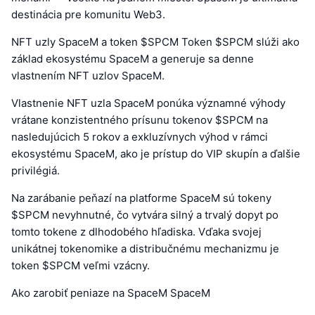
destinácia pre komunitu Web3.
NFT uzly SpaceM a token $SPCM Token $SPCM slúži ako
základ ekosystému SpaceM a generuje sa denne
vlastnením NFT uzlov SpaceM.
Vlastnenie NFT uzla SpaceM ponúka významné výhody
vrátane konzistentného prísunu tokenov $SPCM na
nasledujúcich 5 rokov a exkluzívnych výhod v rámci
ekosystému SpaceM, ako je prístup do VIP skupín a ďalšie
privilégiá.
Na zarábanie peňazí na platforme SpaceM sú tokeny
$SPCM nevyhnutné, čo vytvára silný a trvalý dopyt po
tomto tokene z dlhodobého hľadiska. Vďaka svojej
unikátnej tokenomike a distribučnému mechanizmu je
token $SPCM veľmi vzácny.
Ako zarobiť peniaze na SpaceM SpaceM