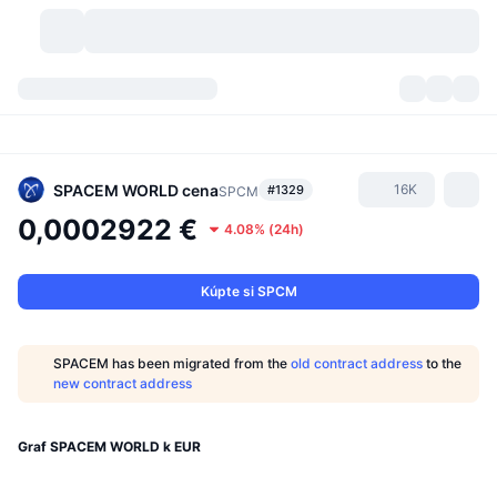
Kryptomeny
Prehľady
Kryptomeny
DexScan
Trhy
Poradie
SPACEM WORLD
cena
16K
#1329
SPCM
0,0002922 €
4.08%
(
24h
)
Signály
Burzy
Kategórie
New
Prehľad trhu
Trendujúce
Komunita
Historické záznamy
Spotový trh
Centralizované burzy
Kúpte si SPCM
Nový
Informačné kanály
API
Odomknutia tokenov
Počet kryptomien
Spot
SPACEM has been migrated from the
old contract address
to the
new contract address
Rastúce
Témy
Výnosy
Produkty
Pokladnice Bitcoin
Deriváty
API
Prieskumník mémov
Graf SPACEM WORLD k EUR
Živé relácie
Aktíva v skutočnom svete
Pokladnice BNB
Produkty
Krypto API
Decentralizované burzy