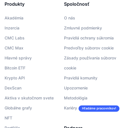
Produkty
Spoločnosť
Akadémia
O nás
Inzercia
Zmluvné podmienky
CMC Labs
Pravidlá ochrany súkromia
CMC Max
Predvoľby súborov cookie
Hlavné správy
Zásady používania súborov
Bitcoin ETF
cookie
Krypto API
Pravidlá komunity
DexScan
Upozornenie
Aktíva v skutočnom svete
Metodológia
Globálne grafy
Kariéry
Hľadáme pracovníkov!
NFT
Portfólio