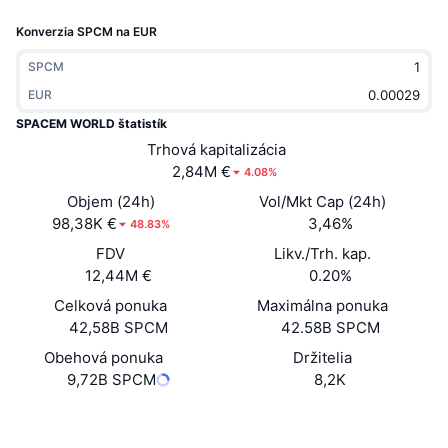
Trendy
Krypto ETF
Konverzia SPCM na EUR
Zistite
CMC MCP
Nové
Bitcoin ETF
SPCM
x402
Noviny
EUR
Krypto
Ethereum ETF
SPACEM WORLD štatistík
Akadémia
Trhová kapitalizácia
Politika
2,84M €
4.08%
Technická analýza
Preskúmať
Objem (24h)
Vol/Mkt Cap (24h)
Šport
98,38K €
3,46%
RSI
Videá
48.83%
FDV
Likv./Trh. kap.
Financie
MACD
Glosár
12,44M €
0.20%
Celková ponuka
Technológia
Maximálna ponuka
42,58B SPCM
42.58B SPCM
Deriváty
Kampane
Obehová ponuka
Držitelia
NFT
9,72B SPCM
8,2K
Prehľad
Výsadky
Celkové štatistiky NFT
Website
Whitepaper
Web
Likvidácie
Diamantové odmeny