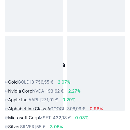
Populárne aktíva z reálneho
sveta
Gold
GOLD
3 756,55 €
2.07%
Nvidia Corp
NVDA
193,62 €
2.27%
Apple Inc.
AAPL
271,01 €
0.29%
Alphabet Inc Class A
GOOGL
306,99 €
0.96%
Microsoft Corp
MSFT
432,18 €
0.03%
Silver
SILVER
55 €
3.05%