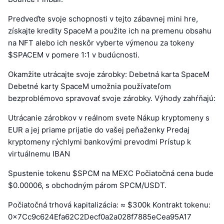
Predveďte svoje schopnosti v tejto zábavnej mini hre,
získajte kredity SpaceM a použite ich na premenu obsahu
na NFT alebo ich neskôr vyberte výmenou za tokeny
$SPACEM v pomere 1:1 v budúcnosti.
Okamžite utrácajte svoje zárobky: Debetná karta SpaceM
Debetné karty SpaceM umožnia používateľom
bezproblémovo spravovať svoje zárobky. Výhody zahŕňajú:
Utrácanie zárobkov v reálnom svete Nákup kryptomeny s
EUR a jej priame prijatie do vašej peňaženky Predaj
kryptomeny rýchlymi bankovými prevodmi Prístup k
virtuálnemu IBAN
Spustenie tokenu $SPCM na MEXC Počiatočná cena bude
$0.00006, s obchodným párom SPCM/USDT.
Počiatočná trhová kapitalizácia: ≈ $300k Kontrakt tokenu:
0x7Cc9c624Efa62C2Decf0a2a028f7885eCea95A17