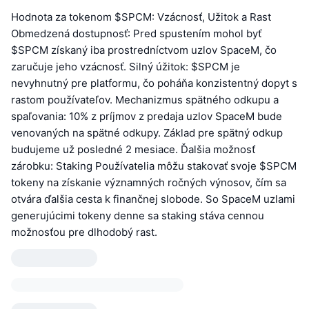
Hodnota za tokenom $SPCM: Vzácnosť, Užitok a Rast
Obmedzená dostupnosť: Pred spustením mohol byť
$SPCM získaný iba prostredníctvom uzlov SpaceM, čo
zaručuje jeho vzácnosť. Silný úžitok: $SPCM je
nevyhnutný pre platformu, čo poháňa konzistentný dopyt s
rastom používateľov. Mechanizmus spätného odkupu a
spaľovania: 10% z príjmov z predaja uzlov SpaceM bude
venovaných na spätné odkupy. Základ pre spätný odkup
budujeme už posledné 2 mesiace. Ďalšia možnosť
zárobku: Staking Používatelia môžu stakovať svoje $SPCM
tokeny na získanie významných ročných výnosov, čím sa
otvára ďalšia cesta k finančnej slobode. So SpaceM uzlami
generujúcimi tokeny denne sa staking stáva cennou
možnosťou pre dlhodobý rast.