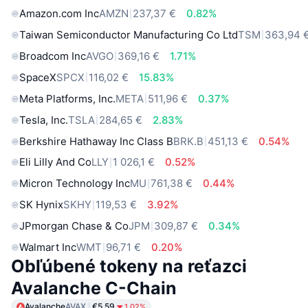
Amazon.com Inc
AMZN
237,37 €
0.82%
Taiwan Semiconductor Manufacturing Co Ltd
TSM
363,94 
Broadcom Inc
AVGO
369,16 €
1.71%
SpaceX
SPCX
116,02 €
15.83%
Meta Platforms, Inc.
META
511,96 €
0.37%
Tesla, Inc.
TSLA
284,65 €
2.83%
Berkshire Hathaway Inc Class B
BRK.B
451,13 €
0.54%
Eli Lilly And Co
LLY
1 026,1 €
0.52%
Micron Technology Inc
MU
761,38 €
0.44%
SK Hynix
SKHY
119,53 €
3.92%
JPmorgan Chase & Co
JPM
309,87 €
0.34%
Walmart Inc
WMT
96,71 €
0.20%
Obľúbené tokeny na reťazci
Avalanche C-Chain
Avalanche
AVAX
€5.59
1.02%