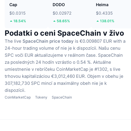
Cap
DODO
Heima
$0.0315
$0.02972
$0.4335
18.54%
58.65%
138.01%
Podatki o ceni SpaceChain v živo
The live
SpaceChain price today
is €0.009807 EUR with a
24-hour trading volume of nie je k dispozícii.
Našu cenu
SPC voči EUR aktualizujeme v reálnom čase.
SpaceChain
za posledných 24 hodín vzrástlo o 0.54 %.
Aktuálne
umiestnenie v rebríčeku CoinMarketCap je #1302, s live
trhovou kapitalizáciou €3,012,460 EUR.
Objem v obehu je
307,182,730 SPC mincí
a maximálny obeh nie je k
dispozícii.
CoinMarketCap
Tokeny
SpaceChain