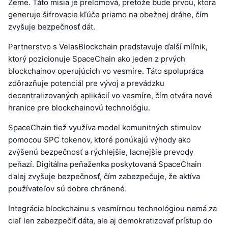
Zeme. Táto misia je prelomová, pretože bude prvou, ktorá
generuje šifrovacie kľúče priamo na obežnej dráhe, čím
zvyšuje bezpečnosť dát.
Partnerstvo s VelasBlockchain predstavuje ďalší míľnik,
ktorý pozicionuje SpaceChain ako jeden z prvých
blockchainov operujúcich vo vesmíre. Táto spolupráca
zdôrazňuje potenciál pre vývoj a prevádzku
decentralizovaných aplikácií vo vesmíre, čím otvára nové
hranice pre blockchainovú technológiu.
SpaceChain tiež využíva model komunitných stimulov
pomocou SPC tokenov, ktoré ponúkajú výhody ako
zvýšenú bezpečnosť a rýchlejšie, lacnejšie prevody
peňazí. Digitálna peňaženka poskytovaná SpaceChain
ďalej zvyšuje bezpečnosť, čím zabezpečuje, že aktíva
používateľov sú dobre chránené.
Integrácia blockchainu s vesmírnou technológiou nemá za
cieľ len zabezpečiť dáta, ale aj demokratizovať prístup do