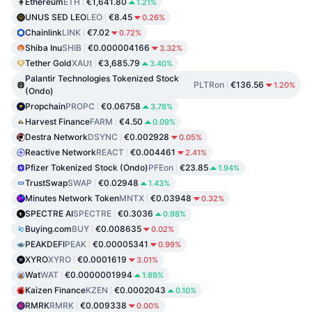
Ethereum
ETH
€1,641.80
1.21%
UNUS SED LEO
LEO
€8.45
0.26%
Chainlink
LINK
€7.02
0.72%
Shiba Inu
SHIB
€0.000004166
3.32%
Tether Gold
XAUt
€3,685.79
3.40%
Palantir Technologies Tokenized Stock
PLTRon
€136.56
1.20%
(Ondo)
Propchain
PROPC
€0.06758
3.78%
Harvest Finance
FARM
€4.50
0.09%
Destra Network
DSYNC
€0.002928
0.05%
Reactive Network
REACT
€0.004461
2.41%
Pfizer Tokenized Stock (Ondo)
PFEon
€23.85
1.94%
TrustSwap
SWAP
€0.02948
1.43%
Minutes Network Token
MNTX
€0.03948
0.32%
SPECTRE AI
SPECTRE
€0.3036
0.98%
Buying.com
BUY
€0.008635
0.02%
PEAKDEFI
PEAK
€0.00005341
0.99%
XYRO
XYRO
€0.0001619
3.01%
Wat
WAT
€0.0000001994
1.89%
Kaizen Finance
KZEN
€0.0002043
0.10%
RMRK
RMRK
€0.009338
0.00%