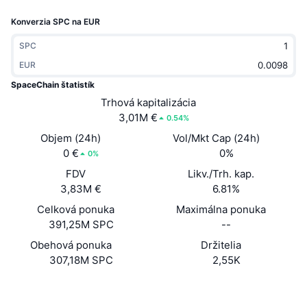
Trendy
Krypto ETF
Konverzia SPC na EUR
Zistite
CMC MCP
Nové
Bitcoin ETF
SPC
x402
Noviny
EUR
Krypto
Ethereum ETF
SpaceChain štatistík
Akadémia
Trhová kapitalizácia
Politika
3,01M €
0.54%
Technická analýza
Preskúmať
Objem (24h)
Vol/Mkt Cap (24h)
Šport
0 €
0%
RSI
Videá
0%
FDV
Likv./Trh. kap.
Financie
MACD
Glosár
3,83M €
6.81%
Celková ponuka
Technológia
Maximálna ponuka
391,25M SPC
--
Deriváty
Kampane
Obehová ponuka
Držitelia
NFT
307,18M SPC
2,55K
Prehľad
Výsadky
Celkové štatistiky NFT
Website
Whitepaper
Web
Likvidácie
Diamantové odmeny