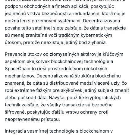
podporu obchodných a fintech aplikácií, poskytujúc
jedinečnú vrstvu bezpečnosti a redundancie, ktorá nie je
možná len s pozemnými systémami. Decentralizovaná
povaha tejto satelitnej siete zaisťuje, že dáta a transakcie
sú menej zraniteľné voči tradičným kybernetickým
útokom, pretože neexistuje jediný bod zlyhania.
Prevencia útokov od zlomyseľných aktérov je kľúčovým
aspektom akejkoľvek blockchainovej technológie a
SpaceChain to rieši prostredníctvom niekoľkých
mechanizmov. Decentralizovaná štruktúra blockchainu
znamená, že dáta sú distribuované medzi viaceré uzly, čo
robí extrémne ťažkým pre akýkoľvek jediný subjekt zmeniť
alebo poškodiť dáta. Navyše, použitie kryptografických
techník zaisťuje, že všetky transakcie sú bezpečne
šifrované, poskytujúc ďalšiu vrstvu ochrany proti
neoprávnenému prístupu.
Integrácia vesmírnej technológie s blockchainom v