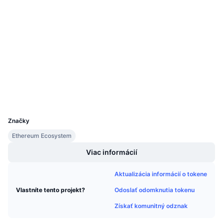
Nadchádzajúce predaje
Sadzby financovania
Učte sa a zarábajte
Sociálne siete
Kontraktné
0x86ed...6dad20
Kalendáre
3.8
Hodnotenie (CertiK)
etherscan.io
Prieskumníci
Kalendár ICO
Peňaženky
Kalendár udalostí
UCID
2410
Značky
Ethereum Ecosystem
Viac informácií
Aktualizácia informácií o tokene
Odoslať odomknutia tokenu
Vlastníte tento projekt?
Získať komunitný odznak