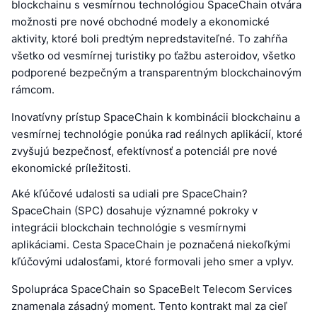
blockchainu s vesmírnou technológiou SpaceChain otvára
možnosti pre nové obchodné modely a ekonomické
aktivity, ktoré boli predtým nepredstaviteľné. To zahŕňa
všetko od vesmírnej turistiky po ťažbu asteroidov, všetko
podporené bezpečným a transparentným blockchainovým
rámcom.
Inovatívny prístup SpaceChain k kombinácii blockchainu a
vesmírnej technológie ponúka rad reálnych aplikácií, ktoré
zvyšujú bezpečnosť, efektívnosť a potenciál pre nové
ekonomické príležitosti.
Aké kľúčové udalosti sa udiali pre SpaceChain?
SpaceChain (SPC) dosahuje významné pokroky v
integrácii blockchain technológie s vesmírnymi
aplikáciami. Cesta SpaceChain je poznačená niekoľkými
kľúčovými udalosťami, ktoré formovali jeho smer a vplyv.
Spolupráca SpaceChain so SpaceBelt Telecom Services
znamenala zásadný moment. Tento kontrakt mal za cieľ