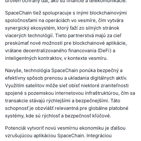
úroveň ochrany dát, ako sú financie a telekomunikácie.
SpaceChain tiež spolupracuje s inými blockchainovými
spoločnosťami na operáciách vo vesmíre, čím vytvára
synergický ekosystém, ktorý ťaží zo silných stránok
viacerých technológií. Tieto partnerstvá majú za cieľ
preskúmať nové možnosti pre blockchainové aplikácie,
vrátane decentralizovaného financovania (DeFi) a
inteligentných kontraktov, v kontexte vesmíru.
Navyše, technológia SpaceChain ponúka bezpečný a
efektívny spôsob prenosu a ukladania digitálnych aktív.
Využitím satelitov môže sieť obísť niektoré zraniteľnosti
spojené s pozemskou internetovou infraštruktúrou, čím sa
transakcie stávajú rýchlejšími a bezpečnejšími. Táto
schopnosť je obzvlášť relevantná pre globálne platobné
systémy, kde sú rýchlosť a bezpečnosť kľúčové.
Potenciál vytvoriť novú vesmírnu ekonomiku je ďalšou
vzrušujúcou aplikáciou SpaceChain. Integráciou