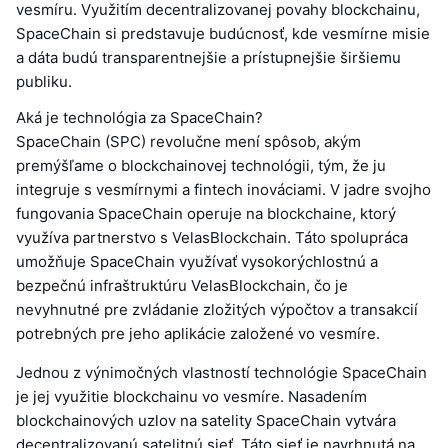
vesmíru. Využitím decentralizovanej povahy blockchainu,
SpaceChain si predstavuje budúcnosť, kde vesmírne misie
a dáta budú transparentnejšie a prístupnejšie širšiemu
publiku.
Aká je technológia za SpaceChain?
SpaceChain (SPC) revolučne mení spôsob, akým
premýšľame o blockchainovej technológii, tým, že ju
integruje s vesmírnymi a fintech inováciami. V jadre svojho
fungovania SpaceChain operuje na blockchaine, ktorý
využíva partnerstvo s VelasBlockchain. Táto spolupráca
umožňuje SpaceChain využívať vysokorýchlostnú a
bezpečnú infraštruktúru VelasBlockchain, čo je
nevyhnutné pre zvládanie zložitých výpočtov a transakcií
potrebných pre jeho aplikácie založené vo vesmíre.
Jednou z výnimočných vlastností technológie SpaceChain
je jej využitie blockchainu vo vesmíre. Nasadením
blockchainových uzlov na satelity SpaceChain vytvára
decentralizovanú satelitnú sieť. Táto sieť je navrhnutá na