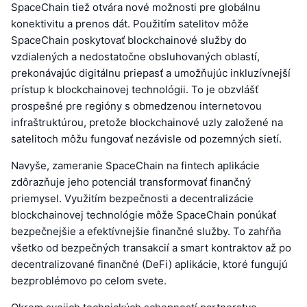
SpaceChain tiež otvára nové možnosti pre globálnu
konektivitu a prenos dát. Použitím satelitov môže
SpaceChain poskytovať blockchainové služby do
vzdialených a nedostatočne obsluhovaných oblastí,
prekonávajúc digitálnu priepasť a umožňujúc inkluzívnejší
prístup k blockchainovej technológii. To je obzvlášť
prospešné pre regióny s obmedzenou internetovou
infraštruktúrou, pretože blockchainové uzly založené na
satelitoch môžu fungovať nezávisle od pozemných sietí.
Navyše, zameranie SpaceChain na fintech aplikácie
zdôrazňuje jeho potenciál transformovať finančný
priemysel. Využitím bezpečnosti a decentralizácie
blockchainovej technológie môže SpaceChain ponúkať
bezpečnejšie a efektívnejšie finančné služby. To zahŕňa
všetko od bezpečných transakcií a smart kontraktov až po
decentralizované finančné (DeFi) aplikácie, ktoré fungujú
bezproblémovo po celom svete.