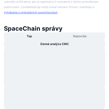
vykonáte určité akcie, ako je registrácia či transakcie s týmito pridruženými
platformami, CoinMarketCap môže získať odmenu. Prosím, prečítajte si
Vyhlásenie o pridružených spoločnostiach
.
SpaceChain správy
Top
Najnovšie
Denná analýza CMC