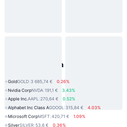
Populárne aktíva z reálneho
sveta
Gold
GOLD
3 685,74 €
0.26%
Nvidia Corp
NVDA
191,1 €
3.43%
Apple Inc.
AAPL
270,64 €
0.52%
Alphabet Inc Class A
GOOGL
315,84 €
4.03%
Microsoft Corp
MSFT
420,71 €
1.09%
Silver
SILVER
53,6 €
0.36%