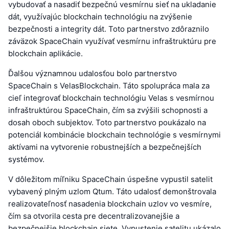
vybudovať a nasadiť bezpečnú vesmírnu sieť na ukladanie
dát, využívajúc blockchain technológiu na zvýšenie
bezpečnosti a integrity dát. Toto partnerstvo zdôraznilo
záväzok SpaceChain využívať vesmírnu infraštruktúru pre
blockchain aplikácie.
Ďalšou významnou udalosťou bolo partnerstvo
SpaceChain s VelasBlockchain. Táto spolupráca mala za
cieľ integrovať blockchain technológiu Velas s vesmírnou
infraštruktúrou SpaceChain, čím sa zvýšili schopnosti a
dosah oboch subjektov. Toto partnerstvo poukázalo na
potenciál kombinácie blockchain technológie s vesmírnymi
aktívami na vytvorenie robustnejších a bezpečnejších
systémov.
V dôležitom míľniku SpaceChain úspešne vypustil satelit
vybavený plným uzlom Qtum. Táto udalosť demonštrovala
realizovateľnosť nasadenia blockchain uzlov vo vesmíre,
čím sa otvorila cesta pre decentralizovanejšie a
bezpečnejšie blockchain siete. Vypustenie satelitu ukázalo