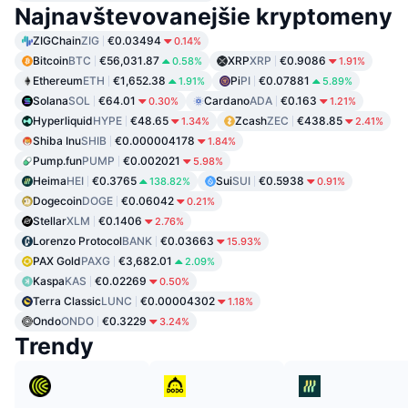
Najnavštevovanejšie kryptomeny
ZIGChain
ZIG
€0.03494
0.14%
Bitcoin
BTC
€56,031.87
XRP
XRP
€0.9086
0.58%
1.91%
Ethereum
ETH
€1,652.38
Pi
PI
€0.07881
1.91%
5.89%
Solana
SOL
€64.01
Cardano
ADA
€0.163
0.30%
1.21%
Hyperliquid
HYPE
€48.65
Zcash
ZEC
€438.85
1.34%
2.41%
Shiba Inu
SHIB
€0.000004178
1.84%
Pump.fun
PUMP
€0.002021
5.98%
Heima
HEI
€0.3765
Sui
SUI
€0.5938
138.82%
0.91%
Dogecoin
DOGE
€0.06042
0.21%
Stellar
XLM
€0.1406
2.76%
Lorenzo Protocol
BANK
€0.03663
15.93%
PAX Gold
PAXG
€3,682.01
2.09%
Kaspa
KAS
€0.02269
0.50%
Terra Classic
LUNC
€0.00004302
1.18%
Ondo
ONDO
€0.3229
3.24%
Trendy