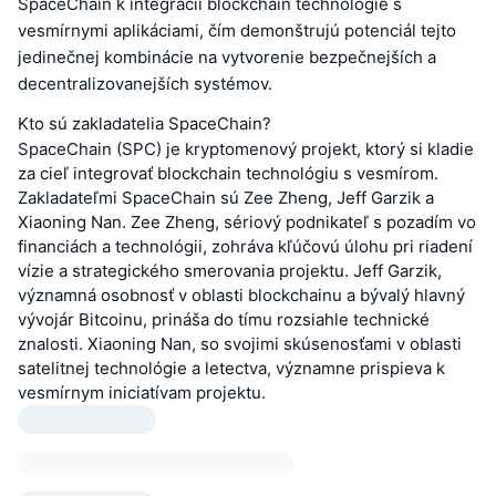
SpaceChain k integrácii blockchain technológie s
vesmírnymi aplikáciami, čím demonštrujú potenciál tejto
jedinečnej kombinácie na vytvorenie bezpečnejších a
decentralizovanejších systémov.
Kto sú zakladatelia SpaceChain?
SpaceChain (SPC) je kryptomenový projekt, ktorý si kladie
za cieľ integrovať blockchain technológiu s vesmírom.
Zakladateľmi SpaceChain sú Zee Zheng, Jeff Garzik a
Xiaoning Nan. Zee Zheng, sériový podnikateľ s pozadím vo
financiách a technológii, zohráva kľúčovú úlohu pri riadení
vízie a strategického smerovania projektu. Jeff Garzik,
významná osobnosť v oblasti blockchainu a bývalý hlavný
vývojár Bitcoinu, prináša do tímu rozsiahle technické
znalosti. Xiaoning Nan, so svojimi skúsenosťami v oblasti
satelitnej technológie a letectva, významne prispieva k
vesmírnym iniciatívam projektu.