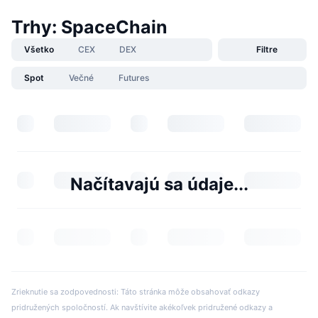
Trhy: SpaceChain
Všetko
CEX
DEX
Filtre
Spot
Večné
Futures
Načítavajú sa údaje...
Zrieknutie sa zodpovednosti: Táto stránka môže obsahovať odkazy
pridružených spoločností. Ak navštívite akékoľvek pridružené odkazy a