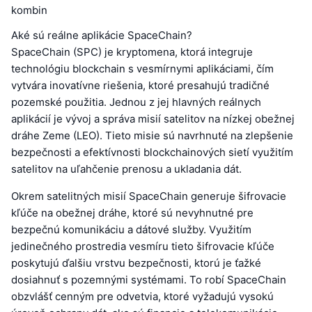
kombin
Aké sú reálne aplikácie SpaceChain?
SpaceChain (SPC) je kryptomena, ktorá integruje
technológiu blockchain s vesmírnymi aplikáciami, čím
vytvára inovatívne riešenia, ktoré presahujú tradičné
pozemské použitia. Jednou z jej hlavných reálnych
aplikácií je vývoj a správa misií satelitov na nízkej obežnej
dráhe Zeme (LEO). Tieto misie sú navrhnuté na zlepšenie
bezpečnosti a efektívnosti blockchainových sietí využitím
satelitov na uľahčenie prenosu a ukladania dát.
Okrem satelitných misií SpaceChain generuje šifrovacie
kľúče na obežnej dráhe, ktoré sú nevyhnutné pre
bezpečnú komunikáciu a dátové služby. Využitím
jedinečného prostredia vesmíru tieto šifrovacie kľúče
poskytujú ďalšiu vrstvu bezpečnosti, ktorú je ťažké
dosiahnuť s pozemnými systémami. To robí SpaceChain
obzvlášť cenným pre odvetvia, ktoré vyžadujú vysokú