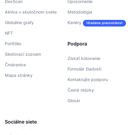
DexScan
Upozornenie
Aktíva v skutočnom svete
Metodológia
Globálne grafy
Kariéry
Hľadáme pracovníkov!
NFT
Podpora
Portfólio
Sledovací zoznam
Získať kótovanie
Čmáranice
Formulár žiadosti
Mapa stránky
Kontaktujte podporu
Časté otázky
Glosár
Sociálne siete