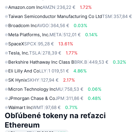
Amazon.com Inc
AMZN
236,22 €
1.72%
Taiwan Semiconductor Manufacturing Co Ltd
TSM
357,84 
Broadcom Inc
AVGO
364,56 €
0.03%
Meta Platforms, Inc.
META
512,01 €
0.14%
SpaceX
SPCX
95,28 €
13.61%
Tesla, Inc.
TSLA
278,39 €
1.77%
Berkshire Hathaway Inc Class B
BRK.B
449,53 €
0.32%
Eli Lilly And Co
LLY
1 019,51 €
4.86%
SK Hynix
SKHY
127,94 €
2.17%
Micron Technology Inc
MU
758,53 €
0.06%
JPmorgan Chase & Co
JPM
311,86 €
0.48%
Walmart Inc
WMT
97,68 €
0.71%
Obľúbené tokeny na reťazci
Ethereum