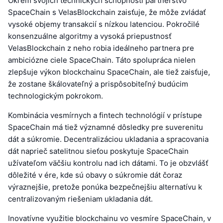
Okrem svojich technických schopností partnerstvo
SpaceChain s VelasBlockchain zaisťuje, že môže zvládať
vysoké objemy transakcií s nízkou latenciou. Pokročilé
konsenzuálne algoritmy a vysoká priepustnosť
VelasBlockchain z neho robia ideálneho partnera pre
ambiciózne ciele SpaceChain. Táto spolupráca nielen
zlepšuje výkon blockchainu SpaceChain, ale tiež zaisťuje,
že zostane škálovateľný a prispôsobiteľný budúcim
technologickým pokrokom.
Kombinácia vesmírnych a fintech technológií v prístupe
SpaceChain má tiež významné dôsledky pre suverenitu
dát a súkromie. Decentralizáciou ukladania a spracovania
dát naprieč satelitnou sieťou poskytuje SpaceChain
užívateľom väčšiu kontrolu nad ich dátami. To je obzvlášť
dôležité v ére, kde sú obavy o súkromie dát čoraz
výraznejšie, pretože ponúka bezpečnejšiu alternatívu k
centralizovaným riešeniam ukladania dát.
Inovatívne využitie blockchainu vo vesmíre SpaceChain, v