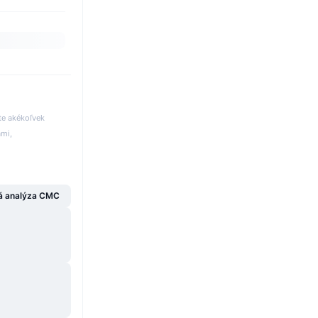
te akékoľvek
ami,
á analýza CMC