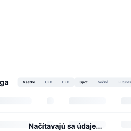
aga
Všetko
CEX
DEX
Spot
Večné
Future
Načítavajú sa údaje...