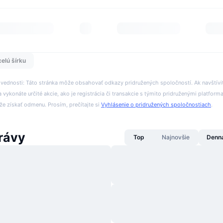
celú šírku
ovednosti: Táto stránka môže obsahovať odkazy pridružených spoločností. Ak navštívi
 vykonáte určité akcie, ako je registrácia či transakcie s týmito pridruženými platform
 získať odmenu. Prosím, prečítajte si
Vyhlásenie o pridružených spoločnostiach
.
rávy
Top
Najnovšie
Denn