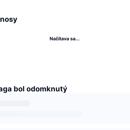
ýnosy
Načítava sa...
aga bol odomknutý