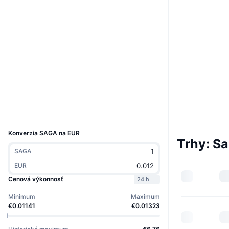
Boost
Web
Website
Whitepaper
Sociálne siete
0xf42f...32fa98
Kontraktné
3.8
Hodnotenie (CertiK)
Prieskumníci
www.mintscan.io
Peňaženky
UCID
30372
Konverzia SAGA na EUR
Trhy: S
SAGA
EUR
Cenová výkonnosť
24 h
Minimum
Maximum
€0.01141
€0.01323