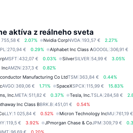
e aktíva z reálneho sveta
 755,58 €
2.07%
Nvidia Corp
NVDA
193,57 €
2.27%
PL
270,94 €
0.29%
Alphabet Inc Class A
GOOGL
306,91 €
orp
MSFT
432,07 €
0.03%
Silver
SILVER
54,99 €
3.05%
 Inc
AMZN
237,3 €
0.82%
conductor Manufacturing Co Ltd
TSM
363,84 €
0.44%
c
AVGO
369,06 €
1.71%
SpaceX
SPCX
115,99 €
15.83%
ms, Inc.
META
511,82 €
0.37%
Tesla, Inc.
TSLA
284,58 €
2.
thaway Inc Class B
BRK.B
451,01 €
0.54%
 Co
LLY
1 025,84 €
0.52%
Micron Technology Inc
MU
761,19 
HY
119,5 €
3.92%
JPmorgan Chase & Co
JPM
309,79 €
0.
WMT
96,69 €
0.20%