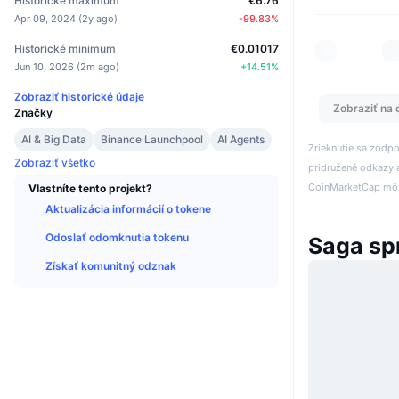
Historické maximum
€6.76
Apr 09, 2024
(
2y ago
)
-99.83
%
Historické minimum
€0.01017
Jun 10, 2026
(
2m ago
)
+
14.51
%
Zobraziť historické údaje
Zobraziť na 
Značky
AI & Big Data
Binance Launchpool
AI Agents
Zrieknutie sa zodp
Zobraziť všetko
pridružené odkazy a
CoinMarketCap môže
Vlastníte tento projekt?
Aktualizácia informácií o tokene
Odoslať odomknutia tokenu
Saga sp
Získať komunitný odznak