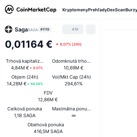
Kryptomeny
Prehľady
DexScan
Burz
Saga
41K
#1119
SAGA
0,01164 €
8.07%
(
24h
)
Trhová kapitalizácia
Odomknutá trhová kap.
4,84M €
10,69M €
8.07%
Objem (24h)
Vol/Mkt Cap (24h)
14,28M €
294,61%
94.26%
FDV
12,86M €
Celková ponuka
Maximálna ponuka
1,1B SAGA
∞
Obehová ponuka
416,5M SAGA