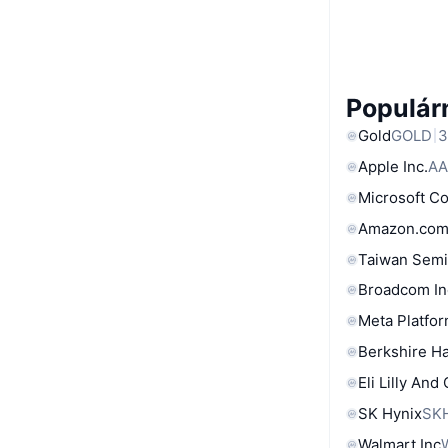
Populárn
Gold
GOLD
3
Apple Inc.
AA
Microsoft C
Amazon.com
Taiwan Semi
Broadcom In
Meta Platfor
Berkshire Ha
Eli Lilly And
SK Hynix
SK
Walmart Inc