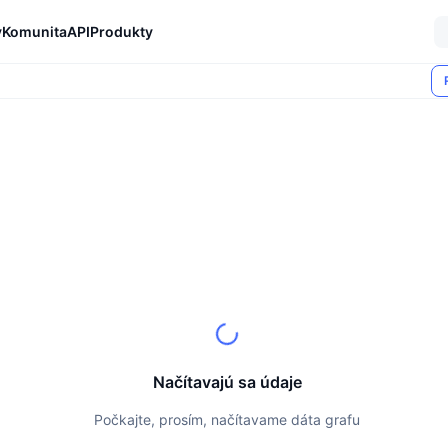
y
Komunita
API
Produkty
Načítavajú sa údaje
Počkajte, prosím, načítavame dáta grafu