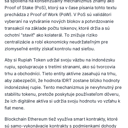
sa spolieha na konsenzuálny mechanizmus známy ako
Proof of Stake (PoS), ktorý sa v čase písania tohto textu
prechádza z Proof of Work (PoW). V PoS sú validátori
vyberaní na vytváranie nových blokov a potvrdzovanie
transakcií na základe počtu tokenov, ktoré držia a sú
ochotní "staviť" ako kolaterál. To znižuje riziko
centralizácie a robí ekonomicky neudržateľným pre
zlomyseľné entity získať kontrolu nad sieťou.
Aby si Rupiah Token udržal svoju väzbu na indonézsku
rupiu, spolupracuje s tretími stranami, ako sú tvorcovia
trhu a obchodníci. Tieto entity aktívne zasahujú na trhu,
aby zabezpečili, že hodnota IDRT zostane blízko hodnoty
indonézskej rupie. Tento mechanizmus je nevyhnutný pre
stabilitu tokenu, pretože poskytuje používateľom dôveru,
že ich digitálne aktíva si udržia svoju hodnotu vo vzťahu k
fiat mene.
Blockchain Ethereum tiež využíva smart kontrakty, ktoré
sú samo-vykonávacie kontrakty s podmienkami dohody