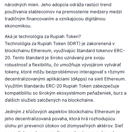
národných mien. Jeho adopcia odráža rastúci trend
používania stablecoinov na premostenie medzery medzi
tradičným financovaním a vznikajúcou digitálnou
ekonomikou.
Aká je technológia za Rupiah Token?
Technológia za Rupiah Token (IDRT) je zakorenená v
blockchainu Ethereum, využívajúc štandard tokenov ERC-
20. Tento štandard je široko uznávaný pre svoju
robustnosť a flexibilitu, čo umožňuje vývojárom vytvárať
tokeny, ktoré môžu bezproblémovo interagovať s rôznymi
decentralizovanými aplikáciami (dApps) na sieti Ethereum.
Využitím štandardu ERC-20 Rupiah Token zabezpečuje
kompatibilitu so širokým ekosystémom peňaženiek, burz a
ďalších služieb založených na blockchaine.
Jedným z kľúčových aspektov blockchainu Ethereum je
jeho decentralizovaná povaha, ktorá hrá rozhodujúcu
úlohu pri prevencii útokov od zlomyseľných aktérov. Sieť