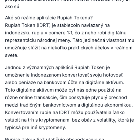
ako sú
Aké sú reálne aplikácie Rupiah Tokenu?
Rupiah Token (IDRT) je stablecoin naviazaný na
indonézsku rupiu v pomere 1:1, čo z neho robí digitálnu
reprezentáciu národnej meny. Táto jedinečná vlastnosť mu
umožňuje slúžiť na niekoľko praktických účelov v reálnom
svete.
Jednou z významných aplikácií Rupiah Token je
umožnenie Indonézanom konvertovať svoju hotovosť
alebo peniaze na bankovom účte na digitálne aktívum.
Toto digitálne aktívum môže byť následne použité na
rôzne online transakcie, čím poskytuje plynulý prechod
medzi tradičným bankovníctvom a digitálnou ekonomikou.
Konvertovaním rupie na IDRT môžu používatelia ľahko
vstúpiť na trh s kryptomenami bez obáv z volatility, ktorá je
typická pre iné kryptomeny.
Rupiah Token tiež uľahčuje obchodovanie na