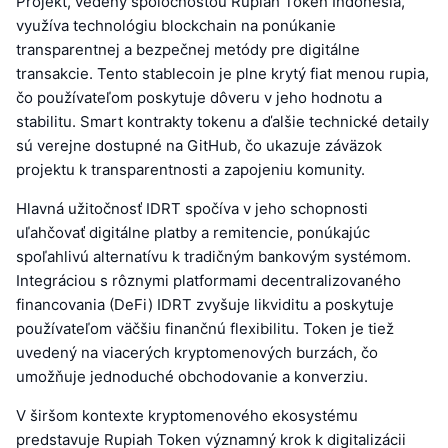
Projekt, vedený spoločnosťou Rupiah Token Indonesia,
využíva technológiu blockchain na ponúkanie
transparentnej a bezpečnej metódy pre digitálne
transakcie. Tento stablecoin je plne krytý fiat menou rupia,
čo používateľom poskytuje dôveru v jeho hodnotu a
stabilitu. Smart kontrakty tokenu a ďalšie technické detaily
sú verejne dostupné na GitHub, čo ukazuje záväzok
projektu k transparentnosti a zapojeniu komunity.
Hlavná užitočnosť IDRT spočíva v jeho schopnosti
uľahčovať digitálne platby a remitencie, ponúkajúc
spoľahlivú alternatívu k tradičným bankovým systémom.
Integráciou s rôznymi platformami decentralizovaného
financovania (DeFi) IDRT zvyšuje likviditu a poskytuje
používateľom väčšiu finančnú flexibilitu. Token je tiež
uvedený na viacerých kryptomenových burzách, čo
umožňuje jednoduché obchodovanie a konverziu.
V širšom kontexte kryptomenového ekosystému
predstavuje Rupiah Token významný krok k digitalizácii