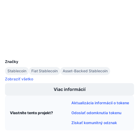
3.6
Nadchádzajúce predaje
Hodnotenie (CertiK)
Sadzby financovania
Učte sa a zarábajte
Audity
etherscan.io
Kalendáre
Prieskumníci
Peňaženky
Kalendár ICO
UCID
4702
Kalendár udalostí
Značky
Stablecoin
Fiat Stablecoin
Asset-Backed Stablecoin
Zobraziť všetko
Viac informácií
Aktualizácia informácií o tokene
Odoslať odomknutia tokenu
Vlastníte tento projekt?
Získať komunitný odznak