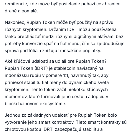
remitencie, kde môže byť posielanie peňazí cez hranice
drahé a pomalé.
Nakoniec, Rupiah Token môže byť použitý na správu
rôznych kryptomien. Držaním IDRT môžu používatelia
ľahko prechádzať medzi rôznymi digitálnymi aktívami bez
potreby konverzie späť na fiat menu, čím sa zjednodušuje
správa portfólia a znižujú transakčné poplatky.
Aké kľúčové udalosti sa udiali pre Rupiah Token?
Rupiah Token (IDRT) je stablecoin naviazaný na
indonézsku rupiu v pomere 1:1, navrhnutý tak, aby
priniesol stabilitu fiat meny do dynamického sveta
kryptomien. Tento token zažil niekoľko kľúčových
momentov, ktoré formovali jeho cestu a adopciu v
blockchainovom ekosystéme.
Jednou zo základných udalostí pre Rupiah Token bolo
vytvorenie jeho smart kontraktov. Tieto smart kontrakty sú
chrbtovou kosťou IDRT, zabezpečujú stabilitu a