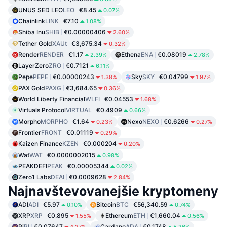
UNUS SED LEO
LEO
€8.45
0.07%
Chainlink
LINK
€7.10
1.08%
Shiba Inu
SHIB
€0.00000406
2.60%
Tether Gold
XAUt
€3,675.34
0.32%
Render
RENDER
€1.17
Ethena
ENA
€0.08019
2.39%
2.78%
LayerZero
ZRO
€0.7121
6.11%
Pepe
PEPE
€0.00000243
Sky
SKY
€0.04799
1.38%
1.97%
PAX Gold
PAXG
€3,684.65
0.36%
World Liberty Financial
WLFI
€0.04553
1.68%
Virtuals Protocol
VIRTUAL
€0.4909
0.66%
Morpho
MORPHO
€1.64
Nexo
NEXO
€0.6266
0.23%
0.27%
Frontier
FRONT
€0.01119
0.29%
Kaizen Finance
KZEN
€0.000204
0.20%
Wat
WAT
€0.0000002015
0.98%
PEAKDEFI
PEAK
€0.00005344
0.02%
Zero1 Labs
DEAI
€0.0009628
2.84%
Najnavštevovanejšie kryptomeny
ADI
ADI
€5.97
Bitcoin
BTC
€56,340.59
0.10%
0.74%
XRP
XRP
€0.895
Ethereum
ETH
€1,660.04
1.55%
0.56%
Pi
PI
€0.07647
Cardano
ADA
€0.1748