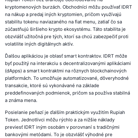
kryptomenových burzách. Obchodníci môžu používať IDRT
na nákup a predaj iných kryptomien, pričom využívajú
stabilitu tokenu naviazaného na fiat menu, zatiaľ čo sa
zúčastňujú širšieho krypto ekosystému. Táto stabilita je
obzvlášť užitočná pre tých, ktorí sa chcú zabezpečiť proti
volatilite iných digitálnych aktív.
Ďalšou aplikáciou je oblasť smart kontraktov. IDRT môže
byť použitý na interakciu s decentralizovanými aplikáciami
(dApps) a smart kontraktmi na rôznych blockchainových
platformách. To umožňuje automatizované, dôveryhodné
transakcie, ktoré sú vykonávané na základe
preddefinovaných podmienok, pričom sa používa stabilná
a známa mena.
Posielanie peňazí je ďalším praktickým využitím Rupiah
Token. Jednotlivci môžu rýchlo a za nižšie náklady
previesť IDRT iným osobám v porovnaní s tradičnými
bankovými metódami. To je obzvlášť výhodné pre