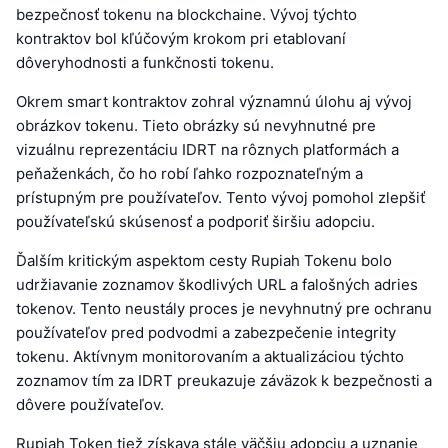
bezpečnosť tokenu na blockchaine. Vývoj týchto
kontraktov bol kľúčovým krokom pri etablovaní
dôveryhodnosti a funkčnosti tokenu.
Okrem smart kontraktov zohral významnú úlohu aj vývoj
obrázkov tokenu. Tieto obrázky sú nevyhnutné pre
vizuálnu reprezentáciu IDRT na rôznych platformách a
peňaženkách, čo ho robí ľahko rozpoznateľným a
prístupným pre používateľov. Tento vývoj pomohol zlepšiť
používateľskú skúsenosť a podporiť širšiu adopciu.
Ďalším kritickým aspektom cesty Rupiah Tokenu bolo
udržiavanie zoznamov škodlivých URL a falošných adries
tokenov. Tento neustály proces je nevyhnutný pre ochranu
používateľov pred podvodmi a zabezpečenie integrity
tokenu. Aktívnym monitorovaním a aktualizáciou týchto
zoznamov tím za IDRT preukazuje záväzok k bezpečnosti a
dôvere používateľov.
Rupiah Token tiež získava stále väčšiu adopciu a uznanie