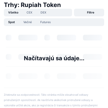
Trhy: Rupiah Token
Všetko
CEX
DEX
Filtre
Spot
Večné
Futures
Načítavajú sa údaje...
Zrieknutie sa zodpovednosti: Táto stránka môže obsahovať odkazy
pridružených spoločností. Ak navštívite akékoľvek pridružené odkazy a
vykonáte určité akcie, ako je registrácia či transakcie s týmito pridruženými