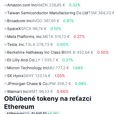
Amazon.com Inc
AMZN
236,85 €
0.32%
Taiwan Semiconductor Manufacturing Co Ltd
TSM
364,33 
Broadcom Inc
AVGO
367,65 €
0.81%
SpaceX
SPCX
99,74 €
0.10%
Meta Platforms, Inc.
META
510,13 €
0.27%
Tesla, Inc.
TSLA
278,73 €
0.60%
Berkshire Hathaway Inc Class B
BRK.B
452,64 €
0.50%
Eli Lilly And Co
LLY
1 035,7 €
0.21%
Micron Technology Inc
MU
777,2 €
1.68%
SK Hynix
SKHY
123,14 €
1.05%
JPmorgan Chase & Co
JPM
309,2 €
0.08%
Walmart Inc
WMT
96,53 €
0.66%
Obľúbené tokeny na reťazci
Ethereum
Ethereum
ETH
€1,648.85
0.39%