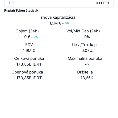
EUR
Trendy
Krypto ETF
Zistite
CMC MCP
Rupiah Token štatistík
Nové
Trhová kapitalizácia
Bitcoin ETF
x402
Noviny
1,9M €
0%
Krypto
Ethereum ETF
Objem (24h)
Vol/Mkt Cap (24h)
Akadémia
0 €
0%
0%
Politika
FDV
Likv./Trh. kap.
Technická analýza
Preskúmať
1,9M €
0.07%
Šport
Celková ponuka
Maximálna ponuka
RSI
Videá
173,85B IDRT
∞
Financie
MACD
Obehová ponuka
Držitelia
Glosár
173,85B IDRT
18,65K
Technológia
Web
Website
Whitepaper
Deriváty
Kampane
NFT
Sociálne siete
Prehľad
Výsadky
Celkové štatistiky NFT
0x998F...A5b48A
Kontraktné
Likvidácie
Diamantové odmeny