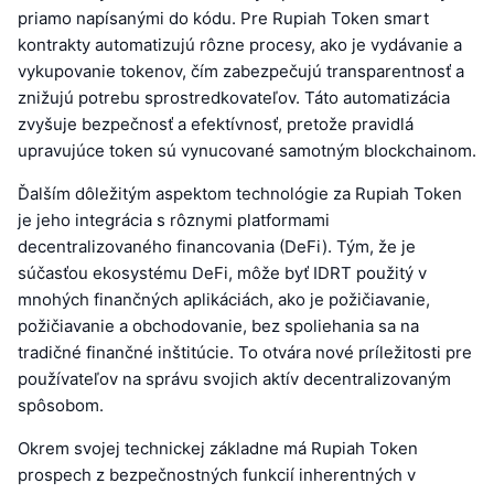
priamo napísanými do kódu. Pre Rupiah Token smart
kontrakty automatizujú rôzne procesy, ako je vydávanie a
vykupovanie tokenov, čím zabezpečujú transparentnosť a
znižujú potrebu sprostredkovateľov. Táto automatizácia
zvyšuje bezpečnosť a efektívnosť, pretože pravidlá
upravujúce token sú vynucované samotným blockchainom.
Ďalším dôležitým aspektom technológie za Rupiah Token
je jeho integrácia s rôznymi platformami
decentralizovaného financovania (DeFi). Tým, že je
súčasťou ekosystému DeFi, môže byť IDRT použitý v
mnohých finančných aplikáciách, ako je požičiavanie,
požičiavanie a obchodovanie, bez spoliehania sa na
tradičné finančné inštitúcie. To otvára nové príležitosti pre
používateľov na správu svojich aktív decentralizovaným
spôsobom.
Okrem svojej technickej základne má Rupiah Token
prospech z bezpečnostných funkcií inherentných v