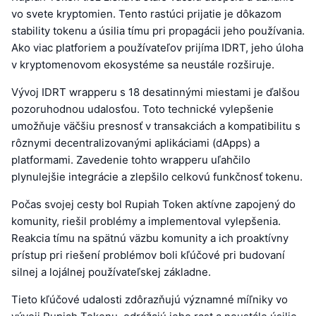
vo svete kryptomien. Tento rastúci prijatie je dôkazom
stability tokenu a úsilia tímu pri propagácii jeho používania.
Ako viac platforiem a používateľov prijíma IDRT, jeho úloha
v kryptomenovom ekosystéme sa neustále rozširuje.
Vývoj IDRT wrapperu s 18 desatinnými miestami je ďalšou
pozoruhodnou udalosťou. Toto technické vylepšenie
umožňuje väčšiu presnosť v transakciách a kompatibilitu s
rôznymi decentralizovanými aplikáciami (dApps) a
platformami. Zavedenie tohto wrapperu uľahčilo
plynulejšie integrácie a zlepšilo celkovú funkčnosť tokenu.
Počas svojej cesty bol Rupiah Token aktívne zapojený do
komunity, riešil problémy a implementoval vylepšenia.
Reakcia tímu na spätnú väzbu komunity a ich proaktívny
prístup pri riešení problémov boli kľúčové pri budovaní
silnej a lojálnej používateľskej základne.
Tieto kľúčové udalosti zdôrazňujú významné míľniky vo