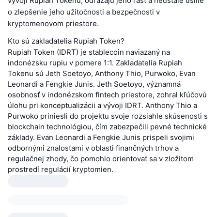
vývoji Rupiah Tokenu, odrážajú jeho rast a neustále úsilie
o zlepšenie jeho užitočnosti a bezpečnosti v
kryptomenovom priestore.
Kto sú zakladatelia Rupiah Token?
Rupiah Token (IDRT) je stablecoin naviazaný na
indonézsku rupiu v pomere 1:1. Zakladatelia Rupiah
Tokenu sú Jeth Soetoyo, Anthony Thio, Purwoko, Evan
Leonardi a Fengkie Junis. Jeth Soetoyo, významná
osobnosť v indonézskom fintech priestore, zohral kľúčovú
úlohu pri konceptualizácii a vývoji IDRT. Anthony Thio a
Purwoko priniesli do projektu svoje rozsiahle skúsenosti s
blockchain technológiou, čím zabezpečili pevné technické
základy. Evan Leonardi a Fengkie Junis prispeli svojimi
odbornými znalosťami v oblasti finančných trhov a
regulačnej zhody, čo pomohlo orientovať sa v zložitom
prostredí regulácií kryptomien.