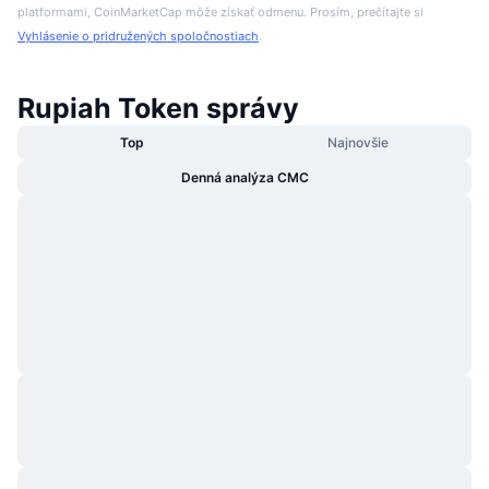
platformami, CoinMarketCap môže získať odmenu. Prosím, prečítajte si
Vyhlásenie o pridružených spoločnostiach
.
Rupiah Token správy
Top
Najnovšie
Denná analýza CMC