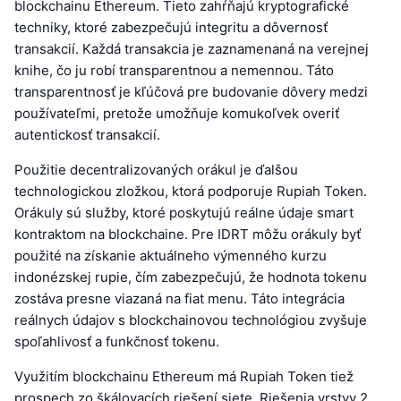
blockchainu Ethereum. Tieto zahŕňajú kryptografické
techniky, ktoré zabezpečujú integritu a dôvernosť
transakcií. Každá transakcia je zaznamenaná na verejnej
knihe, čo ju robí transparentnou a nemennou. Táto
transparentnosť je kľúčová pre budovanie dôvery medzi
používateľmi, pretože umožňuje komukoľvek overiť
autentickosť transakcií.
Použitie decentralizovaných orákul je ďalšou
technologickou zložkou, ktorá podporuje Rupiah Token.
Orákuly sú služby, ktoré poskytujú reálne údaje smart
kontraktom na blockchaine. Pre IDRT môžu orákuly byť
použité na získanie aktuálneho výmenného kurzu
indonézskej rupie, čím zabezpečujú, že hodnota tokenu
zostáva presne viazaná na fiat menu. Táto integrácia
reálnych údajov s blockchainovou technológiou zvyšuje
spoľahlivosť a funkčnosť tokenu.
Využitím blockchainu Ethereum má Rupiah Token tiež
prospech zo škálovacích riešení siete. Riešenia vrstvy 2,