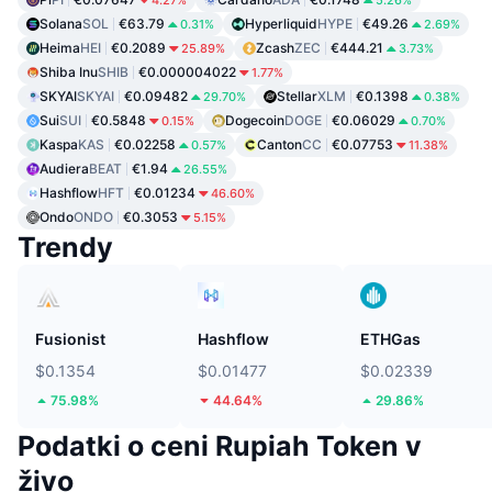
4.27%
5.26%
Solana
SOL
€63.79
Hyperliquid
HYPE
€49.26
0.31%
2.69%
Heima
HEI
€0.2089
Zcash
ZEC
€444.21
25.89%
3.73%
Shiba Inu
SHIB
€0.000004022
1.77%
SKYAI
SKYAI
€0.09482
Stellar
XLM
€0.1398
29.70%
0.38%
Sui
SUI
€0.5848
Dogecoin
DOGE
€0.06029
0.15%
0.70%
Kaspa
KAS
€0.02258
Canton
CC
€0.07753
0.57%
11.38%
Audiera
BEAT
€1.94
26.55%
Hashflow
HFT
€0.01234
46.60%
Ondo
ONDO
€0.3053
5.15%
Trendy
Fusionist
Hashflow
ETHGas
$0.1354
$0.01477
$0.02339
75.98%
44.64%
29.86%
Podatki o ceni Rupiah Token v
živo