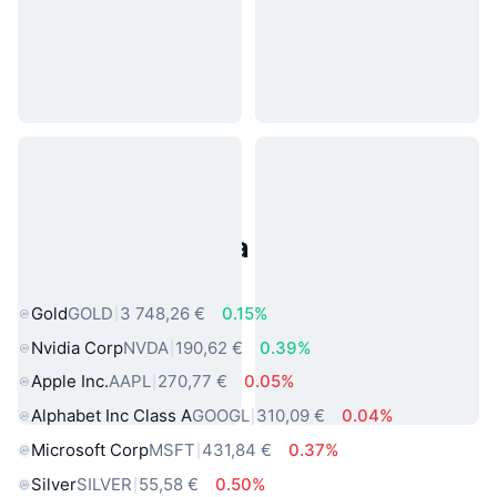
Populárne aktíva z reálneho
sveta
Gold
GOLD
3 748,26 €
0.15%
Nvidia Corp
NVDA
190,62 €
0.39%
Apple Inc.
AAPL
270,77 €
0.05%
Alphabet Inc Class A
GOOGL
310,09 €
0.04%
Microsoft Corp
MSFT
431,84 €
0.37%
Silver
SILVER
55,58 €
0.50%