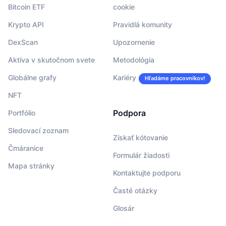
Bitcoin ETF
cookie
Krypto API
Pravidlá komunity
DexScan
Upozornenie
Aktíva v skutočnom svete
Metodológia
Globálne grafy
Kariéry
Hľadáme pracovníkov!
NFT
Podpora
Portfólio
Sledovací zoznam
Získať kótovanie
Čmáranice
Formulár žiadosti
Mapa stránky
Kontaktujte podporu
Časté otázky
Glosár