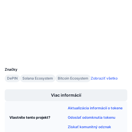
Nadchádzajúce predaje
0x01b6...BF45fb
Kontraktné
Sadzby financovania
Učte sa a zarábajte
3.6
Hodnotenie (CertiK)
Kalendáre
etherscan.io
Prieskumníci
Kalendár ICO
Peňaženky
Kalendár udalostí
UCID
3701
Značky
DePIN
Solana Ecosystem
Bitcoin Ecosystem
Zobraziť všetko
Boost
Viac informácií
Aktualizácia informácií o tokene
Odoslať odomknutia tokenu
Vlastníte tento projekt?
Získať komunitný odznak