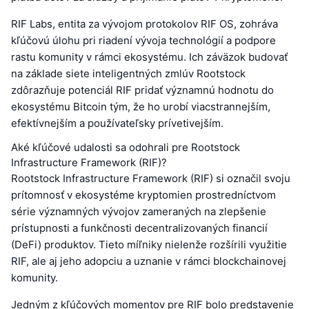
RIF Labs, entita za vývojom protokolov RIF OS, zohráva
kľúčovú úlohu pri riadení vývoja technológií a podpore
rastu komunity v rámci ekosystému. Ich záväzok budovať
na základe siete inteligentných zmlúv Rootstock
zdôrazňuje potenciál RIF pridať významnú hodnotu do
ekosystému Bitcoin tým, že ho urobí viacstrannejším,
efektívnejším a používateľsky prívetivejším.
Aké kľúčové udalosti sa odohrali pre Rootstock
Infrastructure Framework (RIF)?
Rootstock Infrastructure Framework (RIF) si označil svoju
prítomnosť v ekosystéme kryptomien prostredníctvom
série významných vývojov zameraných na zlepšenie
prístupnosti a funkčnosti decentralizovaných financií
(DeFi) produktov. Tieto míľniky nielenže rozšírili využitie
RIF, ale aj jeho adopciu a uznanie v rámci blockchainovej
komunity.
Jedným z kľúčových momentov pre RIF bolo predstavenie