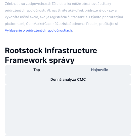
Zrieknutie sa zodpovednosti: Táto stránka môže obsahovať odkazy
pridružených spoločností. Ak navštívite akékoľvek pridružené odkazy a
vykonáte určité akcie, ako je registrácia či transakcie s týmito pridruženými
platformami, CoinMarketCap môže získať odmenu. Prosím, prečítajte si
Vyhlásenie o pridružených spoločnostiach
.
Rootstock Infrastructure
Framework správy
Top
Najnovšie
Denná analýza CMC