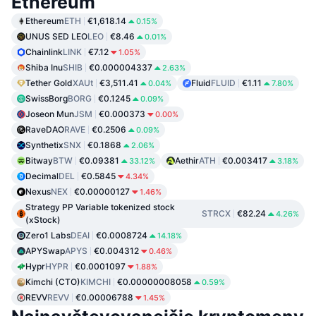
Ethereum
Ethereum
ETH
€1,618.14
0.15%
UNUS SED LEO
LEO
€8.46
0.01%
Chainlink
LINK
€7.12
1.05%
Shiba Inu
SHIB
€0.000004337
2.63%
Tether Gold
XAUt
€3,511.41
Fluid
FLUID
€1.11
0.04%
7.80%
SwissBorg
BORG
€0.1245
0.09%
Joseon Mun
JSM
€0.000373
0.00%
RaveDAO
RAVE
€0.2506
0.09%
Synthetix
SNX
€0.1868
2.06%
Bitway
BTW
€0.09381
Aethir
ATH
€0.003417
33.12%
3.18%
Decimal
DEL
€0.5845
4.34%
Nexus
NEX
€0.00000127
1.46%
Strategy PP Variable tokenized stock
STRCX
€82.24
4.26%
(xStock)
Zero1 Labs
DEAI
€0.0008724
14.18%
APYSwap
APYS
€0.004312
0.46%
Hypr
HYPR
€0.0001097
1.88%
Kimchi (CTO)
KIMCHI
€0.00000008058
0.59%
REVV
REVV
€0.00006788
1.45%