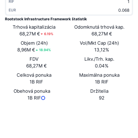
RIF
Trendy
Krypto ETF
Zistite
CMC MCP
EUR
Rootstock Infrastructure Framework štatistík
Nové
Bitcoin ETF
x402
Noviny
Trhová kapitalizácia
Odomknutá trhová kap.
68,27M €
68,27M €
6.19%
Krypto
Ethereum ETF
Akadémia
Objem (24h)
Vol/Mkt Cap (24h)
8,96M €
Politika
13,12%
18.94%
Technická analýza
Preskúmať
FDV
Likv./Trh. kap.
Šport
68,27M €
0.04%
RSI
Videá
Celková ponuka
Maximálna ponuka
Financie
1B RIF
1B RIF
MACD
Glosár
Obehová ponuka
Držitelia
Technológia
1B RIF
92
Deriváty
Kampane
Website
Whitepaper
NFT
Web
Prehľad
Výsadky
Celkové štatistiky NFT
Sociálne siete
Likvidácie
Diamantové odmeny