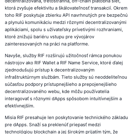
decentralizovaná, treťostranná, off-chain platobná sieť,
ktorá zvyšuje efektivitu a škálovateľnosť transakcií. Okrem
toho RIF poskytuje zbierku API navrhnutých pre bezpečnú
a plynulú komunikáciu medzi rôznymi decentralizovanými
aplikáciami, spolu s užívateľsky prívetivými rozhraniami,
ktoré znižujú bariéru vstupu pre vývojárov
zainteresovaných na práci na platforme.
Navyše, služby RIF rozširujú užitočnosť rámca ponukou
nástrojov ako RIF Wallet a RIF Name Service, ktoré ďalej
zjednodušujú prístup k decentralizovaným
infraštruktúrnym službám. Tieto služby sú neoddeliteľnou
súčasťou podpory prístupnejšieho a prepojenejšieho
decentralizovaného webu, kde môžu používatelia
interagovať s rôznymi dApps spôsobom intuitívnejším a
efektívnejším.
Misia RIF presahuje len poskytovanie technického základu
pre dApps. Snaží sa preklenúť priepasť medzi
technológiou blockchain a jej širokým prijatím tým, že