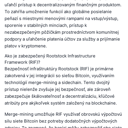
uľahčí prístup k decentralizovaným finančným produktom.
To zahŕňa umožnenie funkcií ako globálne posielanie
peňazí s miestnymi menovými rampami na vstup/výstup,
sporenie v stabilných minciach, prístup k
nezabezpečeným pôžičkám prostredníctvom komunitnej
podpory a uľahčenie platenia účtov za služby a prijímanie
platov v kryptomene.
Ako je zabezpečený Rootstock Infrastructure
Framework (RIF)?
Bezpečnosť infraštruktúry Rootstock (RIF) je primárne
zakotvená v jej integrácii so sieťou Bitcoin, využívaním
technológií merge-mining a sidechain. Tento dvojitý
prístup nielenže zvyšuje jej bezpečnosť, ale zároveň
zabezpečuje škálovateľnosť a decentralizáciu, kľúčové
atribúty pre akýkoľvek systém založený na blockchaine.
Merge-mining umožňuje RIF využívať obrovskú výpočtovú
silu siete Bitcoin bez potreby dodatočných výpočtových
zdrojov. To znamená, že baníci môžu zabezpečiť obe siete