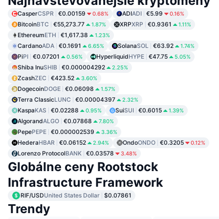
Najnavštevovanejšie kryptomeny
Casper
CSPR
€0.00159
ADI
ADI
€5.99
0.68%
0.16%
Bitcoin
BTC
€55,273.77
XRP
XRP
€0.9361
1.87%
1.11%
Ethereum
ETH
€1,617.38
1.23%
Cardano
ADA
€0.1691
Solana
SOL
€63.92
6.65%
1.74%
Pi
PI
€0.07201
Hyperliquid
HYPE
€47.75
0.56%
5.05%
Shiba Inu
SHIB
€0.000004292
2.25%
Zcash
ZEC
€423.52
3.60%
Dogecoin
DOGE
€0.06098
1.57%
Terra Classic
LUNC
€0.00004397
2.32%
Kaspa
KAS
€0.02288
Sui
SUI
€0.6015
0.95%
1.39%
Algorand
ALGO
€0.07868
7.80%
Pepe
PEPE
€0.000002539
3.36%
Hedera
HBAR
€0.06152
Ondo
ONDO
€0.3205
2.94%
0.12%
Lorenzo Protocol
BANK
€0.03578
3.48%
Globálne ceny Rootstock
Infrastructure Framework
RIF/USD
United States Dollar
$0.07861
Trendy