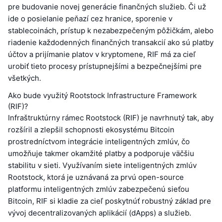
pre budovanie novej generácie finančných služieb. Či už
ide o posielanie peňazí cez hranice, sporenie v
stablecoinách, prístup k nezabezpečeným pôžičkám, alebo
riadenie každodenných finančných transakcií ako sú platby
účtov a prijímanie platov v kryptomene, RIF má za cieľ
urobiť tieto procesy prístupnejšími a bezpečnejšími pre
všetkých.
Ako bude využitý Rootstock Infrastructure Framework
(RIF)?
Infraštruktúrny rámec Rootstock (RIF) je navrhnutý tak, aby
rozšíril a zlepšil schopnosti ekosystému Bitcoin
prostredníctvom integrácie inteligentných zmlúv, čo
umožňuje takmer okamžité platby a podporuje väčšiu
stabilitu v sieti. Využívaním siete inteligentných zmlúv
Rootstock, ktorá je uznávaná za prvú open-source
platformu inteligentných zmlúv zabezpečenú sieťou
Bitcoin, RIF si kladie za cieľ poskytnúť robustný základ pre
vývoj decentralizovaných aplikácií (dApps) a služieb.