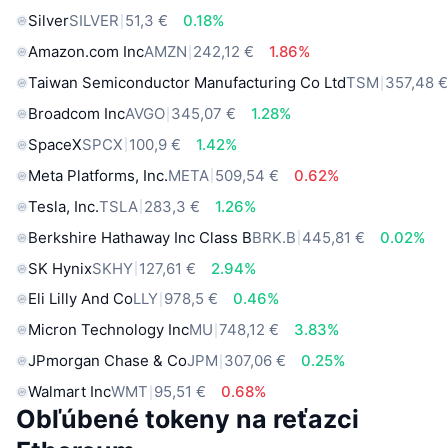
Silver
SILVER
51,3 €
0.18%
Amazon.com Inc
AMZN
242,12 €
1.86%
Taiwan Semiconductor Manufacturing Co Ltd
TSM
357,48 
Broadcom Inc
AVGO
345,07 €
1.28%
SpaceX
SPCX
100,9 €
1.42%
Meta Platforms, Inc.
META
509,54 €
0.62%
Tesla, Inc.
TSLA
283,3 €
1.26%
Berkshire Hathaway Inc Class B
BRK.B
445,81 €
0.02%
SK Hynix
SKHY
127,61 €
2.94%
Eli Lilly And Co
LLY
978,5 €
0.46%
Micron Technology Inc
MU
748,12 €
3.83%
JPmorgan Chase & Co
JPM
307,06 €
0.25%
Walmart Inc
WMT
95,51 €
0.68%
Obľúbené tokeny na reťazci