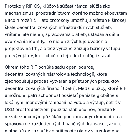
Protokoly RIF OS, kľúčová súčasť rámca, slúžia ako
mechanizmus, prostredníctvom ktorého možno ekosystém
Bitcoin rozšíriť. Tieto protokoly umožňujú prístup k širokej
škále decentralizovaných infraštruktúrnych služieb,
vrátane, ale nielen, spracovania platieb, ukladania dát a
overovania identity. To nielen zrýchľuje uvedenie
projektov na trh, ale tiež výrazne znižuje bariéry vstupu
pre vývojárov, ktorí chcú na tejto technológii stavať.
Okrem toho RIF ponúka sadu open-source,
decentralizovaných nástrojov a technológií, ktoré
zjednodušujú proces vytvárania prístupných produktov
decentralizovaných financií (DeFi). Medzi služby, ktoré RIF
umožňuje, patrí schopnosť posielať peniaze globálne s
lokálnymi menovými rampami na vstup a výstup, šetriť v
USD prostredníctvom použitia stablecoinov, prístup k
nezabezpečeným pôžičkám podporovaným komunitou a
spravovanie každodenných finančných transakcií, ako je
platba účtov za služby a prijímanie platov v kryptomene.