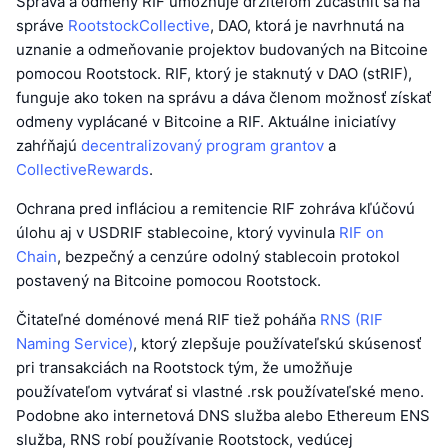
Správa a odmeny RIF umožňuje držiteľom zúčastniť sa na
správe
RootstockCollective
, DAO, ktorá je navrhnutá na
uznanie a odmeňovanie projektov budovaných na Bitcoine
pomocou Rootstock. RIF, ktorý je staknutý v DAO (stRIF),
funguje ako token na správu a dáva členom možnosť získať
odmeny vyplácané v Bitcoine a RIF. Aktuálne iniciatívy
zahŕňajú
decentralizovaný program grantov
a
CollectiveRewards
.
Ochrana pred infláciou a remitencie RIF zohráva kľúčovú
úlohu aj v USDRIF stablecoine, ktorý vyvinula
RIF on
Chain
, bezpečný a cenzúre odolný stablecoin protokol
postavený na Bitcoine pomocou Rootstock.
Čitateľné doménové mená RIF tiež poháňa
RNS (RIF
Naming Service)
, ktorý zlepšuje používateľskú skúsenosť
pri transakciách na Rootstock tým, že umožňuje
používateľom vytvárať si vlastné .rsk používateľské meno.
Podobne ako internetová DNS služba alebo Ethereum ENS
služba, RNS robí používanie Rootstock, vedúcej