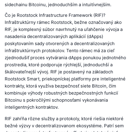
sidechainu Bitcoinu, jednoduchším a intuitívnejším.
Čo je Rootstock Infrastructure Framework (RIF)?
Infraštruktúrny rámec Rootstock, bežne označovaný ako
RIF, je komplexný súbor navrhnutý na uľahčenie vývoja a
nasadenia decentralizovaných aplikácií (dApps)
poskytovaním sady otvorených a decentralizovaných
infraštruktúrnych protokolov. Tento rámec má za cieľ
zjednodušiť proces vytvárania dApps ponukou jednotného
prostredia, ktoré podporuje rýchlejší, jednoduchší a
škálovateľnejší vývoj. RIF je postavený na základoch
Rootstock Smart, priekopníckej platformy pre inteligentné
kontrakty, ktorá využíva bezpečnosť siete Bitcoin, čím
kombinuje výhody robustných bezpečnostných funkcií
Bitcoinu s pokročilými schopnosťami vykonávania
inteligentných kontraktov.
RIF zahŕňa rôzne služby a protokoly, ktoré riešia niektoré
bežné výzvy v decentralizovanom ekosystéme. Patrí sem