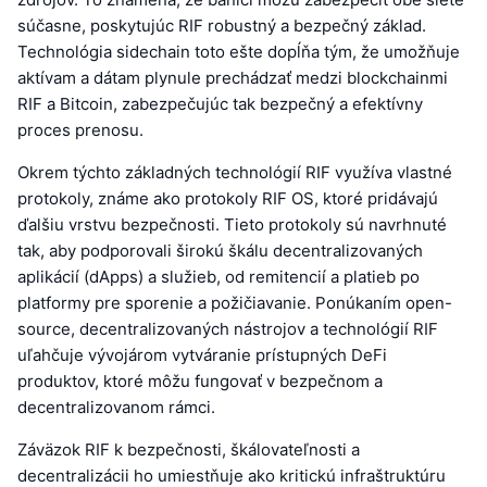
súčasne, poskytujúc RIF robustný a bezpečný základ.
Technológia sidechain toto ešte dopĺňa tým, že umožňuje
aktívam a dátam plynule prechádzať medzi blockchainmi
RIF a Bitcoin, zabezpečujúc tak bezpečný a efektívny
proces prenosu.
Okrem týchto základných technológií RIF využíva vlastné
protokoly, známe ako protokoly RIF OS, ktoré pridávajú
ďalšiu vrstvu bezpečnosti. Tieto protokoly sú navrhnuté
tak, aby podporovali širokú škálu decentralizovaných
aplikácií (dApps) a služieb, od remitencií a platieb po
platformy pre sporenie a požičiavanie. Ponúkaním open-
source, decentralizovaných nástrojov a technológií RIF
uľahčuje vývojárom vytváranie prístupných DeFi
produktov, ktoré môžu fungovať v bezpečnom a
decentralizovanom rámci.
Záväzok RIF k bezpečnosti, škálovateľnosti a
decentralizácii ho umiestňuje ako kritickú infraštruktúru