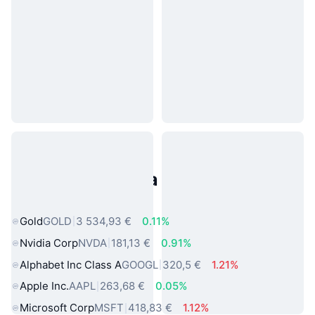
Populárne aktíva z reálneho
sveta
Gold
GOLD
3 534,93 €
0.11%
Nvidia Corp
NVDA
181,13 €
0.91%
Alphabet Inc Class A
GOOGL
320,5 €
1.21%
Apple Inc.
AAPL
263,68 €
0.05%
Microsoft Corp
MSFT
418,83 €
1.12%