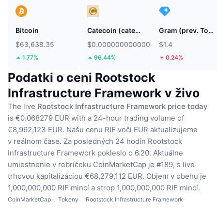
Bitcoin
Catecoin (catecoin.shop)
Gram (prev. Toncoin)
$63,638.35
$0.0000000000005848
$1.4
1.77%
96.44%
0.24%
Podatki o ceni Rootstock
Infrastructure Framework v živo
The live
Rootstock Infrastructure Framework price today
is €0.068279 EUR with a 24-hour trading volume of
€8,962,123 EUR.
Našu cenu RIF voči EUR aktualizujeme
v reálnom čase.
Za posledných 24 hodín Rootstock
Infrastructure Framework pokleslo o 6.20.
Aktuálne
umiestnenie v rebríčeku CoinMarketCap je #189, s live
trhovou kapitalizáciou €68,279,112 EUR.
Objem v obehu je
1,000,000,000 RIF mincí
a strop 1,000,000,000 RIF mincí.
CoinMarketCap
Tokeny
Rootstock Infrastructure Framework