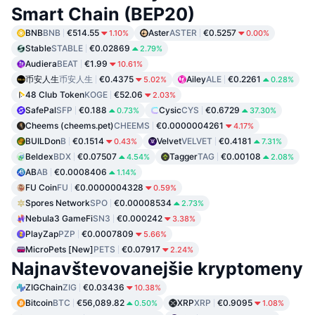
Smart Chain (BEP20)
BNB
BNB
€514.55
Aster
ASTER
€0.5257
1.10%
0.00%
Stable
STABLE
€0.02869
2.79%
Audiera
BEAT
€1.99
10.61%
币安人生
币安人生
€0.4375
Ailey
ALE
€0.2261
5.02%
0.28%
48 Club Token
KOGE
€52.06
2.03%
SafePal
SFP
€0.188
Cysic
CYS
€0.6729
0.73%
37.30%
Cheems (cheems.pet)
CHEEMS
€0.0000004261
4.17%
BUILDon
B
€0.1514
Velvet
VELVET
€0.4181
0.43%
7.31%
Beldex
BDX
€0.07507
Tagger
TAG
€0.00108
4.54%
2.08%
AB
AB
€0.0008406
1.14%
FU Coin
FU
€0.0000004328
0.59%
Spores Network
SPO
€0.00008534
2.73%
Nebula3 GameFi
SN3
€0.000242
3.38%
PlayZap
PZP
€0.0007809
5.66%
MicroPets [New]
PETS
€0.07917
2.24%
Najnavštevovanejšie kryptomeny
ZIGChain
ZIG
€0.03436
10.38%
Bitcoin
BTC
€56,089.82
XRP
XRP
€0.9095
0.50%
1.08%