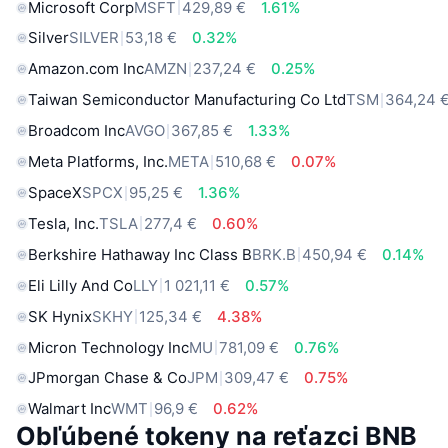
Microsoft Corp
MSFT
429,89 €
1.61%
Silver
SILVER
53,18 €
0.32%
Amazon.com Inc
AMZN
237,24 €
0.25%
Taiwan Semiconductor Manufacturing Co Ltd
TSM
364,24 
Broadcom Inc
AVGO
367,85 €
1.33%
Meta Platforms, Inc.
META
510,68 €
0.07%
SpaceX
SPCX
95,25 €
1.36%
Tesla, Inc.
TSLA
277,4 €
0.60%
Berkshire Hathaway Inc Class B
BRK.B
450,94 €
0.14%
Eli Lilly And Co
LLY
1 021,11 €
0.57%
SK Hynix
SKHY
125,34 €
4.38%
Micron Technology Inc
MU
781,09 €
0.76%
JPmorgan Chase & Co
JPM
309,47 €
0.75%
Walmart Inc
WMT
96,9 €
0.62%
Obľúbené tokeny na reťazci BNB