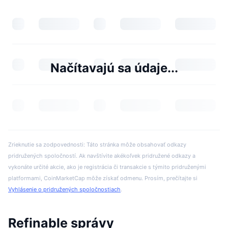
Načítavajú sa údaje...
Zrieknutie sa zodpovednosti: Táto stránka môže obsahovať odkazy
pridružených spoločností. Ak navštívite akékoľvek pridružené odkazy a
vykonáte určité akcie, ako je registrácia či transakcie s týmito pridruženými
platformami, CoinMarketCap môže získať odmenu. Prosím, prečítajte si
Vyhlásenie o pridružených spoločnostiach
.
Refinable správy