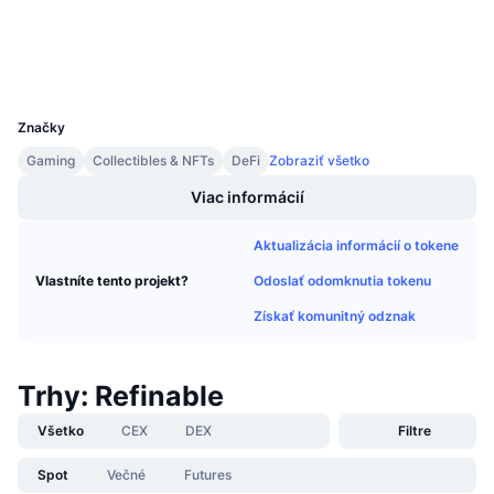
Nadchádzajúce predaje
Prieskumníci
bscscan.com
Sadzby financovania
Učte sa a zarábajte
Peňaženky
UCID
9269
Kalendáre
Značky
Kalendár ICO
Gaming
Collectibles & NFTs
DeFi
Zobraziť všetko
Viac informácií
Kalendár udalostí
Aktualizácia informácií o tokene
Odoslať odomknutia tokenu
Vlastníte tento projekt?
Získať komunitný odznak
Trhy: Refinable
Všetko
CEX
DEX
Filtre
Spot
Večné
Futures