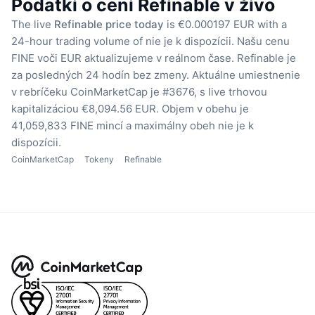
Podatki o ceni Refinable v živo
The live
Refinable price today
is €0.000197 EUR with a
24-hour trading volume of nie je k dispozícii.
Našu cenu
FINE voči EUR aktualizujeme v reálnom čase.
Refinable je
za posledných 24 hodín bez zmeny.
Aktuálne umiestnenie
v rebríčeku CoinMarketCap je #3676, s live trhovou
kapitalizáciou €8,094.56 EUR.
Objem v obehu je
41,059,833 FINE mincí
a maximálny obeh nie je k
dispozícii.
CoinMarketCap
Tokeny
Refinable