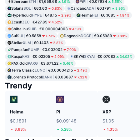
Ethereum
ETH
€1,656.68
Pi
PI
€0.07934
1.91%
5.55%
Solana
SOL
€63.60
Cardano
ADA
€0.1791
0.83%
8.96%
Hyperliquid
HYPE
€48.15
Heima
HEI
€0.1685
2.99%
1.84%
Zcash
ZEC
€427.85
4.52%
Shiba Inu
SHIB
€0.000004063
4.19%
Sui
SUI
€0.5858
Dogecoin
DOGE
€0.05989
1.73%
0.89%
Stellar
XLM
€0.1403
2.87%
Pump.fun
PUMP
€0.002002
7.00%
Kaspa
KAS
€0.02205
SKYAI
SKYAI
€0.07082
2.09%
34.02%
PAX Gold
PAXG
€3,671.22
0.46%
Terra Classic
LUNC
€0.00004215
2.49%
Lorenzo Protocol
BANK
€0.03687
7.32%
Trendy
Heima
Pi
XRP
$0.1891
$0.09148
$1.05
3.63%
5.28%
1.35%