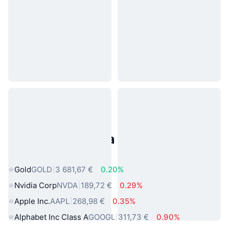
Populárne aktíva z reálneho
sveta
Gold
GOLD
3 681,67 €
0.20%
Nvidia Corp
NVDA
189,72 €
0.29%
Apple Inc.
AAPL
268,98 €
0.35%
Alphabet Inc Class A
GOOGL
311,73 €
0.90%