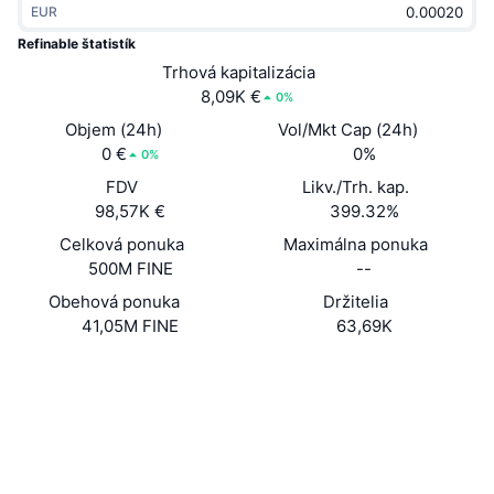
EUR
Trendy
Krypto ETF
Zistite
CMC MCP
Refinable štatistík
Nové
Trhová kapitalizácia
Bitcoin ETF
x402
Noviny
8,09K €
0%
Krypto
Ethereum ETF
Objem (24h)
Vol/Mkt Cap (24h)
Akadémia
0 €
0%
0%
Politika
FDV
Likv./Trh. kap.
Technická analýza
Preskúmať
98,57K €
399.32%
Šport
Celková ponuka
Maximálna ponuka
RSI
Videá
500M FINE
--
Financie
MACD
Obehová ponuka
Držitelia
Glosár
41,05M FINE
63,69K
Technológia
Web
Website
Whitepaper
Deriváty
Kampane
Sociálne siete
NFT
Prehľad
Výsadky
Kontraktné
0x4e64...331227
3.2
Hodnotenie (CertiK)
Celkové štatistiky NFT
Likvidácie
Diamantové odmeny
Audity