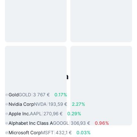
Populárne aktíva z reálneho
sveta
Gold
GOLD
3 767 €
0.17%
Nvidia Corp
NVDA
193,59 €
2.27%
Apple Inc.
AAPL
270,96 €
0.29%
Alphabet Inc Class A
GOOGL
306,93 €
0.96%
Microsoft Corp
MSFT
432,1 €
0.03%