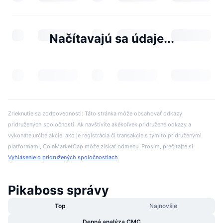
Načítavajú sa údaje...
Zrieknutie sa zodpovednosti: Táto stránka môže obsahovať odkazy
pridružených spoločností. Ak navštívite akékoľvek pridružené odkazy a
vykonáte určité akcie, ako je registrácia či transakcie s týmito pridruženými
platformami, CoinMarketCap môže získať odmenu. Prosím, prečítajte si
Vyhlásenie o pridružených spoločnostiach
.
Pikaboss správy
Top
Najnovšie
Denná analýza CMC