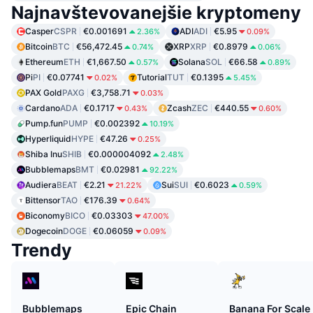
Najnavštevovanejšie kryptomeny
Casper
CSPR
€0.001691
ADI
ADI
€5.95
2.36%
0.09%
Bitcoin
BTC
€56,472.45
XRP
XRP
€0.8979
0.74%
0.06%
Ethereum
ETH
€1,667.50
Solana
SOL
€66.58
0.57%
0.89%
Pi
PI
€0.07741
Tutorial
TUT
€0.1395
0.02%
5.45%
PAX Gold
PAXG
€3,758.71
0.03%
Cardano
ADA
€0.1717
Zcash
ZEC
€440.55
0.43%
0.60%
Pump.fun
PUMP
€0.002392
10.19%
Hyperliquid
HYPE
€47.26
0.25%
Shiba Inu
SHIB
€0.000004092
2.48%
Bubblemaps
BMT
€0.02981
92.22%
Audiera
BEAT
€2.21
Sui
SUI
€0.6023
21.22%
0.59%
Bittensor
TAO
€176.39
0.64%
Biconomy
BICO
€0.03303
47.00%
Dogecoin
DOGE
€0.06059
0.09%
Trendy
Bubblemaps
Epic Chain
Banana For Scale