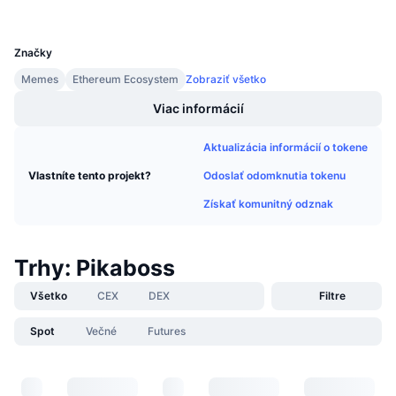
Nadchádzajúce predaje
UCID
Sadzby financovania
26532
Učte sa a zarábajte
Značky
Memes
Ethereum Ecosystem
Zobraziť všetko
Kalendáre
Viac informácií
Kalendár ICO
Aktualizácia informácií o tokene
Kalendár udalostí
Odoslať odomknutia tokenu
Vlastníte tento projekt?
Získať komunitný odznak
Trhy: Pikaboss
Všetko
CEX
DEX
Filtre
Spot
Večné
Futures