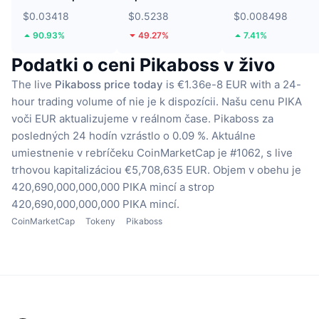
$0.03418
$0.5238
$0.008498
90.93%
49.27%
7.41%
Podatki o ceni Pikaboss v živo
The live
Pikaboss price today
is €1.36e-8 EUR with a 24-
hour trading volume of nie je k dispozícii.
Našu cenu PIKA
voči EUR aktualizujeme v reálnom čase.
Pikaboss za
posledných 24 hodín vzrástlo o 0.09 %.
Aktuálne
umiestnenie v rebríčeku CoinMarketCap je #1062, s live
trhovou kapitalizáciou €5,708,635 EUR.
Objem v obehu je
420,690,000,000,000 PIKA mincí
a strop
420,690,000,000,000 PIKA mincí.
CoinMarketCap
Tokeny
Pikaboss