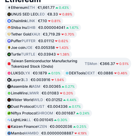
Ethereum
ETH
€1,661.77
0.43%
UNUS SED LEO
LEO
€8.33
0.89%
Chainlink
LINK
€7.10
0.81%
Shiba Inu
SHIB
€0.000004041
1.67%
Tether Gold
XAUt
€3,719.29
0.70%
Puffer
PUFFER
€0.01112
0.62%
Joe coin
JOE
€0.005358
1.43%
Turtle
TURTLE
€0.03943
1.38%
Taiwan Semiconductor Manufacturing
TSMon
€366.37
0.51%
Tokenized Stock (Ondo)
LUKSO
LYX
€0.1879
DEXTools
DEXT
€0.0886
0.13%
0.46%
Layer3
L3
€0.003916
1.94%
Assemble AI
ASM
€0.00365
0.27%
LimeWire
LMWR
€0.01083
0.20%
Wilder World
WILD
€0.01252
4.44%
Dust Protocol
DUST
€0.004336
0.17%
Niftyx Protocol
SHROOM
€0.001687
0.24%
LightLink
LL
€0.001045
0.30%
Kaizen Finance
KZEN
€0.0002036
0.25%
Mambo
MAMBO
€0.00000008887
4.19%