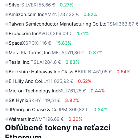
Silver
SILVER
55,66 €
0.27%
Amazon.com Inc
AMZN
237,32 €
0.82%
Taiwan Semiconductor Manufacturing Co Ltd
TSM
363,87 
Broadcom Inc
AVGO
369,09 €
1.71%
SpaceX
SPCX
116 €
15.83%
Meta Platforms, Inc.
META
511,86 €
0.37%
Tesla, Inc.
TSLA
284,6 €
2.83%
Berkshire Hathaway Inc Class B
BRK.B
451,05 €
0.54%
Eli Lilly And Co
LLY
1 025,92 €
0.52%
Micron Technology Inc
MU
761,25 €
0.44%
SK Hynix
SKHY
119,51 €
3.92%
JPmorgan Chase & Co
JPM
309,82 €
0.34%
Walmart Inc
WMT
96,69 €
0.20%
Obľúbené tokeny na reťazci
Ethereum