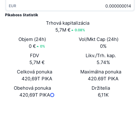
Trendy
Krypto ETF
EUR
Zistite
CMC MCP
Pikaboss štatistík
Nové
Bitcoin ETF
Trhová kapitalizácia
x402
Noviny
5,7M €
0.08%
Krypto
Ethereum ETF
Objem (24h)
Vol/Mkt Cap (24h)
Akadémia
0 €
0%
0%
Politika
Technická analýza
FDV
Likv./Trh. kap.
Preskúmať
5,7M €
5.74%
Šport
RSI
Videá
Celková ponuka
Maximálna ponuka
420,69T PIKA
420.69T PIKA
Financie
MACD
Glosár
Obehová ponuka
Držitelia
420,69T PIKA
6,11K
Technológia
Deriváty
Kampane
Web
Website
Sociálne siete
NFT
Prehľad
Výsadky
Kontraktné
0xa9d5...aaccfd
Celkové štatistiky NFT
Prieskumníci
etherscan.io
Likvidácie
Diamantové odmeny
Peňaženky