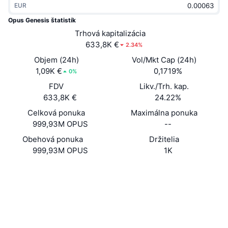
EUR
Trendy
Krypto ETF
Zistite
CMC MCP
Opus Genesis štatistík
Nové
Trhová kapitalizácia
Bitcoin ETF
x402
Noviny
633,8K €
2.34%
Krypto
Ethereum ETF
Objem (24h)
Vol/Mkt Cap (24h)
Akadémia
1,09K €
0,1719%
0%
Politika
FDV
Likv./Trh. kap.
Technická analýza
Preskúmať
633,8K €
24.22%
Šport
Celková ponuka
Maximálna ponuka
RSI
Videá
999,93M OPUS
--
Financie
MACD
Obehová ponuka
Držitelia
Glosár
999,93M OPUS
1K
Technológia
Web
Website
Deriváty
Kampane
Sociálne siete
NFT
Prehľad
Dxg9cL...99opus
Výsadky
Kontraktné
Celkové štatistiky NFT
Likvidácie
Diamantové odmeny
solscan.io
Prieskumníci