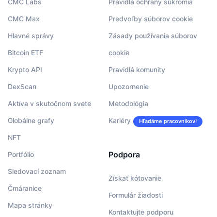
CMC Labs
Pravidlá ochrany súkromia
CMC Max
Predvoľby súborov cookie
Hlavné správy
Zásady používania súborov
Bitcoin ETF
cookie
Krypto API
Pravidlá komunity
DexScan
Upozornenie
Aktíva v skutočnom svete
Metodológia
Globálne grafy
Kariéry
Hľadáme pracovníkov!
NFT
Podpora
Portfólio
Sledovací zoznam
Získať kótovanie
Čmáranice
Formulár žiadosti
Mapa stránky
Kontaktujte podporu