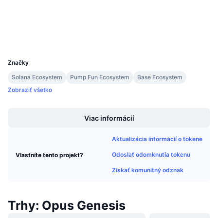
Nadchádzajúce predaje
Sadzby financovania
Učte sa a zarábajte
Peňaženky
UCID
Kalendáre
35052
Značky
Kalendár ICO
Solana Ecosystem
Pump Fun Ecosystem
Base Ecosystem
Zobraziť všetko
Kalendár udalostí
Boost
Viac informácií
Aktualizácia informácií o tokene
Odoslať odomknutia tokenu
Vlastníte tento projekt?
Získať komunitný odznak
Trhy: Opus Genesis