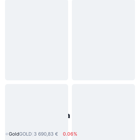
Populárne aktíva z reálneho
sveta
Gold
GOLD
3 690,83 €
0.06%