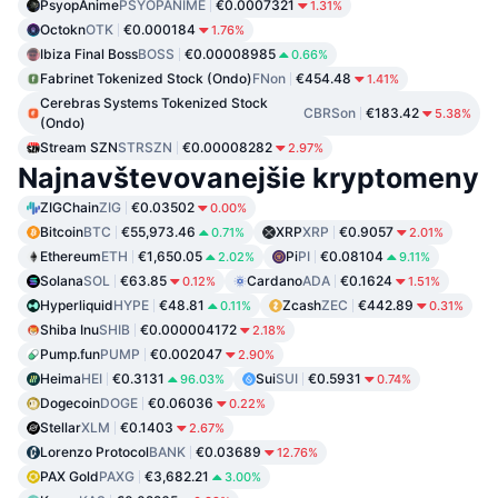
PsyopAnime
PSYOPANIME
€0.0007321
1.31%
Octokn
OTK
€0.000184
1.76%
Ibiza Final Boss
BOSS
€0.00008985
0.66%
Fabrinet Tokenized Stock (Ondo)
FNon
€454.48
1.41%
Cerebras Systems Tokenized Stock
CBRSon
€183.42
5.38%
(Ondo)
Stream SZN
STRSZN
€0.00008282
2.97%
Najnavštevovanejšie kryptomeny
ZIGChain
ZIG
€0.03502
0.00%
Bitcoin
BTC
€55,973.46
XRP
XRP
€0.9057
0.71%
2.01%
Ethereum
ETH
€1,650.05
Pi
PI
€0.08104
2.02%
9.11%
Solana
SOL
€63.85
Cardano
ADA
€0.1624
0.12%
1.51%
Hyperliquid
HYPE
€48.81
Zcash
ZEC
€442.89
0.11%
0.31%
Shiba Inu
SHIB
€0.000004172
2.18%
Pump.fun
PUMP
€0.002047
2.90%
Heima
HEI
€0.3131
Sui
SUI
€0.5931
96.03%
0.74%
Dogecoin
DOGE
€0.06036
0.22%
Stellar
XLM
€0.1403
2.67%
Lorenzo Protocol
BANK
€0.03689
12.76%
PAX Gold
PAXG
€3,682.21
3.00%