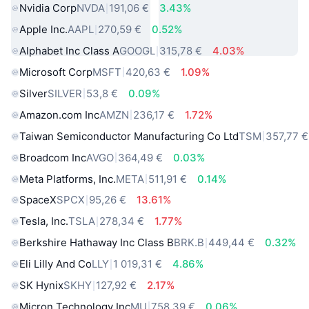
Nvidia Corp
NVDA
191,06 €
3.43%
Apple Inc.
AAPL
270,59 €
0.52%
Alphabet Inc Class A
GOOGL
315,78 €
4.03%
Microsoft Corp
MSFT
420,63 €
1.09%
Silver
SILVER
53,8 €
0.09%
Amazon.com Inc
AMZN
236,17 €
1.72%
Taiwan Semiconductor Manufacturing Co Ltd
TSM
357,77 €
Broadcom Inc
AVGO
364,49 €
0.03%
Meta Platforms, Inc.
META
511,91 €
0.14%
SpaceX
SPCX
95,26 €
13.61%
Tesla, Inc.
TSLA
278,34 €
1.77%
Berkshire Hathaway Inc Class B
BRK.B
449,44 €
0.32%
Eli Lilly And Co
LLY
1 019,31 €
4.86%
SK Hynix
SKHY
127,92 €
2.17%
Micron Technology Inc
MU
758,39 €
0.06%