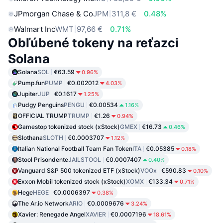
JPmorgan Chase & Co
JPM
311,8 €
0.48%
Walmart Inc
WMT
97,66 €
0.71%
Obľúbené tokeny na reťazci
Solana
Solana
SOL
€63.59
0.96%
Pump.fun
PUMP
€0.002012
4.03%
Jupiter
JUP
€0.1617
1.25%
Pudgy Penguins
PENGU
€0.00534
1.16%
OFFICIAL TRUMP
TRUMP
€1.26
0.94%
Gamestop tokenized stock (xStock)
GMEX
€16.73
0.46%
Slothana
SLOTH
€0.0003707
1.12%
Italian National Football Team Fan Token
ITA
€0.05385
0.18%
Stool Prisondente
JAILSTOOL
€0.0007407
0.40%
Vanguard S&P 500 tokenized ETF (xStock)
VOOx
€590.83
0.10%
Exxon Mobil tokenized stock (xStock)
XOMX
€133.34
0.71%
Hege
HEGE
€0.0006397
0.38%
The Ar.io Network
ARIO
€0.0009676
3.24%
Xavier: Renegade Angel
XAVIER
€0.0007196
18.61%