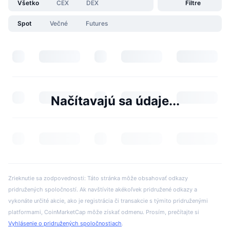
Všetko
CEX
DEX
Filtre
Spot
Večné
Futures
Načítavajú sa údaje...
Zrieknutie sa zodpovednosti: Táto stránka môže obsahovať odkazy
pridružených spoločností. Ak navštívite akékoľvek pridružené odkazy a
vykonáte určité akcie, ako je registrácia či transakcie s týmito pridruženými
platformami, CoinMarketCap môže získať odmenu. Prosím, prečítajte si
Vyhlásenie o pridružených spoločnostiach
.