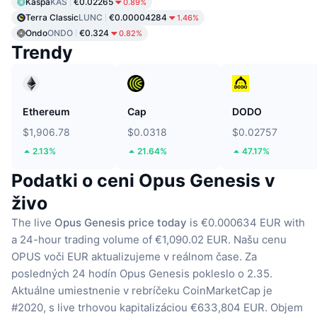
Kaspa
KAS
€0.02265
0.89%
Terra Classic
LUNC
€0.00004284
1.46%
Ondo
ONDO
€0.324
0.82%
Trendy
Ethereum
Cap
DODO
$1,906.78
$0.0318
$0.02757
2.13%
21.64%
47.17%
Podatki o ceni Opus Genesis v
živo
The live
Opus Genesis price today
is €0.000634 EUR with
a 24-hour trading volume of €1,090.02 EUR.
Našu cenu
OPUS voči EUR aktualizujeme v reálnom čase.
Za
posledných 24 hodín Opus Genesis pokleslo o 2.35.
Aktuálne umiestnenie v rebríčeku CoinMarketCap je
#2020, s live trhovou kapitalizáciou €633,804 EUR.
Objem