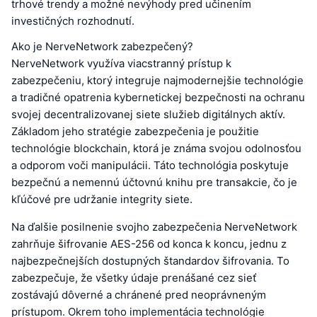
trhové trendy a možné nevýhody pred učinením
investičných rozhodnutí.
Ako je NerveNetwork zabezpečený?
NerveNetwork využíva viacstranný prístup k
zabezpečeniu, ktorý integruje najmodernejšie technológie
a tradičné opatrenia kybernetickej bezpečnosti na ochranu
svojej decentralizovanej siete služieb digitálnych aktív.
Základom jeho stratégie zabezpečenia je použitie
technológie blockchain, ktorá je známa svojou odolnosťou
a odporom voči manipulácii. Táto technológia poskytuje
bezpečnú a nemennú účtovnú knihu pre transakcie, čo je
kľúčové pre udržanie integrity siete.
Na ďalšie posilnenie svojho zabezpečenia NerveNetwork
zahrňuje šifrovanie AES-256 od konca k koncu, jednu z
najbezpečnejších dostupných štandardov šifrovania. To
zabezpečuje, že všetky údaje prenášané cez sieť
zostávajú dôverné a chránené pred neoprávneným
prístupom. Okrem toho implementácia technológie