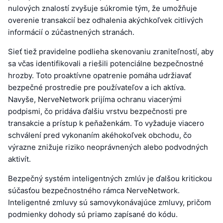
nulových znalostí zvyšuje súkromie tým, že umožňuje
overenie transakcií bez odhalenia akýchkoľvek citlivých
informácií o zúčastnených stranách.
Sieť tiež pravidelne podlieha skenovaniu zraniteľností, aby
sa včas identifikovali a riešili potenciálne bezpečnostné
hrozby. Toto proaktívne opatrenie pomáha udržiavať
bezpečné prostredie pre používateľov a ich aktíva.
Navyše, NerveNetwork prijíma ochranu viacerými
podpismi, čo pridáva ďalšiu vrstvu bezpečnosti pre
transakcie a prístup k peňaženkám. To vyžaduje viacero
schválení pred vykonaním akéhokoľvek obchodu, čo
výrazne znižuje riziko neoprávnených alebo podvodných
aktivít.
Bezpečný systém inteligentných zmlúv je ďalšou kritickou
súčasťou bezpečnostného rámca NerveNetwork.
Inteligentné zmluvy sú samovykonávajúce zmluvy, pričom
podmienky dohody sú priamo zapísané do kódu.