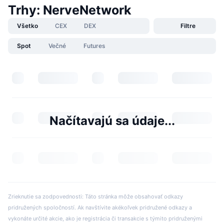
Trhy: NerveNetwork
Všetko
CEX
DEX
Filtre
Spot
Večné
Futures
Načítavajú sa údaje...
Zrieknutie sa zodpovednosti: Táto stránka môže obsahovať odkazy
pridružených spoločností. Ak navštívite akékoľvek pridružené odkazy a
vykonáte určité akcie, ako je registrácia či transakcie s týmito pridruženými