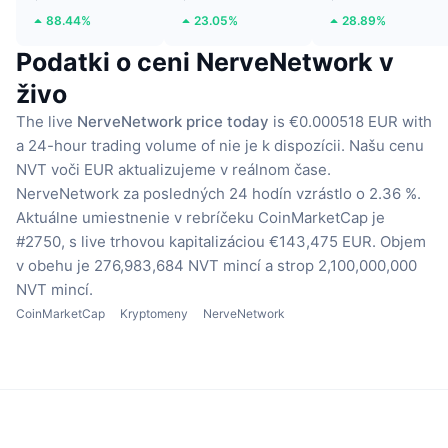
88.44%
23.05%
28.89%
Podatki o ceni NerveNetwork v
živo
The live
NerveNetwork price today
is €0.000518 EUR with
a 24-hour trading volume of nie je k dispozícii.
Našu cenu
NVT voči EUR aktualizujeme v reálnom čase.
NerveNetwork za posledných 24 hodín vzrástlo o 2.36 %.
Aktuálne umiestnenie v rebríčeku CoinMarketCap je
#2750, s live trhovou kapitalizáciou €143,475 EUR.
Objem
v obehu je 276,983,684 NVT mincí
a strop 2,100,000,000
NVT mincí.
CoinMarketCap
Kryptomeny
NerveNetwork