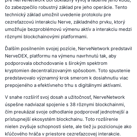
čo zabezpečilo robustný základ pre jeho operácie. Tento
technický základ umožnil uvedenie protokolu pre
cezreťazcovú interakciu Nerve, základného prvku, ktorý
umožňuje bezproblémovú výmenu aktív a interakciu medzi
rôznymi blockchainovými platformami.
Ďalším posilnením svojej pozície, NerveNetwork predstavil
NerveDEX, platformu na výmenu navrhnutú tak, aby
podporovala obchodovanie s širokým spektrom
kryptomien decentralizovaným spôsobom. Toto spustenie
predstavovalo významný krok smerom k dosiahnutiu viac
prepojeného a efektívneho trhu s digitálnymi aktívami.
V snahe rozšíriť svoj dosah a užitočnosť, NerveNetwork
úspešne nadviazal spojenie s 38 rôznymi blockchainmi,
čím preukázal svoje odhodlanie podporovať jednotnejší a
prístupnejší ekosystém blockchainu. Toto rozšírenie
nielen zvyšuje schopnosti siete, ale tiež ju pozicionuje ako
kľúčového hráča v priestore cezreťazcovej interakcie.