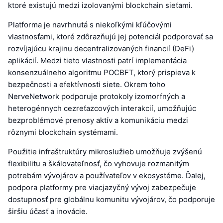
ktoré existujú medzi izolovanými blockchain sieťami.
Platforma je navrhnutá s niekoľkými kľúčovými
vlastnosťami, ktoré zdôrazňujú jej potenciál podporovať sa
rozvíjajúcu krajinu decentralizovaných financií (DeFi)
aplikácií. Medzi tieto vlastnosti patrí implementácia
konsenzuálneho algoritmu POCBFT, ktorý prispieva k
bezpečnosti a efektívnosti siete. Okrem toho
NerveNetwork podporuje protokoly izomorfných a
heterogénnych cezreťazcových interakcií, umožňujúc
bezproblémové prenosy aktív a komunikáciu medzi
rôznymi blockchain systémami.
Použitie infraštruktúry mikroslužieb umožňuje zvýšenú
flexibilitu a škálovateľnosť, čo vyhovuje rozmanitým
potrebám vývojárov a používateľov v ekosystéme. Ďalej,
podpora platformy pre viacjazyčný vývoj zabezpečuje
dostupnosť pre globálnu komunitu vývojárov, čo podporuje
širšiu účasť a inovácie.