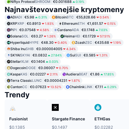
Niftyx Protocol
SHROOM
€0.001688
0.19%
Najnavštevovanejšie kryptomeny
ADI
ADI
€5.98
Bitcoin
BTC
€55,828.66
0.31%
0.54%
XRP
XRP
€0.8913
Ethereum
ETH
€1,651.57
1.93%
0.15%
Pi
PI
€0.07548
Cardano
ADA
€0.1748
4.58%
7.03%
Solana
SOL
€63.27
Heima
HEI
€0.1729
1.26%
57.51%
Hyperliquid
HYPE
€48.30
Zcash
ZEC
€435.68
0.40%
1.19%
Shiba Inu
SHIB
€0.000004005
4.34%
SKYAI
SKYAI
€0.0832
Sui
SUI
€0.585
27.84%
1.31%
Stellar
XLM
€0.1404
0.03%
Dogecoin
DOGE
€0.06007
0.70%
Kaspa
KAS
€0.02227
Audiera
BEAT
€1.86
2.11%
17.85%
Terra Classic
LUNC
€0.00004231
1.87%
Canton
CC
€0.07623
Chainlink
LINK
€7.11
13.52%
0.29%
Trendy
Fusionist
Stargate Finance
ETHGas
$0.1385
$0.1497
$0.02282