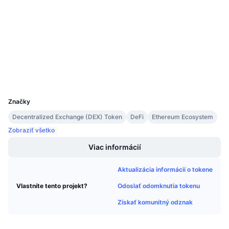
3.5
Nadchádzajúce predaje
Hodnotenie (CertiK)
Sadzby financovania
Učte sa a zarábajte
Audity
etherscan.io
Kalendáre
Prieskumníci
Peňaženky
Kalendár ICO
UCID
5906
Kalendár udalostí
Značky
Decentralized Exchange (DEX) Token
DeFi
Ethereum Ecosystem
Zobraziť všetko
Viac informácií
Aktualizácia informácií o tokene
Odoslať odomknutia tokenu
Vlastníte tento projekt?
Získať komunitný odznak