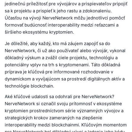
jedinečnú príležitosť pre vývojárov a prispievateľov pripojiť
sa k projektu a prispieť k jeho rastu a zdokonaleniu.
Účasťou na vývoji NerveNetwork môžu jednotlivci pomôcť
formovať budúcnosť interoperability medzi reťazcami a
širšieho ekosystému kryptomien.
Je dôležité, aby každý, kto má záujem zapojiť sa do
NerveNetwork, či už ako používateľ alebo vývojár, vykonal
dôkladný výskum a zvážil ciele projektu, technológiu a
potenciálny vplyv na trh s kryptomenami. Táto dôkladná
príprava je kľúčová pre informované rozhodovanie v
dynamickom a vyvíjajúcom sa prostredí digitálnych aktív a
technológie blockchain.
Aké kľúčové udalosti sa odohrali pre NerveNetwork?
NerveNetwork si označil svoju prítomnosť v ekosystéme
kryptomien prostredníctvom série významných vývojov a
strategických krokov zameraných na zlepšenie
interoperability medzi blockchainmi. Kľúčovým momentom
pre NerveNetwork bol dôkladný vývoj a ladenie jeho kódu,