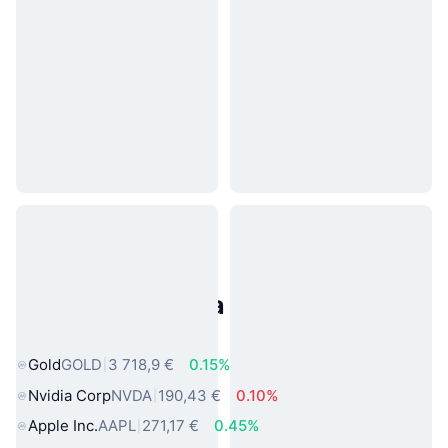
Populárne aktíva z reálneho
sveta
Gold
GOLD
3 718,9 €
0.15%
Nvidia Corp
NVDA
190,43 €
0.10%
Apple Inc.
AAPL
271,17 €
0.45%