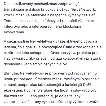
Decentralizovaný mechanizmus zodpovedajúci
transakciám je ďalšou kritickou zložkou NerveNetwork,
ktorá umožňuje efektívne a bezpečné výmeny cez sieť.
Tento mechanizmus je kľúčový pri realizácii vízie plne
integrovaného a interoperabilného blockchain
ekosystému.
V súčasnosti je NerveNetwork v fáze aktívneho vývoja a
ladenia, čo signalizuje pokračujúce úsilie o zdokonalenie a
rozšírenie jeho schopností. Otvorená výzva projektu pre
viac vývojárov, aby prispeli, odráža kolaboratívny prístup k
dosiahnutiu jeho ambicióznych cieľov.
Zhrnutie, NerveNetwork je pripravený zohrať významnú
úlohu pri preklenutí medzier medzi rozličnými blockchain
sieťami, podporujúc tak spojenejší a funkčnejší DeFi
ekosystém. Hoci jeho sľubné vlastnosti a silný vývojový
tím zdôrazňujú jeho potenciál, je dôležité, aby
zainteresované strany vykonali dôkladný výskum a zvážili