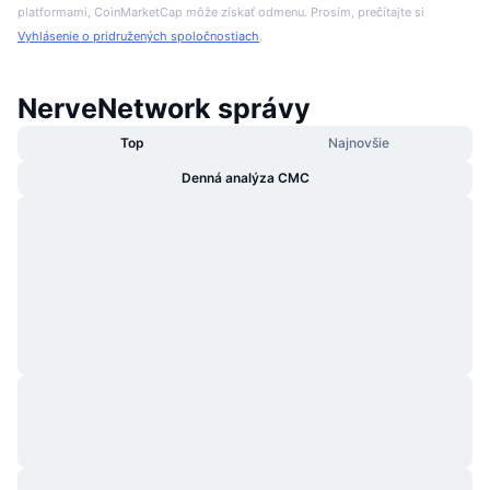
platformami, CoinMarketCap môže získať odmenu. Prosím, prečítajte si
Vyhlásenie o pridružených spoločnostiach
.
NerveNetwork správy
Top
Najnovšie
Denná analýza CMC