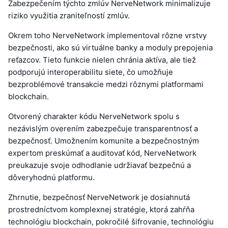
Zabezpečením týchto zmlúv NerveNetwork minimalizuje
riziko využitia zraniteľností zmlúv.
Okrem toho NerveNetwork implementoval rôzne vrstvy
bezpečnosti, ako sú virtuálne banky a moduly prepojenia
reťazcov. Tieto funkcie nielen chránia aktíva, ale tiež
podporujú interoperabilitu siete, čo umožňuje
bezproblémové transakcie medzi rôznymi platformami
blockchain.
Otvorený charakter kódu NerveNetwork spolu s
nezávislým overením zabezpečuje transparentnosť a
bezpečnosť. Umožnením komunite a bezpečnostným
expertom preskúmať a auditovať kód, NerveNetwork
preukazuje svoje odhodlanie udržiavať bezpečnú a
dôveryhodnú platformu.
Zhrnutie, bezpečnosť NerveNetwork je dosiahnutá
prostredníctvom komplexnej stratégie, ktorá zahŕňa
technológiu blockchain, pokročilé šifrovanie, technológiu