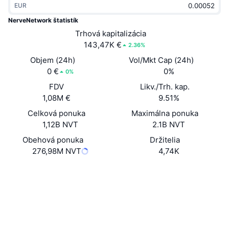
EUR
Trendy
Krypto ETF
Zistite
CMC MCP
NerveNetwork štatistík
Nové
Trhová kapitalizácia
Bitcoin ETF
x402
Noviny
143,47K €
2.36%
Krypto
Ethereum ETF
Objem (24h)
Vol/Mkt Cap (24h)
Akadémia
0 €
0%
0%
Politika
FDV
Likv./Trh. kap.
Technická analýza
Preskúmať
1,08M €
9.51%
Šport
Celková ponuka
Maximálna ponuka
RSI
Videá
1,12B NVT
2.1B NVT
Financie
MACD
Obehová ponuka
Držitelia
Glosár
276,98M NVT
4,74K
Technológia
Web
Website
Whitepaper
Deriváty
Kampane
NFT
Sociálne siete
Prehľad
Výsadky
Celkové štatistiky NFT
0x7b6f...5b8a13
Kontraktné
Likvidácie
Diamantové odmeny