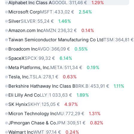
Alphabet Inc Class A
GOOGL
311,46 €
1.29%
Microsoft Corp
MSFT
433,02 €
2.54%
Silver
SILVER
55,24 €
1.46%
Amazon.com Inc
AMZN
236,32 €
0.14%
Taiwan Semiconductor Manufacturing Co Ltd
TSM
364,81 €
Broadcom Inc
AVGO
366,09 €
0.55%
SpaceX
SPCX
99,32 €
6.14%
Meta Platforms, Inc.
META
511,34 €
0.19%
Tesla, Inc.
TSLA
278,1 €
0.63%
Berkshire Hathaway Inc Class B
BRK.B
453,91 €
1.11%
Eli Lilly And Co
LLY
1 033,63 €
1.89%
SK Hynix
SKHY
125,05 €
4.97%
Micron Technology Inc
MU
772,29 €
1.31%
JPmorgan Chase & Co
JPM
309,51 €
0.82%
Walmart Inc
WMT
97,14 €
0.24%