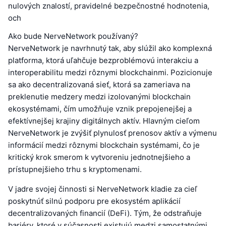
nulových znalostí, pravidelné bezpečnostné hodnotenia,
och
Ako bude NerveNetwork používaný?
NerveNetwork je navrhnutý tak, aby slúžil ako komplexná
platforma, ktorá uľahčuje bezproblémovú interakciu a
interoperabilitu medzi rôznymi blockchainmi. Pozicionuje
sa ako decentralizovaná sieť, ktorá sa zameriava na
preklenutie medzery medzi izolovanými blockchain
ekosystémami, čím umožňuje vznik prepojenejšej a
efektívnejšej krajiny digitálnych aktív. Hlavným cieľom
NerveNetwork je zvýšiť plynulosť prenosov aktív a výmenu
informácií medzi rôznymi blockchain systémami, čo je
kritický krok smerom k vytvoreniu jednotnejšieho a
prístupnejšieho trhu s kryptomenami.
V jadre svojej činnosti si NerveNetwork kladie za cieľ
poskytnúť silnú podporu pre ekosystém aplikácií
decentralizovaných financií (DeFi). Tým, že odstraňuje
bariéry, ktoré v súčasnosti existujú medzi samostatnými