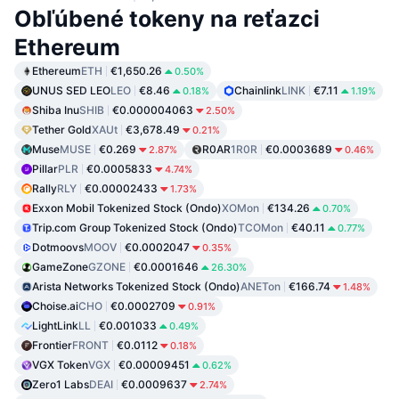
Obľúbené tokeny na reťazci
Ethereum
Ethereum
ETH
€1,650.26
0.50%
UNUS SED LEO
LEO
€8.46
Chainlink
LINK
€7.11
0.18%
1.19%
Shiba Inu
SHIB
€0.000004063
2.50%
Tether Gold
XAUt
€3,678.49
0.21%
Muse
MUSE
€0.269
R0AR
1R0R
€0.0003689
2.87%
0.46%
Pillar
PLR
€0.0005833
4.74%
Rally
RLY
€0.00002433
1.73%
Exxon Mobil Tokenized Stock (Ondo)
XOMon
€134.26
0.70%
Trip.com Group Tokenized Stock (Ondo)
TCOMon
€40.11
0.77%
Dotmoovs
MOOV
€0.0002047
0.35%
GameZone
GZONE
€0.0001646
26.30%
Arista Networks Tokenized Stock (Ondo)
ANETon
€166.74
1.48%
Choise.ai
CHO
€0.0002709
0.91%
LightLink
LL
€0.001033
0.49%
Frontier
FRONT
€0.0112
0.18%
VGX Token
VGX
€0.00009451
0.62%
Zero1 Labs
DEAI
€0.0009637
2.74%