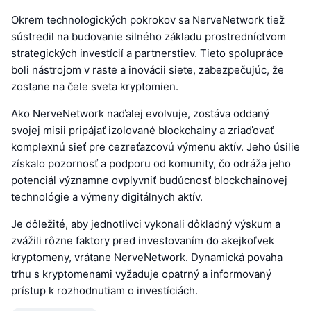
Okrem technologických pokrokov sa NerveNetwork tiež
sústredil na budovanie silného základu prostredníctvom
strategických investícií a partnerstiev. Tieto spolupráce
boli nástrojom v raste a inovácii siete, zabezpečujúc, že
zostane na čele sveta kryptomien.
Ako NerveNetwork naďalej evolvuje, zostáva oddaný
svojej misii pripájať izolované blockchainy a zriaďovať
komplexnú sieť pre cezreťazcovú výmenu aktív. Jeho úsilie
získalo pozornosť a podporu od komunity, čo odráža jeho
potenciál významne ovplyvniť budúcnosť blockchainovej
technológie a výmeny digitálnych aktív.
Je dôležité, aby jednotlivci vykonali dôkladný výskum a
zvážili rôzne faktory pred investovaním do akejkoľvek
kryptomeny, vrátane NerveNetwork. Dynamická povaha
trhu s kryptomenami vyžaduje opatrný a informovaný
prístup k rozhodnutiam o investíciách.