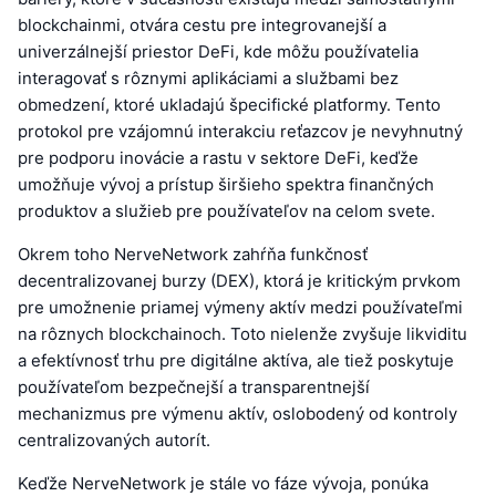
blockchainmi, otvára cestu pre integrovanejší a
univerzálnejší priestor DeFi, kde môžu používatelia
interagovať s rôznymi aplikáciami a službami bez
obmedzení, ktoré ukladajú špecifické platformy. Tento
protokol pre vzájomnú interakciu reťazcov je nevyhnutný
pre podporu inovácie a rastu v sektore DeFi, keďže
umožňuje vývoj a prístup širšieho spektra finančných
produktov a služieb pre používateľov na celom svete.
Okrem toho NerveNetwork zahŕňa funkčnosť
decentralizovanej burzy (DEX), ktorá je kritickým prvkom
pre umožnenie priamej výmeny aktív medzi používateľmi
na rôznych blockchainoch. Toto nielenže zvyšuje likviditu
a efektívnosť trhu pre digitálne aktíva, ale tiež poskytuje
používateľom bezpečnejší a transparentnejší
mechanizmus pre výmenu aktív, oslobodený od kontroly
centralizovaných autorít.
Keďže NerveNetwork je stále vo fáze vývoja, ponúka