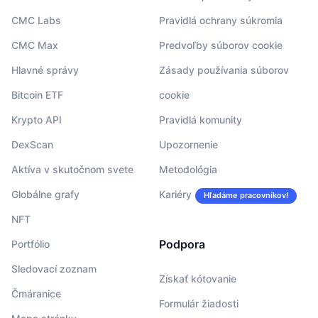
CMC Labs
Pravidlá ochrany súkromia
CMC Max
Predvoľby súborov cookie
Hlavné správy
Zásady používania súborov
Bitcoin ETF
cookie
Krypto API
Pravidlá komunity
DexScan
Upozornenie
Aktíva v skutočnom svete
Metodológia
Globálne grafy
Kariéry
Hľadáme pracovníkov!
NFT
Podpora
Portfólio
Sledovací zoznam
Získať kótovanie
Čmáranice
Formulár žiadosti