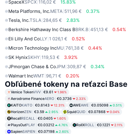
SpaceX
SPCX
116,02 €
15.83%
Meta Platforms, Inc.
META
511,96 €
0.37%
Tesla, Inc.
TSLA
284,65 €
2.83%
Berkshire Hathaway Inc Class B
BRK.B
451,13 €
0.54%
Eli Lilly And Co
LLY
1 026,1 €
0.52%
Micron Technology Inc
MU
761,38 €
0.44%
SK Hynix
SKHY
119,53 €
3.92%
JPmorgan Chase & Co
JPM
309,87 €
0.34%
Walmart Inc
WMT
96,71 €
0.20%
Obľúbené tokeny na reťazci Base
Venice Token
VVV
€9.61
1.96%
Aerodrome Finance
AERO
€0.3736
2.33%
KAITO
KAITO
€0.6143
AWE
AWE
€0.05098
12.31%
0.51%
Horizen
ZEN
€3.59
Squid
QUID
€0.07868
2.95%
0.04%
Recall
RECALL
€0.0405
1.60%
PlaysOut
PLAY
€0.03212
RollX
ROLL
€0.1221
4.76%
2.11%
Sapien
SAPIEN
€0.07198
2.60%