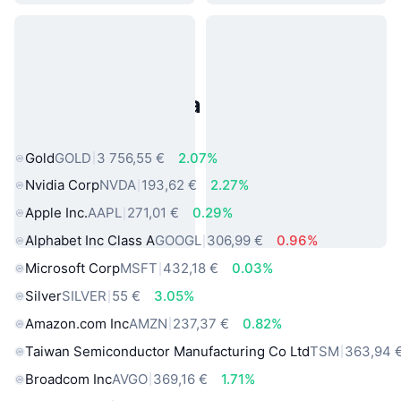
Populárne aktíva z reálneho
sveta
Gold
GOLD
3 756,55 €
2.07%
Nvidia Corp
NVDA
193,62 €
2.27%
Apple Inc.
AAPL
271,01 €
0.29%
Alphabet Inc Class A
GOOGL
306,99 €
0.96%
Microsoft Corp
MSFT
432,18 €
0.03%
Silver
SILVER
55 €
3.05%
Amazon.com Inc
AMZN
237,37 €
0.82%
Taiwan Semiconductor Manufacturing Co Ltd
TSM
363,94 
Broadcom Inc
AVGO
369,16 €
1.71%