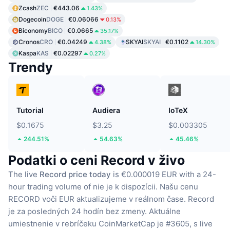
Zcash
ZEC
€443.06
1.43%
Dogecoin
DOGE
€0.06066
0.13%
Biconomy
BICO
€0.0665
35.17%
Cronos
CRO
€0.04249
SKYAI
SKYAI
€0.1102
4.38%
14.30%
Kaspa
KAS
€0.02297
0.27%
Trendy
Tutorial
Audiera
IoTeX
$0.1675
$3.25
$0.003305
244.51%
54.63%
45.46%
Podatki o ceni Record v živo
The live
Record price today
is €0.000019 EUR with a 24-
hour trading volume of nie je k dispozícii.
Našu cenu
RECORD voči EUR aktualizujeme v reálnom čase.
Record
je za posledných 24 hodín bez zmeny.
Aktuálne
umiestnenie v rebríčeku CoinMarketCap je #3605, s live