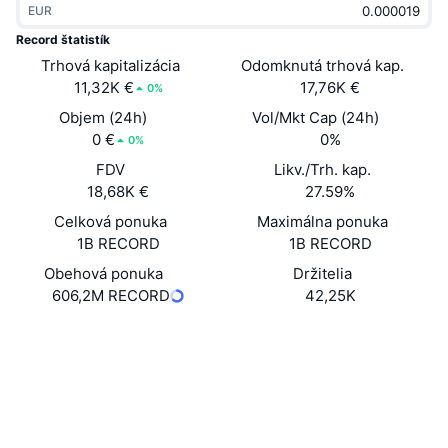
EUR
Trendy
Krypto ETF
Zistite
CMC MCP
Record štatistík
Trhová kapitalizácia
Nové
Odomknutá trhová kap.
Bitcoin ETF
x402
Noviny
11,32K €
17,76K €
0%
Krypto
Ethereum ETF
Objem (24h)
Vol/Mkt Cap (24h)
Akadémia
0 €
0%
0%
Politika
FDV
Likv./Trh. kap.
Technická analýza
Preskúmať
18,68K €
27.59%
Šport
Celková ponuka
Maximálna ponuka
RSI
Videá
1B RECORD
1B RECORD
Financie
MACD
Obehová ponuka
Držitelia
Glosár
606,2M RECORD
42,25K
Technológia
Web
Website
Whitepaper
Deriváty
Kampane
Sociálne siete
NFT
Prehľad
Výsadky
Kontraktné
0xE642...4Dee28
2.9
Hodnotenie (CertiK)
Celkové štatistiky NFT
Likvidácie
Diamantové odmeny
basescan.org