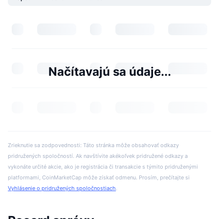
Načítavajú sa údaje...
Zrieknutie sa zodpovednosti: Táto stránka môže obsahovať odkazy
pridružených spoločností. Ak navštívite akékoľvek pridružené odkazy a
vykonáte určité akcie, ako je registrácia či transakcie s týmito pridruženými
platformami, CoinMarketCap môže získať odmenu. Prosím, prečítajte si
Vyhlásenie o pridružených spoločnostiach
.