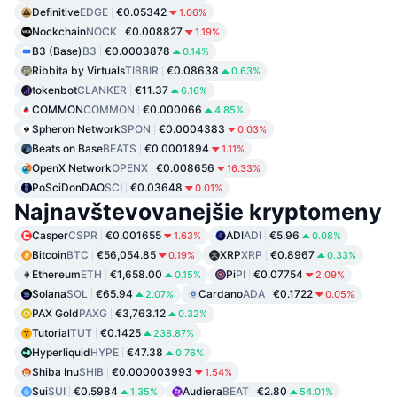
Definitive
EDGE
€0.05342
1.06%
Nockchain
NOCK
€0.008827
1.19%
B3 (Base)
B3
€0.0003878
0.14%
Ribbita by Virtuals
TIBBIR
€0.08638
0.63%
tokenbot
CLANKER
€11.37
6.16%
COMMON
COMMON
€0.000066
4.85%
Spheron Network
SPON
€0.0004383
0.03%
Beats on Base
BEATS
€0.0001894
1.11%
OpenX Network
OPENX
€0.008656
16.33%
PoSciDonDAO
SCI
€0.03648
0.01%
Najnavštevovanejšie kryptomeny
Casper
CSPR
€0.001655
ADI
ADI
€5.96
1.63%
0.08%
Bitcoin
BTC
€56,054.85
XRP
XRP
€0.8967
0.19%
0.33%
Ethereum
ETH
€1,658.00
Pi
PI
€0.07754
0.15%
2.09%
Solana
SOL
€65.94
Cardano
ADA
€0.1722
2.07%
0.05%
PAX Gold
PAXG
€3,763.12
0.32%
Tutorial
TUT
€0.1425
238.87%
Hyperliquid
HYPE
€47.38
0.76%
Shiba Inu
SHIB
€0.000003993
1.54%
Sui
SUI
€0.5984
Audiera
BEAT
€2.80
1.35%
54.01%