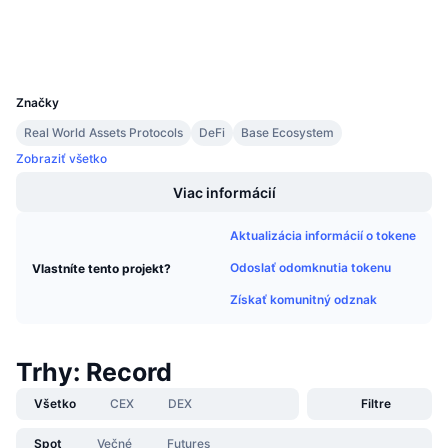
Prieskumníci
Nadchádzajúce predaje
Sadzby financovania
Učte sa a zarábajte
Peňaženky
UCID
32229
Kalendáre
Značky
Real World Assets Protocols
DeFi
Base Ecosystem
Kalendár ICO
Zobraziť všetko
Kalendár udalostí
Viac informácií
Aktualizácia informácií o tokene
Odoslať odomknutia tokenu
Vlastníte tento projekt?
Získať komunitný odznak
Trhy: Record
Všetko
CEX
DEX
Filtre
Spot
Večné
Futures