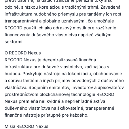
predvídateľné, na dátach založené peňažné toky a sú
odolné, s nízkou koreláciou s tradičnými trhmi. Zavedená
infraštruktúra hudobného priemyslu pre tantiémy ich robí
transparentnými a globálne uznávanými, čo umožňuje
RECORD použiť ich ako odrazový mostík pre rozšírenie
financovania duševného vlastníctva naprieč všetkými
sektormi.
O RECORD Nexus
RECORD Nexus je decentralizovaná finančná
infraštruktúra pre duševné vlastníctvo, začínajúca s
hudbou. Poskytuje nástroje na tokenizáciu, obchodovanie
a správu tantiém a iných príjmov odvodených z duševného
vlastníctva. Spojením emitentov, investorov a upisovateľov
prostredníctvom blockchainovej technológie RECORD
Nexus premieňa nelikvidné a nepriehľadné aktíva
duševného vlastníctva na škálovateľné, transparentné
finančné nástroje prístupné pre každého.
Misia RECORD Nexus