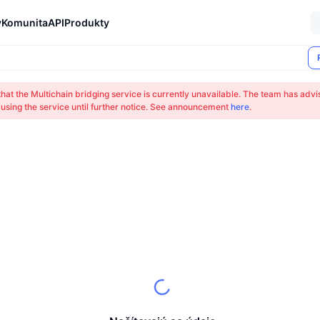
y
Komunita
API
Produkty
that the Multichain bridging service is currently unavailable. The team has advi
 using the service until further notice. See announcement
here
.