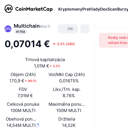
Kryptomeny
Prehľady
DexScan
Burz
Multichain
MULTI
28K
#1768
Kindly note 
0,07014 €
refrain from
3.2%
(
24h
)
Trhová kapitalizácia
1,01M €
3.2%
Objem (24h)
Vol/Mkt Cap (24h)
170,9 €
0,01675%
86.1%
FDV
Likv./Trh. kap.
7,01M €
8.76%
Celková ponuka
Maximálna ponuka
100M MULTI
100M MULTI
Obehová ponuka
Držitelia
14,54M MULTI
14,52K