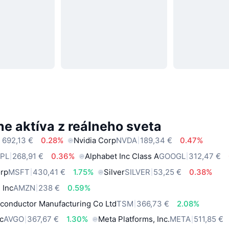
e aktíva z reálneho sveta
 692,13 €
0.28%
Nvidia Corp
NVDA
189,34 €
0.47%
PL
268,91 €
0.36%
Alphabet Inc Class A
GOOGL
312,47 €
orp
MSFT
430,41 €
1.75%
Silver
SILVER
53,25 €
0.38%
 Inc
AMZN
238 €
0.59%
conductor Manufacturing Co Ltd
TSM
366,73 €
2.08%
c
AVGO
367,67 €
1.30%
Meta Platforms, Inc.
META
511,85 €