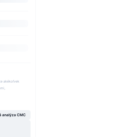
te akékoľvek
ami,
á analýza CMC