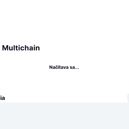
a Multichain
Načítava sa...
ia