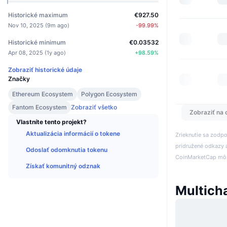
Historické maximum
€927.50
Nov 10, 2025
(
9m ago
)
-99.99
%
Historické minimum
€0.03532
Apr 08, 2025
(
1y ago
)
+
98.59
%
Zobraziť historické údaje
Značky
Ethereum Ecosystem
Polygon Ecosystem
Fantom Ecosystem
Zobraziť všetko
Zobraziť na 
Vlastníte tento projekt?
Aktualizácia informácií o tokene
Zrieknutie sa zodp
pridružené odkazy a
Odoslať odomknutia tokenu
CoinMarketCap môže
Získať komunitný odznak
Multich