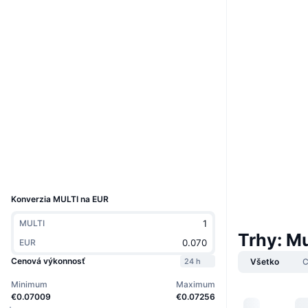
Web
Website
Sociálne siete
0x65ef...492df4
Kontraktné
Audity
etherscan.io
Prieskumníci
Peňaženky
UCID
17050
Konverzia MULTI na EUR
MULTI
Trhy: Mu
EUR
Cenová výkonnosť
24 h
Všetko
C
Minimum
Maximum
€0.07009
€0.07256