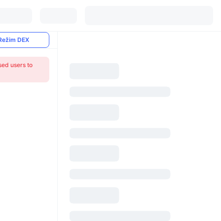
Režim DEX
sed users to