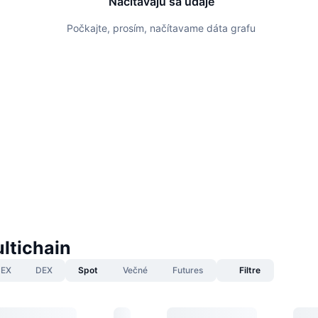
Načítavajú sa údaje
Počkajte, prosím, načítavame dáta grafu
ltichain
EX
DEX
Spot
Večné
Futures
Filtre