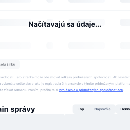
Načítavajú sa údaje...
celú šírku
ovednosti: Táto stránka môže obsahovať odkazy pridružených spoločností. Ak navštívi
 vykonáte určité akcie, ako je registrácia či transakcie s týmito pridruženými platform
 získať odmenu. Prosím, prečítajte si
Vyhlásenie o pridružených spoločnostiach
.
ain správy
Top
Najnovšie
Denn