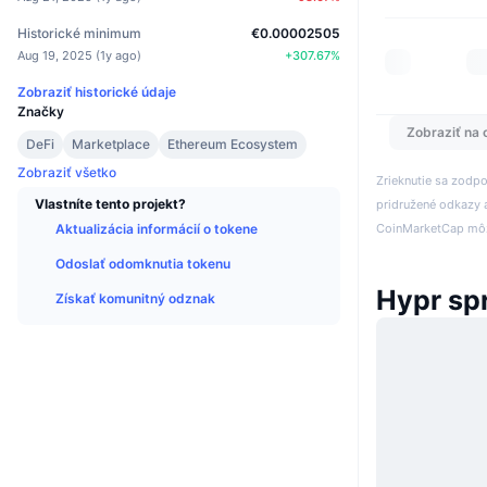
Historické minimum
€0.00002505
Aug 19, 2025
(
1y ago
)
+
307.67
%
Zobraziť historické údaje
Značky
Zobraziť na 
DeFi
Marketplace
Ethereum Ecosystem
Zobraziť všetko
Zrieknutie sa zodp
Vlastníte tento projekt?
pridružené odkazy a
CoinMarketCap môže
Aktualizácia informácií o tokene
Odoslať odomknutia tokenu
Hypr sp
Získať komunitný odznak