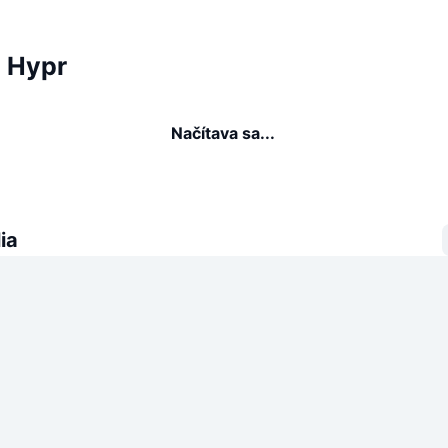
a Hypr
Načítava sa...
ia