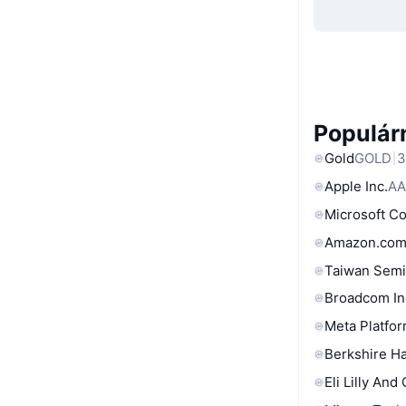
Populárn
Gold
GOLD
3
Apple Inc.
AA
Microsoft C
Amazon.com
Taiwan Semi
Broadcom In
Meta Platfor
Berkshire Ha
Eli Lilly And