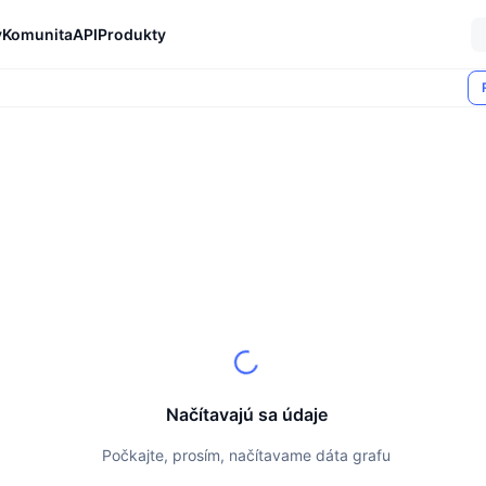
y
Komunita
API
Produkty
Načítavajú sa údaje
Počkajte, prosím, načítavame dáta grafu