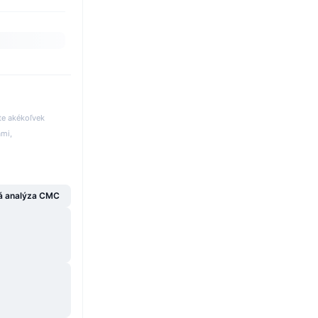
te akékoľvek
ami,
á analýza CMC