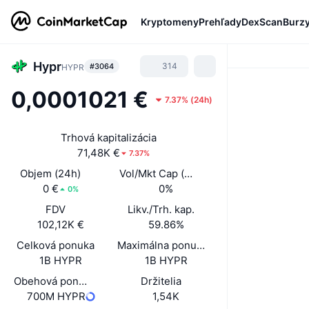
Kryptomeny
Prehľady
DexScan
Burz
Hypr
314
#3064
HYPR
0,0001021 €
7.37%
(
24h
)
Trhová kapitalizácia
71,48K €
7.37%
Objem (24h)
Vol/Mkt Cap (24h)
0 €
0%
0%
FDV
Likv./Trh. kap.
102,12K €
59.86%
Celková ponuka
Maximálna ponuka
1B HYPR
1B HYPR
Obehová ponuka
Držitelia
700M HYPR
1,54K