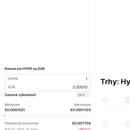
Web
Website
Whitepaper
Sociálne siete
0x8adA...D88145
Kontraktné
3.2
Hodnotenie (CertiK)
Prieskumníci
etherscan.io
Peňaženky
UCID
38137
Konverzia HYPR na EUR
HYPR
Trhy: H
EUR
Cenová výkonnosť
24 h
Minimum
Maximum
€0.0001021
€0.0001103
Historické maximum
€0.007704
Aug 21, 2025
(
1y ago
)
-98.67
%