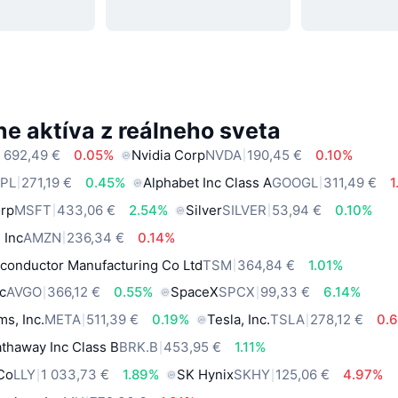
e aktíva z reálneho sveta
 692,49 €
0.05%
Nvidia Corp
NVDA
190,45 €
0.10%
PL
271,19 €
0.45%
Alphabet Inc Class A
GOOGL
311,49 €
1
orp
MSFT
433,06 €
2.54%
Silver
SILVER
53,94 €
0.10%
 Inc
AMZN
236,34 €
0.14%
conductor Manufacturing Co Ltd
TSM
364,84 €
1.01%
c
AVGO
366,12 €
0.55%
SpaceX
SPCX
99,33 €
6.14%
ms, Inc.
META
511,39 €
0.19%
Tesla, Inc.
TSLA
278,12 €
0.
thaway Inc Class B
BRK.B
453,95 €
1.11%
 Co
LLY
1 033,73 €
1.89%
SK Hynix
SKHY
125,06 €
4.97%