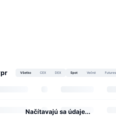
ypr
Všetko
CEX
DEX
Spot
Večné
Future
Načítavajú sa údaje...