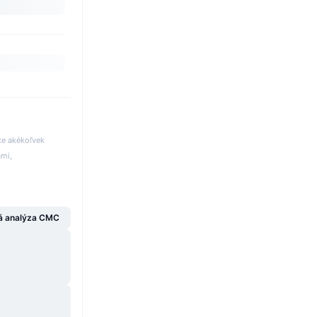
te akékoľvek
ami,
á analýza CMC