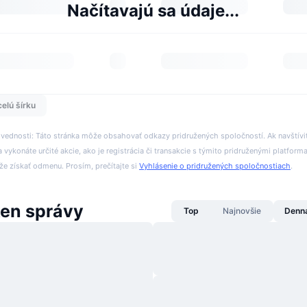
Načítavajú sa údaje...
celú šírku
ovednosti: Táto stránka môže obsahovať odkazy pridružených spoločností. Ak navštívi
 vykonáte určité akcie, ako je registrácia či transakcie s týmito pridruženými platform
 získať odmenu. Prosím, prečítajte si
Vyhlásenie o pridružených spoločnostiach
.
en správy
Top
Najnovšie
Denn