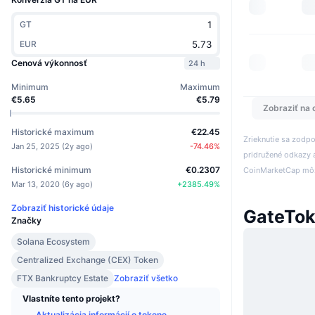
GT
EUR
Cenová výkonnosť
24 h
Minimum
Maximum
€5.65
€5.79
Zobraziť na 
Historické maximum
€22.45
Zrieknutie sa zodp
Jan 25, 2025
(
2y ago
)
-74.46
%
pridružené odkazy a
Historické minimum
€0.2307
CoinMarketCap môže
Mar 13, 2020
(
6y ago
)
+
2385.49
%
Zobraziť historické údaje
GateTok
Značky
Solana Ecosystem
Centralized Exchange (CEX) Token
FTX Bankruptcy Estate
Zobraziť všetko
Vlastníte tento projekt?
Aktualizácia informácií o tokene