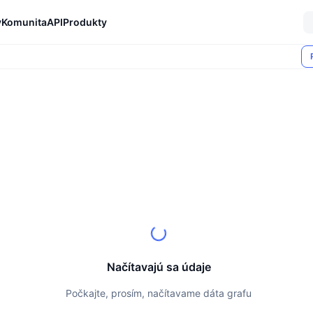
y
Komunita
API
Produkty
Načítavajú sa údaje
Počkajte, prosím, načítavame dáta grafu