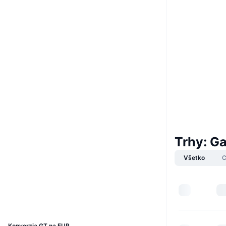
Boost
Website
Web
Sociálne siete
0xe667...454759
Kontraktné
4.1
Hodnotenie (CertiK)
Audity
Trhy: G
www.gatescan.org
Všetko
C
Prieskumníci
Peňaženky
UCID
4269
Konverzia GT na EUR