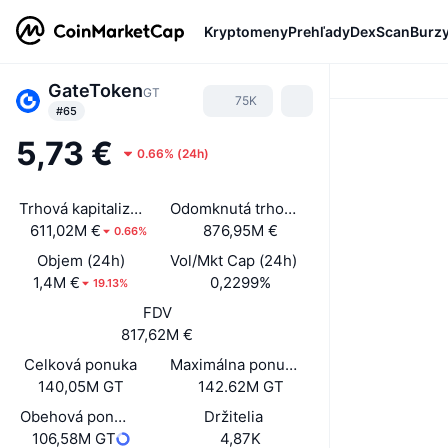
Kryptomeny
Prehľady
DexScan
Burz
GateToken
GT
75K
#65
5,73 €
0.66%
(
24h
)
Trhová kapitalizácia
Odomknutá trhová kap.
611,02M €
876,95M €
0.66%
Objem (24h)
Vol/Mkt Cap (24h)
1,4M €
0,2299%
19.13%
FDV
817,62M €
Celková ponuka
Maximálna ponuka
140,05M GT
142.62M GT
Obehová ponuka
Držitelia
106,58M GT
4,87K