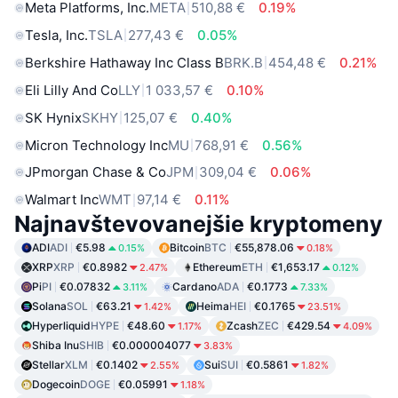
Meta Platforms, Inc.
META
510,88 €
0.19%
Tesla, Inc.
TSLA
277,43 €
0.05%
Berkshire Hathaway Inc Class B
BRK.B
454,48 €
0.21%
Eli Lilly And Co
LLY
1 033,57 €
0.10%
SK Hynix
SKHY
125,07 €
0.40%
Micron Technology Inc
MU
768,91 €
0.56%
JPmorgan Chase & Co
JPM
309,04 €
0.06%
Walmart Inc
WMT
97,14 €
0.11%
Najnavštevovanejšie kryptomeny
ADI
ADI
€5.98
Bitcoin
BTC
€55,878.06
0.15%
0.18%
XRP
XRP
€0.8982
Ethereum
ETH
€1,653.17
2.47%
0.12%
Pi
PI
€0.07832
Cardano
ADA
€0.1773
3.11%
7.33%
Solana
SOL
€63.21
Heima
HEI
€0.1765
1.42%
23.51%
Hyperliquid
HYPE
€48.60
Zcash
ZEC
€429.54
1.17%
4.09%
Shiba Inu
SHIB
€0.000004077
3.83%
Stellar
XLM
€0.1402
Sui
SUI
€0.5861
2.55%
1.82%
Dogecoin
DOGE
€0.05991
1.18%