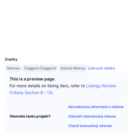
Najlepší obchodníci
Články
Prítoky/odtoky na burzách
DEX API
Prevádzač
Sociálne siete
Rebríček
Spot
Kontraktné
0x97ea...210ec1
Sentiment
Podnik
Newsletter
Indikátory
Trendy
Audity
Deriváty
Cenník
CMC Launch
Prieskumníci
bscscan.com
Nadchádzajúce
Index strachu a chamtivosti.
Peňaženky
Zdroje
CMC Labs
UCID
Nedávno pridané
Index sezóny altcoinov
12276
Značky
CMC Max
Rastúce a klesajúce
Ukazovatele cyklu trhu
Dokumentácia
Memes
Doggone Doggerel
Animal Memes
Zobraziť všetko
Hlavné správy
Najnavštevovanejšie
Dominancia bitcoinu
This is a preview page.
Časté otázky
For more details on listing tiers, refer to
Listings Review
Telegram Bot
Nálada komunity
CoinMarketCap 20 Index
Criteria Section B - (3).
Integrácie AI
Inzercia
Poradie reťazca
CoinMarketCap 100 Index
Aktualizácia informácií o tokene
Centrum agentov CMC
Odoslať odomknutia tokenu
Vlastníte tento projekt?
Predikčné trhy
Toky ETF
Webové widgety
Získať komunitný odznak
Trhovisko zručností