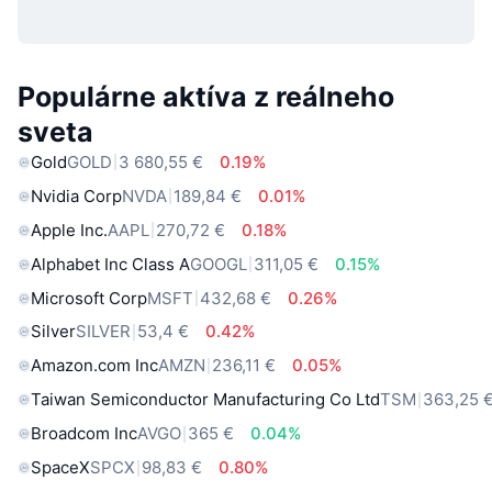
Populárne aktíva z reálneho
sveta
Gold
GOLD
3 680,55 €
0.19%
Nvidia Corp
NVDA
189,84 €
0.01%
Apple Inc.
AAPL
270,72 €
0.18%
Alphabet Inc Class A
GOOGL
311,05 €
0.15%
Microsoft Corp
MSFT
432,68 €
0.26%
Silver
SILVER
53,4 €
0.42%
Amazon.com Inc
AMZN
236,11 €
0.05%
Taiwan Semiconductor Manufacturing Co Ltd
TSM
363,25 
Broadcom Inc
AVGO
365 €
0.04%
SpaceX
SPCX
98,83 €
0.80%