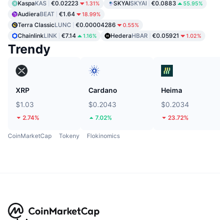
Kaspa
KAS
€0.02223
SKYAI
SKYAI
€0.0883
1.31%
55.95%
Audiera
BEAT
€1.64
18.99%
Terra Classic
LUNC
€0.00004286
0.55%
Chainlink
LINK
€7.14
Hedera
HBAR
€0.05921
1.16%
1.02%
Trendy
XRP
Cardano
Heima
$1.03
$0.2043
$0.2034
2.74%
7.02%
23.72%
CoinMarketCap
Tokeny
Flokinomics