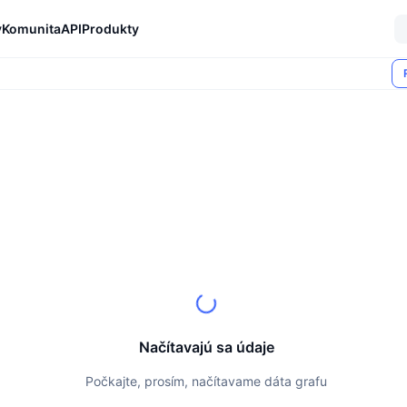
y
Komunita
API
Produkty
Načítavajú sa údaje
Počkajte, prosím, načítavame dáta grafu