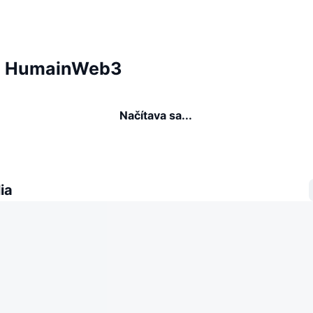
ia HumainWeb3
Načítava sa...
ia