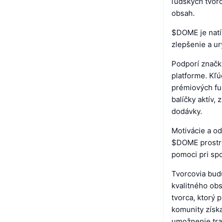
ľudských tvorc
obsah.
$DOME je natí
zlepšenie a ur
Podporí značky
platforme. Kľ
prémiových fun
balíčky aktív,
dodávky.
Motivácie a o
$DOME prostre
pomoci pri sp
Tvorcovia bud
kvalitného obs
tvorca, ktorý 
komunity získ
umožnenie tra