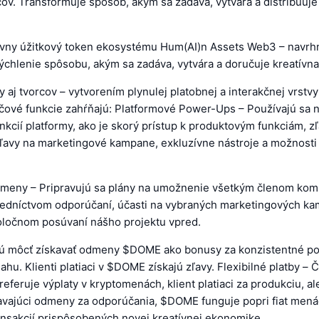
ov. Transformuje spôsob, akým sa zadáva, vytvára a distribuuje
vny úžitkový token ekosystému Hum(AI)n Assets Web3 – navrh
ýchlenie spôsobu, akým sa zadáva, vytvára a doručuje kreatívna
 aj tvorcov – vytvorením plynulej platobnej a interakčnej vrstvy
účové funkcie zahŕňajú: Platformové Power-Ups – Používajú sa
kcií platformy, ako je skorý prístup k produktovým funkciám, 
 zľavy na marketingové kampane, exkluzívne nástroje a možnosti 
dmeny – Pripravujú sa plány na umožnenie všetkým členom komu
dníctvom odporúčaní, účasti na vybraných marketingových ka
oločnom posúvaní nášho projektu vpred.
ú môcť získavať odmeny $DOME ako bonusy za konzistentné po
ahu. Klienti platiaci v $DOME získajú zľavy. Flexibilné platby – Č
preferuje výplaty v kryptomenách, klient platiaci za produkciu, a
avajúci odmeny za odporúčania, $DOME funguje popri fiat mená
nsakcií prispôsobených novej kreatívnej ekonomike.