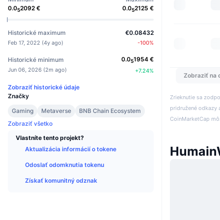
0.0
2092
€
0.0
2125
€
5
5
Historické maximum
€0.08432
Feb 17, 2022
(
4y ago
)
-100
%
0.0
1954
€
Historické minimum
5
Jun 06, 2026
(
2m ago
)
+
7.24
%
Zobraziť na 
Zobraziť historické údaje
Značky
Zrieknutie sa zodp
pridružené odkazy a
Gaming
Metaverse
BNB Chain Ecosystem
CoinMarketCap môže
Zobraziť všetko
Vlastníte tento projekt?
Humain
Aktualizácia informácií o tokene
Odoslať odomknutia tokenu
Získať komunitný odznak