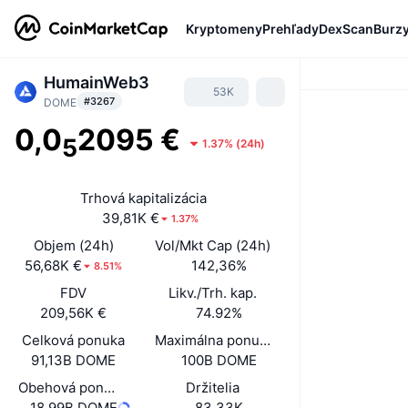
Kryptomeny
Prehľady
DexScan
Burz
HumainWeb3
53K
#3267
DOME
0,0
2095 €
5
1.37%
(
24h
)
Trhová kapitalizácia
39,81K €
1.37%
Objem (24h)
Vol/Mkt Cap (24h)
56,68K €
142,36%
8.51%
FDV
Likv./Trh. kap.
209,56K €
74.92%
Celková ponuka
Maximálna ponuka
91,13B DOME
100B DOME
Obehová ponuka
Držitelia
18,99B DOME
83,33K