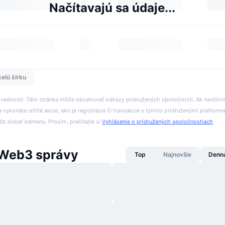
Načítavajú sa údaje...
celú šírku
ovednosti: Táto stránka môže obsahovať odkazy pridružených spoločností. Ak navštívi
 vykonáte určité akcie, ako je registrácia či transakcie s týmito pridruženými platform
 získať odmenu. Prosím, prečítajte si
Vyhlásenie o pridružených spoločnostiach
.
Web3 správy
Top
Najnovšie
Denn