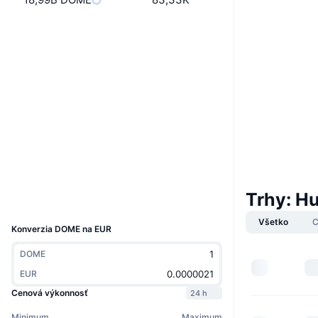
Web
Website
Sociálne siete
0x475b...61a80e
Kontraktné
4.0
Hodnotenie (CertiK)
Audity
Prieskumníci
bscscan.com
Peňaženky
Trhy: 
UCID
16432
Všetko
C
Konverzia DOME na EUR
DOME
EUR
Cenová výkonnosť
24 h
Minimum
Maximum