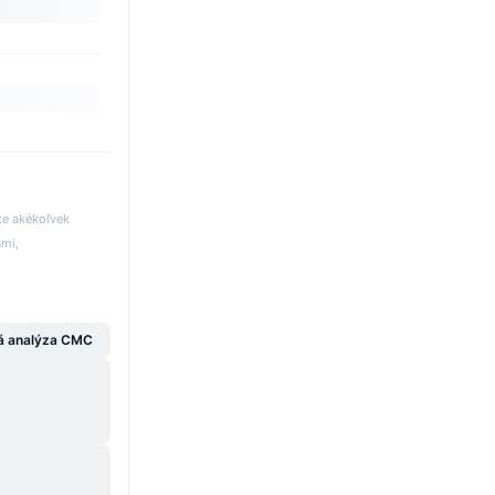
te akékoľvek
ami,
á analýza CMC