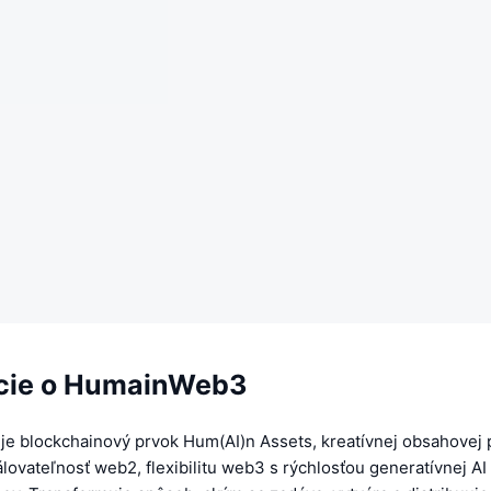
cie o HumainWeb3
e blockchainový prvok Hum(AI)n Assets, kreatívnej obsahovej p
álovateľnosť web2, flexibilitu web3 s rýchlosťou generatívnej AI