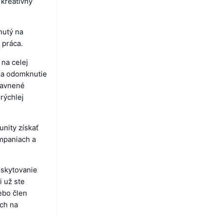
 kreatívny
nutý na
 práca.
 na celej
 na odomknutie
zľavnené
rýchlej
nity získať
mpaniach a
skytovanie
i už ste
lebo člen
ch na