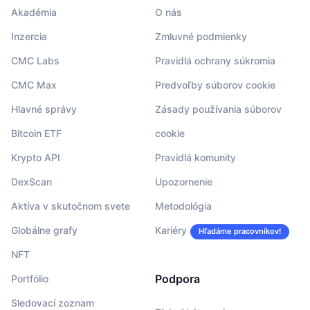
Akadémia
O nás
Inzercia
Zmluvné podmienky
CMC Labs
Pravidlá ochrany súkromia
CMC Max
Predvoľby súborov cookie
Hlavné správy
Zásady používania súborov
Bitcoin ETF
cookie
Krypto API
Pravidlá komunity
DexScan
Upozornenie
Aktíva v skutočnom svete
Metodológia
Globálne grafy
Kariéry
Hľadáme pracovníkov!
NFT
Podpora
Portfólio
Sledovací zoznam