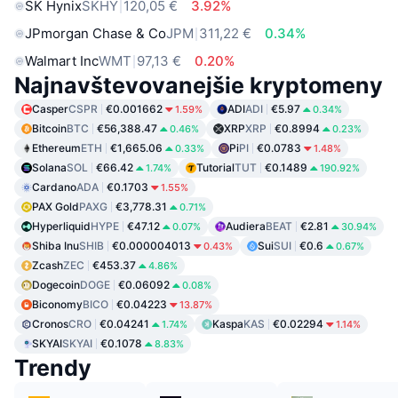
SK Hynix
SKHY
120,05 €
3.92%
JPmorgan Chase & Co
JPM
311,22 €
0.34%
Walmart Inc
WMT
97,13 €
0.20%
Najnavštevovanejšie kryptomeny
Casper
CSPR
€0.001662
ADI
ADI
€5.97
1.59%
0.34%
Bitcoin
BTC
€56,388.47
XRP
XRP
€0.8994
0.46%
0.23%
Ethereum
ETH
€1,665.06
Pi
PI
€0.0783
0.33%
1.48%
Solana
SOL
€66.42
Tutorial
TUT
€0.1489
1.74%
190.92%
Cardano
ADA
€0.1703
1.55%
PAX Gold
PAXG
€3,778.31
0.71%
Hyperliquid
HYPE
€47.12
Audiera
BEAT
€2.81
0.07%
30.94%
Shiba Inu
SHIB
€0.000004013
Sui
SUI
€0.6
0.43%
0.67%
Zcash
ZEC
€453.37
4.86%
Dogecoin
DOGE
€0.06092
0.08%
Biconomy
BICO
€0.04223
13.87%
Cronos
CRO
€0.04241
Kaspa
KAS
€0.02294
1.74%
1.14%
SKYAI
SKYAI
€0.1078
8.83%
Trendy