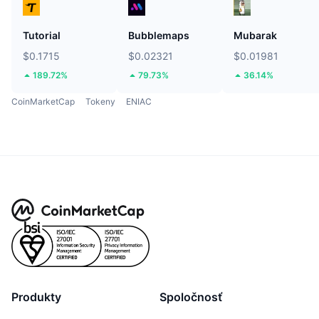
Tutorial
Bubblemaps
Mubarak
$0.1715
$0.02321
$0.01981
189.72%
79.73%
36.14%
CoinMarketCap
Tokeny
ENIAC
Produkty
Spoločnosť