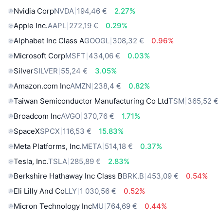
Nvidia Corp
NVDA
194,46 €
2.27%
Apple Inc.
AAPL
272,19 €
0.29%
Alphabet Inc Class A
GOOGL
308,32 €
0.96%
Microsoft Corp
MSFT
434,06 €
0.03%
Silver
SILVER
55,24 €
3.05%
Amazon.com Inc
AMZN
238,4 €
0.82%
Taiwan Semiconductor Manufacturing Co Ltd
TSM
365,52 
Broadcom Inc
AVGO
370,76 €
1.71%
SpaceX
SPCX
116,53 €
15.83%
Meta Platforms, Inc.
META
514,18 €
0.37%
Tesla, Inc.
TSLA
285,89 €
2.83%
Berkshire Hathaway Inc Class B
BRK.B
453,09 €
0.54%
Eli Lilly And Co
LLY
1 030,56 €
0.52%
Micron Technology Inc
MU
764,69 €
0.44%