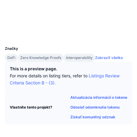
Najlepší obchodníci
Články
Web
Prítoky/odtoky na burzách
DEX API
Prevádzač
Rebríček
Spot
Sentiment
Podnik
Newsletter
Sociálne siete
Indikátory
Trendy
Deriváty
Prieskumníci
scan.eniac.network
Cenník
CMC Launch
Nadchádzajúce
Index strachu a chamtivosti.
UCID
36784
Zdroje
CMC Labs
Značky
Nedávno pridané
Index sezóny altcoinov
DeFi
Zero Knowledge Proofs
Interoperability
Zobraziť všetko
CMC Max
Rastúce a klesajúce
Ukazovatele cyklu trhu
This is a preview page.
Dokumentácia
For more details on listing tiers, refer to
Listings Review
Hlavné správy
Najnavštevovanejšie
Dominancia bitcoinu
Criteria Section B - (3).
Časté otázky
Telegram Bot
Nálada komunity
CoinMarketCap 20 Index
Aktualizácia informácií o tokene
Integrácie AI
Inzercia
Odoslať odomknutia tokenu
Vlastníte tento projekt?
Poradie reťazca
CoinMarketCap 100 Index
Získať komunitný odznak
Centrum agentov CMC
Predikčné trhy
Toky ETF
Webové widgety
Trhovisko zručností