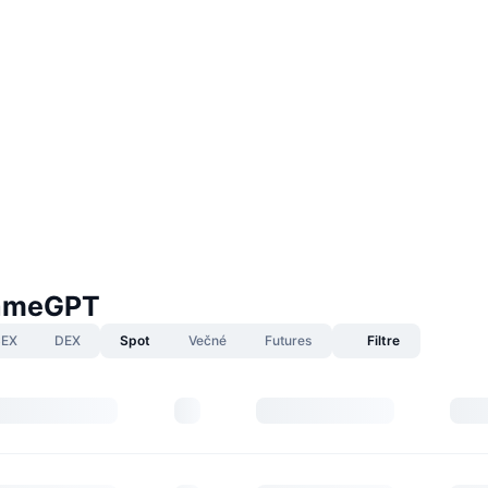
GameGPT
EX
DEX
Spot
Večné
Futures
Filtre