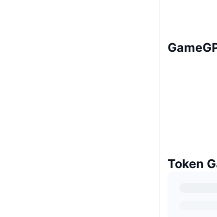
GameGP
Token 