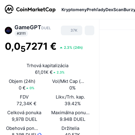
Kryptomeny
Prehľady
DexScan
Burz
GameGPT
DUEL
37K
#3111
0,0
7271 €
5
2.3%
(
24h
)
Trhová kapitalizácia
61,01K €
2.3%
Objem (24h)
Vol/Mkt Cap (24h)
0 €
0%
0%
FDV
Likv./Trh. kap.
72,34K €
39.42%
Celková ponuka
Maximálna ponuka
9,97B DUEL
9.94B DUEL
Obehová ponuka
Držitelia
8,39B DUEL
40,57K