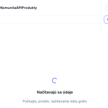
y
Komunita
API
Produkty
Načítavajú sa údaje
Počkajte, prosím, načítavame dáta grafu