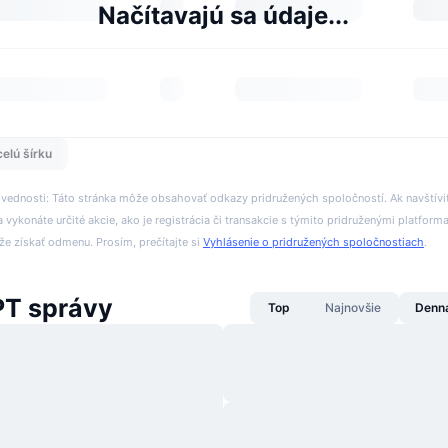
Načítavajú sa údaje...
celú šírku
ovednosti: Táto stránka môže obsahovať odkazy pridružených spoločností. Ak navštívi
 vykonáte určité akcie, ako je registrácia či transakcie s týmito pridruženými platform
 získať odmenu. Prosím, prečítajte si
Vyhlásenie o pridružených spoločnostiach
.
T správy
Top
Najnovšie
Denn