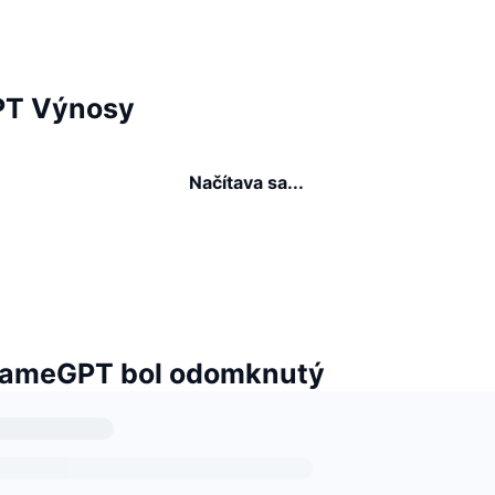
T Výnosy
Načítava sa...
GameGPT bol odomknutý