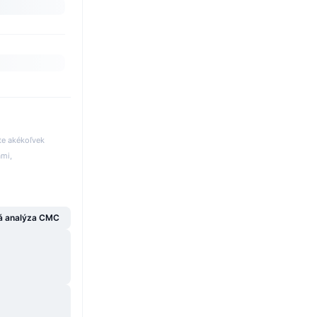
te akékoľvek
ami,
á analýza CMC