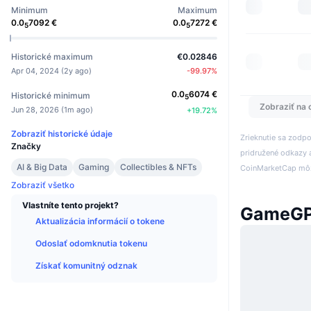
Minimum
Maximum
0.0
7092
€
0.0
7272
€
5
5
Historické maximum
€0.02846
Apr 04, 2024
(
2y ago
)
-99.97
%
0.0
6074
€
Historické minimum
5
Zobraziť na 
Jun 28, 2026
(
1m ago
)
+
19.72
%
Zobraziť historické údaje
Zrieknutie sa zodp
Značky
pridružené odkazy a
AI & Big Data
Gaming
Collectibles & NFTs
CoinMarketCap môže
Zobraziť všetko
Vlastníte tento projekt?
GameGP
Aktualizácia informácií o tokene
Odoslať odomknutia tokenu
Získať komunitný odznak