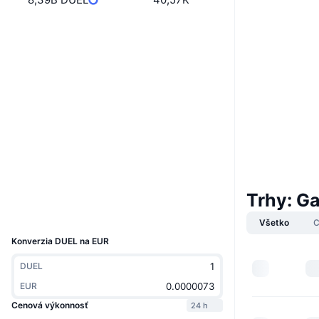
Web
Website
Whitepaper
Sociálne siete
0x943A...02e604
Kontraktné
3.2
Hodnotenie (CertiK)
etherscan.io
Prieskumníci
Trhy: 
Peňaženky
UCID
28868
Všetko
C
Konverzia DUEL na EUR
DUEL
EUR
Cenová výkonnosť
24 h