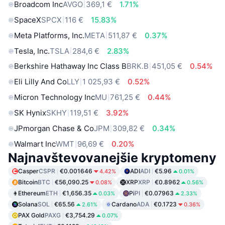
Broadcom Inc
AVGO
369,1 €
1.71%
SpaceX
SPCX
116 €
15.83%
Meta Platforms, Inc.
META
511,87 €
0.37%
Tesla, Inc.
TSLA
284,6 €
2.83%
Berkshire Hathaway Inc Class B
BRK.B
451,05 €
0.54%
Eli Lilly And Co
LLY
1 025,93 €
0.52%
Micron Technology Inc
MU
761,25 €
0.44%
SK Hynix
SKHY
119,51 €
3.92%
JPmorgan Chase & Co
JPM
309,82 €
0.34%
Walmart Inc
WMT
96,69 €
0.20%
Najnavštevovanejšie kryptomeny
Casper
CSPR
€0.001646
ADI
ADI
€5.96
4.42%
0.01%
Bitcoin
BTC
€56,090.25
XRP
XRP
€0.8962
0.08%
0.56%
Ethereum
ETH
€1,656.35
Pi
PI
€0.07963
0.03%
2.33%
Solana
SOL
€65.56
Cardano
ADA
€0.1723
2.61%
0.36%
PAX Gold
PAXG
€3,754.29
0.07%