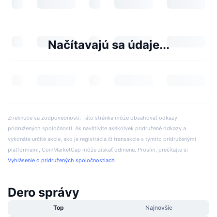
Načítavajú sa údaje...
Zrieknutie sa zodpovednosti: Táto stránka môže obsahovať odkazy
pridružených spoločností. Ak navštívite akékoľvek pridružené odkazy a
vykonáte určité akcie, ako je registrácia či transakcie s týmito pridruženými
platformami, CoinMarketCap môže získať odmenu. Prosím, prečítajte si
Vyhlásenie o pridružených spoločnostiach
.
Dero správy
Top
Najnovšie