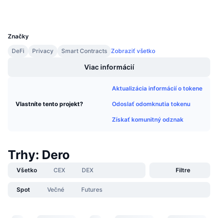
Nadchádzajúce predaje
Sadzby financovania
Učte sa a zarábajte
UCID
2665
Značky
Kalendáre
DeFi
Privacy
Smart Contracts
Zobraziť všetko
Viac informácií
Kalendár ICO
Aktualizácia informácií o tokene
Kalendár udalostí
Odoslať odomknutia tokenu
Vlastníte tento projekt?
Získať komunitný odznak
Trhy: Dero
Všetko
CEX
DEX
Filtre
Spot
Večné
Futures