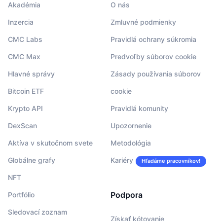
Akadémia
O nás
Inzercia
Zmluvné podmienky
CMC Labs
Pravidlá ochrany súkromia
CMC Max
Predvoľby súborov cookie
Hlavné správy
Zásady používania súborov
Bitcoin ETF
cookie
Krypto API
Pravidlá komunity
DexScan
Upozornenie
Aktíva v skutočnom svete
Metodológia
Globálne grafy
Kariéry
Hľadáme pracovníkov!
NFT
Podpora
Portfólio
Sledovací zoznam
Získať kótovanie