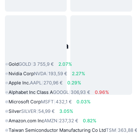
Populárne aktíva z reálneho
sveta
Gold
GOLD
3 755,9 €
2.07%
Nvidia Corp
NVDA
193,59 €
2.27%
Apple Inc.
AAPL
270,96 €
0.29%
Alphabet Inc Class A
GOOGL
306,93 €
0.96%
Microsoft Corp
MSFT
432,1 €
0.03%
Silver
SILVER
54,99 €
3.05%
Amazon.com Inc
AMZN
237,32 €
0.82%
Taiwan Semiconductor Manufacturing Co Ltd
TSM
363,88 