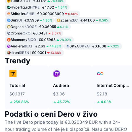
Tutorial
TUT
€0.1128
249.18%
Hyperliquid
HYPE
€47.62
1.54%
Shiba Inu
SHIB
€0.000003999
0.50%
Sui
SUI
€0.5959
Zcash
ZEC
€441.66
1.36%
0.56%
Dogecoin
DOGE
€0.06055
0.11%
Cronos
CRO
€0.0431
3.57%
Biconomy
BICO
€0.05963
28.92%
Audiera
BEAT
€2.63
SKYAI
SKYAI
€0.1038
44.83%
7.32%
siren
SIREN
€0.0301
13.68%
Trendy
Tutorial
Audiera
Internet Computer
$0.1317
$3.06
$2.18
259.86%
45.72%
4.03%
Podatki o ceni Dero v živo
The live
Dero price today
is €0.020349 EUR with a 24-
hour trading volume of nie je k dispozícii.
Našu cenu DERO