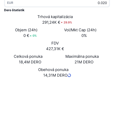
EUR
Trendy
Krypto ETF
Zistite
CMC MCP
Dero štatistík
Nové
Trhová kapitalizácia
Bitcoin ETF
x402
Noviny
291,24K €
29.9%
Krypto
Ethereum ETF
Objem (24h)
Vol/Mkt Cap (24h)
Akadémia
0 €
0%
0%
Politika
FDV
Technická analýza
Preskúmať
427,31K €
Šport
Celková ponuka
Maximálna ponuka
RSI
Videá
18,4M DERO
21M DERO
Financie
MACD
Obehová ponuka
Glosár
14,31M DERO
Technológia
Web
Website
Whitepaper
Deriváty
Kampane
NFT
Sociálne siete
Prehľad
Výsadky
2.9
Hodnotenie (CertiK)
Celkové štatistiky NFT
Likvidácie
Diamantové odmeny
explorer.dero.io
Prieskumníci