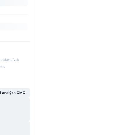
te akékoľvek
ami,
á analýza CMC