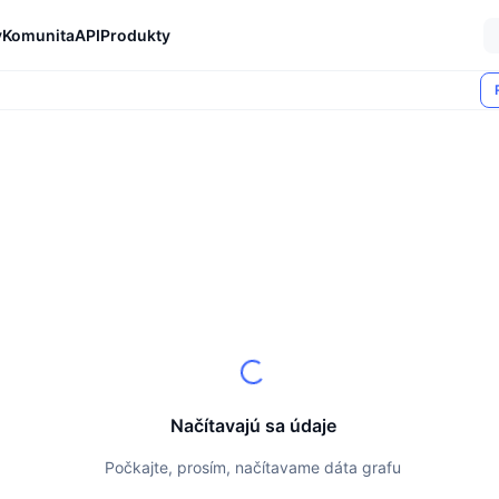
y
Komunita
API
Produkty
Načítavajú sa údaje
Počkajte, prosím, načítavame dáta grafu