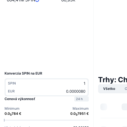
Web
Website
Whitepaper
Sociálne siete
0xE399...3Cbe7F
Kontraktné
Prieskumníci
basescan.org
Peňaženky
UCID
40127
Konverzia SPIN na EUR
Trhy: C
SPIN
Všetko
C
EUR
Cenová výkonnosť
24 h
Minimum
Maximum
0.0
784
€
0.0
7951
€
5
5