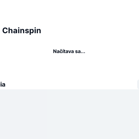
a Chainspin
Načítava sa...
ia