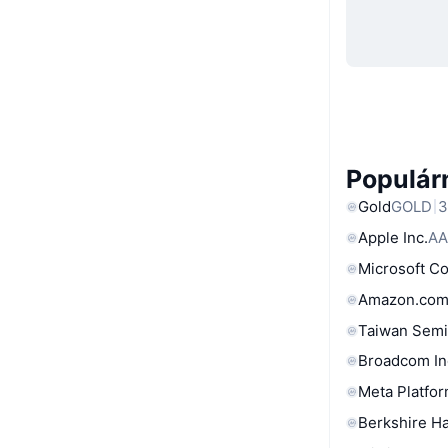
Populárn
Gold
GOLD
3
Apple Inc.
AA
Microsoft C
Amazon.com
Taiwan Semi
Broadcom In
Meta Platfor
Berkshire Ha