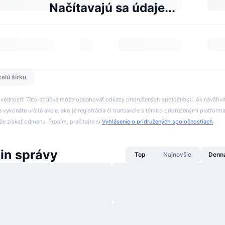
Načítavajú sa údaje...
celú šírku
ovednosti: Táto stránka môže obsahovať odkazy pridružených spoločností. Ak navštívi
 vykonáte určité akcie, ako je registrácia či transakcie s týmito pridruženými platform
 získať odmenu. Prosím, prečítajte si
Vyhlásenie o pridružených spoločnostiach
.
in správy
Top
Najnovšie
Denn