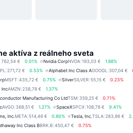
e aktíva z reálneho sveta
 762,54 €
0.01%
Nvidia Corp
NVDA
193,03 €
1.88%
PL
271,72 €
0.53%
Alphabet Inc Class A
GOOGL
307,04 €
orp
MSFT
435,72 €
0.75%
Silver
SILVER
55,15 €
0.23%
 Inc
AMZN
238,78 €
1.37%
conductor Manufacturing Co Ltd
TSM
359,25 €
0.71%
c
AVGO
368,51 €
1.27%
SpaceX
SPCX
108,78 €
9.41%
ms, Inc.
META
514,46 €
0.80%
Tesla, Inc.
TSLA
283,86 €
2
thaway Inc Class B
BRK.B
450,47 €
0.75%