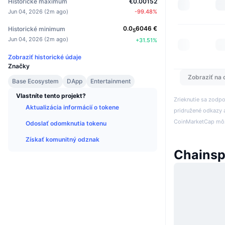
Historické maximum
€0.00152
Jun 04, 2026
(
2m ago
)
-99.48
%
0.0
6046
€
Historické minimum
5
Jun 04, 2026
(
2m ago
)
+
31.51
%
Zobraziť historické údaje
Značky
Zobraziť na 
Base Ecosystem
DApp
Entertainment
Vlastníte tento projekt?
Zrieknutie sa zodp
Aktualizácia informácií o tokene
pridružené odkazy a
CoinMarketCap môže
Odoslať odomknutia tokenu
Získať komunitný odznak
Chainsp