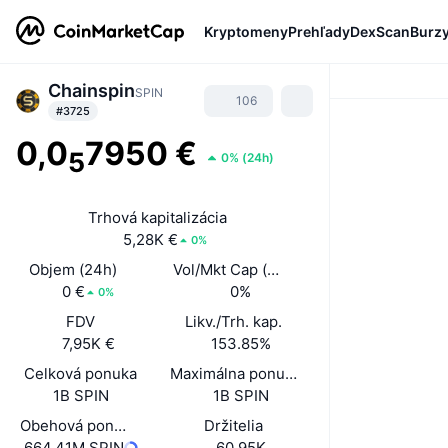
Kryptomeny
Prehľady
DexScan
Burz
Chainspin
SPIN
106
#3725
0,0
7950 €
5
0%
(
24h
)
Trhová kapitalizácia
5,28K €
0%
Objem (24h)
Vol/Mkt Cap (24h)
0 €
0%
0%
FDV
Likv./Trh. kap.
7,95K €
153.85%
Celková ponuka
Maximálna ponuka
1B SPIN
1B SPIN
Obehová ponuka
Držitelia
664,41M SPIN
60,95K