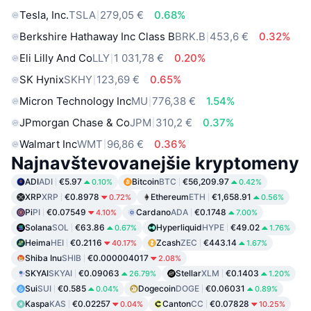
Tesla, Inc.
TSLA
279,05 €
0.68%
Berkshire Hathaway Inc Class B
BRK.B
453,6 €
0.32%
Eli Lilly And Co
LLY
1 031,78 €
0.20%
SK Hynix
SKHY
123,69 €
0.65%
Micron Technology Inc
MU
776,38 €
1.54%
JPmorgan Chase & Co
JPM
310,2 €
0.37%
Walmart Inc
WMT
96,86 €
0.36%
Najnavštevovanejšie kryptomeny
ADI
ADI
€5.97
Bitcoin
BTC
€56,209.97
0.10%
0.42%
XRP
XRP
€0.8978
Ethereum
ETH
€1,658.91
0.72%
0.56%
Pi
PI
€0.07549
Cardano
ADA
€0.1748
4.10%
7.00%
Solana
SOL
€63.86
Hyperliquid
HYPE
€49.02
0.67%
1.76%
Heima
HEI
€0.2116
Zcash
ZEC
€443.14
40.17%
1.67%
Shiba Inu
SHIB
€0.000004017
2.08%
SKYAI
SKYAI
€0.09063
Stellar
XLM
€0.1403
26.79%
1.20%
Sui
SUI
€0.585
Dogecoin
DOGE
€0.06031
0.04%
0.89%
Kaspa
KAS
€0.02257
Canton
CC
€0.07828
0.04%
10.25%