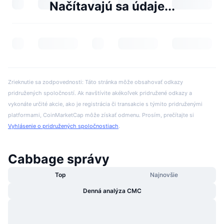
Načítavajú sa údaje...
Zrieknutie sa zodpovednosti: Táto stránka môže obsahovať odkazy
pridružených spoločností. Ak navštívite akékoľvek pridružené odkazy a
vykonáte určité akcie, ako je registrácia či transakcie s týmito pridruženými
platformami, CoinMarketCap môže získať odmenu. Prosím, prečítajte si
Vyhlásenie o pridružených spoločnostiach
.
Cabbage správy
Top
Najnovšie
Denná analýza CMC