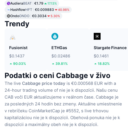
Audiera
BEAT
€1.79
17.13%
Hashflow
HFT
€0.009883
40.98%
Ondo
ONDO
€0.3034
5.30%
Trendy
Fusionist
ETHGas
Stargate Finance
$0.1437
$0.02486
$0.1461
90.03%
39.81%
18.82%
Podatki o ceni Cabbage v živo
The live
Cabbage price today
is €0.000568 EUR with a
24-hour trading volume of nie je k dispozícii.
Našu cenu
CAB voči EUR aktualizujeme v reálnom čase.
Cabbage je
za posledných 24 hodín bez zmeny.
Aktuálne umiestnenie
v rebríčeku CoinMarketCap je #5552, s live trhovou
kapitalizáciou nie je k dispozícii.
Obehová ponuka nie je k
dispozícii
a maximálny obeh nie je k dispozícii.