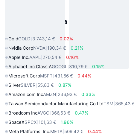
Populárne aktíva z reálneho
sveta
Gold
GOLD
3 743,14 €
0.02%
Nvidia Corp
NVDA
190,34 €
0.21%
Apple Inc.
AAPL
270,54 €
0.16%
Alphabet Inc Class A
GOOGL
310,79 €
0.15%
Microsoft Corp
MSFT
431,66 €
0.44%
Silver
SILVER
55,83 €
0.87%
Amazon.com Inc
AMZN
236,93 €
0.33%
Taiwan Semiconductor Manufacturing Co Ltd
TSM
365,43 
Broadcom Inc
AVGO
366,53 €
0.47%
SpaceX
SPCX
101,63 €
1.96%
Meta Platforms, Inc.
META
509,42 €
0.44%