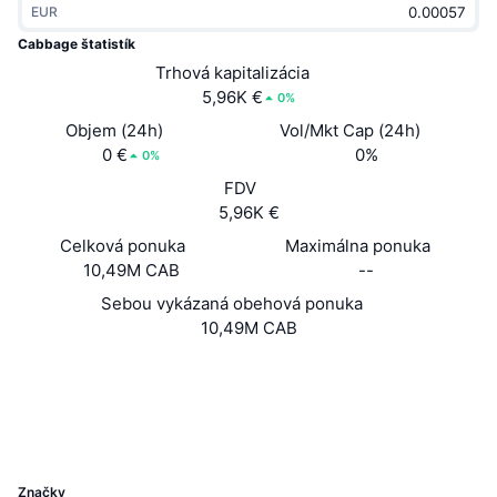
EUR
Trendy
Krypto ETF
Zistite
CMC MCP
Cabbage štatistík
Nové
Trhová kapitalizácia
Bitcoin ETF
x402
Noviny
5,96K €
0%
Krypto
Ethereum ETF
Objem (24h)
Vol/Mkt Cap (24h)
Akadémia
0 €
0%
0%
Politika
FDV
Technická analýza
Preskúmať
5,96K €
Šport
Celková ponuka
Maximálna ponuka
RSI
Videá
10,49M CAB
--
Financie
MACD
Sebou vykázaná obehová ponuka
Glosár
10,49M CAB
Technológia
Web
Website
Deriváty
Kampane
Sociálne siete
NFT
2.1
Prehľad
Hodnotenie (CertiK)
Výsadky
UCID
Celkové štatistiky NFT
1210
Likvidácie
Diamantové odmeny
Značky