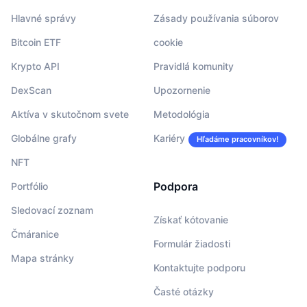
Hlavné správy
Zásady používania súborov
Bitcoin ETF
cookie
Krypto API
Pravidlá komunity
DexScan
Upozornenie
Aktíva v skutočnom svete
Metodológia
Globálne grafy
Kariéry
Hľadáme pracovníkov!
NFT
Podpora
Portfólio
Sledovací zoznam
Získať kótovanie
Čmáranice
Formulár žiadosti
Mapa stránky
Kontaktujte podporu
Časté otázky