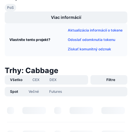
Nadchádzajúce predaje
PoS
Sadzby financovania
Učte sa a zarábajte
Viac informácií
Kalendáre
Aktualizácia informácií o tokene
Odoslať odomknutia tokenu
Vlastníte tento projekt?
Kalendár ICO
Získať komunitný odznak
Kalendár udalostí
Trhy: Cabbage
Všetko
CEX
DEX
Filtre
Spot
Večné
Futures