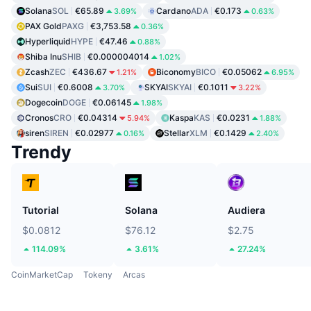
Solana
SOL
€65.89
Cardano
ADA
€0.173
3.69%
0.63%
PAX Gold
PAXG
€3,753.58
0.36%
Hyperliquid
HYPE
€47.46
0.88%
Shiba Inu
SHIB
€0.000004014
1.02%
Zcash
ZEC
€436.67
Biconomy
BICO
€0.05062
1.21%
6.95%
Sui
SUI
€0.6008
SKYAI
SKYAI
€0.1011
3.70%
3.22%
Dogecoin
DOGE
€0.06145
1.98%
Cronos
CRO
€0.04314
Kaspa
KAS
€0.0231
5.94%
1.88%
siren
SIREN
€0.02977
Stellar
XLM
€0.1429
0.16%
2.40%
Trendy
Tutorial
Solana
Audiera
$0.0812
$76.12
$2.75
114.09%
3.61%
27.24%
CoinMarketCap
Tokeny
Arcas