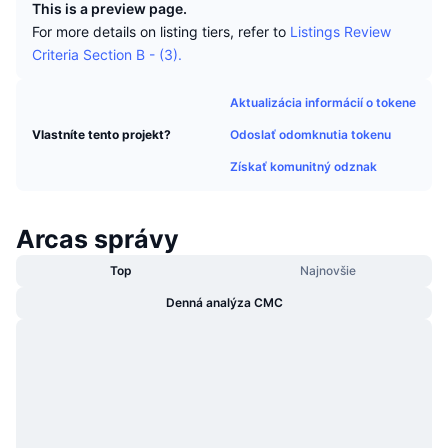
This is a preview page.
Trendy
Krypto ETF
For more details on listing tiers, refer to
Listings Review
Zistite
CMC MCP
Criteria Section B - (3).
Nové
Bitcoin ETF
x402
Noviny
Aktualizácia informácií o tokene
Krypto
Ethereum ETF
Akadémia
Odoslať odomknutia tokenu
Vlastníte tento projekt?
Politika
Získať komunitný odznak
Technická analýza
Preskúmať
Šport
RSI
Videá
Arcas správy
Financie
Top
Najnovšie
MACD
Glosár
Denná analýza CMC
Technológia
Deriváty
Kampane
NFT
Prehľad
Výsadky
Celkové štatistiky NFT
Likvidácie
Diamantové odmeny