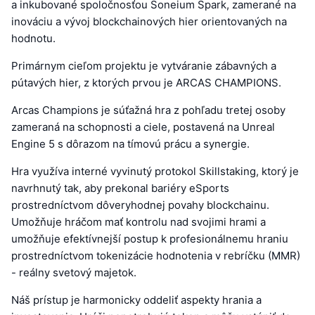
a inkubované spoločnosťou Soneium Spark, zamerané na
inováciu a vývoj blockchainových hier orientovaných na
hodnotu.
Primárnym cieľom projektu je vytváranie zábavných a
pútavých hier, z ktorých prvou je ARCAS CHAMPIONS.
Arcas Champions je súťažná hra z pohľadu tretej osoby
zameraná na schopnosti a ciele, postavená na Unreal
Engine 5 s dôrazom na tímovú prácu a synergie.
Hra využíva interné vyvinutý protokol Skillstaking, ktorý je
navrhnutý tak, aby prekonal bariéry eSports
prostredníctvom dôveryhodnej povahy blockchainu.
Umožňuje hráčom mať kontrolu nad svojimi hrami a
umožňuje efektívnejší postup k profesionálnemu hraniu
prostredníctvom tokenizácie hodnotenia v rebríčku (MMR)
- reálny svetový majetok.
Náš prístup je harmonicky oddeliť aspekty hrania a