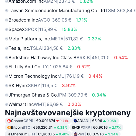
Amazon.com Inc
AMZN
237,3 €
0.82%
Taiwan Semiconductor Manufacturing Co Ltd
TSM
363,84 
Broadcom Inc
AVGO
369,06 €
1.71%
SpaceX
SPCX
115,99 €
15.83%
Meta Platforms, Inc.
META
511,82 €
0.37%
Tesla, Inc.
TSLA
284,58 €
2.83%
Berkshire Hathaway Inc Class B
BRK.B
451,01 €
0.54%
Eli Lilly And Co
LLY
1 025,84 €
0.52%
Micron Technology Inc
MU
761,19 €
0.44%
SK Hynix
SKHY
119,5 €
3.92%
JPmorgan Chase & Co
JPM
309,79 €
0.34%
Walmart Inc
WMT
96,69 €
0.20%
Najnavštevovanejšie kryptomeny
Casper
CSPR
€0.001674
ADI
ADI
€5.96
9.71%
0.05%
Bitcoin
BTC
€56,220.31
XRP
XRP
€0.9016
0.38%
2.17%
Ethereum
ETH
€1,660.15
Pi
PI
€0.07916
0.40%
3.34%