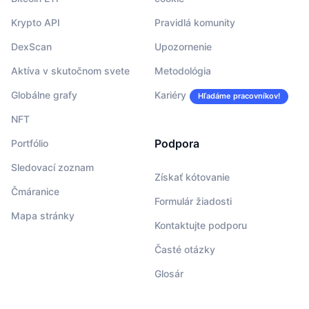
Krypto API
Pravidlá komunity
DexScan
Upozornenie
Aktíva v skutočnom svete
Metodológia
Globálne grafy
Kariéry
Hľadáme pracovníkov!
NFT
Podpora
Portfólio
Sledovací zoznam
Získať kótovanie
Čmáranice
Formulár žiadosti
Mapa stránky
Kontaktujte podporu
Časté otázky
Glosár