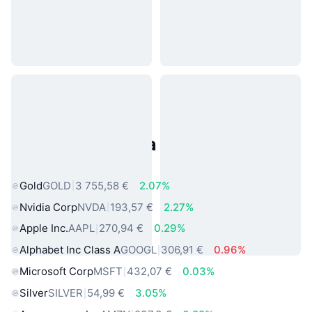
Populárne aktíva z reálneho
sveta
Gold
GOLD
3 755,58 €
2.07%
Nvidia Corp
NVDA
193,57 €
2.27%
Apple Inc.
AAPL
270,94 €
0.29%
Alphabet Inc Class A
GOOGL
306,91 €
0.96%
Microsoft Corp
MSFT
432,07 €
0.03%
Silver
SILVER
54,99 €
3.05%