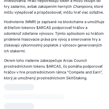
investovania. Hráči nepotrebujú token a môžu vstúpiť do
hry zadarmo, avšak zakúpením herných
Champions
, ktoré
môžu vylepšovať a prispôsobovať, môžu hrať viac súťažne.
Hodnotenie (MMR) je zapísané na blockchaine a umožňuje
držiteľom tokenov $ARCAS podporovať hráčov a
odomknúť zdieľanie výnosov. Týmto spôsobom sú hráčom
pridelené hlasovacie práva pre vývoj a smerovanie hry a
získavajú výkonnostný poplatok z výnosov generovaných
ich stakermi.
Okrem toho riadenie zabezpečuje Arcas Council
prostredníctvom tokenu $ARCAS, čo pomáha podporovať
hráčov v hre prostredníctvom rámca "Compete and Earn",
ktorý je umožnený prostredníctvom SkillStaking.