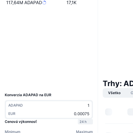
117,64M ADAPAD
17,1K
Web
Website
Sociálne siete
0xdb01...250289
Kontraktné
3.1
Hodnotenie (CertiK)
etherscan.io
Prieskumníci
Peňaženky
Trhy: A
UCID
11349
Všetko
C
Konverzia ADAPAD na EUR
ADAPAD
EUR
Cenová výkonnosť
24 h
Minimum
Maximum