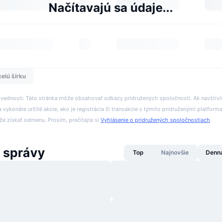
Načítavajú sa údaje...
celú šírku
ovednosti: Táto stránka môže obsahovať odkazy pridružených spoločností. Ak navštívi
 vykonáte určité akcie, ako je registrácia či transakcie s týmito pridruženými platform
 získať odmenu. Prosím, prečítajte si
Vyhlásenie o pridružených spoločnostiach
.
 správy
Top
Najnovšie
Denn