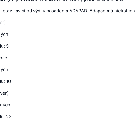
tiketov závisí od výšky nasadenia ADAPAD. Adapad má niekoľko 
er)
ných
u: 5
nze)
ných
u: 10
lver)
ených
u: 22