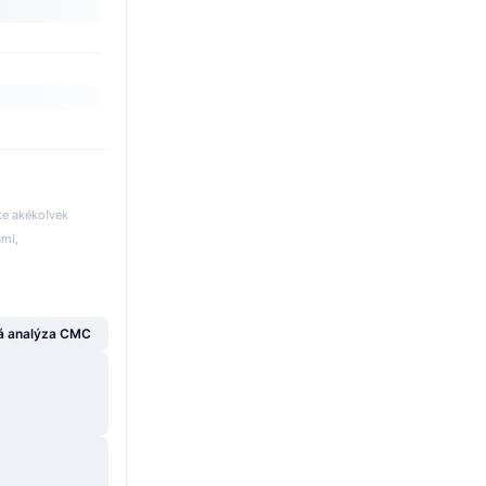
te akékoľvek
ami,
á analýza CMC