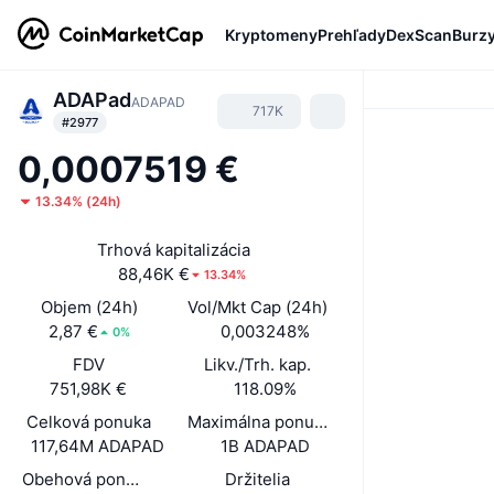
Kryptomeny
Prehľady
DexScan
Burz
ADAPad
ADAPAD
717K
#2977
0,0007519 €
13.34%
(
24h
)
Trhová kapitalizácia
88,46K €
13.34%
Objem (24h)
Vol/Mkt Cap (24h)
2,87 €
0,003248%
0%
FDV
Likv./Trh. kap.
751,98K €
118.09%
Celková ponuka
Maximálna ponuka
117,64M ADAPAD
1B ADAPAD
Obehová ponuka
Držitelia