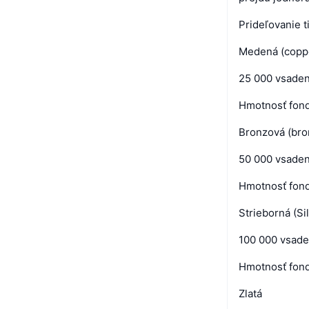
Prideľovanie 
Medená (copp
25 000 vsade
Hmotnosť fond
Bronzová (bro
50 000 vsade
Hmotnosť fond
Strieborná (Si
100 000 vsad
Hmotnosť fond
Zlatá