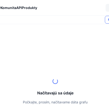
y
Komunita
API
Produkty
Načítavajú sa údaje
Počkajte, prosím, načítavame dáta grafu