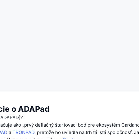
cie o ADAPad
 (ADAPAD)?
ačuje ako „prvý deflačný štartovací bod pre ekosystém Cardan
PAD
a
TRONPAD
, pretože ho uviedla na trh tá istá spoločnosť. 