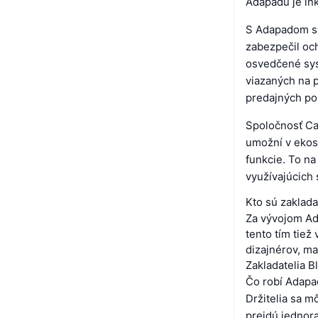
Adapadu je in
S Adapadom sa 
zabezpečil och
osvedčené sys
viazaných na p
predajných po
Spoločnosť Ca
umožní v ekos
funkcie. To n
využívajúcich
Kto sú zaklad
Za vývojom Ad
tento tím tie
dizajnérov, m
Zakladatelia B
Čo robí Adapa
Držitelia sa m
prejdú jednor