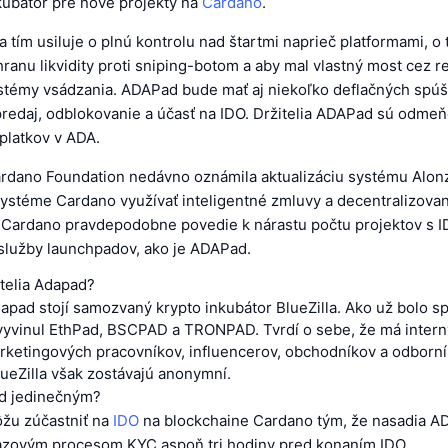
kubátor pre nové projekty na
Cardano
.
tím usiluje o plnú kontrolu nad štartmi naprieč platformami, o 
ranu likvidity proti sniping-botom a aby mal vlastný most cez r
témy vsádzania. ADAPad bude mať aj niekoľko deflačných spúš
redaj, odblokovanie a účasť na IDO. Držitelia ADAPad sú odmeň
platkov v ADA.
rdano Foundation nedávno oznámila aktualizáciu systému Alonz
ystéme Cardano využívať inteligentné zmluvy a decentralizova
a Cardano pravdepodobne povedie k nárastu počtu projektov s I
 služby launchpadov, ako je ADAPad.
atelia Adapad?
apad stojí samozvaný krypto inkubátor BlueZilla. Ako už bolo 
ž vyvinul EthPad, BSCPAD a TRONPAD. Tvrdí o sebe, že má intern
arketingových pracovníkov, influencerov, obchodníkov a odborní
lueZilla však zostávajú anonymní.
d jedinečným?
ôžu zúčastniť na
IDO
na blockchaine Cardano tým, že nasadia A
azovým procesom KYC aspoň tri hodiny pred konaním IDO.