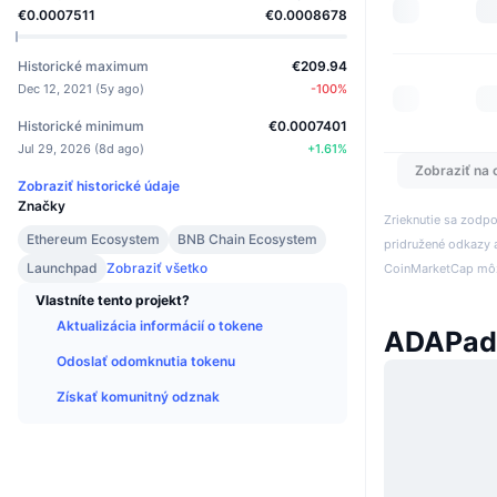
€0.0007511
€0.0008678
Historické maximum
€209.94
Dec 12, 2021
(
5y ago
)
-100
%
Historické minimum
€0.0007401
Jul 29, 2026
(
8d ago
)
+
1.61
%
Zobraziť na 
Zobraziť historické údaje
Značky
Zrieknutie sa zodp
Ethereum Ecosystem
BNB Chain Ecosystem
pridružené odkazy a
Launchpad
Zobraziť všetko
CoinMarketCap môže
Vlastníte tento projekt?
Aktualizácia informácií o tokene
ADAPad
Odoslať odomknutia tokenu
Získať komunitný odznak