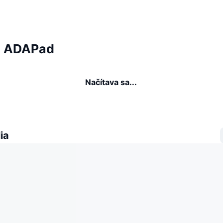
ia ADAPad
Načítava sa...
ia