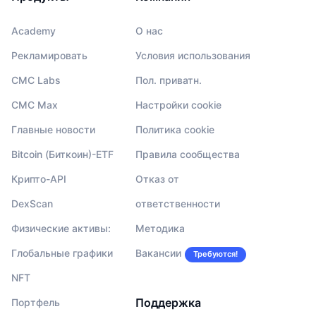
Academy
О нас
Рекламировать
Условия использования
CMC Labs
Пол. приватн.
CMC Max
Настройки cookie
Главные новости
Политика cookie
Bitcoin (Биткоин)-ETF
Правила сообщества
Крипто-API
Отказ от
DexScan
ответственности
Физические активы:
Методика
Глобальные графики
Вакансии
Требуются!
NFT
Поддержка
Портфель