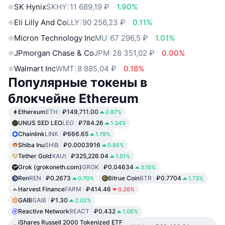
SK Hynix
SKHY
11 689,19 ₽
1.90%
Eli Lilly And Co
LLY
90 256,23 ₽
0.11%
Micron Technology Inc
MU
67 296,5 ₽
1.01%
JPmorgan Chase & Co
JPM
28 351,02 ₽
0.00%
Walmart Inc
WMT
8 885,04 ₽
0.18%
Популярные токены в
блокчейне Ethereum
Ethereum
ETH
₽149,711.00
0.87%
UNUS SED LEO
LEO
₽784.26
1.34%
Chainlink
LINK
₽666.65
1.79%
Shiba Inu
SHIB
₽0.0003916
0.85%
Tether Gold
XAUt
₽325,226.04
1.51%
Grok (grokoneth.com)
GROK
₽0.04634
3.15%
Ren
REN
₽0.2673
Bitrue Coin
BTR
₽0.7704
0.70%
1.73%
Harvest Finance
FARM
₽414.46
0.26%
GAIB
GAIB
₽1.30
2.02%
Reactive Network
REACT
₽0.432
1.06%
iShares Russell 2000 Tokenized ETF