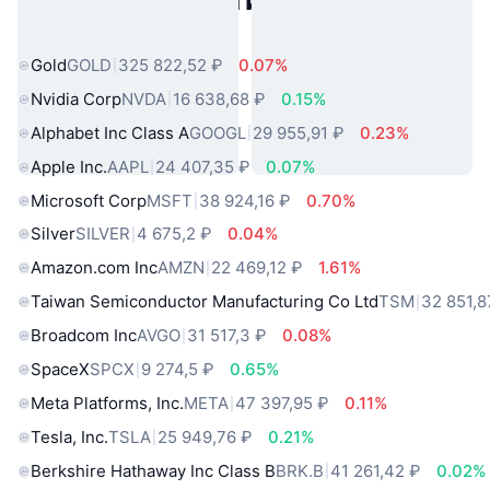
Популярные активы реального
мира
Gold
GOLD
325 822,52 ₽
0.07%
Nvidia Corp
NVDA
16 638,68 ₽
0.15%
Alphabet Inc Class A
GOOGL
29 955,91 ₽
0.23%
Apple Inc.
AAPL
24 407,35 ₽
0.07%
Microsoft Corp
MSFT
38 924,16 ₽
0.70%
Silver
SILVER
4 675,2 ₽
0.04%
Amazon.com Inc
AMZN
22 469,12 ₽
1.61%
Taiwan Semiconductor Manufacturing Co Ltd
TSM
32 851,8
Broadcom Inc
AVGO
31 517,3 ₽
0.08%
SpaceX
SPCX
9 274,5 ₽
0.65%
Meta Platforms, Inc.
META
47 397,95 ₽
0.11%
Tesla, Inc.
TSLA
25 949,76 ₽
0.21%
Berkshire Hathaway Inc Class B
BRK.B
41 261,42 ₽
0.02%