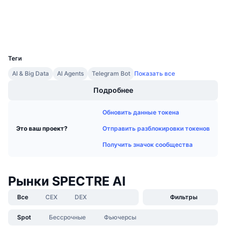
Предстоящие продажи
Проводники
etherscan.io
Ставки финансирования
Изучайте и зарабатывайте
Кошельки
UCID
28446
Календари
Теги
Календарь ICO
AI & Big Data
AI Agents
Telegram Bot
Показать все
Подробнее
Календарь мероприятий
Обновить данные токена
Отправить разблокировки токенов
Это ваш проект?
Получить значок сообщества
Рынки SPECTRE AI
Все
CEX
DEX
Фильтры
Spot
Бессрочные
Фьючерсы