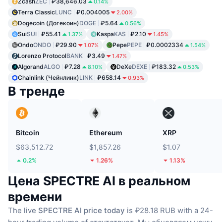
Zcash
ZEC
₽38,646.03
0.14%
Terra Classic
LUNC
₽0.004005
2.00%
Dogecoin (Догекоин)
DOGE
₽5.64
0.56%
Sui
SUI
₽55.41
Kaspa
KAS
₽2.10
1.37%
1.45%
Ondo
ONDO
₽29.90
Pepe
PEPE
₽0.0002334
1.07%
1.54%
Lorenzo Protocol
BANK
₽3.49
1.47%
Algorand
ALGO
₽7.28
DeXe
DEXE
₽183.32
8.10%
0.53%
Chainlink (Чейнлинк)
LINK
₽658.14
0.93%
В тренде
Bitcoin
Ethereum
XRP
$63,512.72
$1,857.26
$1.07
0.2%
1.26%
1.13%
Цена SPECTRE AI в реальном
времени
The live
SPECTRE AI price today
is ₽28.18 RUB with a 24-