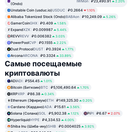
IWMon
₽23,490.91
2.20%
(Ondo)
Unstable Coin (usduc.io)
USDUC
₽0.2664
1.10%
Alibaba Tokenized Stock (Ondo)
BABAon
₽10,249.09
5.26%
GamerCoin
GHX
₽0.409
1.58%
Expand
XZK
₽0.009987
5.44%
REVV
REVV
₽0.006382
3.03%
PowerPool
CVP
₽0.1555
2.22%
Dust Protocol
DUST
₽0.3924
1.77%
Arcona
ARCONA
₽0.3324
33.89%
Самые посещаемые
криптовалюты
ADI
ADI
₽554.45
1.01%
Bitcoin (Биткоин)
BTC
₽5,106,490.64
1.70%
XRP
XRP
₽86.38
0.34%
Ethereum (Эфириум)
ETH
₽149,325.30
0.20%
Cardano (Кардано)
ADA
₽15.61
3.56%
Solana (Солана)
SOL
₽5,902.38
Pi
PI
₽6.67
1.12%
2.07%
Hyperliquid
HYPE
₽4,334.53
4.00%
Shiba Inu (Шиба-ину)
SHIB
₽0.0004025
3.92%