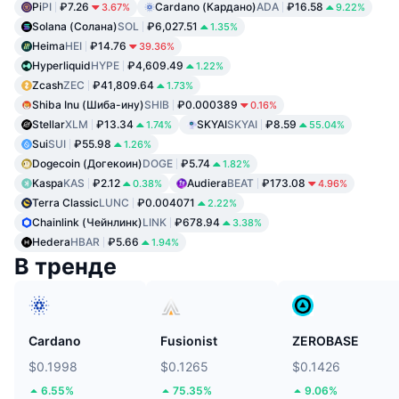
Pi
PI
₽7.26
Cardano (Кардано)
ADA
₽16.58
3.67%
9.22%
Solana (Солана)
SOL
₽6,027.51
1.35%
Heima
HEI
₽14.76
39.36%
Hyperliquid
HYPE
₽4,609.49
1.22%
Zcash
ZEC
₽41,809.64
1.73%
Shiba Inu (Шиба-ину)
SHIB
₽0.000389
0.16%
Stellar
XLM
₽13.34
SKYAI
SKYAI
₽8.59
1.74%
55.04%
Sui
SUI
₽55.98
1.26%
Dogecoin (Догекоин)
DOGE
₽5.74
1.82%
Kaspa
KAS
₽2.12
Audiera
BEAT
₽173.08
0.38%
4.96%
Terra Classic
LUNC
₽0.004071
2.22%
Chainlink (Чейнлинк)
LINK
₽678.94
3.38%
Hedera
HBAR
₽5.66
1.94%
В тренде
Cardano
Fusionist
ZEROBASE
$0.1998
$0.1265
$0.1426
6.55%
75.35%
9.06%