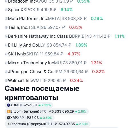
Broadcom Inc
AVGO
35 012,09 ₽
0.55%
SpaceX
SPCX
9 499,6 ₽
6.14%
Meta Platforms, Inc.
META
48 903,38 ₽
0.19%
Tesla, Inc.
TSLA
26 597,07 ₽
0.63%
Berkshire Hathaway Inc Class B
BRK.B
43 411,42 ₽
1.11%
Eli Lilly And Co
LLY
98 854,74 ₽
1.89%
SK Hynix
SKHY
11 959,84 ₽
4.97%
Micron Technology Inc
MU
73 860,01 ₽
1.31%
JPmorgan Chase & Co
JPM
29 601,64 ₽
0.82%
Walmart Inc
WMT
9 290,85 ₽
0.24%
Самые посещаемые
криптовалюты
ADI
ADI
₽571.81
2.39%
Bitcoin (Биткоин)
BTC
₽5,333,695.29
2.18%
XRP
XRP
₽85.03
0.59%
Ethereum (Эфириум)
ETH
₽157,497.85
2.53%