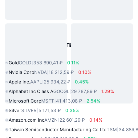
Популярные активы реального
мира
Gold
GOLD
353 690,41 ₽
0.11%
Nvidia Corp
NVDA
18 212,59 ₽
0.10%
Apple Inc.
AAPL
25 934,22 ₽
0.45%
Alphabet Inc Class A
GOOGL
29 787,89 ₽
1.29%
Microsoft Corp
MSFT
41 413,08 ₽
2.54%
Silver
SILVER
5 171,53 ₽
0.35%
Amazon.com Inc
AMZN
22 601,29 ₽
0.14%
Taiwan Semiconductor Manufacturing Co Ltd
TSM
34 889,