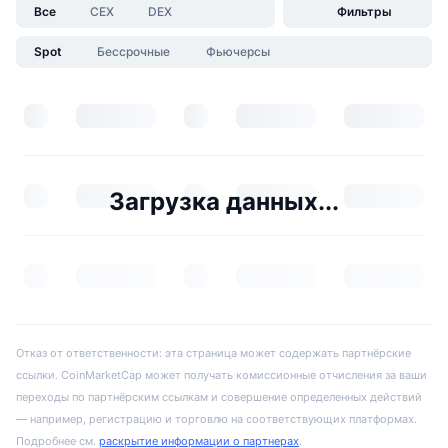
Все
CEX
DEX
Фильтры
Spot
Бессрочные
Фьючерсы
Загрузка данных...
Отказ от ответственности: эта страница может содержать партнёрские
ссылки. CoinMarketCap может получать комиссионные отчисления за ваши
переходы по партнёрским ссылкам и совершение определенных действий
— например, регистрацию и торговлю на соответствующих платформах.
Подробнее см.
раскрытие информации о партнерах
.