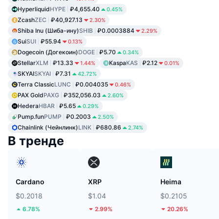
Hyperliquid
HYPE
₽4,655.40
0.45%
Zcash
ZEC
₽40,927.13
2.30%
Shiba Inu (Шиба-ину)
SHIB
₽0.0003884
2.29%
Sui
SUI
₽55.94
0.13%
Dogecoin (Догекоин)
DOGE
₽5.70
0.34%
Stellar
XLM
₽13.33
Kaspa
KAS
₽2.12
1.44%
0.01%
SKYAI
SKYAI
₽7.31
42.72%
Terra Classic
LUNC
₽0.004035
0.46%
PAX Gold
PAXG
₽352,056.03
2.60%
Hedera
HBAR
₽5.65
0.29%
Pump.fun
PUMP
₽0.2003
2.50%
Chainlink (Чейнлинк)
LINK
₽680.86
2.74%
В тренде
Cardano
XRP
Heima
$0.2018
$1.04
$0.2105
6.78%
2.99%
20.26%