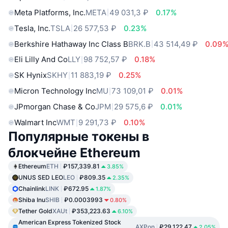
Meta Platforms, Inc.
META
49 031,3 ₽
0.17%
Tesla, Inc.
TSLA
26 577,53 ₽
0.23%
Berkshire Hathaway Inc Class B
BRK.B
43 514,49 ₽
0.09
Eli Lilly And Co
LLY
98 752,57 ₽
0.18%
SK Hynix
SKHY
11 883,19 ₽
0.25%
Micron Technology Inc
MU
73 109,01 ₽
0.01%
JPmorgan Chase & Co
JPM
29 575,6 ₽
0.01%
Walmart Inc
WMT
9 291,73 ₽
0.10%
Популярные токены в
блокчейне Ethereum
Ethereum
ETH
₽157,339.81
3.85%
UNUS SED LEO
LEO
₽809.35
2.35%
Chainlink
LINK
₽672.95
1.87%
Shiba Inu
SHIB
₽0.0003993
0.80%
Tether Gold
XAUt
₽353,223.63
6.10%
American Express Tokenized Stock
AXPon
₽29,122.47
2.05%