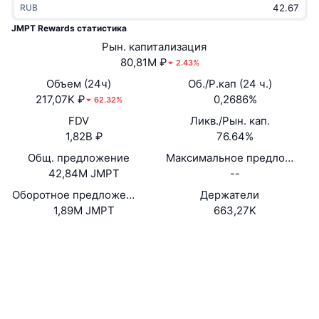
RUB
В тренде
Крипто-ETF
Подробнее
CMC MCP
JMPT Rewards статистика
Новинка
Рын. капитализация
Bitcoin (Биткоин)-ETF
x402
Новости
80,81M ₽
2.43%
Крипто
Ethereum (Эфириум)-ETF
Объем (24ч)
Об./Р.кап (24 ч.)
Academy
217,07K ₽
0,2686%
62.32%
Политика
FDV
Ликв./Рын. кап.
Технический анализ
Research
1,82B ₽
76.64%
Спорт
Общ. предложение
Максимальное предложение
RSI
Видео
42,84M JMPT
--
Финансы
MACD
Оборотное предложение
Держатели
Глоссарий
1,89M JMPT
663,27K
Технологии
Сайт
Website
Whitepaper
Деривативы
Промоакции
NFT
Социальные сети
Обзор
Аирдропы
Общая статистика NFT
0x420a...1Ac840
Контракты
Ликвидации
Бриллиантовые вознаграждения