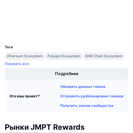
3.3
Предстоящие продажи
Рейтинг (CertiK)
Ставки финансирования
Изучайте и зарабатывайте
etherscan.io
Проводники
Календари
Кошельки
UCID
17334
Календарь ICO
Теги
Ethereum Ecosystem
Polygon Ecosystem
BNB Chain Ecosystem
Календарь мероприятий
Показать все
Подробнее
Обновить данные токена
Отправить разблокировки токенов
Это ваш проект?
Получить значок сообщества
Рынки JMPT Rewards