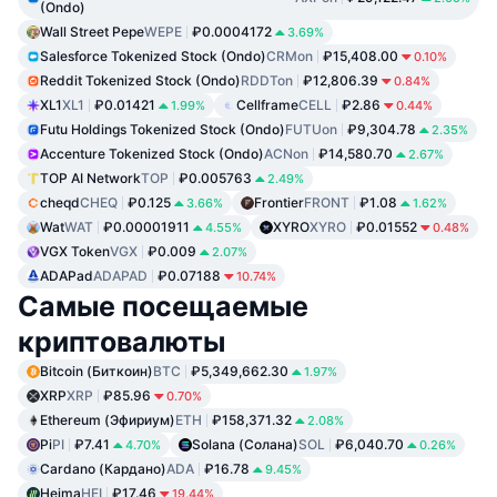
(Ondo)
Wall Street Pepe
WEPE
₽0.0004172
3.69%
Salesforce Tokenized Stock (Ondo)
CRMon
₽15,408.00
0.10%
Reddit Tokenized Stock (Ondo)
RDDTon
₽12,806.39
0.84%
XL1
XL1
₽0.01421
Cellframe
CELL
₽2.86
1.99%
0.44%
Futu Holdings Tokenized Stock (Ondo)
FUTUon
₽9,304.78
2.35%
Accenture Tokenized Stock (Ondo)
ACNon
₽14,580.70
2.67%
TOP AI Network
TOP
₽0.005763
2.49%
cheqd
CHEQ
₽0.125
Frontier
FRONT
₽1.08
3.66%
1.62%
Wat
WAT
₽0.00001911
XYRO
XYRO
₽0.01552
4.55%
0.48%
VGX Token
VGX
₽0.009
2.07%
ADAPad
ADAPAD
₽0.07188
10.74%
Самые посещаемые
криптовалюты
Bitcoin (Биткоин)
BTC
₽5,349,662.30
1.97%
XRP
XRP
₽85.96
0.70%
Ethereum (Эфириум)
ETH
₽158,371.32
2.08%
Pi
PI
₽7.41
Solana (Солана)
SOL
₽6,040.70
4.70%
0.26%
Cardano (Кардано)
ADA
₽16.78
9.45%
Heima
HEI
₽17.46
19.44%