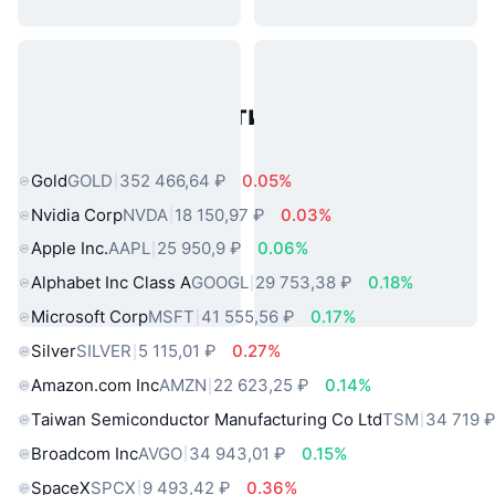
Популярные активы реального
мира
Gold
GOLD
352 466,64 ₽
0.05%
Nvidia Corp
NVDA
18 150,97 ₽
0.03%
Apple Inc.
AAPL
25 950,9 ₽
0.06%
Alphabet Inc Class A
GOOGL
29 753,38 ₽
0.18%
Microsoft Corp
MSFT
41 555,56 ₽
0.17%
Silver
SILVER
5 115,01 ₽
0.27%
Amazon.com Inc
AMZN
22 623,25 ₽
0.14%
Taiwan Semiconductor Manufacturing Co Ltd
TSM
34 719 
Broadcom Inc
AVGO
34 943,01 ₽
0.15%
SpaceX
SPCX
9 493,42 ₽
0.36%