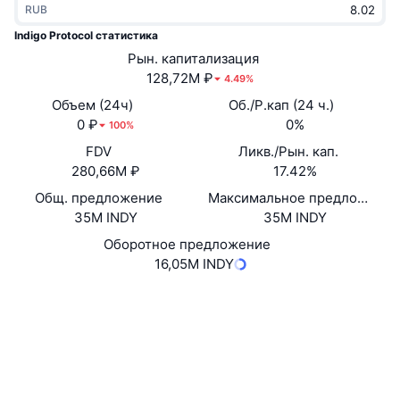
RUB
В тренде
Крипто-ETF
Подробнее
CMC MCP
Indigo Protocol статистика
Новинка
Рын. капитализация
Bitcoin (Биткоин)-ETF
x402
Новости
128,72M ₽
4.49%
Крипто
Ethereum (Эфириум)-ETF
Объем (24ч)
Об./Р.кап (24 ч.)
Academy
0 ₽
0%
100%
Политика
FDV
Ликв./Рын. кап.
Технический анализ
Research
280,66M ₽
17.42%
Спорт
Общ. предложение
Максимальное предложение
RSI
Видео
35M INDY
35M INDY
Финансы
MACD
Оборотное предложение
Глоссарий
16,05M INDY
Технологии
Сайт
Website
Whitepaper
Деривативы
Промоакции
Социальные сети
NFT
Обзор
Контракты
533bb9...4e4459
Аирдропы
3.6
Рейтинг (CertiK)
Общая статистика NFT
Ликвидации
Проводники
cardanoscan.io
Бриллиантовые вознаграждения