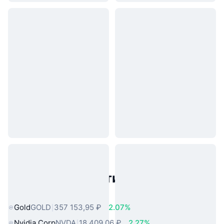
Популярные активы реального
мира
Gold
GOLD
357 153,95 ₽
2.07%
Nvidia Corp
NVDA
18 409,06 ₽
2.27%