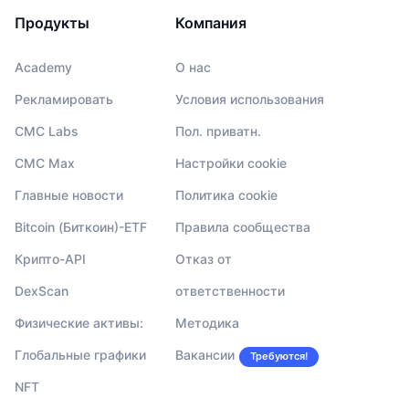
Продукты
Компания
Academy
О нас
Рекламировать
Условия использования
CMC Labs
Пол. приватн.
CMC Max
Настройки cookie
Главные новости
Политика cookie
Bitcoin (Биткоин)-ETF
Правила сообщества
Крипто-API
Отказ от
DexScan
ответственности
Физические активы:
Методика
Глобальные графики
Вакансии
Требуются!
NFT