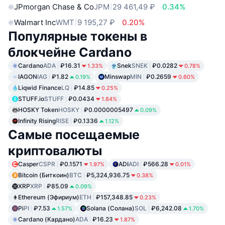
JPmorgan Chase & Co
JPM
29 461,49 ₽
0.34%
Walmart Inc
WMT
9 195,27 ₽
0.20%
Популярные токены в
блокчейне Cardano
Cardano
ADA
₽16.31
Snek
SNEK
₽0.0282
1.33%
0.78%
IAGON
IAG
₽1.82
Minswap
MIN
₽0.2659
0.19%
0.60%
Liqwid Finance
LQ
₽14.85
0.25%
STUFF.io
STUFF
₽0.0434
1.84%
HOSKY Token
HOSKY
₽0.0000005497
0.09%
Infinity Rising
RISE
₽0.1336
1.12%
Самые посещаемые
криптовалюты
Casper
CSPR
₽0.1571
ADI
ADI
₽566.28
1.97%
0.01%
Bitcoin (Биткоин)
BTC
₽5,324,936.75
0.38%
XRP
XRP
₽85.09
0.09%
Ethereum (Эфириум)
ETH
₽157,348.85
0.23%
Pi
PI
₽7.53
Solana (Солана)
SOL
₽6,242.08
1.57%
1.70%
Cardano (Кардано)
ADA
₽16.23
1.87%