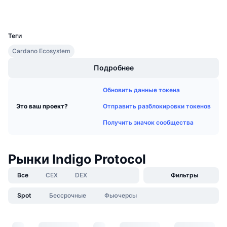
Кошельки
Предстоящие продажи
Ставки финансирования
UCID
Изучайте и зарабатывайте
22771
Теги
Календари
Cardano Ecosystem
Подробнее
Календарь ICO
Обновить данные токена
Календарь мероприятий
Отправить разблокировки токенов
Это ваш проект?
Получить значок сообщества
Рынки Indigo Protocol
Все
CEX
DEX
Фильтры
Spot
Бессрочные
Фьючерсы