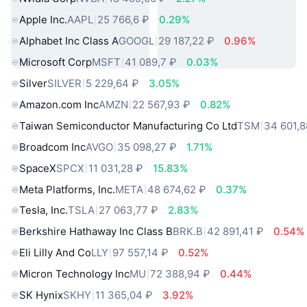
Apple Inc.
AAPL
25 766,6 ₽
0.29%
Alphabet Inc Class A
GOOGL
29 187,22 ₽
0.96%
Microsoft Corp
MSFT
41 089,7 ₽
0.03%
Silver
SILVER
5 229,64 ₽
3.05%
Amazon.com Inc
AMZN
22 567,93 ₽
0.82%
Taiwan Semiconductor Manufacturing Co Ltd
TSM
34 601,8
Broadcom Inc
AVGO
35 098,27 ₽
1.71%
SpaceX
SPCX
11 031,28 ₽
15.83%
Meta Platforms, Inc.
META
48 674,62 ₽
0.37%
Tesla, Inc.
TSLA
27 063,77 ₽
2.83%
Berkshire Hathaway Inc Class B
BRK.B
42 891,41 ₽
0.54%
Eli Lilly And Co
LLY
97 557,14 ₽
0.52%
Micron Technology Inc
MU
72 388,94 ₽
0.44%
SK Hynix
SKHY
11 365,04 ₽
3.92%