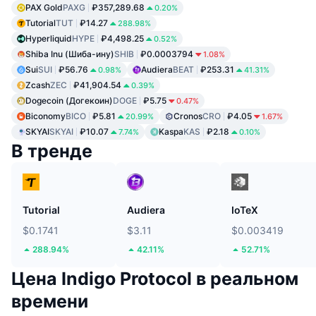
PAX Gold
PAXG
₽357,289.68
0.20%
Tutorial
TUT
₽14.27
288.98%
Hyperliquid
HYPE
₽4,498.25
0.52%
Shiba Inu (Шиба-ину)
SHIB
₽0.0003794
1.08%
Sui
SUI
₽56.76
Audiera
BEAT
₽253.31
0.98%
41.31%
Zcash
ZEC
₽41,904.54
0.39%
Dogecoin (Догекоин)
DOGE
₽5.75
0.47%
Biconomy
BICO
₽5.81
Cronos
CRO
₽4.05
20.99%
1.67%
SKYAI
SKYAI
₽10.07
Kaspa
KAS
₽2.18
7.74%
0.10%
В тренде
Tutorial
Audiera
IoTeX
$0.1741
$3.11
$0.003419
288.94%
42.11%
52.71%
Цена Indigo Protocol в реальном
времени