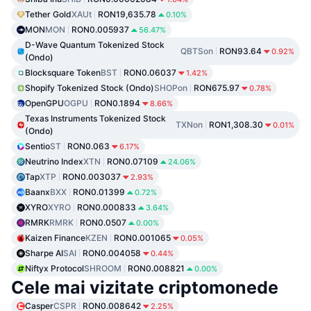
Tether Gold
XAUt
RON19,635.78
0.10%
MON
MON
RON0.005937
56.47%
D-Wave Quantum Tokenized Stock
QBTSon
RON93.64
0.92%
(Ondo)
Blocksquare Token
BST
RON0.06037
1.42%
Shopify Tokenized Stock (Ondo)
SHOPon
RON675.97
0.78%
OpenGPU
OGPU
RON0.1894
8.66%
Texas Instruments Tokenized Stock
TXNon
RON1,308.30
0.01%
(Ondo)
Sentio
ST
RON0.063
6.17%
Neutrino Index
XTN
RON0.07109
24.06%
Tap
XTP
RON0.003037
2.93%
Baanx
BXX
RON0.01399
0.72%
XYRO
XYRO
RON0.000833
3.64%
RMRK
RMRK
RON0.0507
0.00%
Kaizen Finance
KZEN
RON0.001065
0.05%
Sharpe AI
SAI
RON0.004058
0.44%
Niftyx Protocol
SHROOM
RON0.008821
0.00%
Cele mai vizitate criptomonede
Casper
CSPR
RON0.008642
2.25%