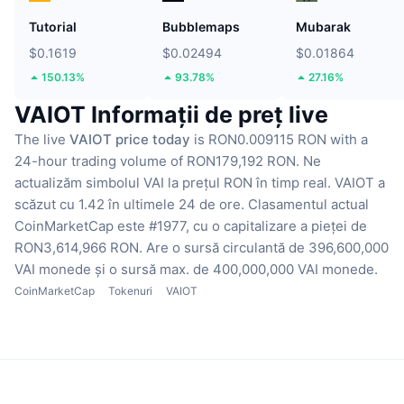
Tutorial
Bubblemaps
Mubarak
$0.1619
$0.02494
$0.01864
150.13%
93.78%
27.16%
VAIOT Informații de preț live
The live
VAIOT price today
is RON0.009115 RON with a
24-hour trading volume of RON179,192 RON.
Ne
actualizăm simbolul VAI la prețul RON în timp real.
VAIOT a
scăzut cu 1.42 în ultimele 24 de ore.
Clasamentul actual
CoinMarketCap este #1977, cu o capitalizare a pieței de
RON3,614,966 RON.
Are o sursă circulantă de 396,600,000
VAI monede
și o sursă max. de 400,000,000 VAI monede.
CoinMarketCap
Tokenuri
VAIOT