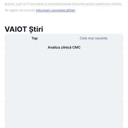
acțiuni, cum ar fi înscrierea și tranzacționarea folosind aceste platforme afiliate.
Te rugăm să consulți
Informații complete afiliați
.
VAIOT Știri
Top
Cele mai recente
Analiza zilnică CMC