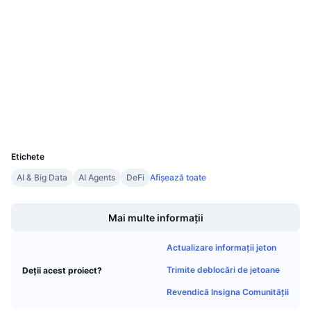
Contracte
Vânzări viitoare
Rate de finanțare
Învață și Câștigă
4.5
Rating (CertiK)
Audits
Calendare
etherscan.io
Explorers
Calendar ICO
Wallets
UCID
Calendar evenimente
8479
Etichete
AI & Big Data
AI Agents
DeFi
Afișează toate
Boost
Mai multe informații
Actualizare informații jeton
Trimite deblocări de jetoane
Deții acest proiect?
Revendică Insigna Comunității