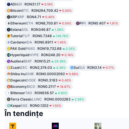
ADI
ADI
RON31.17
0.19%
Bitcoin
BTC
RON294,709.42
0.00%
XRP
XRP
RON4.71
0.40%
Ethereum
ETH
RON8,700.61
Pi
PI
RON0.407
0.04%
1.61%
Solana
SOL
RON346.87
1.38%
Tutorial
TUT
RON0.7248
146.76%
Cardano
ADA
RON0.8911
1.45%
PAX Gold
PAXG
RON19,732.68
0.26%
Hyperliquid
HYPE
RON246.20
0.74%
Audiera
BEAT
RON15.21
29.36%
Zcash
ZEC
RON2,374.03
Sui
SUI
RON3.14
4.36%
0.17%
Shiba Inu
SHIB
RON0.00002092
0.66%
Dogecoin
DOGE
RON0.3183
0.40%
Biconomy
BICO
RON0.2117
18.67%
Bittensor
TAO
RON936.57
4.90%
Terra Classic
LUNC
RON0.0002283
2.56%
Kaspa
KAS
RON0.1202
1.50%
În tendințe