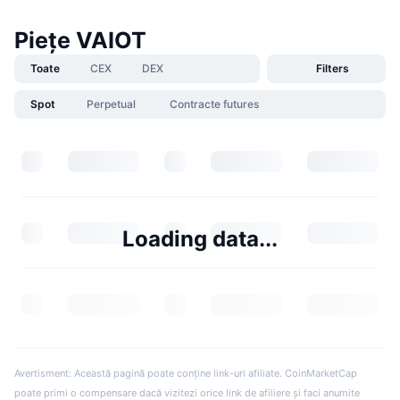
Piețe VAIOT
Toate
CEX
DEX
Filters
Spot
Perpetual
Contracte futures
Loading data...
Avertisment: Această pagină poate conține link-uri afiliate. CoinMarketCap
poate primi o compensare dacă vizitezi orice link de afiliere și faci anumite