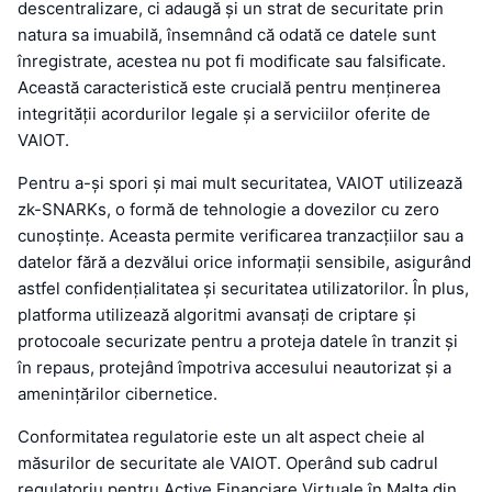
descentralizare, ci adaugă și un strat de securitate prin
natura sa imuabilă, însemnând că odată ce datele sunt
înregistrate, acestea nu pot fi modificate sau falsificate.
Această caracteristică este crucială pentru menținerea
integrității acordurilor legale și a serviciilor oferite de
VAIOT.
Pentru a-și spori și mai mult securitatea, VAIOT utilizează
zk-SNARKs, o formă de tehnologie a dovezilor cu zero
cunoștințe. Aceasta permite verificarea tranzacțiilor sau a
datelor fără a dezvălui orice informații sensibile, asigurând
astfel confidențialitatea și securitatea utilizatorilor. În plus,
platforma utilizează algoritmi avansați de criptare și
protocoale securizate pentru a proteja datele în tranzit și
în repaus, protejând împotriva accesului neautorizat și a
amenințărilor cibernetice.
Conformitatea regulatorie este un alt aspect cheie al
măsurilor de securitate ale VAIOT. Operând sub cadrul
regulatoriu pentru Active Financiare Virtuale în Malta din