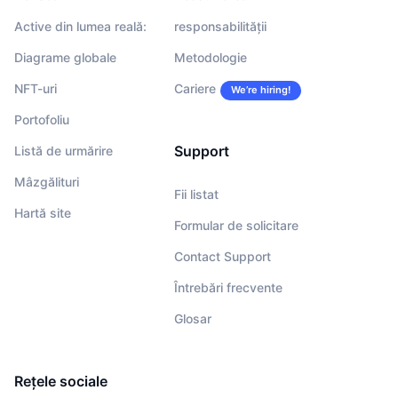
Active din lumea reală:
responsabilității
Diagrame globale
Metodologie
NFT-uri
Cariere
We’re hiring!
Portofoliu
Support
Listă de urmărire
Mâzgălituri
Fii listat
Hartă site
Formular de solicitare
Contact Support
Întrebări frecvente
Glosar
Rețele sociale