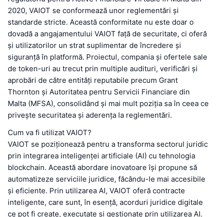
2020, VAIOT se conformează unor reglementări și
standarde stricte. Această conformitate nu este doar o
dovadă a angajamentului VAIOT față de securitate, ci oferă
și utilizatorilor un strat suplimentar de încredere și
siguranță în platformă. Proiectul, compania și ofertele sale
de token-uri au trecut prin multiple audituri, verificări și
aprobări de către entități reputabile precum Grant
Thornton și Autoritatea pentru Servicii Financiare din
Malta (MFSA), consolidând și mai mult poziția sa în ceea ce
privește securitatea și aderența la reglementări.
Cum va fi utilizat VAIOT?
VAIOT se poziționează pentru a transforma sectorul juridic
prin integrarea inteligenței artificiale (AI) cu tehnologia
blockchain. Această abordare inovatoare își propune să
automatizeze serviciile juridice, făcându-le mai accesibile
și eficiente. Prin utilizarea AI, VAIOT oferă contracte
inteligente, care sunt, în esență, acorduri juridice digitale
ce pot fi create, executate și gestionate prin utilizarea AI.