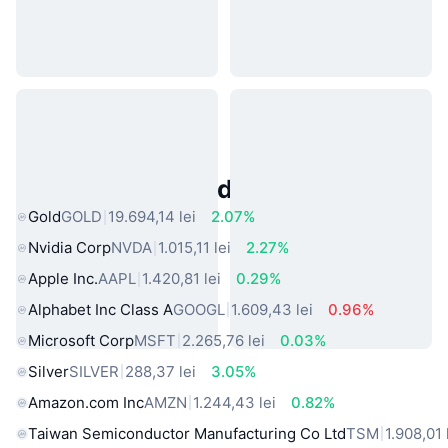
Active Populare din Lumea Reală
Gold
GOLD
19.694,14 lei
2.07%
Nvidia Corp
NVDA
1.015,11 lei
2.27%
Apple Inc.
AAPL
1.420,81 lei
0.29%
Alphabet Inc Class A
GOOGL
1.609,43 lei
0.96%
Microsoft Corp
MSFT
2.265,76 lei
0.03%
Silver
SILVER
288,37 lei
3.05%
Amazon.com Inc
AMZN
1.244,43 lei
0.82%
Taiwan Semiconductor Manufacturing Co Ltd
TSM
1.908,01 