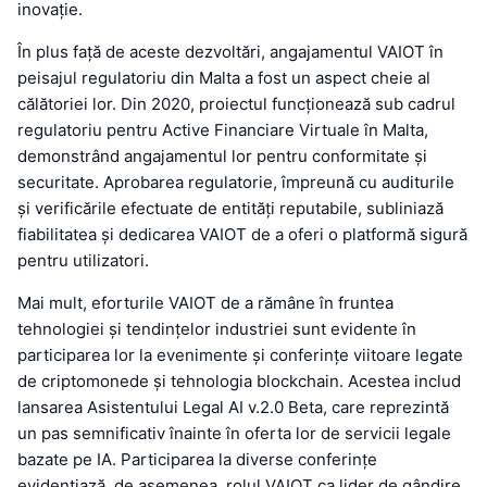
inovație.
În plus față de aceste dezvoltări, angajamentul VAIOT în
peisajul regulatoriu din Malta a fost un aspect cheie al
călătoriei lor. Din 2020, proiectul funcționează sub cadrul
regulatoriu pentru Active Financiare Virtuale în Malta,
demonstrând angajamentul lor pentru conformitate și
securitate. Aprobarea regulatorie, împreună cu auditurile
și verificările efectuate de entități reputabile, subliniază
fiabilitatea și dedicarea VAIOT de a oferi o platformă sigură
pentru utilizatori.
Mai mult, eforturile VAIOT de a rămâne în fruntea
tehnologiei și tendințelor industriei sunt evidente în
participarea lor la evenimente și conferințe viitoare legate
de criptomonede și tehnologia blockchain. Acestea includ
lansarea Asistentului Legal AI v.2.0 Beta, care reprezintă
un pas semnificativ înainte în oferta lor de servicii legale
bazate pe IA. Participarea la diverse conferințe
evidențiază, de asemenea, rolul VAIOT ca lider de gândire