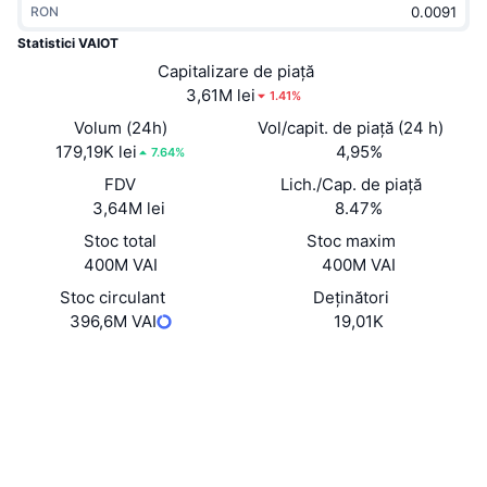
RON
În tendințe
ETF-uri cripto
Descoperă
CMC MCP
Statistici VAIOT
Nou
Capitalizare de piață
ETF-uri Bitcoin
x402
Știri
3,61M lei
1.41%
Cripto
ETF-uri Ethereum
Volum (24h)
Vol/capit. de piață (24 h)
Academy
179,19K lei
4,95%
7.64%
Politică
FDV
Lich./Cap. de piață
Analiza tehnica
Cercetare
3,64M lei
8.47%
Sports
Stoc total
Stoc maxim
RSI
Videoclipuri
400M VAI
400M VAI
Finanțe
MACD
Stoc circulant
Deținători
Glosar
396,6M VAI
19,01K
Tehnologie
Website
Whitepaper
Derivate
Campanii
Site web
NFT
Prezentare generală
Evenimentele Airdrop
Rețele sociale
Statistici generale NFT
Lichidări
Recompense sub formă de diamante
0xD13c...6b395c