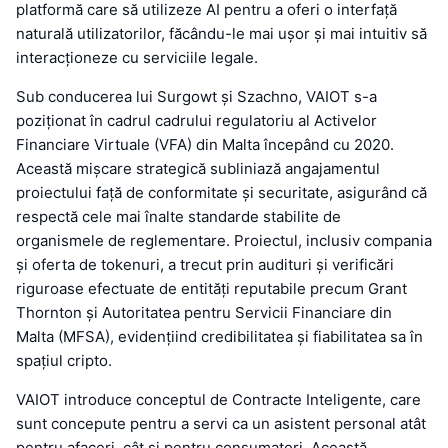
platformă care să utilizeze AI pentru a oferi o interfață
naturală utilizatorilor, făcându-le mai ușor și mai intuitiv să
interacționeze cu serviciile legale.
Sub conducerea lui Surgowt și Szachno, VAIOT s-a
poziționat în cadrul cadrului regulatoriu al Activelor
Financiare Virtuale (VFA) din Malta începând cu 2020.
Această mișcare strategică subliniază angajamentul
proiectului față de conformitate și securitate, asigurând că
respectă cele mai înalte standarde stabilite de
organismele de reglementare. Proiectul, inclusiv compania
și oferta de tokenuri, a trecut prin audituri și verificări
riguroase efectuate de entități reputabile precum Grant
Thornton și Autoritatea pentru Servicii Financiare din
Malta (MFSA), evidențiind credibilitatea și fiabilitatea sa în
spațiul cripto.
VAIOT introduce conceptul de Contracte Inteligente, care
sunt concepute pentru a servi ca un asistent personal atât
pentru afaceri, cât și pentru consumatori. Această