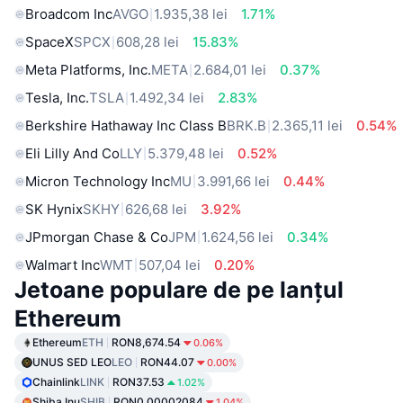
Broadcom Inc
AVGO
1.935,38 lei
1.71%
SpaceX
SPCX
608,28 lei
15.83%
Meta Platforms, Inc.
META
2.684,01 lei
0.37%
Tesla, Inc.
TSLA
1.492,34 lei
2.83%
Berkshire Hathaway Inc Class B
BRK.B
2.365,11 lei
0.54%
Eli Lilly And Co
LLY
5.379,48 lei
0.52%
Micron Technology Inc
MU
3.991,66 lei
0.44%
SK Hynix
SKHY
626,68 lei
3.92%
JPmorgan Chase & Co
JPM
1.624,56 lei
0.34%
Walmart Inc
WMT
507,04 lei
0.20%
Jetoane populare de pe lanțul
Ethereum
Ethereum
ETH
RON8,674.54
0.06%
UNUS SED LEO
LEO
RON44.07
0.00%
Chainlink
LINK
RON37.53
1.02%
Shiba Inu
SHIB
RON0.00002084
1.04%