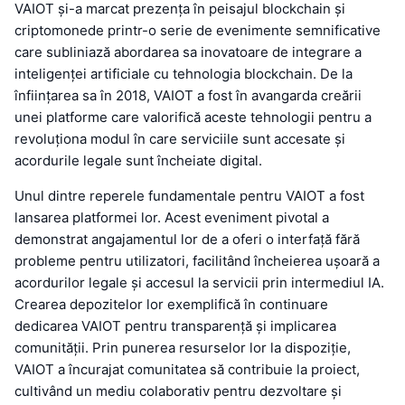
VAIOT și-a marcat prezența în peisajul blockchain și
criptomonede printr-o serie de evenimente semnificative
care subliniază abordarea sa inovatoare de integrare a
inteligenței artificiale cu tehnologia blockchain. De la
înființarea sa în 2018, VAIOT a fost în avangarda creării
unei platforme care valorifică aceste tehnologii pentru a
revoluționa modul în care serviciile sunt accesate și
acordurile legale sunt încheiate digital.
Unul dintre reperele fundamentale pentru VAIOT a fost
lansarea platformei lor. Acest eveniment pivotal a
demonstrat angajamentul lor de a oferi o interfață fără
probleme pentru utilizatori, facilitând încheierea ușoară a
acordurilor legale și accesul la servicii prin intermediul IA.
Crearea depozitelor lor exemplifică în continuare
dedicarea VAIOT pentru transparență și implicarea
comunității. Prin punerea resurselor lor la dispoziție,
VAIOT a încurajat comunitatea să contribuie la proiect,
cultivând un mediu colaborativ pentru dezvoltare și