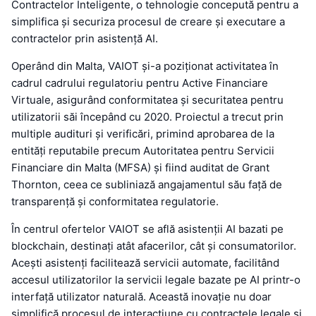
Contractelor Inteligente, o tehnologie concepută pentru a
simplifica și securiza procesul de creare și executare a
contractelor prin asistență AI.
Operând din Malta, VAIOT și-a poziționat activitatea în
cadrul cadrului regulatoriu pentru Active Financiare
Virtuale, asigurând conformitatea și securitatea pentru
utilizatorii săi începând cu 2020. Proiectul a trecut prin
multiple audituri și verificări, primind aprobarea de la
entități reputabile precum Autoritatea pentru Servicii
Financiare din Malta (MFSA) și fiind auditat de Grant
Thornton, ceea ce subliniază angajamentul său față de
transparență și conformitatea regulatorie.
În centrul ofertelor VAIOT se află asistenții AI bazati pe
blockchain, destinați atât afacerilor, cât și consumatorilor.
Acești asistenți facilitează servicii automate, facilitând
accesul utilizatorilor la servicii legale bazate pe AI printr-o
interfață utilizator naturală. Această inovație nu doar
simplifică procesul de interacțiune cu contractele legale și